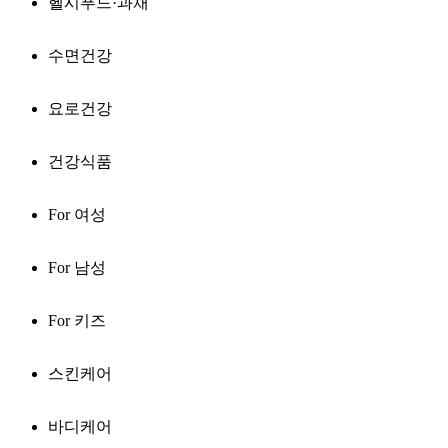
헬시푸드·과채
수면건강
요로건강
건강식품
For 여성
For 남성
For 키즈
스킨케어
바디케어