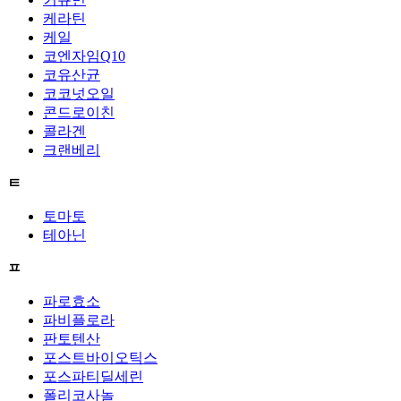
케라틴
케일
코엔자임Q10
코유산균
코코넛오일
콘드로이친
콜라겐
크랜베리
ㅌ
토마토
테아닌
ㅍ
파로효소
파비플로라
판토텐산
포스트바이오틱스
포스파티딜세린
폴리코사놀