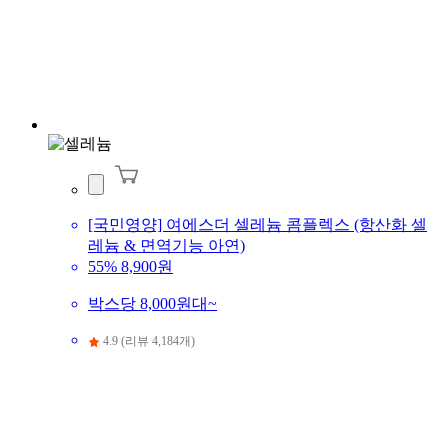
[국민영양] 여에스더 셀레늄 콤플렉스 (항산화 셀
레늄 & 면역기능 아연)
55%
8,900원
박스당 8,000원대~
4.9 (리뷰 4,184개)