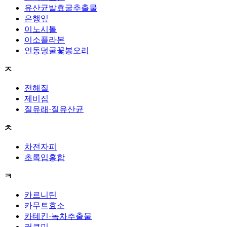
유산균발효굴추출물
은행잎
이노시톨
이소플라본
인동덩굴꽃봉오리
ㅈ
전해질
제비집
질유래·질유산균
ㅊ
차전자피
초록입홍합
ㅋ
카르니틴
카무트효소
카테킨·녹차추출물
커큐민