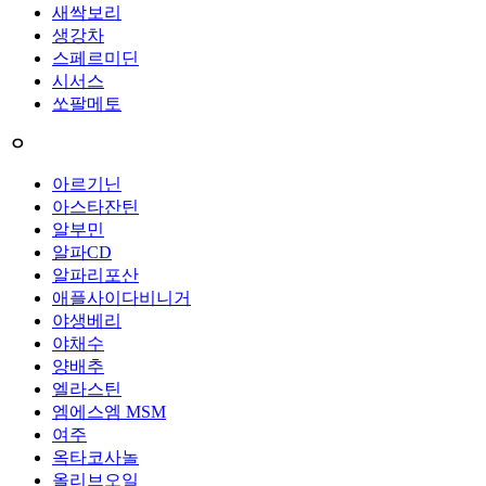
새싹보리
생강차
스페르미딘
시서스
쏘팔메토
ㅇ
아르기닌
아스타잔틴
알부민
알파CD
알파리포산
애플사이다비니거
야생베리
야채수
양배추
엘라스틴
엠에스엠 MSM
여주
옥타코사놀
올리브오일