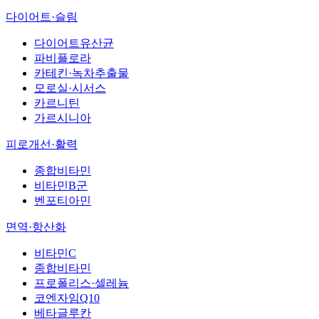
다이어트·슬림
다이어트유산균
파비플로라
카테킨·녹차추출물
모로실·시서스
카르니틴
가르시니아
피로개선·활력
종합비타민
비타민B군
벤포티아민
면역·항산화
비타민C
종합비타민
프로폴리스·셀레늄
코엔자임Q10
베타글루칸