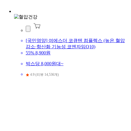
[국민영양] 여에스더 코큐텐 컴플렉스 (높은 혈압
감소·항산화 기능성 코엔자임Q10)
55%
8,900원
박스당 8,000원대~
4.9 (리뷰 14,536개)