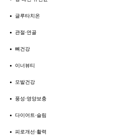
글루타치온
관절·연골
뼈건강
이너뷰티
모발건강
풍성·영양보충
다이어트·슬림
피로개선·활력