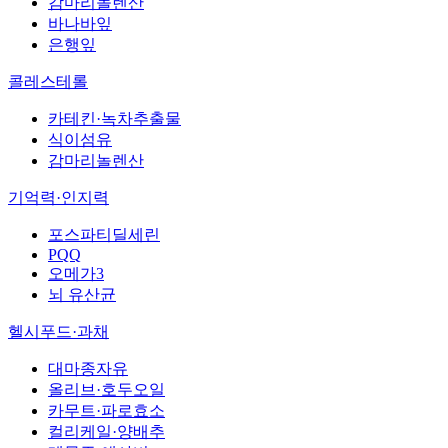
감마리놀렌산
바나바잎
은행잎
콜레스테롤
카테킨·녹차추출물
식이섬유
감마리놀렌산
기억력·인지력
포스파티딜세린
PQQ
오메가3
뇌 유산균
헬시푸드·과채
대마종자유
올리브·호두오일
카무트·파로효소
컬리케일·양배추