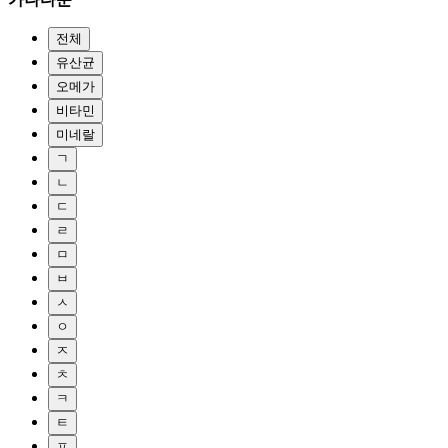
전체
유산균
오메가
비타민
미네랄
ㄱ
ㄴ
ㄷ
ㄹ
ㅁ
ㅂ
ㅅ
ㅇ
ㅈ
ㅊ
ㅋ
ㅌ
ㅍ