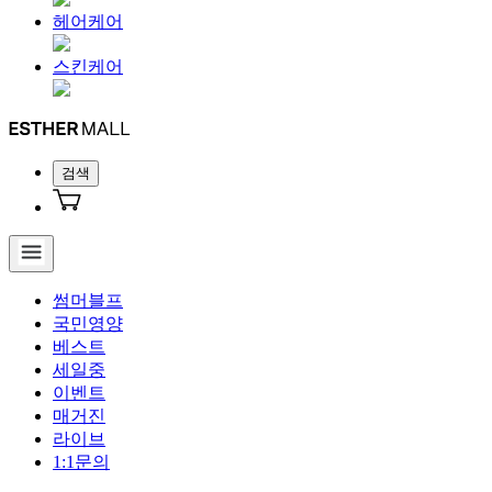
헤어케어
스킨케어
검색
썸머블프
국민영양
베스트
세일중
이벤트
매거진
라이브
1:1문의