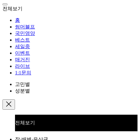
전체보기
홈
썸머블프
국민영양
베스트
세일중
이벤트
매거진
라이브
1:1문의
고민별
성분별
전체보기
장·배변·유산균