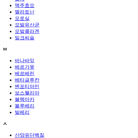
맥주효모
멜라토닌
모로실
모발유산균
모발콜라겐
밀크씨슬
ㅂ
바나바잎
베르가못
베르베린
베타글루칸
벤포티아민
보스웰리아
블랙마카
블루베리
빌베리
ㅅ
산양유단백질