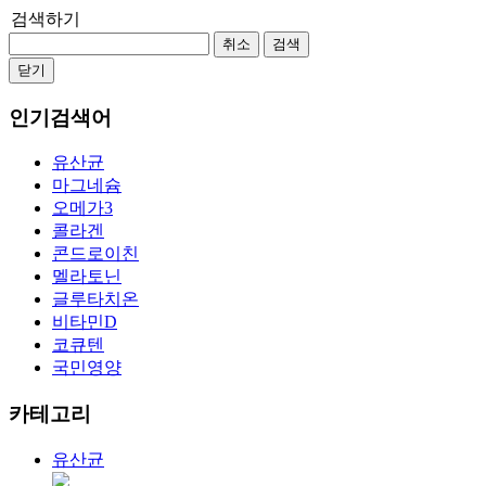
검색하기
취소
검색
닫기
인기검색어
유산균
마그네슘
오메가3
콜라겐
콘드로이친
멜라토닌
글루타치온
비타민D
코큐텐
국민영양
카테고리
유산균