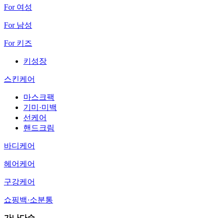
For 여성
For 남성
For 키즈
키성장
스킨케어
마스크팩
기미·미백
선케어
핸드크림
바디케어
헤어케어
구강케어
쇼핑백·소분통
가나다순