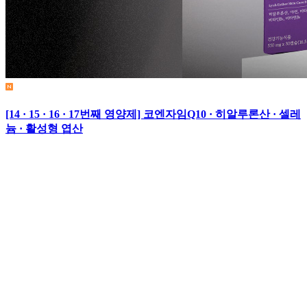
[14 · 15 · 16 · 17번째 영양제] 코엔자임Q10 · 히알루론산 · 셀레
늄 · 활성형 엽산