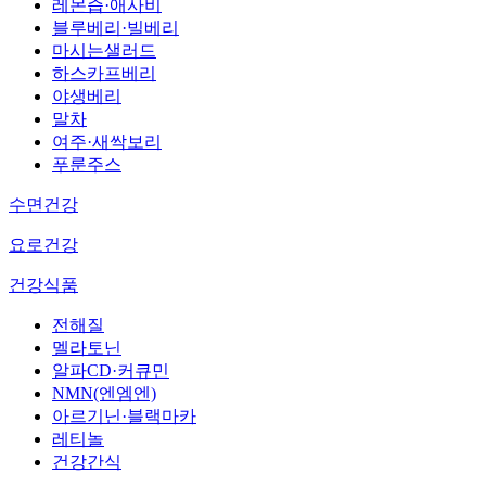
레몬즙·애사비
블루베리·빌베리
마시는샐러드
하스카프베리
야생베리
말차
여주·새싹보리
푸룬주스
수면건강
요로건강
건강식품
전해질
멜라토닌
알파CD·커큐민
NMN(엔엠엔)
아르기닌·블랙마카
레티놀
건강간식