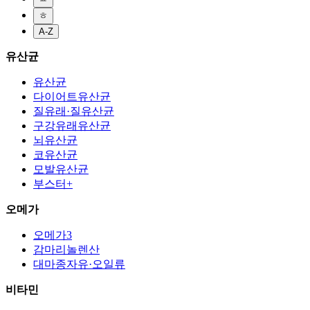
ㅎ
A-Z
유산균
유산균
다이어트유산균
질유래·질유산균
구강유래유산균
뇌유산균
코유산균
모발유산균
부스터+
오메가
오메가3
감마리놀렌산
대마종자유·오일류
비타민