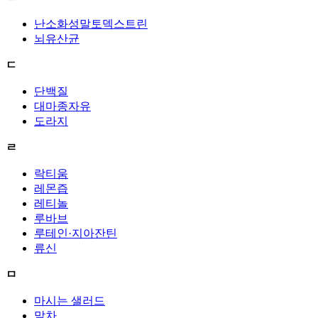
난소화성말토덱스트린
뇌유산균
ㄷ
단백질
대마종자유
도라지
ㄹ
락티움
레몬즙
레티놀
루바브
루테인·지아잔틴
류신
ㅁ
마시는 샐러드
말차