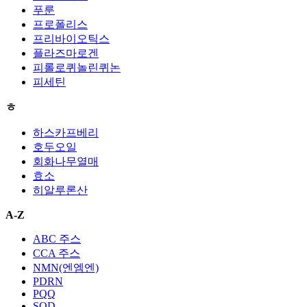
푸룬
프로폴리스
프리바이오틱스
플라즈마로겐
피롤로퀴놀린퀴논
피세틴
ㅎ
하스카프베리
호두오일
회화나무열매
효소
히알루론산
A-Z
ABC 주스
CCA 주스
NMN(엔엠엔)
PDRN
PQQ
SOD