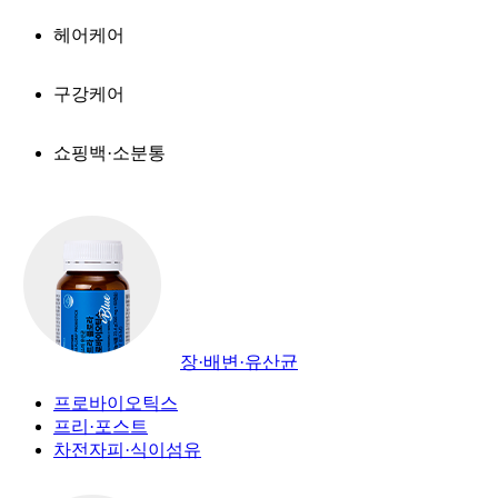
헤어케어
구강케어
쇼핑백·소분통
장·배변·유산균
프로바이오틱스
프리·포스트
차전자피·식이섬유