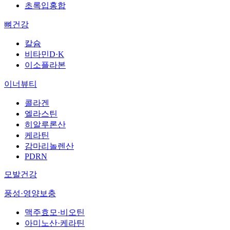
초록입홍합
뼈건강
칼슘
비타민D·K
이소플라본
이너뷰티
콜라겐
엘라스틴
히알루론산
케라틴
감마리놀렌산
PDRN
모발건강
풍성·영양보충
맥주효모·비오틴
아미노산·케라틴