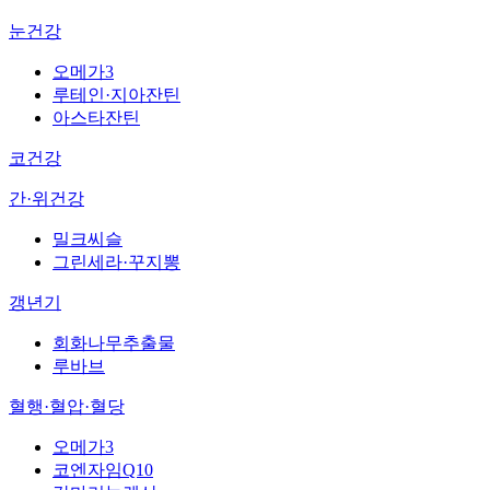
눈건강
오메가3
루테인·지아잔틴
아스타잔틴
코건강
간·위건강
밀크씨슬
그린세라·꾸지뽕
갱년기
회화나무추출물
루바브
혈행·혈압·혈당
오메가3
코엔자임Q10