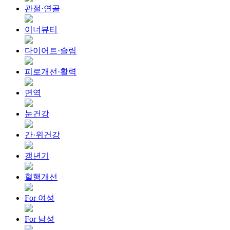
관절·연골
이너뷰티
다이어트·슬림
피로개선·활력
면역
눈건강
간·위건강
갱년기
혈행개선
For 여성
For 남성