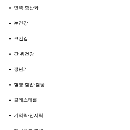
면역·항산화
눈건강
코건강
간·위건강
갱년기
혈행·혈압·혈당
콜레스테롤
기억력·인지력