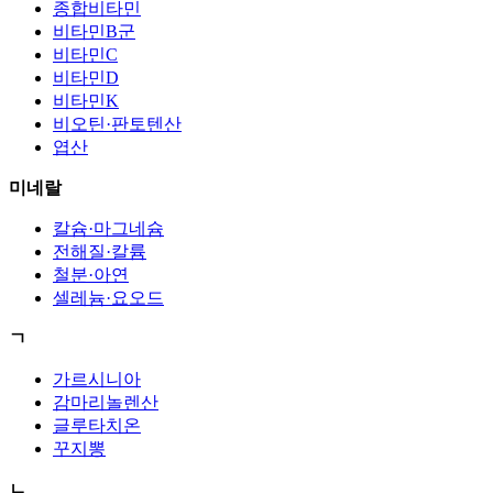
종합비타민
비타민B군
비타민C
비타민D
비타민K
비오틴·판토텐산
엽산
미네랄
칼슘·마그네슘
전해질·칼륨
철분·아연
셀레늄·요오드
ㄱ
가르시니아
감마리놀렌산
글루타치온
꾸지뽕
ㄴ