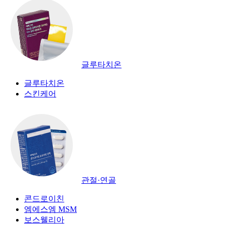
글루타치온
글루타치온
스킨케어
관절·연골
콘드로이친
엠에스엠 MSM
보스웰리아