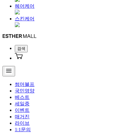
헤어케어
스킨케어
검색
썸머블프
국민영양
베스트
세일중
이벤트
매거진
라이브
1:1문의