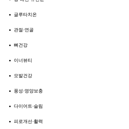
글루타치온
관절·연골
뼈건강
이너뷰티
모발건강
풍성·영양보충
다이어트·슬림
피로개선·활력