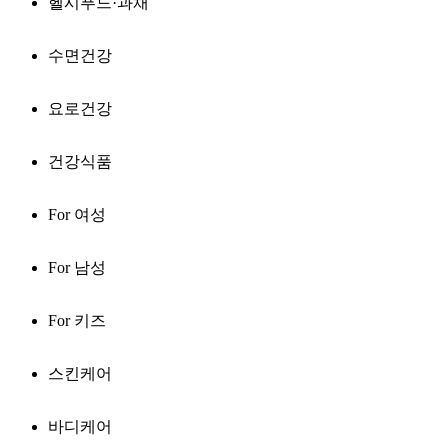
헬시푸드·과채
수면건강
요로건강
건강식품
For 여성
For 남성
For 키즈
스킨케어
바디케어