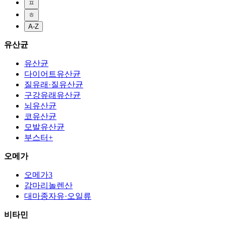
ㅍ
ㅎ
A-Z
유산균
유산균
다이어트유산균
질유래·질유산균
구강유래유산균
뇌유산균
코유산균
모발유산균
부스터+
오메가
오메가3
감마리놀렌산
대마종자유·오일류
비타민