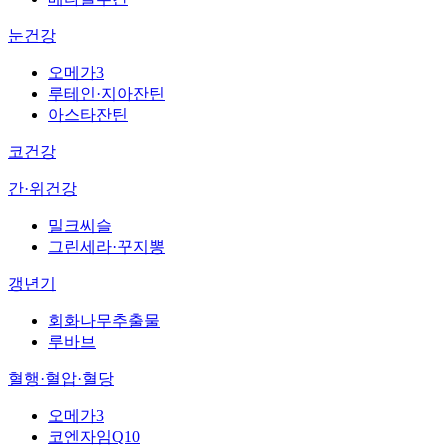
눈건강
오메가3
루테인·지아잔틴
아스타잔틴
코건강
간·위건강
밀크씨슬
그린세라·꾸지뽕
갱년기
회화나무추출물
루바브
혈행·혈압·혈당
오메가3
코엔자임Q10