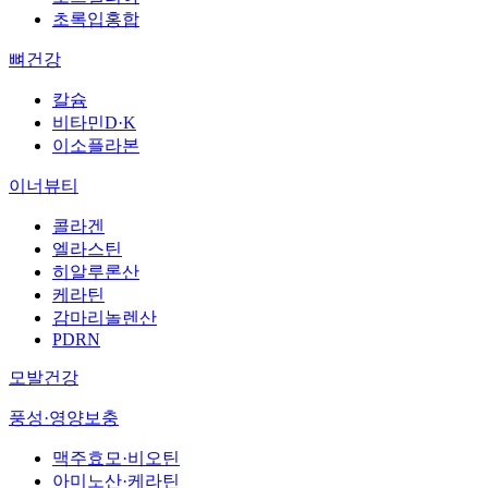
초록입홍합
뼈건강
칼슘
비타민D·K
이소플라본
이너뷰티
콜라겐
엘라스틴
히알루론산
케라틴
감마리놀렌산
PDRN
모발건강
풍성·영양보충
맥주효모·비오틴
아미노산·케라틴