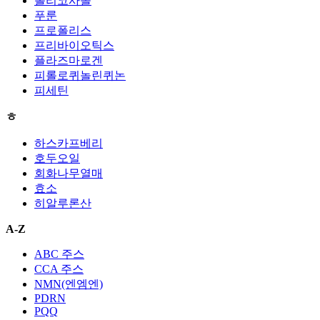
폴리코사놀
푸룬
프로폴리스
프리바이오틱스
플라즈마로겐
피롤로퀴놀린퀴논
피세틴
ㅎ
하스카프베리
호두오일
회화나무열매
효소
히알루론산
A-Z
ABC 주스
CCA 주스
NMN(엔엠엔)
PDRN
PQQ