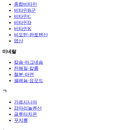
종합비타민
비타민B군
비타민C
비타민D
비타민K
비오틴·판토텐산
엽산
미네랄
칼슘·마그네슘
전해질·칼륨
철분·아연
셀레늄·요오드
ㄱ
가르시니아
감마리놀렌산
글루타치온
꾸지뽕