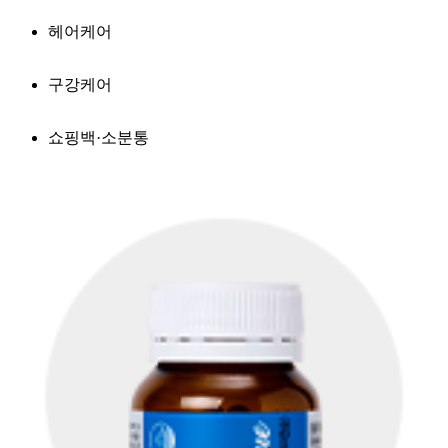
헤어케어
구강케어
쇼핑백·소분통