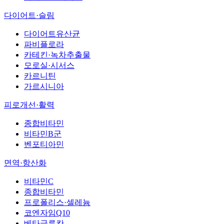
다이어트·슬림
다이어트유산균
파비플로라
카테킨·녹차추출물
모로실·시서스
카르니틴
가르시니아
피로개선·활력
종합비타민
비타민B군
벤포티아민
면역·항산화
비타민C
종합비타민
프로폴리스·셀레늄
코엔자임Q10
베타글루칸