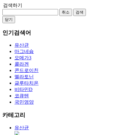
검색하기
취소
검색
닫기
인기검색어
유산균
마그네슘
오메가3
콜라겐
콘드로이친
멜라토닌
글루타치온
비타민D
코큐텐
국민영양
카테고리
유산균