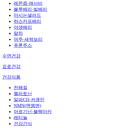
레몬즙·애사비
블루베리·빌베리
마시는샐러드
하스카프베리
야생베리
말차
여주·새싹보리
푸룬주스
수면건강
요로건강
건강식품
전해질
멜라토닌
알파CD·커큐민
NMN(엔엠엔)
아르기닌·블랙마카
레티놀
건강간식