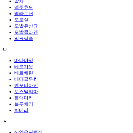
말차
맥주효모
멜라토닌
모로실
모발유산균
모발콜라겐
밀크씨슬
ㅂ
바나바잎
베르가못
베르베린
베타글루칸
벤포티아민
보스웰리아
블랙마카
블루베리
빌베리
ㅅ
산양유단백질