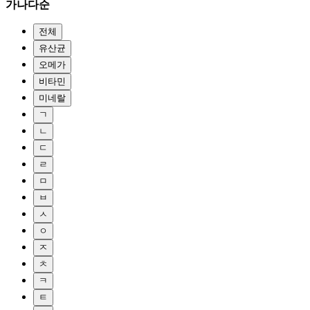
가나다순
전체
유산균
오메가
비타민
미네랄
ㄱ
ㄴ
ㄷ
ㄹ
ㅁ
ㅂ
ㅅ
ㅇ
ㅈ
ㅊ
ㅋ
ㅌ