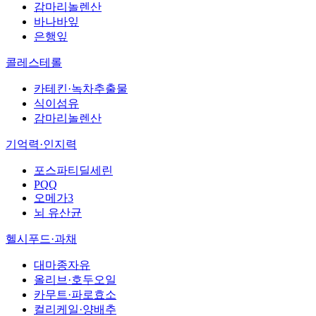
감마리놀렌산
바나바잎
은행잎
콜레스테롤
카테킨·녹차추출물
식이섬유
감마리놀렌산
기억력·인지력
포스파티딜세린
PQQ
오메가3
뇌 유산균
헬시푸드·과채
대마종자유
올리브·호두오일
카무트·파로효소
컬리케일·양배추