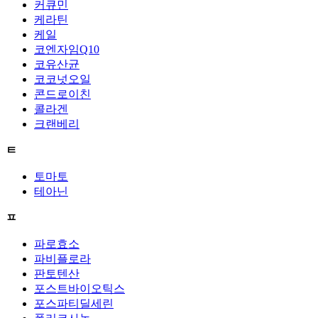
커큐민
케라틴
케일
코엔자임Q10
코유산균
코코넛오일
콘드로이친
콜라겐
크랜베리
ㅌ
토마토
테아닌
ㅍ
파로효소
파비플로라
판토텐산
포스트바이오틱스
포스파티딜세린