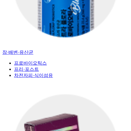
장·배변·유산균
프로바이오틱스
프리·포스트
차전자피·식이섬유