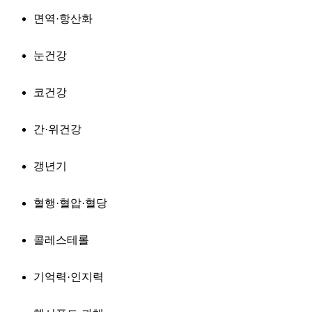
면역·항산화
눈건강
코건강
간·위건강
갱년기
혈행·혈압·혈당
콜레스테롤
기억력·인지력