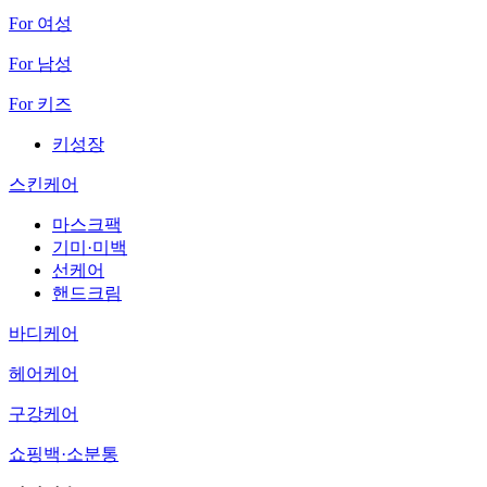
For 여성
For 남성
For 키즈
키성장
스킨케어
마스크팩
기미·미백
선케어
핸드크림
바디케어
헤어케어
구강케어
쇼핑백·소분통