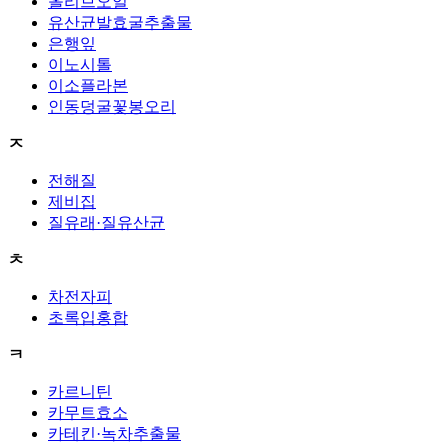
올리브오일
유산균발효굴추출물
은행잎
이노시톨
이소플라본
인동덩굴꽃봉오리
ㅈ
전해질
제비집
질유래·질유산균
ㅊ
차전자피
초록입홍합
ㅋ
카르니틴
카무트효소
카테킨·녹차추출물