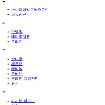
ㄴ
난소화성말토덱스트린
뇌유산균
ㄷ
단백질
대마종자유
도라지
ㄹ
락티움
레몬즙
레티놀
루바브
루테인·지아잔틴
류신
ㅁ
마시는 샐러드