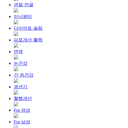
관절·연골
이너뷰티
다이어트·슬림
피로개선·활력
면역
눈건강
간·위건강
갱년기
혈행개선
For 여성
For 남성