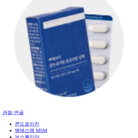
관절·연골
콘드로이친
엠에스엠 MSM
보스웰리아