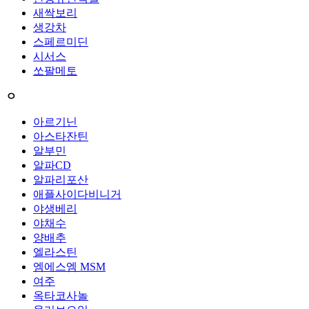
새싹보리
생강차
스페르미딘
시서스
쏘팔메토
ㅇ
아르기닌
아스타잔틴
알부민
알파CD
알파리포산
애플사이다비니거
야생베리
야채수
양배추
엘라스틴
엠에스엠 MSM
여주
옥타코사놀