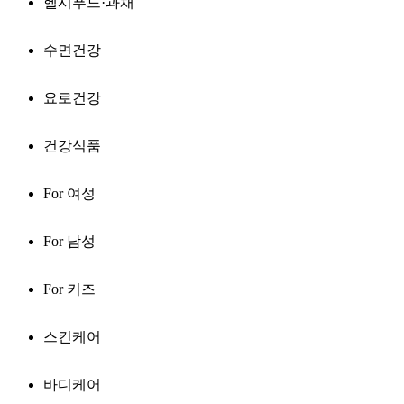
헬시푸드·과채
수면건강
요로건강
건강식품
For 여성
For 남성
For 키즈
스킨케어
바디케어