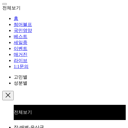
전체보기
홈
썸머블프
국민영양
베스트
세일중
이벤트
매거진
라이브
1:1문의
고민별
성분별
전체보기
장·배변·유산균