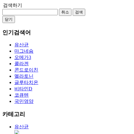
검색하기
취소
검색
닫기
인기검색어
유산균
마그네슘
오메가3
콜라겐
콘드로이친
멜라토닌
글루타치온
비타민D
코큐텐
국민영양
카테고리
유산균