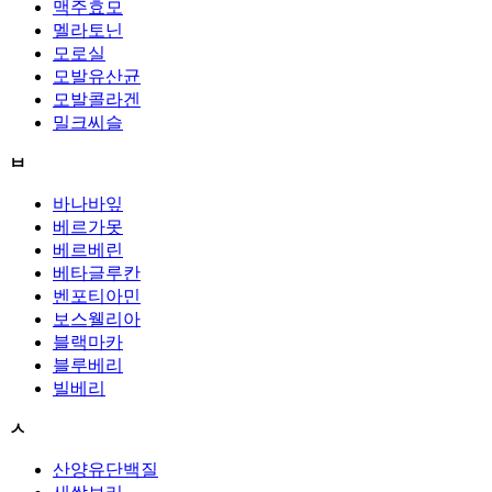
맥주효모
멜라토닌
모로실
모발유산균
모발콜라겐
밀크씨슬
ㅂ
바나바잎
베르가못
베르베린
베타글루칸
벤포티아민
보스웰리아
블랙마카
블루베리
빌베리
ㅅ
산양유단백질