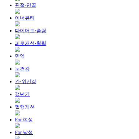
관절·연골
이너뷰티
다이어트·슬림
피로개선·활력
면역
눈건강
간·위건강
갱년기
혈행개선
For 여성
For 남성