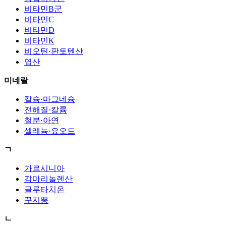
비타민B군
비타민C
비타민D
비타민K
비오틴·판토텐산
엽산
미네랄
칼슘·마그네슘
전해질·칼륨
철분·아연
셀레늄·요오드
ㄱ
가르시니아
감마리놀렌산
글루타치온
꾸지뽕
ㄴ