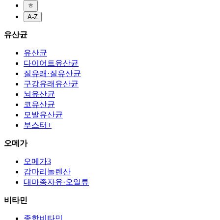
ㅎ
A-Z
유산균
유산균
다이어트유산균
질유래·질유산균
구강유래유산균
뇌유산균
코유산균
모발유산균
부스터+
오메가
오메가3
감마리놀렌산
대마종자유·오일류
비타민
종합비타민