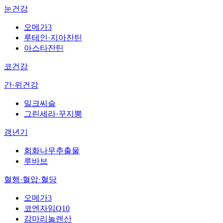
눈건강
오메가3
루테인·지아잔틴
아스타잔틴
코건강
간·위건강
밀크씨슬
그린세라·꾸지뽕
갱년기
회화나무추출물
루바브
혈행·혈압·혈당
오메가3
코엔자임Q10
감마리놀렌산