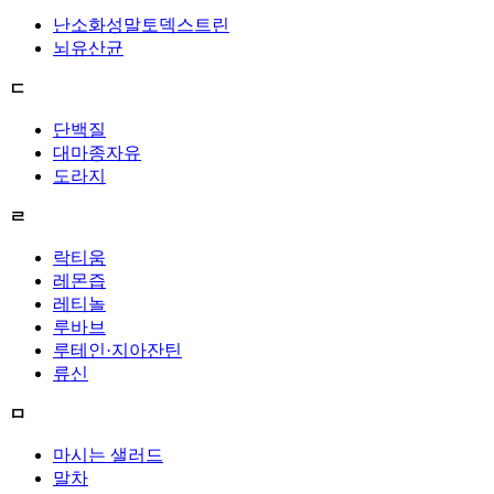
난소화성말토덱스트린
뇌유산균
ㄷ
단백질
대마종자유
도라지
ㄹ
락티움
레몬즙
레티놀
루바브
루테인·지아잔틴
류신
ㅁ
마시는 샐러드
말차