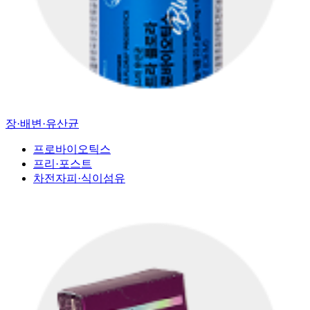
장·배변·유산균
프로바이오틱스
프리·포스트
차전자피·식이섬유