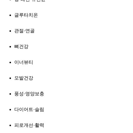
글루타치온
관절·연골
뼈건강
이너뷰티
모발건강
풍성·영양보충
다이어트·슬림
피로개선·활력