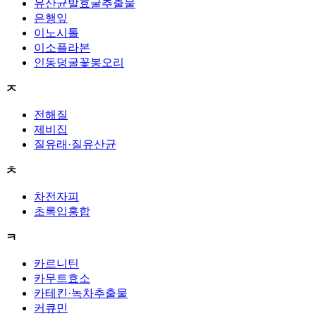
유산균발효굴추출물
은행잎
이노시톨
이소플라본
인동덩굴꽃봉오리
ㅈ
전해질
제비집
질유래·질유산균
ㅊ
차전자피
초록입홍합
ㅋ
카르니틴
카무트효소
카테킨·녹차추출물
커큐민