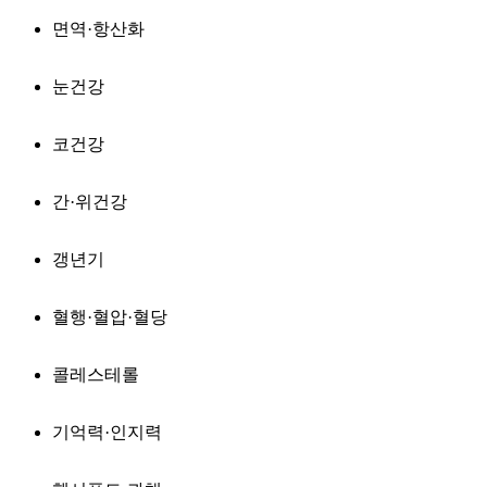
면역·항산화
눈건강
코건강
간·위건강
갱년기
혈행·혈압·혈당
콜레스테롤
기억력·인지력