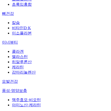
초록입홍합
뼈건강
칼슘
비타민D·K
이소플라본
이너뷰티
콜라겐
엘라스틴
히알루론산
케라틴
감마리놀렌산
모발건강
풍성·영양보충
맥주효모·비오틴
아미노산·케라틴