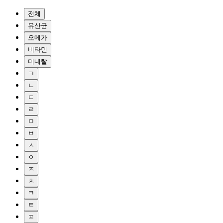
전체
유산균
오메가
비타민
미네랄
ㄱ
ㄴ
ㄷ
ㄹ
ㅁ
ㅂ
ㅅ
ㅇ
ㅈ
ㅊ
ㅋ
ㅌ
ㅍ