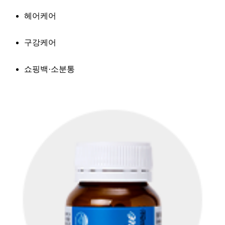
헤어케어
구강케어
쇼핑백·소분통