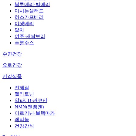
블루베리·빌베리
마시는샐러드
하스카프베리
야생베리
말차
여주·새싹보리
푸룬주스
수면건강
요로건강
건강식품
전해질
멜라토닌
알파CD·커큐민
NMN(엔엠엔)
아르기닌·블랙마카
레티놀
건강간식