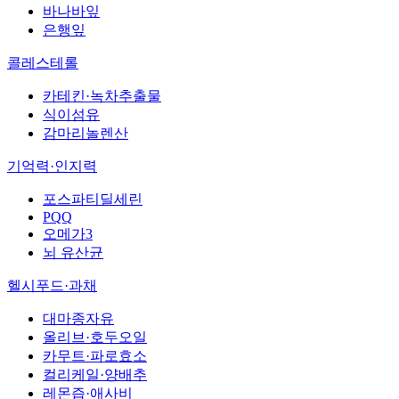
바나바잎
은행잎
콜레스테롤
카테킨·녹차추출물
식이섬유
감마리놀렌산
기억력·인지력
포스파티딜세린
PQQ
오메가3
뇌 유산균
헬시푸드·과채
대마종자유
올리브·호두오일
카무트·파로효소
컬리케일·양배추
레몬즙·애사비