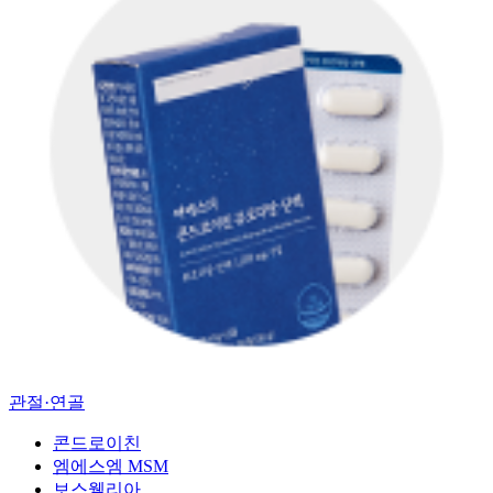
관절·연골
콘드로이친
엠에스엠 MSM
보스웰리아