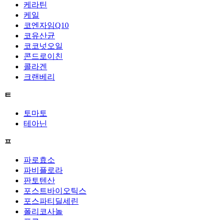
케라틴
케일
코엔자임Q10
코유산균
코코넛오일
콘드로이친
콜라겐
크랜베리
ㅌ
토마토
테아닌
ㅍ
파로효소
파비플로라
판토텐산
포스트바이오틱스
포스파티딜세린
폴리코사놀