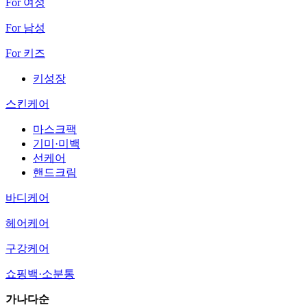
For 여성
For 남성
For 키즈
키성장
스킨케어
마스크팩
기미·미백
선케어
핸드크림
바디케어
헤어케어
구강케어
쇼핑백·소분통
가나다순