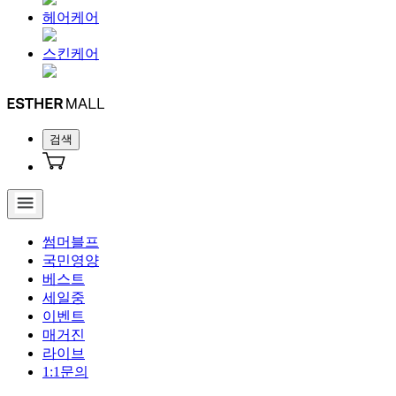
헤어케어
스킨케어
검색
썸머블프
국민영양
베스트
세일중
이벤트
매거진
라이브
1:1문의