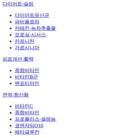
다이어트·슬림
다이어트유산균
파비플로라
카테킨·녹차추출물
모로실·시서스
카르니틴
가르시니아
피로개선·활력
종합비타민
비타민B군
벤포티아민
면역·항산화
비타민C
종합비타민
프로폴리스·셀레늄
코엔자임Q10
베타글루칸