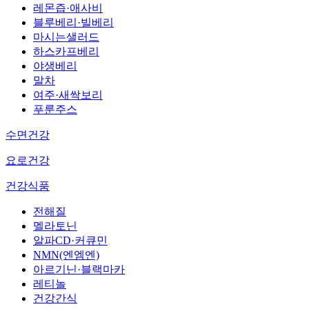
레몬즙·애사비
블루베리·빌베리
마시는샐러드
하스카프베리
야생베리
말차
여주·새싹보리
푸룬주스
수면건강
요로건강
건강식품
전해질
멜라토닌
알파CD·커큐민
NMN(엔엠엔)
아르기닌·블랙마카
레티놀
건강간식