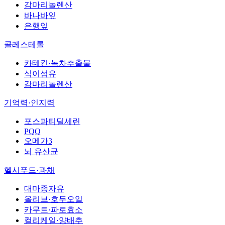
감마리놀렌산
바나바잎
은행잎
콜레스테롤
카테킨·녹차추출물
식이섬유
감마리놀렌산
기억력·인지력
포스파티딜세린
PQQ
오메가3
뇌 유산균
헬시푸드·과채
대마종자유
올리브·호두오일
카무트·파로효소
컬리케일·양배추