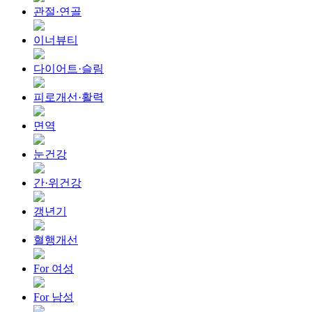
관절·연골
이너뷰티
다이어트·슬림
피로개선·활력
면역
눈건강
간·위건강
갱년기
혈행개선
For 여성
For 남성