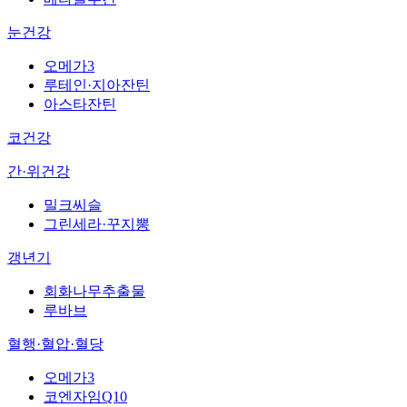
눈건강
오메가3
루테인·지아잔틴
아스타잔틴
코건강
간·위건강
밀크씨슬
그린세라·꾸지뽕
갱년기
회화나무추출물
루바브
혈행·혈압·혈당
오메가3
코엔자임Q10