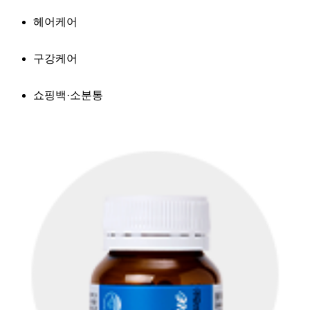
헤어케어
구강케어
쇼핑백·소분통