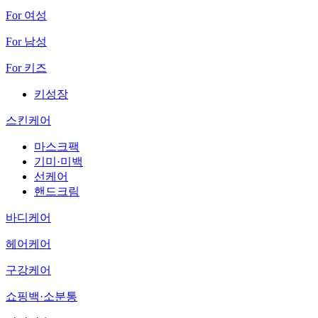
For 여성
For 남성
For 키즈
키성장
스킨케어
마스크팩
기미·미백
선케어
핸드크림
바디케어
헤어케어
구강케어
쇼핑백·소분통