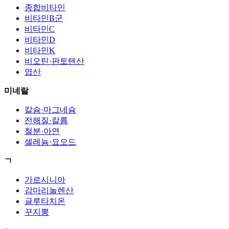
종합비타민
비타민B군
비타민C
비타민D
비타민K
비오틴·판토텐산
엽산
미네랄
칼슘·마그네슘
전해질·칼륨
철분·아연
셀레늄·요오드
ㄱ
가르시니아
감마리놀렌산
글루타치온
꾸지뽕