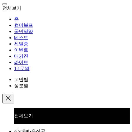
전체보기
홈
썸머블프
국민영양
베스트
세일중
이벤트
매거진
라이브
1:1문의
고민별
성분별
전체보기
장·배변·유산균