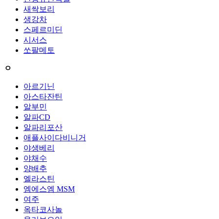
새싹보리
생강차
스페르미딘
시서스
쏘팔메토
ㅇ
아르기닌
아스타잔틴
알부민
알파CD
알파리포산
애플사이다비니거
야생베리
야채수
양배추
엘라스틴
엠에스엠 MSM
여주
옥타코사놀