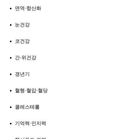
면역·항산화
눈건강
코건강
간·위건강
갱년기
혈행·혈압·혈당
콜레스테롤
기억력·인지력