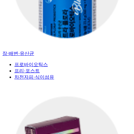
장·배변·유산균
프로바이오틱스
프리·포스트
차전자피·식이섬유