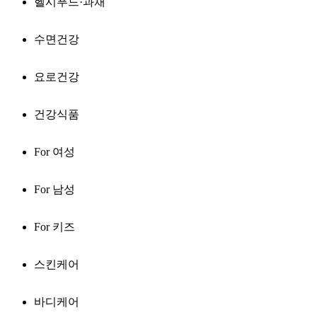
헬시푸드·과채
수면건강
요로건강
건강식품
For 여성
For 남성
For 키즈
스킨케어
바디케어