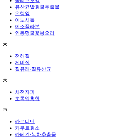
올리브오일
유산균발효굴추출물
은행잎
이노시톨
이소플라본
인동덩굴꽃봉오리
ㅈ
전해질
제비집
질유래·질유산균
ㅊ
차전자피
초록입홍합
ㅋ
카르니틴
카무트효소
카테킨·녹차추출물