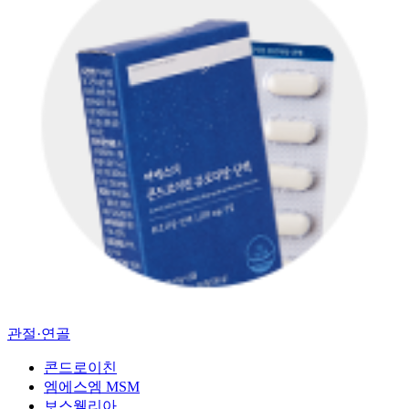
관절·연골
콘드로이친
엠에스엠 MSM
보스웰리아