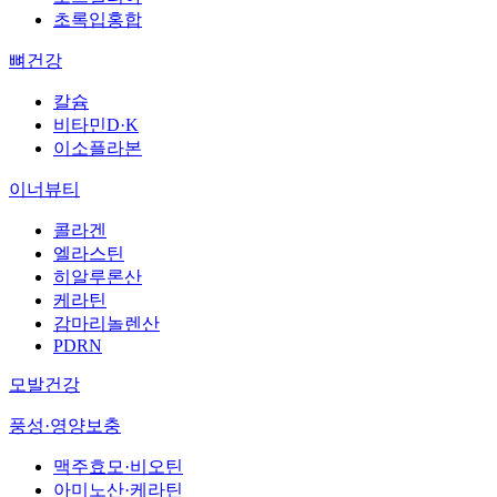
초록입홍합
뼈건강
칼슘
비타민D·K
이소플라본
이너뷰티
콜라겐
엘라스틴
히알루론산
케라틴
감마리놀렌산
PDRN
모발건강
풍성·영양보충
맥주효모·비오틴
아미노산·케라틴