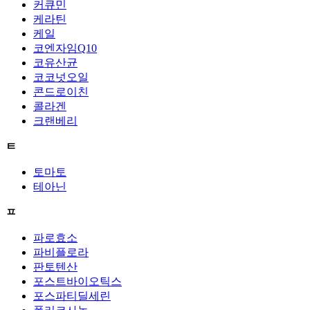
커큐민
케라틴
케일
코엔자임Q10
코유산균
코코넛오일
콘드로이친
콜라겐
크랜베리
ㅌ
토마토
테아닌
ㅍ
파로효소
파비플로라
판토텐산
포스트바이오틱스
포스파티딜세린