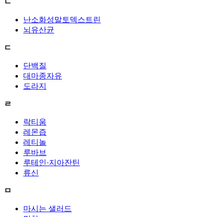
ㄴ
난소화성말토덱스트린
뇌유산균
ㄷ
단백질
대마종자유
도라지
ㄹ
락티움
레몬즙
레티놀
루바브
루테인·지아잔틴
류신
ㅁ
마시는 샐러드