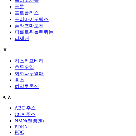
폴리코사놀
푸룬
프로폴리스
프리바이오틱스
플라즈마로겐
피롤로퀴놀린퀴논
피세틴
ㅎ
하스카프베리
호두오일
회화나무열매
효소
히알루론산
A-Z
ABC 주스
CCA 주스
NMN(엔엠엔)
PDRN
PQQ