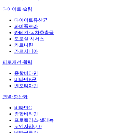
다이어트·슬림
다이어트유산균
파비플로라
카테킨·녹차추출물
모로실·시서스
카르니틴
가르시니아
피로개선·활력
종합비타민
비타민B군
벤포티아민
면역·항산화
비타민C
종합비타민
프로폴리스·셀레늄
코엔자임Q10
베타글루칸