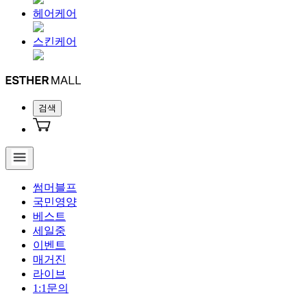
헤어케어
스킨케어
검색
썸머블프
국민영양
베스트
세일중
이벤트
매거진
라이브
1:1문의