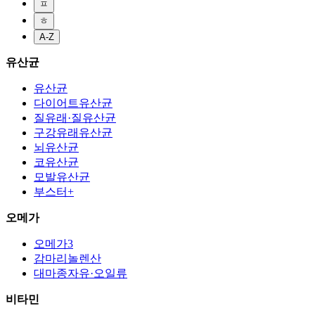
ㅍ
ㅎ
A-Z
유산균
유산균
다이어트유산균
질유래·질유산균
구강유래유산균
뇌유산균
코유산균
모발유산균
부스터+
오메가
오메가3
감마리놀렌산
대마종자유·오일류
비타민