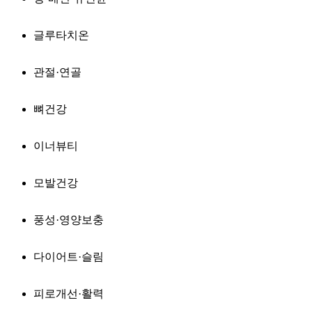
글루타치온
관절·연골
뼈건강
이너뷰티
모발건강
풍성·영양보충
다이어트·슬림
피로개선·활력