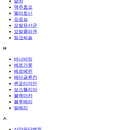
말차
맥주효모
멜라토닌
모로실
모발유산균
모발콜라겐
밀크씨슬
ㅂ
바나바잎
베르가못
베르베린
베타글루칸
벤포티아민
보스웰리아
블랙마카
블루베리
빌베리
ㅅ
산양유단백질