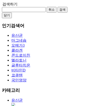
검색하기
취소
검색
닫기
인기검색어
유산균
마그네슘
오메가3
콜라겐
콘드로이친
멜라토닌
글루타치온
비타민D
코큐텐
국민영양
카테고리
유산균