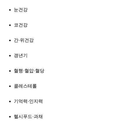
눈건강
코건강
간·위건강
갱년기
혈행·혈압·혈당
콜레스테롤
기억력·인지력
헬시푸드·과채