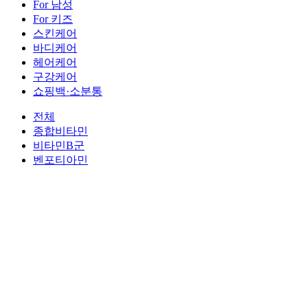
For 남성
For 키즈
스킨케어
바디케어
헤어케어
구강케어
쇼핑백·소분통
전체
종합비타민
비타민B군
벤포티아민