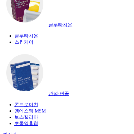
글루타치온
글루타치온
스킨케어
관절·연골
콘드로이친
엠에스엠 MSM
보스웰리아
초록입홍합