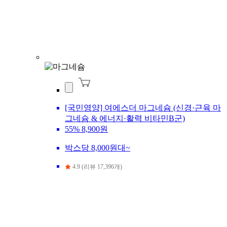
[국민영양] 여에스더 마그네슘 (신경·근육 마
그네슘 & 에너지·활력 비타민B군)
55%
8,900원
박스당 8,000원대~
4.9 (리뷰 17,396개)