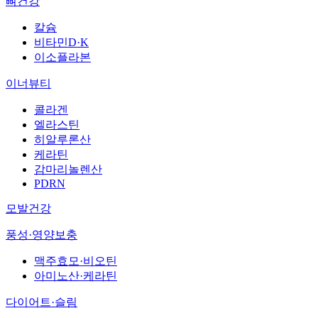
뼈건강
칼슘
비타민D·K
이소플라본
이너뷰티
콜라겐
엘라스틴
히알루론산
케라틴
감마리놀렌산
PDRN
모발건강
풍성·영양보충
맥주효모·비오틴
아미노산·케라틴
다이어트·슬림