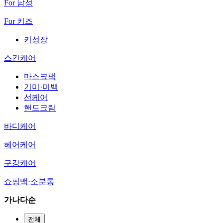
For 남성
For 키즈
키성장
스킨케어
마스크팩
기미·미백
선케어
핸드크림
바디케어
헤어케어
구강케어
쇼핑백·소분통
가나다순
전체