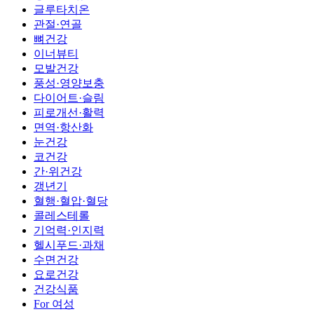
글루타치온
관절·연골
뼈건강
이너뷰티
모발건강
풍성·영양보충
다이어트·슬림
피로개선·활력
면역·항산화
눈건강
코건강
간·위건강
갱년기
혈행·혈압·혈당
콜레스테롤
기억력·인지력
헬시푸드·과채
수면건강
요로건강
건강식품
For 여성