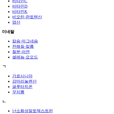
비타민C
비타민D
비타민K
비오틴·판토텐산
엽산
미네랄
칼슘·마그네슘
전해질·칼륨
철분·아연
셀레늄·요오드
ㄱ
가르시니아
감마리놀렌산
글루타치온
꾸지뽕
ㄴ
난소화성말토덱스트린