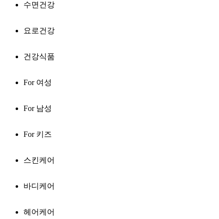
수면건강
요로건강
건강식품
For 여성
For 남성
For 키즈
스킨케어
바디케어
헤어케어