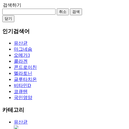
검색하기
취소
검색
닫기
인기검색어
유산균
마그네슘
오메가3
콜라겐
콘드로이친
멜라토닌
글루타치온
비타민D
코큐텐
국민영양
카테고리
유산균