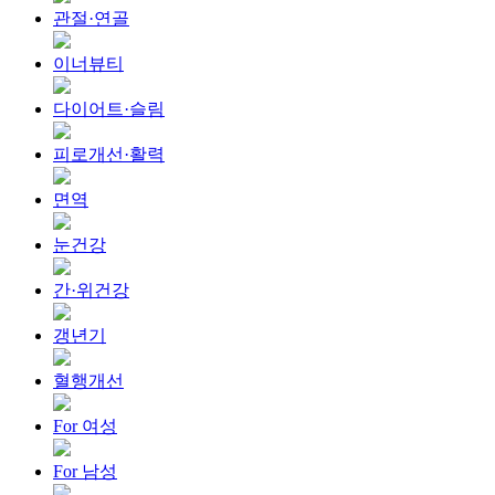
관절·연골
이너뷰티
다이어트·슬림
피로개선·활력
면역
눈건강
간·위건강
갱년기
혈행개선
For 여성
For 남성