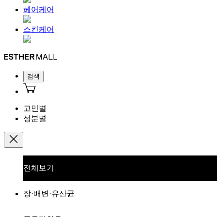
헤어케어
스킨케어
검색
고민별
성분별
전체보기
장·배변·유산균