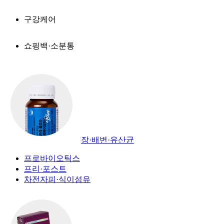
구강케어
쇼핑백·소분통
장·배변·유산균
프로바이오틱스
프리·포스트
차전자피·식이섬유