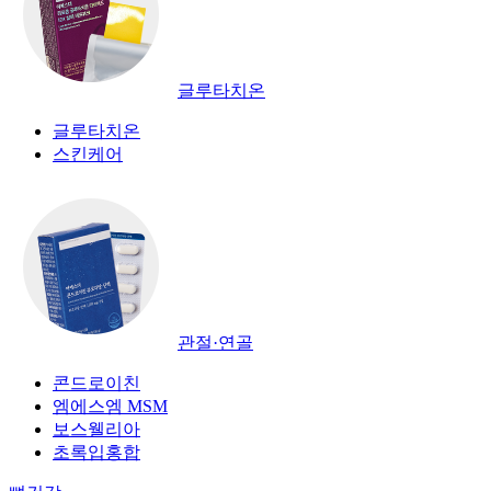
글루타치온
글루타치온
스킨케어
관절·연골
콘드로이친
엠에스엠 MSM
보스웰리아
초록입홍합