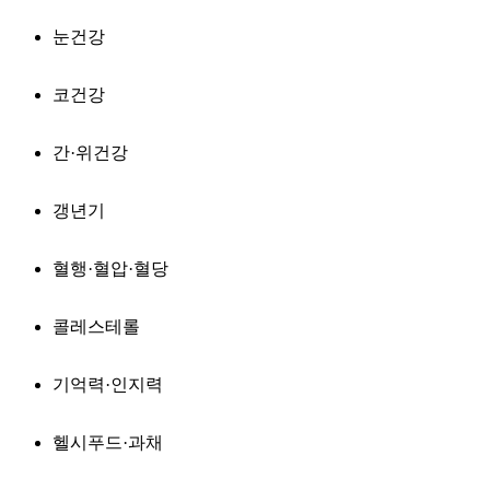
눈건강
코건강
간·위건강
갱년기
혈행·혈압·혈당
콜레스테롤
기억력·인지력
헬시푸드·과채