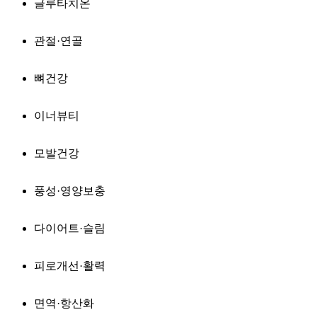
글루타치온
관절·연골
뼈건강
이너뷰티
모발건강
풍성·영양보충
다이어트·슬림
피로개선·활력
면역·항산화