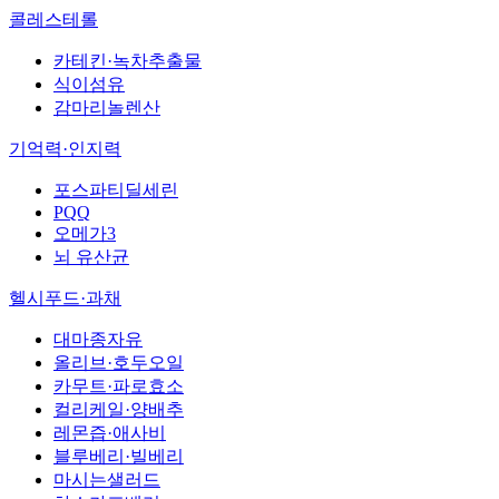
콜레스테롤
카테킨·녹차추출물
식이섬유
감마리놀렌산
기억력·인지력
포스파티딜세린
PQQ
오메가3
뇌 유산균
헬시푸드·과채
대마종자유
올리브·호두오일
카무트·파로효소
컬리케일·양배추
레몬즙·애사비
블루베리·빌베리
마시는샐러드