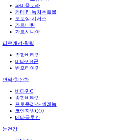
파비플로라
카테킨·녹차추출물
모로실·시서스
카르니틴
가르시니아
피로개선·활력
종합비타민
비타민B군
벤포티아민
면역·항산화
비타민C
종합비타민
프로폴리스·셀레늄
코엔자임Q10
베타글루칸
눈건강