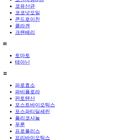
코유산균
코코넛오일
콘드로이친
콜라겐
크랜베리
ㅌ
토마토
테아닌
ㅍ
파로효소
파비플로라
판토텐산
포스트바이오틱스
포스파티딜세린
폴리코사놀
푸룬
프로폴리스
프리바이오틱스