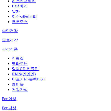
하스카프베리
야생베리
말차
여주·새싹보리
푸룬주스
수면건강
요로건강
건강식품
전해질
멜라토닌
알파CD·커큐민
NMN(엔엠엔)
아르기닌·블랙마카
레티놀
건강간식
For 여성
For 남성