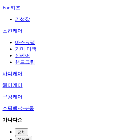
For 키즈
키성장
스킨케어
마스크팩
기미·미백
선케어
핸드크림
바디케어
헤어케어
구강케어
쇼핑백·소분통
가나다순
전체
유산균