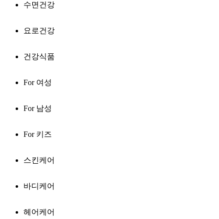
수면건강
요로건강
건강식품
For 여성
For 남성
For 키즈
스킨케어
바디케어
헤어케어