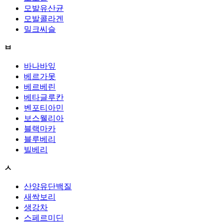
모발유산균
모발콜라겐
밀크씨슬
ㅂ
바나바잎
베르가못
베르베린
베타글루칸
벤포티아민
보스웰리아
블랙마카
블루베리
빌베리
ㅅ
산양유단백질
새싹보리
생강차
스페르미딘