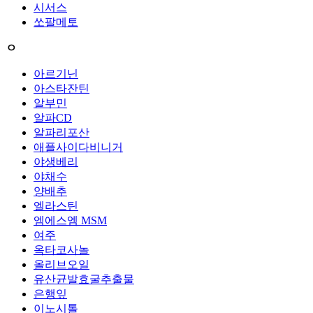
시서스
쏘팔메토
ㅇ
아르기닌
아스타잔틴
알부민
알파CD
알파리포산
애플사이다비니거
야생베리
야채수
양배추
엘라스틴
엠에스엠 MSM
여주
옥타코사놀
올리브오일
유산균발효굴추출물
은행잎
이노시톨