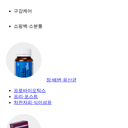
구강케어
쇼핑백·소분통
장·배변·유산균
프로바이오틱스
프리·포스트
차전자피·식이섬유