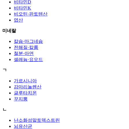
비타민D
비타민K
비오틴·판토텐산
엽산
미네랄
칼슘·마그네슘
전해질·칼륨
철분·아연
셀레늄·요오드
ㄱ
가르시니아
감마리놀렌산
글루타치온
꾸지뽕
ㄴ
난소화성말토덱스트린
뇌유산균