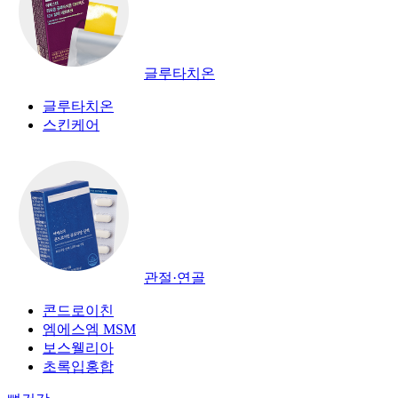
글루타치온
글루타치온
스킨케어
관절·연골
콘드로이친
엠에스엠 MSM
보스웰리아
초록입홍합