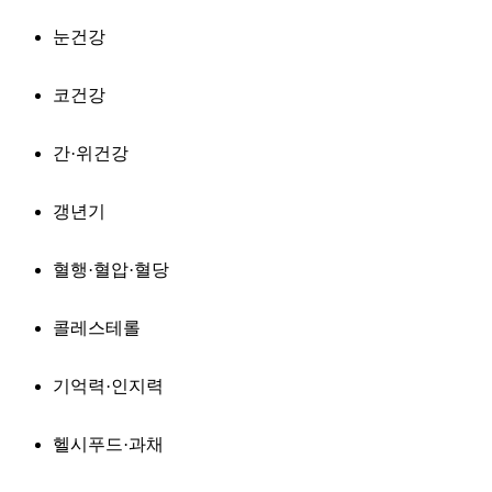
눈건강
코건강
간·위건강
갱년기
혈행·혈압·혈당
콜레스테롤
기억력·인지력
헬시푸드·과채