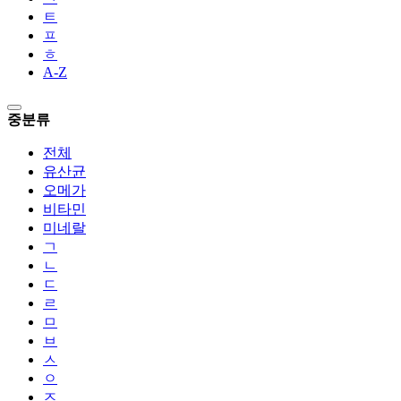
ㅌ
ㅍ
ㅎ
A-Z
중분류
전체
유산균
오메가
비타민
미네랄
ㄱ
ㄴ
ㄷ
ㄹ
ㅁ
ㅂ
ㅅ
ㅇ
ㅈ