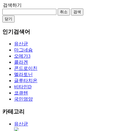
검색하기
취소
검색
닫기
인기검색어
유산균
마그네슘
오메가3
콜라겐
콘드로이친
멜라토닌
글루타치온
비타민D
코큐텐
국민영양
카테고리
유산균