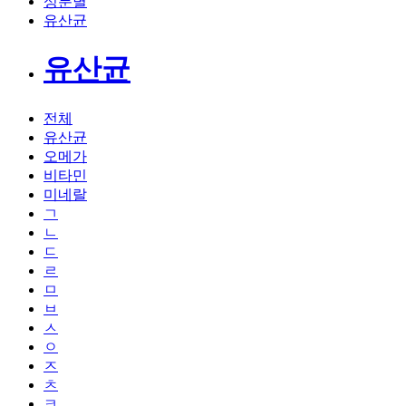
성분별
유산균
유산균
전체
유산균
오메가
비타민
미네랄
ㄱ
ㄴ
ㄷ
ㄹ
ㅁ
ㅂ
ㅅ
ㅇ
ㅈ
ㅊ
ㅋ