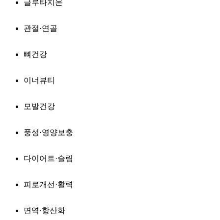
글루타치온
관절·연골
뼈건강
이너뷰티
모발건강
풍성·영양보충
다이어트·슬림
피로개선·활력
면역·항산화