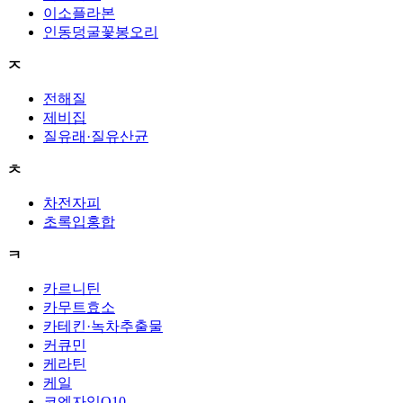
이소플라본
인동덩굴꽃봉오리
ㅈ
전해질
제비집
질유래·질유산균
ㅊ
차전자피
초록입홍합
ㅋ
카르니틴
카무트효소
카테킨·녹차추출물
커큐민
케라틴
케일
코엔자임Q10