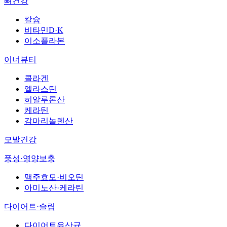
뼈건강
칼슘
비타민D·K
이소플라본
이너뷰티
콜라겐
엘라스틴
히알루론산
케라틴
감마리놀렌산
모발건강
풍성·영양보충
맥주효모·비오틴
아미노산·케라틴
다이어트·슬림
다이어트유산균