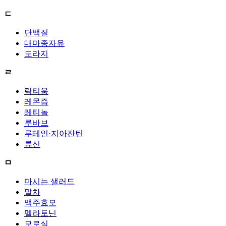
ㄷ
단백질
대마종자유
도라지
ㄹ
락티움
레몬즙
레티놀
루바브
루테인·지아잔틴
류신
ㅁ
마시는 샐러드
말차
맥주효모
멜라토닌
모로실