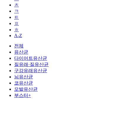
ㅊ
ㅋ
ㅌ
ㅍ
ㅎ
A-Z
전체
유산균
다이어트유산균
질유래·질유산균
구강유래유산균
뇌유산균
코유산균
모발유산균
부스터+