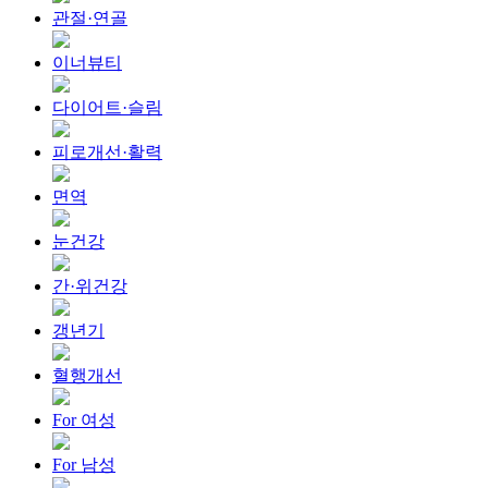
관절·연골
이너뷰티
다이어트·슬림
피로개선·활력
면역
눈건강
간·위건강
갱년기
혈행개선
For 여성
For 남성