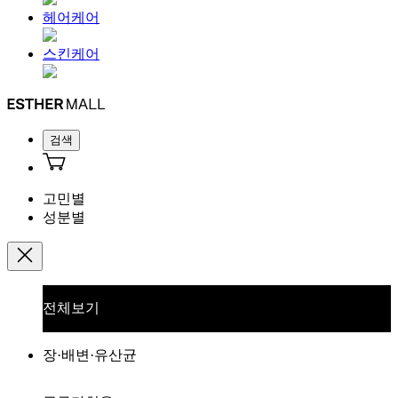
헤어케어
스킨케어
검색
고민별
성분별
전체보기
장·배변·유산균