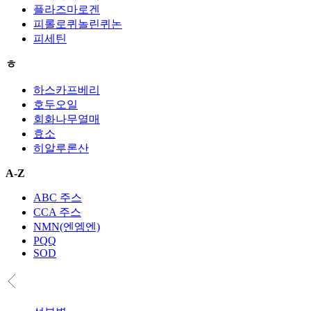
플라즈마로겐
피롤로퀴놀린퀴논
피세틴
ㅎ
하스카프베리
호두오일
회화나무열매
효소
히알루론산
A-Z
ABC 주스
CCA 주스
NMN(엔엠엔)
PQQ
SOD