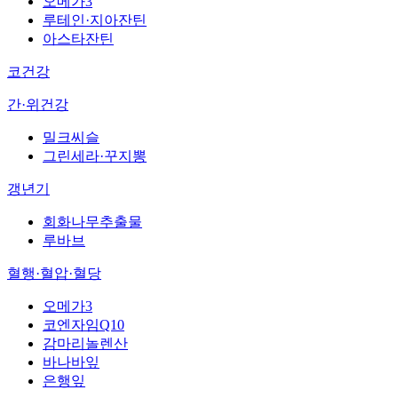
오메가3
루테인·지아잔틴
아스타잔틴
코건강
간·위건강
밀크씨슬
그린세라·꾸지뽕
갱년기
회화나무추출물
루바브
혈행·혈압·혈당
오메가3
코엔자임Q10
감마리놀렌산
바나바잎
은행잎