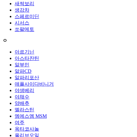
새싹보리
생강차
스페르미딘
시서스
쏘팔메토
ㅇ
아르기닌
아스타잔틴
알부민
알파CD
알파리포산
애플사이다비니거
야생베리
야채수
양배추
엘라스틴
엠에스엠 MSM
여주
옥타코사놀
올리브오일