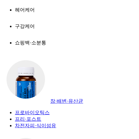
헤어케어
구강케어
쇼핑백·소분통
장·배변·유산균
프로바이오틱스
프리·포스트
차전자피·식이섬유