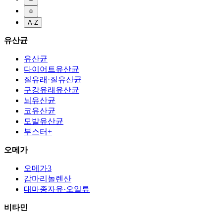
ㅎ
A-Z
유산균
유산균
다이어트유산균
질유래·질유산균
구강유래유산균
뇌유산균
코유산균
모발유산균
부스터+
오메가
오메가3
감마리놀렌산
대마종자유·오일류
비타민