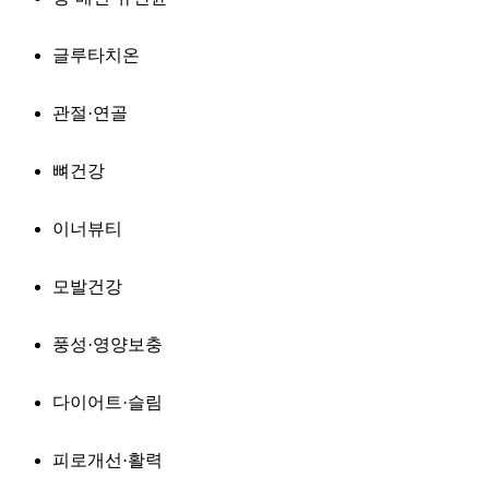
글루타치온
관절·연골
뼈건강
이너뷰티
모발건강
풍성·영양보충
다이어트·슬림
피로개선·활력