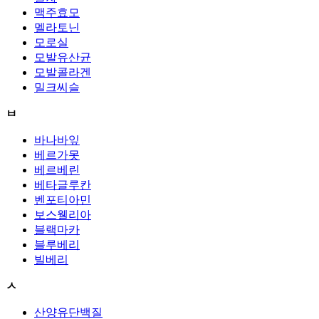
맥주효모
멜라토닌
모로실
모발유산균
모발콜라겐
밀크씨슬
ㅂ
바나바잎
베르가못
베르베린
베타글루칸
벤포티아민
보스웰리아
블랙마카
블루베리
빌베리
ㅅ
산양유단백질