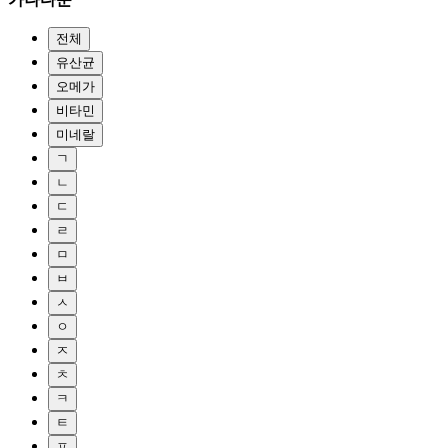
전체
유산균
오메가
비타민
미네랄
ㄱ
ㄴ
ㄷ
ㄹ
ㅁ
ㅂ
ㅅ
ㅇ
ㅈ
ㅊ
ㅋ
ㅌ
ㅍ