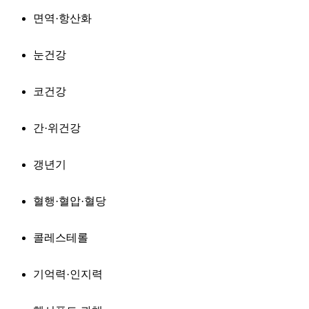
면역·항산화
눈건강
코건강
간·위건강
갱년기
혈행·혈압·혈당
콜레스테롤
기억력·인지력