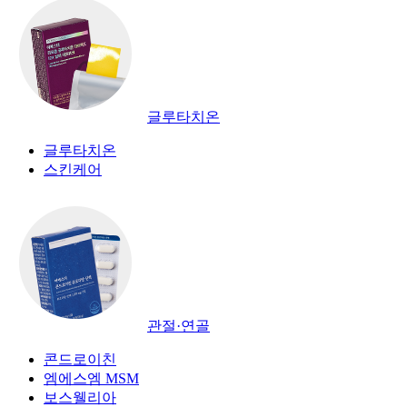
글루타치온
글루타치온
스킨케어
관절·연골
콘드로이친
엠에스엠 MSM
보스웰리아