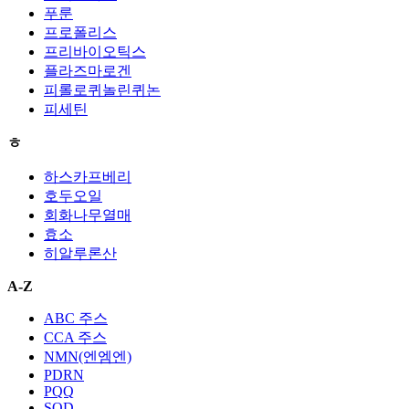
푸룬
프로폴리스
프리바이오틱스
플라즈마로겐
피롤로퀴놀린퀴논
피세틴
ㅎ
하스카프베리
호두오일
회화나무열매
효소
히알루론산
A-Z
ABC 주스
CCA 주스
NMN(엔엠엔)
PDRN
PQQ
SOD