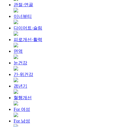
관절·연골
이너뷰티
다이어트·슬림
피로개선·활력
면역
눈건강
간·위건강
갱년기
혈행개선
For 여성
For 남성