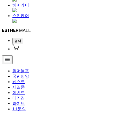
헤어케어
스킨케어
검색
썸머블프
국민영양
베스트
세일중
이벤트
매거진
라이브
1:1문의