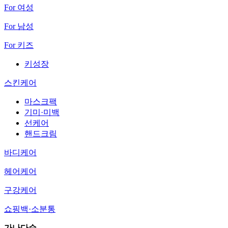
For 여성
For 남성
For 키즈
키성장
스킨케어
마스크팩
기미·미백
선케어
핸드크림
바디케어
헤어케어
구강케어
쇼핑백·소분통
가나다순