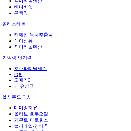
감마리놀렌산
바나바잎
은행잎
콜레스테롤
카테킨·녹차추출물
식이섬유
감마리놀렌산
기억력·인지력
포스파티딜세린
PQQ
오메가3
뇌 유산균
헬시푸드·과채
대마종자유
올리브·호두오일
카무트·파로효소
컬리케일·양배추