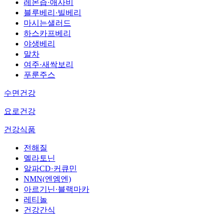
레몬즙·애사비
블루베리·빌베리
마시는샐러드
하스카프베리
야생베리
말차
여주·새싹보리
푸룬주스
수면건강
요로건강
건강식품
전해질
멜라토닌
알파CD·커큐민
NMN(엔엠엔)
아르기닌·블랙마카
레티놀
건강간식