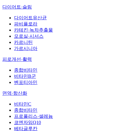
다이어트·슬림
다이어트유산균
파비플로라
카테킨·녹차추출물
모로실·시서스
카르니틴
가르시니아
피로개선·활력
종합비타민
비타민B군
벤포티아민
면역·항산화
비타민C
종합비타민
프로폴리스·셀레늄
코엔자임Q10
베타글루칸