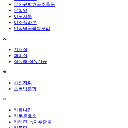
유산균발효굴추출물
은행잎
이노시톨
이소플라본
인동덩굴꽃봉오리
ㅈ
전해질
제비집
질유래·질유산균
ㅊ
차전자피
초록입홍합
ㅋ
카르니틴
카무트효소
카테킨·녹차추출물
커큐민