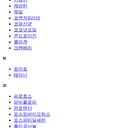
케라틴
케일
코엔자임Q10
코유산균
코코넛오일
콘드로이친
콜라겐
크랜베리
ㅌ
토마토
테아닌
ㅍ
파로효소
파비플로라
판토텐산
포스트바이오틱스
포스파티딜세린
폴리코사놀