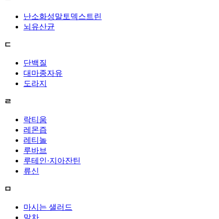
난소화성말토덱스트린
뇌유산균
ㄷ
단백질
대마종자유
도라지
ㄹ
락티움
레몬즙
레티놀
루바브
루테인·지아잔틴
류신
ㅁ
마시는 샐러드
말차