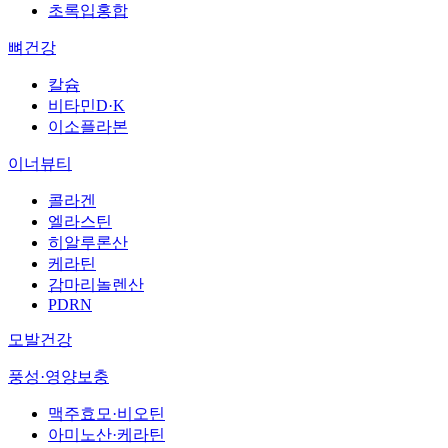
초록입홍합
뼈건강
칼슘
비타민D·K
이소플라본
이너뷰티
콜라겐
엘라스틴
히알루론산
케라틴
감마리놀렌산
PDRN
모발건강
풍성·영양보충
맥주효모·비오틴
아미노산·케라틴