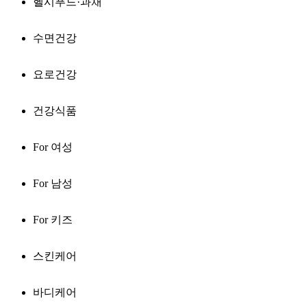
헬시푸드·과채
수면건강
요로건강
건강식품
For 여성
For 남성
For 키즈
스킨케어
바디케어