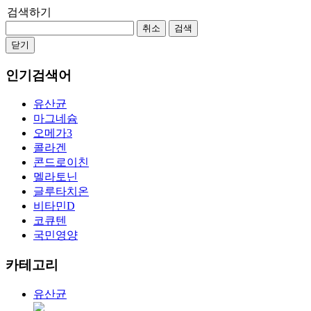
검색하기
취소
검색
닫기
인기검색어
유산균
마그네슘
오메가3
콜라겐
콘드로이친
멜라토닌
글루타치온
비타민D
코큐텐
국민영양
카테고리
유산균