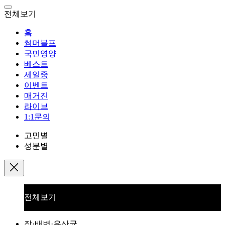
전체보기
홈
썸머블프
국민영양
베스트
세일중
이벤트
매거진
라이브
1:1문의
고민별
성분별
전체보기
장·배변·유산균