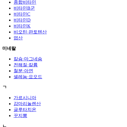
종합비타민
비타민B군
비타민C
비타민D
비타민K
비오틴·판토텐산
엽산
미네랄
칼슘·마그네슘
전해질·칼륨
철분·아연
셀레늄·요오드
ㄱ
가르시니아
감마리놀렌산
글루타치온
꾸지뽕
ㄴ