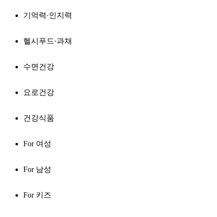
기억력·인지력
헬시푸드·과채
수면건강
요로건강
건강식품
For 여성
For 남성
For 키즈