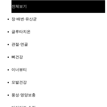
전체보기
장·배변·유산균
글루타치온
관절·연골
뼈건강
이너뷰티
모발건강
풍성·영양보충