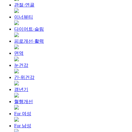
관절·연골
이너뷰티
다이어트·슬림
피로개선·활력
면역
눈건강
간·위건강
갱년기
혈행개선
For 여성
For 남성