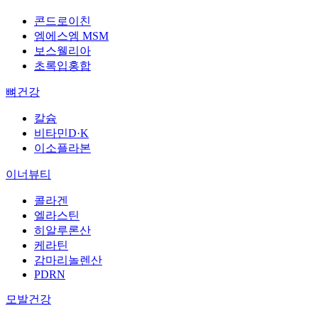
콘드로이친
엠에스엠 MSM
보스웰리아
초록입홍합
뼈건강
칼슘
비타민D·K
이소플라본
이너뷰티
콜라겐
엘라스틴
히알루론산
케라틴
감마리놀렌산
PDRN
모발건강