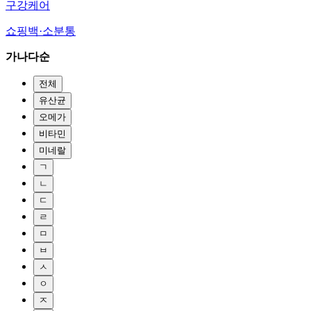
구강케어
쇼핑백·소분통
가나다순
전체
유산균
오메가
비타민
미네랄
ㄱ
ㄴ
ㄷ
ㄹ
ㅁ
ㅂ
ㅅ
ㅇ
ㅈ