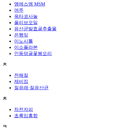
엠에스엠 MSM
여주
옥타코사놀
올리브오일
유산균발효굴추출물
은행잎
이노시톨
이소플라본
인동덩굴꽃봉오리
ㅈ
전해질
제비집
질유래·질유산균
ㅊ
차전자피
초록입홍합
ㅋ