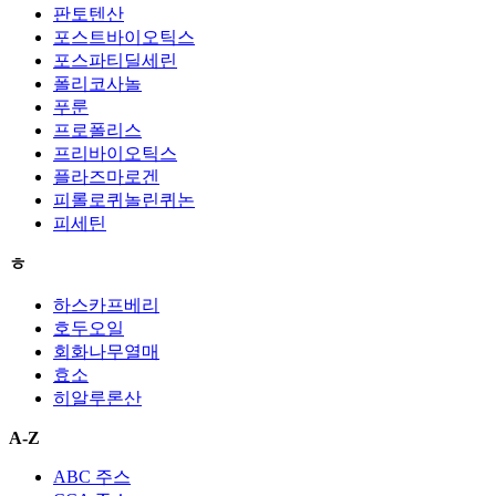
판토텐산
포스트바이오틱스
포스파티딜세린
폴리코사놀
푸룬
프로폴리스
프리바이오틱스
플라즈마로겐
피롤로퀴놀린퀴논
피세틴
ㅎ
하스카프베리
호두오일
회화나무열매
효소
히알루론산
A-Z
ABC 주스