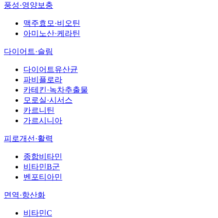
풍성·영양보충
맥주효모·비오틴
아미노산·케라틴
다이어트·슬림
다이어트유산균
파비플로라
카테킨·녹차추출물
모로실·시서스
카르니틴
가르시니아
피로개선·활력
종합비타민
비타민B군
벤포티아민
면역·항산화
비타민C