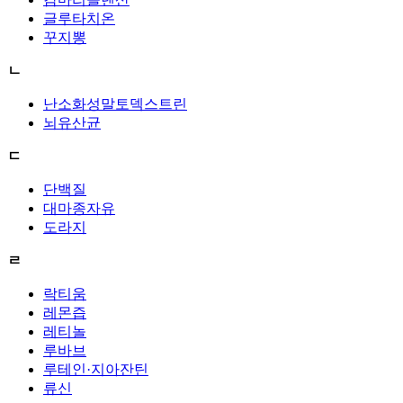
글루타치온
꾸지뽕
ㄴ
난소화성말토덱스트린
뇌유산균
ㄷ
단백질
대마종자유
도라지
ㄹ
락티움
레몬즙
레티놀
루바브
루테인·지아잔틴
류신