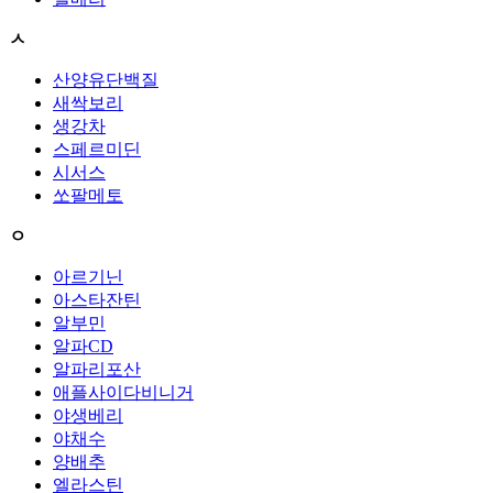
ㅅ
산양유단백질
새싹보리
생강차
스페르미딘
시서스
쏘팔메토
ㅇ
아르기닌
아스타잔틴
알부민
알파CD
알파리포산
애플사이다비니거
야생베리
야채수
양배추
엘라스틴