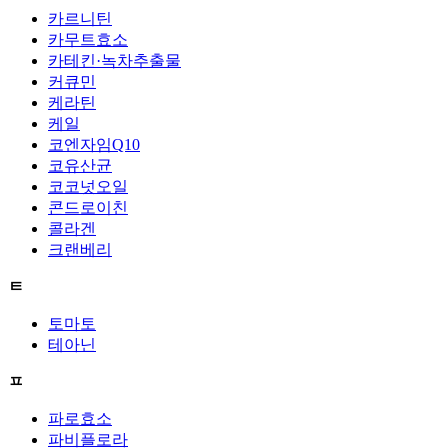
카르니틴
카무트효소
카테킨·녹차추출물
커큐민
케라틴
케일
코엔자임Q10
코유산균
코코넛오일
콘드로이친
콜라겐
크랜베리
ㅌ
토마토
테아닌
ㅍ
파로효소
파비플로라