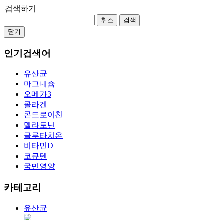
검색하기
취소
검색
닫기
인기검색어
유산균
마그네슘
오메가3
콜라겐
콘드로이친
멜라토닌
글루타치온
비타민D
코큐텐
국민영양
카테고리
유산균