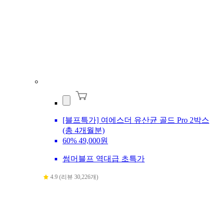
[블프특가] 여에스더 유산균 골드 Pro 2박스
(총 4개월분)
60%
49,000원
썸머블프 역대급 초특가
4.9 (리뷰 30,226개)