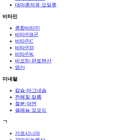
대마종자유·오일류
비타민
종합비타민
비타민B군
비타민C
비타민D
비타민K
비오틴·판토텐산
엽산
미네랄
칼슘·마그네슘
전해질·칼륨
철분·아연
셀레늄·요오드
ㄱ
가르시니아
감마리놀렌산