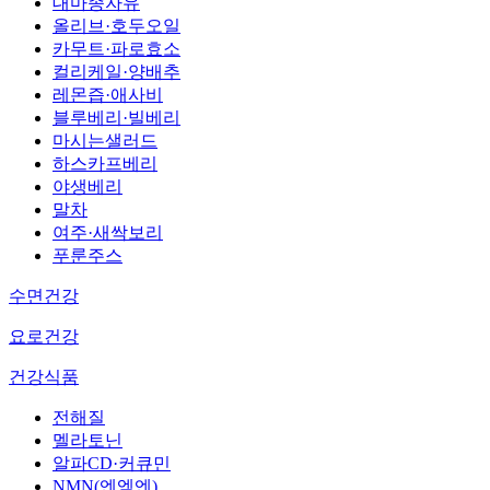
대마종자유
올리브·호두오일
카무트·파로효소
컬리케일·양배추
레몬즙·애사비
블루베리·빌베리
마시는샐러드
하스카프베리
야생베리
말차
여주·새싹보리
푸룬주스
수면건강
요로건강
건강식품
전해질
멜라토닌
알파CD·커큐민
NMN(엔엠엔)