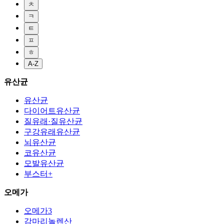
ㅊ
ㅋ
ㅌ
ㅍ
ㅎ
A-Z
유산균
유산균
다이어트유산균
질유래·질유산균
구강유래유산균
뇌유산균
코유산균
모발유산균
부스터+
오메가
오메가3
감마리놀렌산