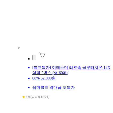
[블프특가] 여에스더 리포좀 글루타치온 12X
알파 2박스 (총 60매)
68%
62,000원
썸머블프 역대급 초특가
4.9 (리뷰 9,148개)