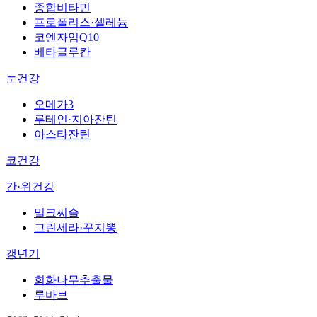
종합비타민
프로폴리스·셀레늄
코엔자임Q10
베타글루칸
눈건강
오메가3
루테인·지아잔틴
아스타잔틴
코건강
간·위건강
밀크씨슬
그린세라·꾸지뽕
갱년기
회화나무추출물
루바브