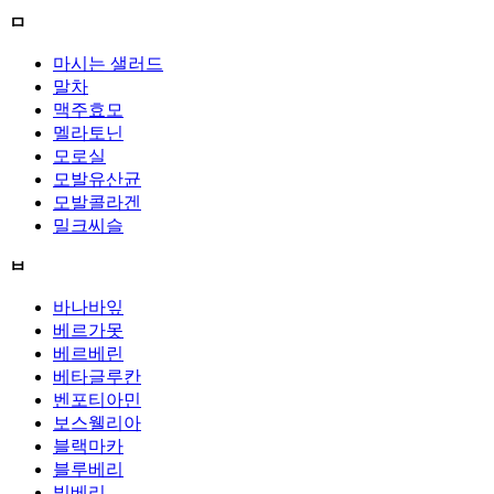
ㅁ
마시는 샐러드
말차
맥주효모
멜라토닌
모로실
모발유산균
모발콜라겐
밀크씨슬
ㅂ
바나바잎
베르가못
베르베린
베타글루칸
벤포티아민
보스웰리아
블랙마카
블루베리
빌베리