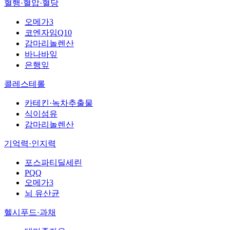
혈행·혈압·혈당
오메가3
코엔자임Q10
감마리놀렌산
바나바잎
은행잎
콜레스테롤
카테킨·녹차추출물
식이섬유
감마리놀렌산
기억력·인지력
포스파티딜세린
PQQ
오메가3
뇌 유산균
헬시푸드·과채