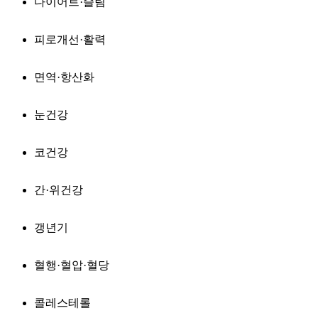
다이어트·슬림
피로개선·활력
면역·항산화
눈건강
코건강
간·위건강
갱년기
혈행·혈압·혈당
콜레스테롤