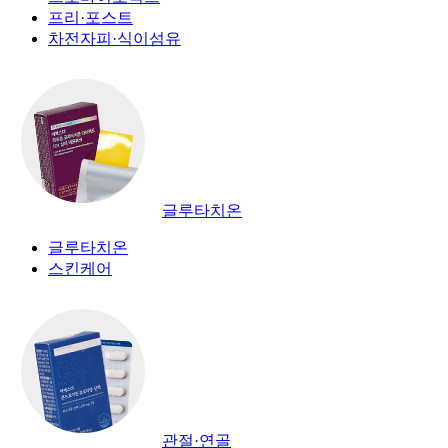
프리·포스트
차전자피·식이섬유
글루타치온
글루타치온
스킨케어
관절·연골