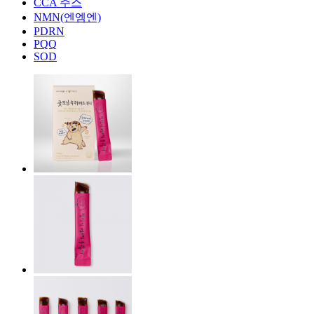
CCA 주스
NMN(엔엠엔)
PDRN
PQQ
SOD