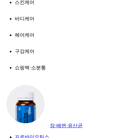
스킨케어
바디케어
헤어케어
구강케어
쇼핑백·소분통
장·배변·유산균
프로바이오틱스