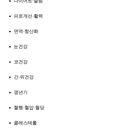
다이어트·슬림
피로개선·활력
면역·항산화
눈건강
코건강
간·위건강
갱년기
혈행·혈압·혈당
콜레스테롤