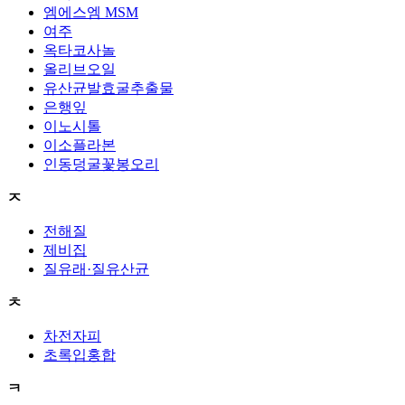
엠에스엠 MSM
여주
옥타코사놀
올리브오일
유산균발효굴추출물
은행잎
이노시톨
이소플라본
인동덩굴꽃봉오리
ㅈ
전해질
제비집
질유래·질유산균
ㅊ
차전자피
초록입홍합
ㅋ