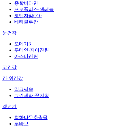
종합비타민
프로폴리스·셀레늄
코엔자임Q10
베타글루칸
눈건강
오메가3
루테인·지아잔틴
아스타잔틴
코건강
간·위건강
밀크씨슬
그린세라·꾸지뽕
갱년기
회화나무추출물
루바브