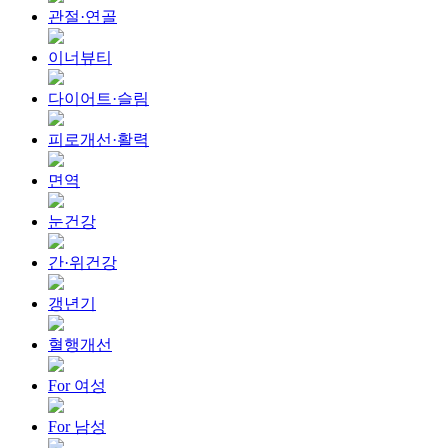
관절·연골
이너뷰티
다이어트·슬림
피로개선·활력
면역
눈건강
간·위건강
갱년기
혈행개선
For 여성
For 남성