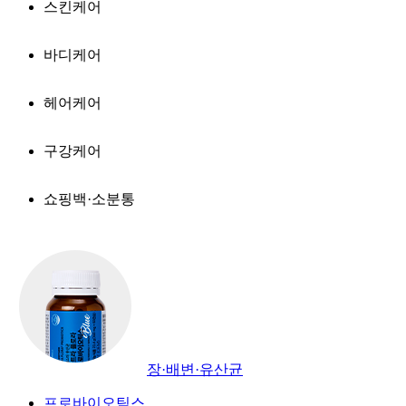
스킨케어
바디케어
헤어케어
구강케어
쇼핑백·소분통
장·배변·유산균
프로바이오틱스