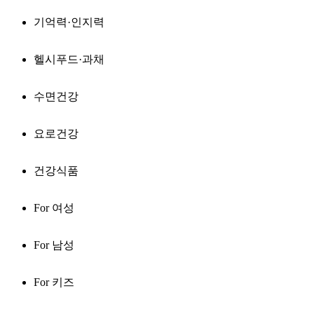
기억력·인지력
헬시푸드·과채
수면건강
요로건강
건강식품
For 여성
For 남성
For 키즈