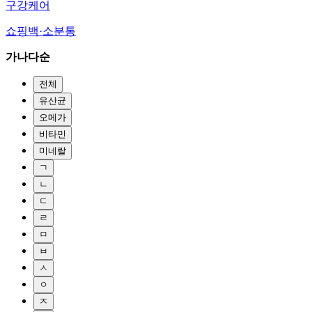
구강케어
쇼핑백·소분통
가나다순
전체
유산균
오메가
비타민
미네랄
ㄱ
ㄴ
ㄷ
ㄹ
ㅁ
ㅂ
ㅅ
ㅇ
ㅈ