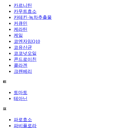
카르니틴
카무트효소
카테킨·녹차추출물
커큐민
케라틴
케일
코엔자임Q10
코유산균
코코넛오일
콘드로이친
콜라겐
크랜베리
ㅌ
토마토
테아닌
ㅍ
파로효소
파비플로라