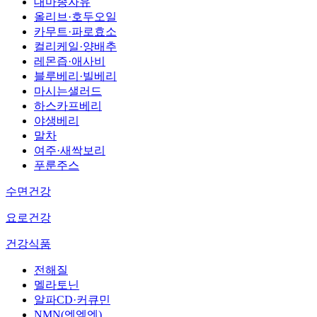
대마종자유
올리브·호두오일
카무트·파로효소
컬리케일·양배추
레몬즙·애사비
블루베리·빌베리
마시는샐러드
하스카프베리
야생베리
말차
여주·새싹보리
푸룬주스
수면건강
요로건강
건강식품
전해질
멜라토닌
알파CD·커큐민
NMN(엔엠엔)