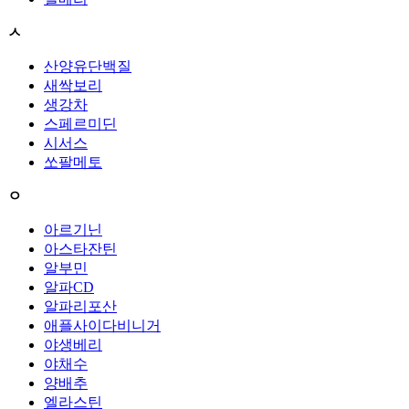
ㅅ
산양유단백질
새싹보리
생강차
스페르미딘
시서스
쏘팔메토
ㅇ
아르기닌
아스타잔틴
알부민
알파CD
알파리포산
애플사이다비니거
야생베리
야채수
양배추
엘라스틴