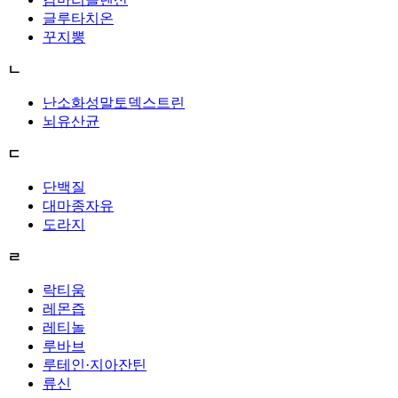
글루타치온
꾸지뽕
ㄴ
난소화성말토덱스트린
뇌유산균
ㄷ
단백질
대마종자유
도라지
ㄹ
락티움
레몬즙
레티놀
루바브
루테인·지아잔틴
류신