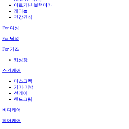
아르기닌·블랙마카
레티놀
건강간식
For 여성
For 남성
For 키즈
키성장
스킨케어
마스크팩
기미·미백
선케어
핸드크림
바디케어
헤어케어