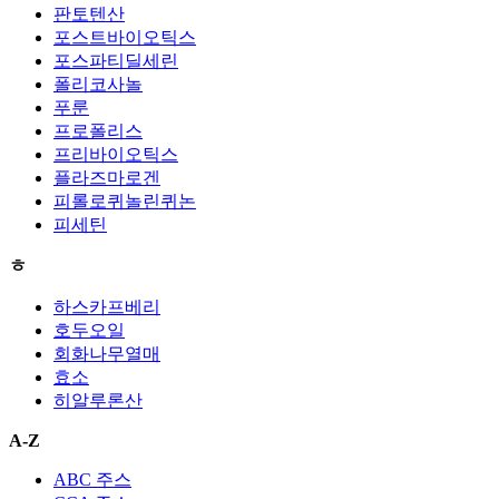
판토텐산
포스트바이오틱스
포스파티딜세린
폴리코사놀
푸룬
프로폴리스
프리바이오틱스
플라즈마로겐
피롤로퀴놀린퀴논
피세틴
ㅎ
하스카프베리
호두오일
회화나무열매
효소
히알루론산
A-Z
ABC 주스