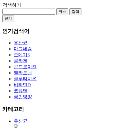
검색하기
취소
검색
닫기
인기검색어
유산균
마그네슘
오메가3
콜라겐
콘드로이친
멜라토닌
글루타치온
비타민D
코큐텐
국민영양
카테고리
유산균