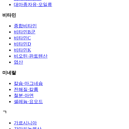
대마종자유·오일류
비타민
종합비타민
비타민B군
비타민C
비타민D
비타민K
비오틴·판토텐산
엽산
미네랄
칼슘·마그네슘
전해질·칼륨
철분·아연
셀레늄·요오드
ㄱ
가르시니아
감마리놀렌산