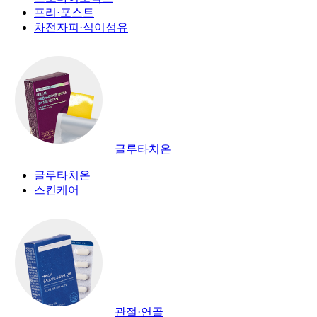
프리·포스트
차전자피·식이섬유
글루타치온
글루타치온
스킨케어
관절·연골