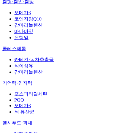
혈행·혈압·혈당
오메가3
코엔자임Q10
감마리놀렌산
바나바잎
은행잎
콜레스테롤
카테킨·녹차추출물
식이섬유
감마리놀렌산
기억력·인지력
포스파티딜세린
PQQ
오메가3
뇌 유산균
헬시푸드·과채