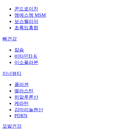
콘드로이친
엠에스엠 MSM
보스웰리아
초록입홍합
뼈건강
칼슘
비타민D·K
이소플라본
이너뷰티
콜라겐
엘라스틴
히알루론산
케라틴
감마리놀렌산
PDRN
모발건강