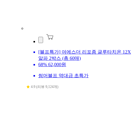
[블프특가] 여에스더 리포좀 글루타치온 12X
알파 2박스 (총 60매)
68%
62,000원
썸머블프 역대급 초특가
4.9 (리뷰 9,124개)