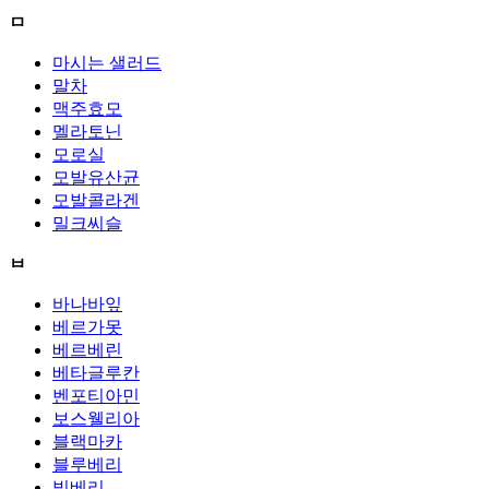
ㅁ
마시는 샐러드
말차
맥주효모
멜라토닌
모로실
모발유산균
모발콜라겐
밀크씨슬
ㅂ
바나바잎
베르가못
베르베린
베타글루칸
벤포티아민
보스웰리아
블랙마카
블루베리
빌베리