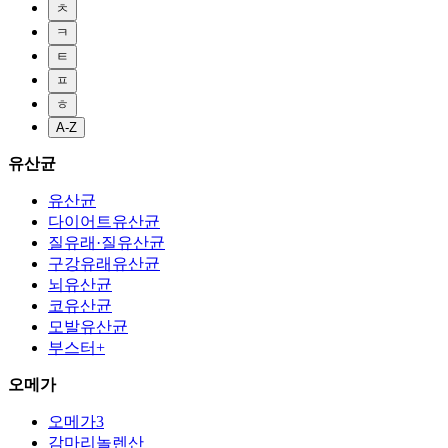
ㅊ
ㅋ
ㅌ
ㅍ
ㅎ
A-Z
유산균
유산균
다이어트유산균
질유래·질유산균
구강유래유산균
뇌유산균
코유산균
모발유산균
부스터+
오메가
오메가3
감마리놀렌산