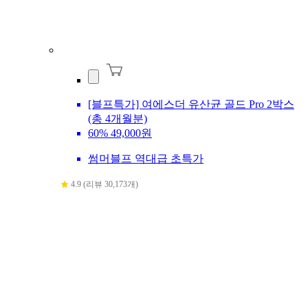
[블프특가] 여에스더 유산균 골드 Pro 2박스
(총 4개월분)
60%
49,000원
썸머블프 역대급 초특가
4.9 (리뷰 30,173개)