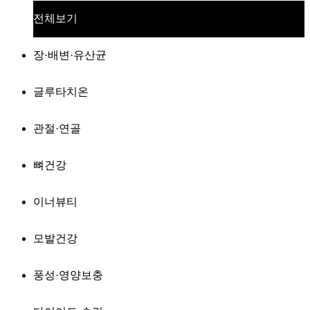
전체보기
장·배변·유산균
글루타치온
관절·연골
뼈건강
이너뷰티
모발건강
풍성·영양보충