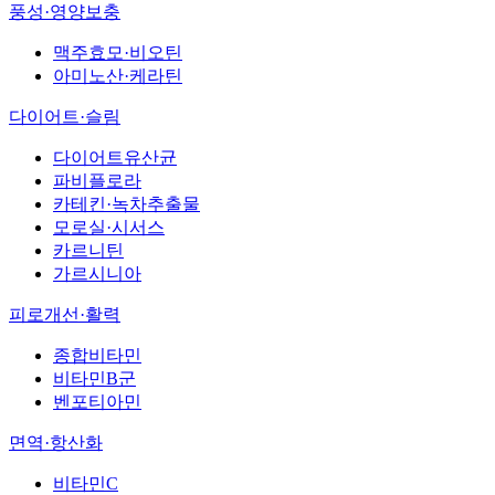
풍성·영양보충
맥주효모·비오틴
아미노산·케라틴
다이어트·슬림
다이어트유산균
파비플로라
카테킨·녹차추출물
모로실·시서스
카르니틴
가르시니아
피로개선·활력
종합비타민
비타민B군
벤포티아민
면역·항산화
비타민C