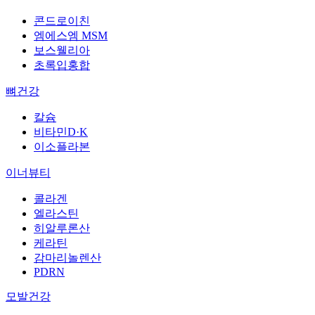
콘드로이친
엠에스엠 MSM
보스웰리아
초록입홍합
뼈건강
칼슘
비타민D·K
이소플라본
이너뷰티
콜라겐
엘라스틴
히알루론산
케라틴
감마리놀렌산
PDRN
모발건강