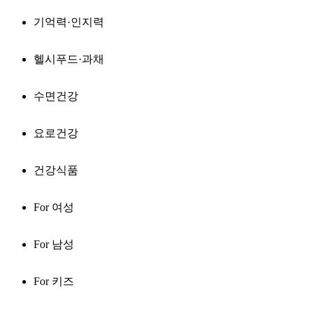
기억력·인지력
헬시푸드·과채
수면건강
요로건강
건강식품
For 여성
For 남성
For 키즈