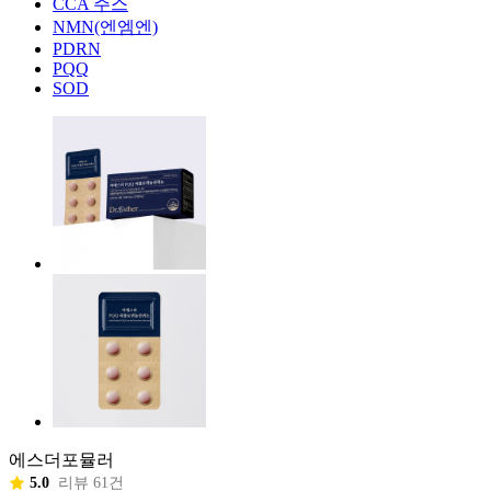
CCA 주스
NMN(엔엠엔)
PDRN
PQQ
SOD
에스더포뮬러
5.0
리뷰 61건