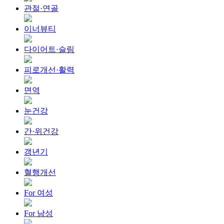
관절·연골
이너뷰티
다이어트·슬림
피로개선·활력
면역
눈건강
간·위건강
갱년기
혈행개선
For 여성
For 남성