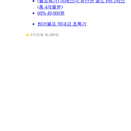
[블프특가] 여에스더 유산균 골드 Pro 2박스
(총 4개월분)
60%
49,000원
썸머블프 역대급 초특가
4.9 (리뷰 30,186개)