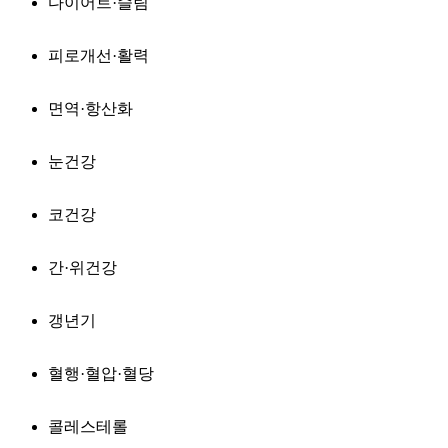
다이어트·슬림
피로개선·활력
면역·항산화
눈건강
코건강
간·위건강
갱년기
혈행·혈압·혈당
콜레스테롤