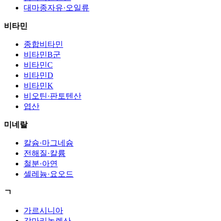
대마종자유·오일류
비타민
종합비타민
비타민B군
비타민C
비타민D
비타민K
비오틴·판토텐산
엽산
미네랄
칼슘·마그네슘
전해질·칼륨
철분·아연
셀레늄·요오드
ㄱ
가르시니아
감마리놀렌산