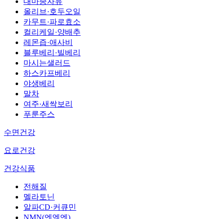
대마종자유
올리브·호두오일
카무트·파로효소
컬리케일·양배추
레몬즙·애사비
블루베리·빌베리
마시는샐러드
하스카프베리
야생베리
말차
여주·새싹보리
푸룬주스
수면건강
요로건강
건강식품
전해질
멜라토닌
알파CD·커큐민
NMN(엔엠엔)