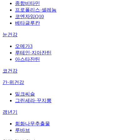
종합비타민
프로폴리스·셀레늄
코엔자임Q10
베타글루칸
눈건강
오메가3
루테인·지아잔틴
아스타잔틴
코건강
간·위건강
밀크씨슬
그린세라·꾸지뽕
갱년기
회화나무추출물
루바브