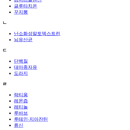
글루타치온
꾸지뽕
ㄴ
난소화성말토덱스트린
뇌유산균
ㄷ
단백질
대마종자유
도라지
ㄹ
락티움
레몬즙
레티놀
루바브
루테인·지아잔틴
류신