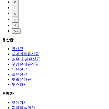
ㅊ
ㅋ
ㅌ
ㅍ
ㅎ
A-Z
유산균
유산균
다이어트유산균
질유래·질유산균
구강유래유산균
뇌유산균
코유산균
모발유산균
부스터+
오메가
오메가3
감마리놀렌산