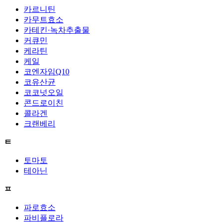
카르니틴
카무트효소
카테킨·녹차추출물
커큐민
케라틴
케일
코엔자임Q10
코유산균
코코넛오일
콘드로이친
콜라겐
크랜베리
ㅌ
토마토
테아닌
ㅍ
파로효소
파비플로라