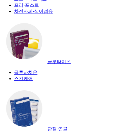
프리·포스트
차전자피·식이섬유
글루타치온
글루타치온
스킨케어
관절·연골