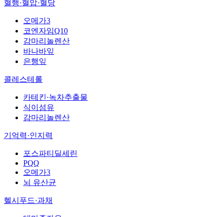
혈행·혈압·혈당
오메가3
코엔자임Q10
감마리놀렌산
바나바잎
은행잎
콜레스테롤
카테킨·녹차추출물
식이섬유
감마리놀렌산
기억력·인지력
포스파티딜세린
PQQ
오메가3
뇌 유산균
헬시푸드·과채