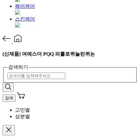
헤어케어
스킨케어
[신제품] 여에스더 PQQ 피롤로퀴놀린퀴논
검색하기
검색
고민별
성분별