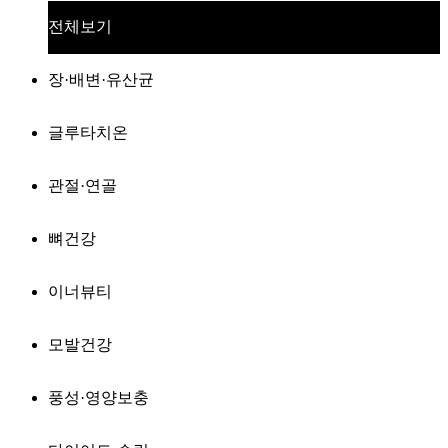
전체보기
장·배변·유산균
글루타치온
관절·연골
뼈건강
이너뷰티
모발건강
풍성·영양보충