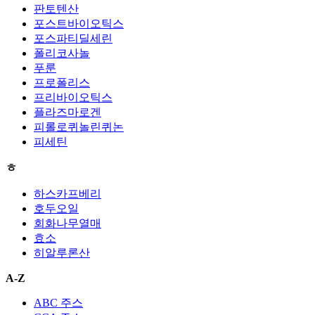
판토텐산
포스트바이오틱스
포스파티딜세린
폴리코사놀
푸룬
프로폴리스
프리바이오틱스
플라즈마로겐
피롤로퀴놀린퀴논
피세틴
ㅎ
하스카프베리
호두오일
회화나무열매
효소
히알루론산
A-Z
ABC 주스