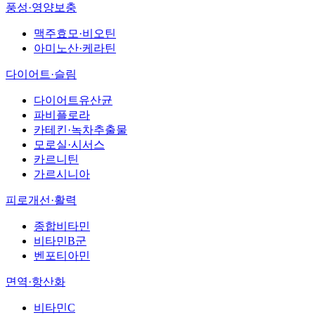
풍성·영양보충
맥주효모·비오틴
아미노산·케라틴
다이어트·슬림
다이어트유산균
파비플로라
카테킨·녹차추출물
모로실·시서스
카르니틴
가르시니아
피로개선·활력
종합비타민
비타민B군
벤포티아민
면역·항산화
비타민C