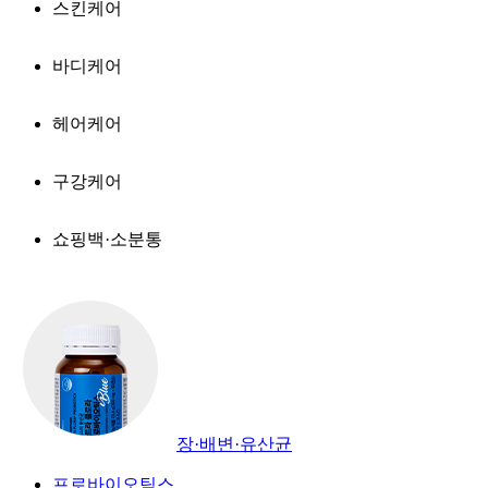
스킨케어
바디케어
헤어케어
구강케어
쇼핑백·소분통
장·배변·유산균
프로바이오틱스