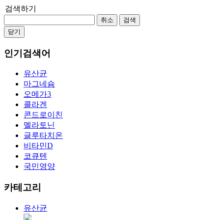
검색하기
취소
검색
닫기
인기검색어
유산균
마그네슘
오메가3
콜라겐
콘드로이친
멜라토닌
글루타치온
비타민D
코큐텐
국민영양
카테고리
유산균