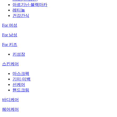
아르기닌·블랙마카
레티놀
건강간식
For 여성
For 남성
For 키즈
키성장
스킨케어
마스크팩
기미·미백
선케어
핸드크림
바디케어
헤어케어