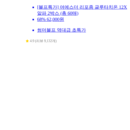
[블프특가] 여에스더 리포좀 글루타치온 12X
알파 2박스 (총 60매)
68%
62,000원
썸머블프 역대급 초특가
4.9 (리뷰 9,132개)