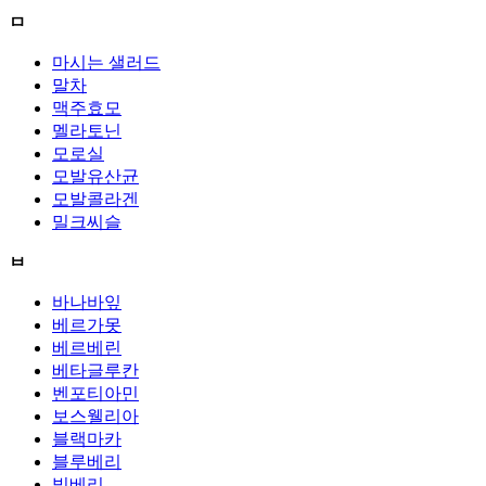
ㅁ
마시는 샐러드
말차
맥주효모
멜라토닌
모로실
모발유산균
모발콜라겐
밀크씨슬
ㅂ
바나바잎
베르가못
베르베린
베타글루칸
벤포티아민
보스웰리아
블랙마카
블루베리
빌베리