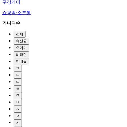
구강케어
쇼핑백·소분통
가나다순
전체
유산균
오메가
비타민
미네랄
ㄱ
ㄴ
ㄷ
ㄹ
ㅁ
ㅂ
ㅅ
ㅇ
ㅈ