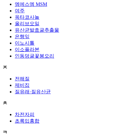
엠에스엠 MSM
여주
옥타코사놀
올리브오일
유산균발효굴추출물
은행잎
이노시톨
이소플라본
인동덩굴꽃봉오리
ㅈ
전해질
제비집
질유래·질유산균
ㅊ
차전자피
초록입홍합
ㅋ