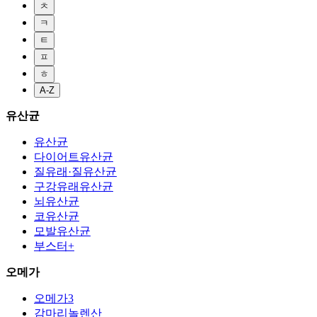
ㅊ
ㅋ
ㅌ
ㅍ
ㅎ
A-Z
유산균
유산균
다이어트유산균
질유래·질유산균
구강유래유산균
뇌유산균
코유산균
모발유산균
부스터+
오메가
오메가3
감마리놀렌산