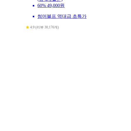
60%
49,000원
썸머블프 역대급 초특가
4.9 (리뷰 30,176개)