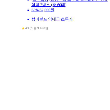
알파 2박스 (총 60매)
68%
62,000원
썸머블프 역대급 초특가
4.9 (리뷰 9,126개)