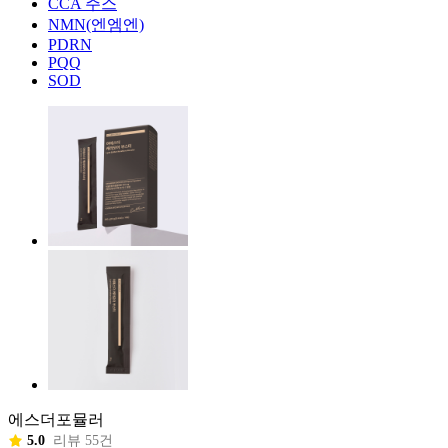
CCA 주스
NMN(엔엠엔)
PDRN
PQQ
SOD
에스더포뮬러
5.0
리뷰 55건