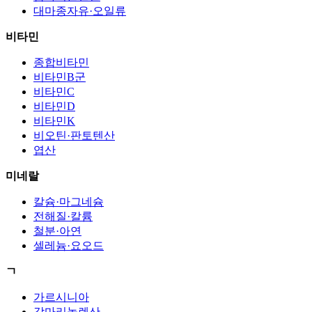
대마종자유·오일류
비타민
종합비타민
비타민B군
비타민C
비타민D
비타민K
비오틴·판토텐산
엽산
미네랄
칼슘·마그네슘
전해질·칼륨
철분·아연
셀레늄·요오드
ㄱ
가르시니아
감마리놀렌산