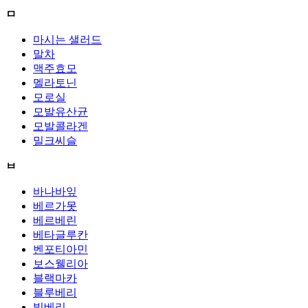
ㅁ
마시는 샐러드
말차
맥주효모
멜라토닌
모로실
모발유산균
모발콜라겐
밀크씨슬
ㅂ
바나바잎
베르가못
베르베린
베타글루칸
벤포티아민
보스웰리아
블랙마카
블루베리
빌베리