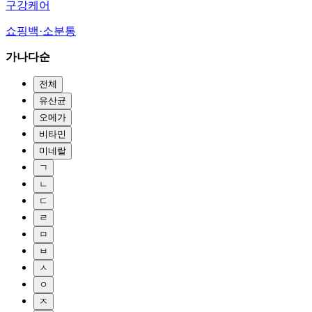
구강케어
쇼핑백·소분통
가나다순
전체
유산균
오메가
비타민
미네랄
ㄱ
ㄴ
ㄷ
ㄹ
ㅁ
ㅂ
ㅅ
ㅇ
ㅈ