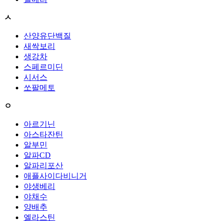
ㅅ
산양유단백질
새싹보리
생강차
스페르미딘
시서스
쏘팔메토
ㅇ
아르기닌
아스타잔틴
알부민
알파CD
알파리포산
애플사이다비니거
야생베리
야채수
양배추
엘라스틴