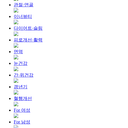
관절·연골
이너뷰티
다이어트·슬림
피로개선·활력
면역
눈건강
간·위건강
갱년기
혈행개선
For 여성
For 남성