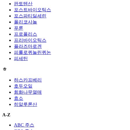
판토텐산
포스트바이오틱스
포스파티딜세린
폴리코사놀
푸룬
프로폴리스
프리바이오틱스
플라즈마로겐
피롤로퀴놀린퀴논
피세틴
ㅎ
하스카프베리
호두오일
회화나무열매
효소
히알루론산
A-Z
ABC 주스