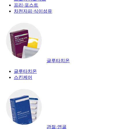
프리·포스트
차전자피·식이섬유
글루타치온
글루타치온
스킨케어
관절·연골