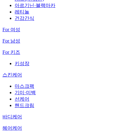
아르기닌·블랙마카
레티놀
건강간식
For 여성
For 남성
For 키즈
키성장
스킨케어
마스크팩
기미·미백
선케어
핸드크림
바디케어
헤어케어