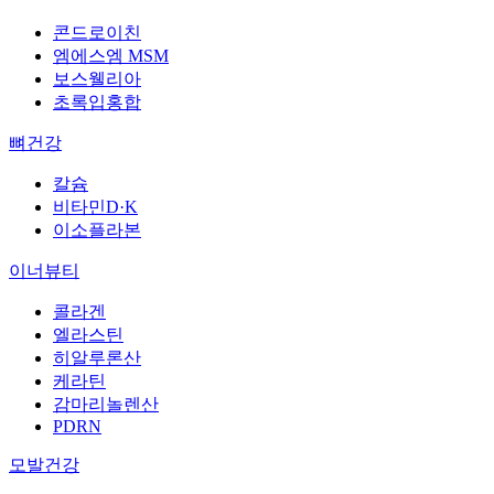
콘드로이친
엠에스엠 MSM
보스웰리아
초록입홍합
뼈건강
칼슘
비타민D·K
이소플라본
이너뷰티
콜라겐
엘라스틴
히알루론산
케라틴
감마리놀렌산
PDRN
모발건강