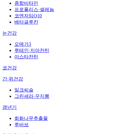
종합비타민
프로폴리스·셀레늄
코엔자임Q10
베타글루칸
눈건강
오메가3
루테인·지아잔틴
아스타잔틴
코건강
간·위건강
밀크씨슬
그린세라·꾸지뽕
갱년기
회화나무추출물
루바브