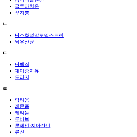
글루타치온
꾸지뽕
ㄴ
난소화성말토덱스트린
뇌유산균
ㄷ
단백질
대마종자유
도라지
ㄹ
락티움
레몬즙
레티놀
루바브
루테인·지아잔틴
류신