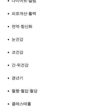
다이어트·슬림
피로개선·활력
면역·항산화
눈건강
코건강
간·위건강
갱년기
혈행·혈압·혈당
콜레스테롤