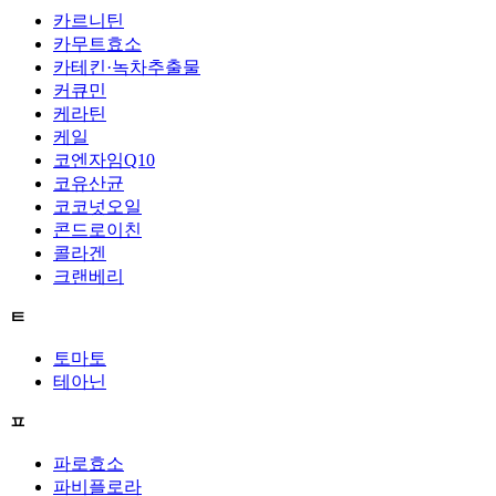
카르니틴
카무트효소
카테킨·녹차추출물
커큐민
케라틴
케일
코엔자임Q10
코유산균
코코넛오일
콘드로이친
콜라겐
크랜베리
ㅌ
토마토
테아닌
ㅍ
파로효소
파비플로라