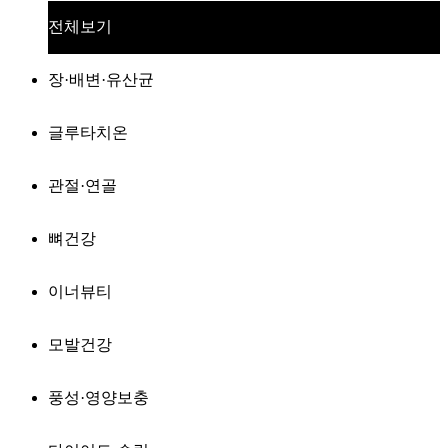
전체보기
장·배변·유산균
글루타치온
관절·연골
뼈건강
이너뷰티
모발건강
풍성·영양보충