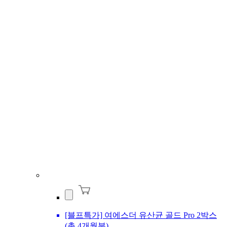
[블프특가] 여에스더 유산균 골드 Pro 2박스
(총 4개월분)