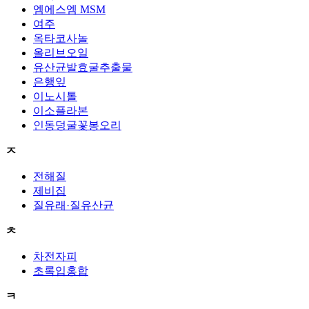
엠에스엠 MSM
여주
옥타코사놀
올리브오일
유산균발효굴추출물
은행잎
이노시톨
이소플라본
인동덩굴꽃봉오리
ㅈ
전해질
제비집
질유래·질유산균
ㅊ
차전자피
초록입홍합
ㅋ