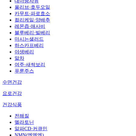
대마종자유
올리브·호두오일
카무트·파로효소
컬리케일·양배추
레몬즙·애사비
블루베리·빌베리
마시는샐러드
하스카프베리
야생베리
말차
여주·새싹보리
푸룬주스
수면건강
요로건강
건강식품
전해질
멜라토닌
알파CD·커큐민
NMN(엔엠엔)