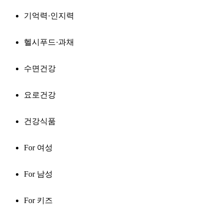
기억력·인지력
헬시푸드·과채
수면건강
요로건강
건강식품
For 여성
For 남성
For 키즈