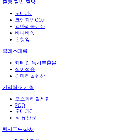
혈행·혈압·혈당
오메가3
코엔자임Q10
감마리놀렌산
바나바잎
은행잎
콜레스테롤
카테킨·녹차추출물
식이섬유
감마리놀렌산
기억력·인지력
포스파티딜세린
PQQ
오메가3
뇌 유산균
헬시푸드·과채