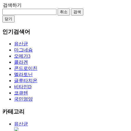
검색하기
취소
검색
닫기
인기검색어
유산균
마그네슘
오메가3
콜라겐
콘드로이친
멜라토닌
글루타치온
비타민D
코큐텐
국민영양
카테고리
유산균