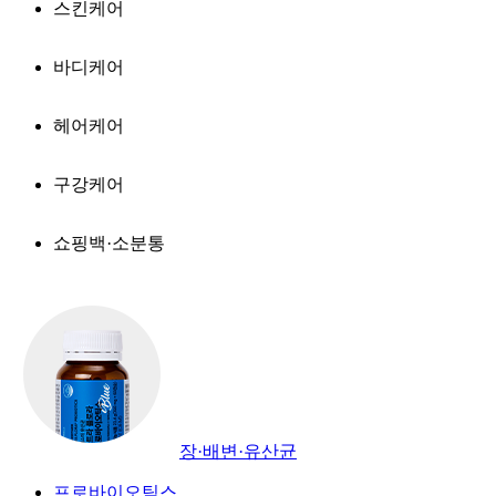
스킨케어
바디케어
헤어케어
구강케어
쇼핑백·소분통
장·배변·유산균
프로바이오틱스