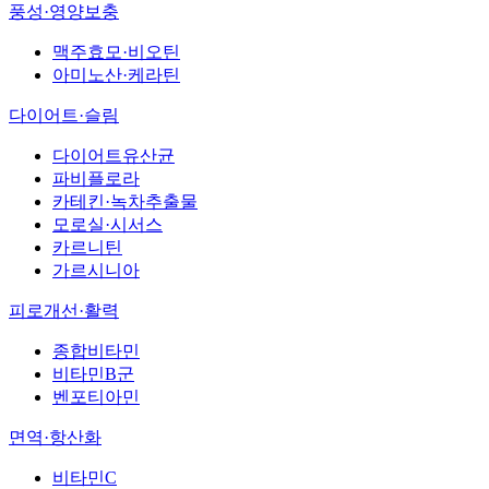
풍성·영양보충
맥주효모·비오틴
아미노산·케라틴
다이어트·슬림
다이어트유산균
파비플로라
카테킨·녹차추출물
모로실·시서스
카르니틴
가르시니아
피로개선·활력
종합비타민
비타민B군
벤포티아민
면역·항산화
비타민C