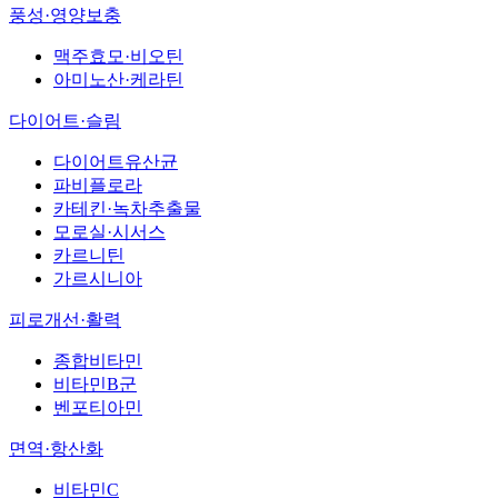
풍성·영양보충
맥주효모·비오틴
아미노산·케라틴
다이어트·슬림
다이어트유산균
파비플로라
카테킨·녹차추출물
모로실·시서스
카르니틴
가르시니아
피로개선·활력
종합비타민
비타민B군
벤포티아민
면역·항산화
비타민C