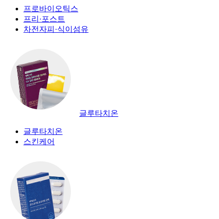
프로바이오틱스
프리·포스트
차전자피·식이섬유
글루타치온
글루타치온
스킨케어