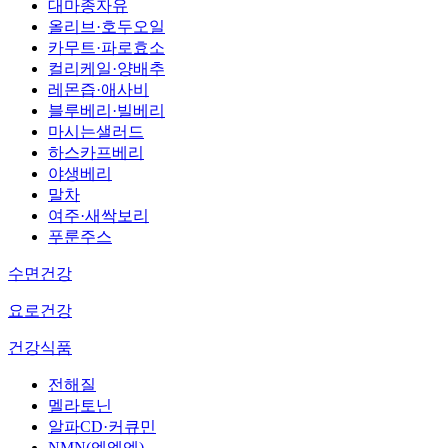
대마종자유
올리브·호두오일
카무트·파로효소
컬리케일·양배추
레몬즙·애사비
블루베리·빌베리
마시는샐러드
하스카프베리
야생베리
말차
여주·새싹보리
푸룬주스
수면건강
요로건강
건강식품
전해질
멜라토닌
알파CD·커큐민
NMN(엔엠엔)