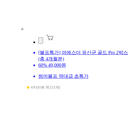
[블프특가] 여에스더 유산균 골드 Pro 2박스
(총 4개월분)
60%
49,000원
썸머블프 역대급 초특가
4.9 (리뷰 30,111개)