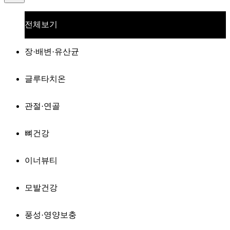
전체보기
장·배변·유산균
글루타치온
관절·연골
뼈건강
이너뷰티
모발건강
풍성·영양보충