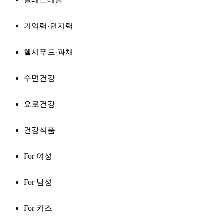
기억력·인지력
헬시푸드·과채
수면건강
요로건강
건강식품
For 여성
For 남성
For 키즈