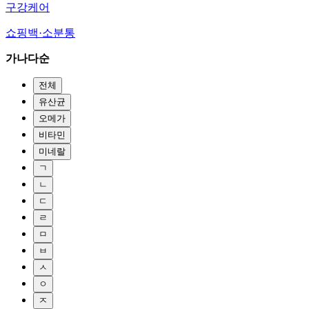
구강케어
쇼핑백·소분통
가나다순
전체
유산균
오메가
비타민
미네랄
ㄱ
ㄴ
ㄷ
ㄹ
ㅁ
ㅂ
ㅅ
ㅇ
ㅈ