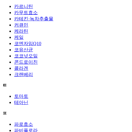
카르니틴
카무트효소
카테킨·녹차추출물
커큐민
케라틴
케일
코엔자임Q10
코유산균
코코넛오일
콘드로이친
콜라겐
크랜베리
ㅌ
토마토
테아닌
ㅍ
파로효소
파비플로라