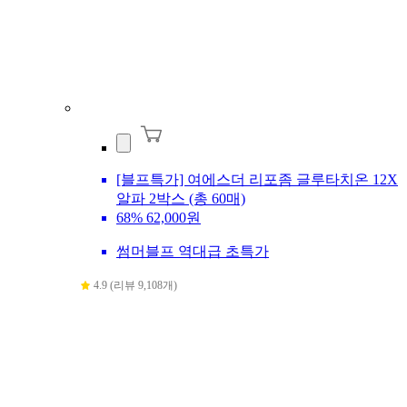
[블프특가] 여에스더 리포좀 글루타치온 12X
알파 2박스 (총 60매)
68%
62,000원
썸머블프 역대급 초특가
4.9 (리뷰 9,108개)