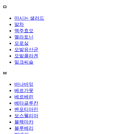
ㅁ
마시는 샐러드
말차
맥주효모
멜라토닌
모로실
모발유산균
모발콜라겐
밀크씨슬
ㅂ
바나바잎
베르가못
베르베린
베타글루칸
벤포티아민
보스웰리아
블랙마카
블루베리