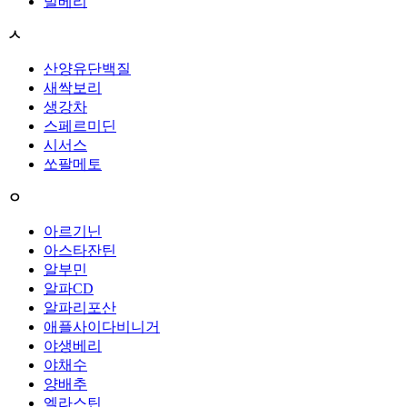
빌베리
ㅅ
산양유단백질
새싹보리
생강차
스페르미딘
시서스
쏘팔메토
ㅇ
아르기닌
아스타잔틴
알부민
알파CD
알파리포산
애플사이다비니거
야생베리
야채수
양배추
엘라스틴