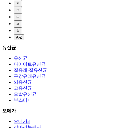
ㅊ
ㅋ
ㅌ
ㅍ
ㅎ
A-Z
유산균
유산균
다이어트유산균
질유래·질유산균
구강유래유산균
뇌유산균
코유산균
모발유산균
부스터+
오메가
오메가3
감마리놀렌산