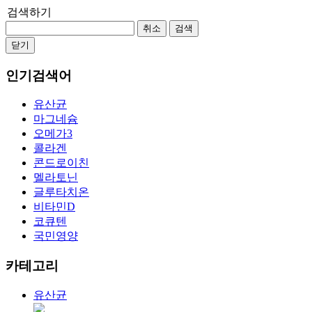
검색하기
취소
검색
닫기
인기검색어
유산균
마그네슘
오메가3
콜라겐
콘드로이친
멜라토닌
글루타치온
비타민D
코큐텐
국민영양
카테고리
유산균