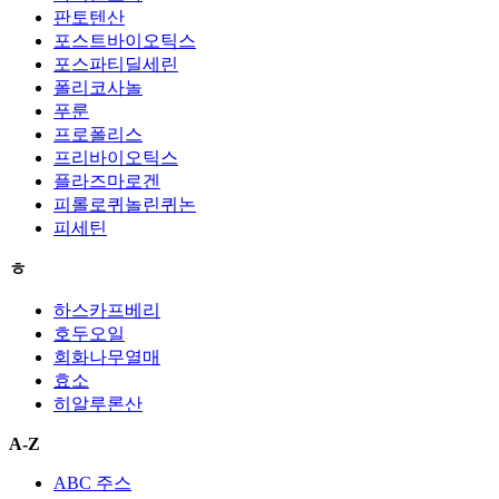
판토텐산
포스트바이오틱스
포스파티딜세린
폴리코사놀
푸룬
프로폴리스
프리바이오틱스
플라즈마로겐
피롤로퀴놀린퀴논
피세틴
ㅎ
하스카프베리
호두오일
회화나무열매
효소
히알루론산
A-Z
ABC 주스