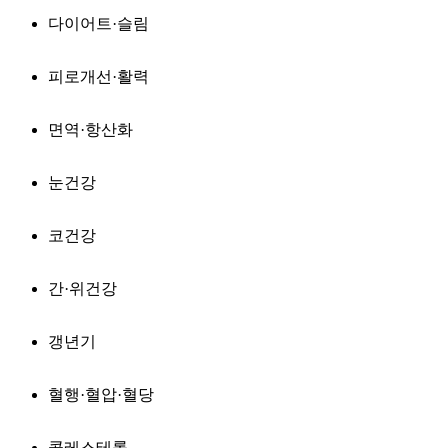
다이어트·슬림
피로개선·활력
면역·항산화
눈건강
코건강
간·위건강
갱년기
혈행·혈압·혈당
콜레스테롤