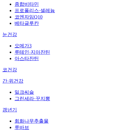
종합비타민
프로폴리스·셀레늄
코엔자임Q10
베타글루칸
눈건강
오메가3
루테인·지아잔틴
아스타잔틴
코건강
간·위건강
밀크씨슬
그린세라·꾸지뽕
갱년기
회화나무추출물
루바브