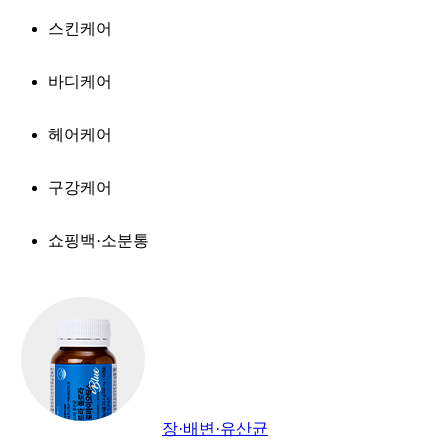
스킨케어
바디케어
헤어케어
구강케어
쇼핑백·소분통
장·배변·유산균