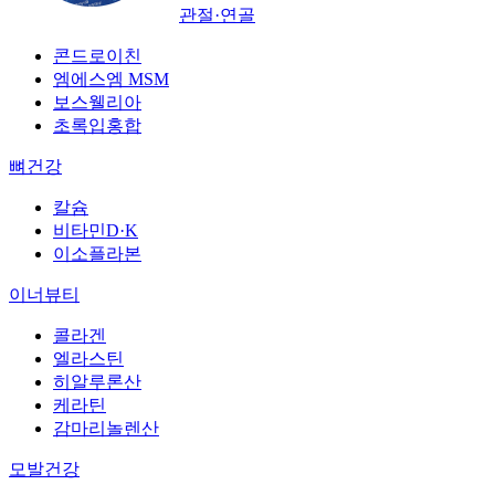
관절·연골
콘드로이친
엠에스엠 MSM
보스웰리아
초록입홍합
뼈건강
칼슘
비타민D·K
이소플라본
이너뷰티
콜라겐
엘라스틴
히알루론산
케라틴
감마리놀렌산
모발건강