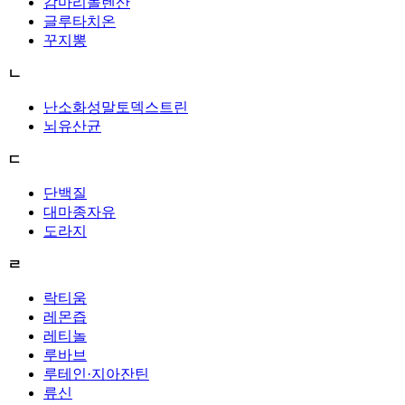
감마리놀렌산
글루타치온
꾸지뽕
ㄴ
난소화성말토덱스트린
뇌유산균
ㄷ
단백질
대마종자유
도라지
ㄹ
락티움
레몬즙
레티놀
루바브
루테인·지아잔틴
류신