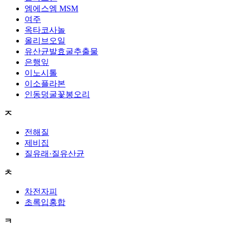
엠에스엠 MSM
여주
옥타코사놀
올리브오일
유산균발효굴추출물
은행잎
이노시톨
이소플라본
인동덩굴꽃봉오리
ㅈ
전해질
제비집
질유래·질유산균
ㅊ
차전자피
초록입홍합
ㅋ