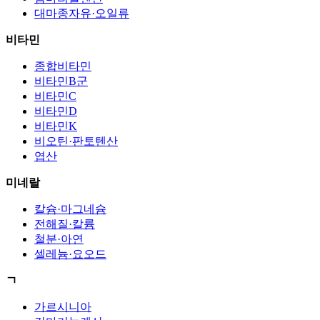
대마종자유·오일류
비타민
종합비타민
비타민B군
비타민C
비타민D
비타민K
비오틴·판토텐산
엽산
미네랄
칼슘·마그네슘
전해질·칼륨
철분·아연
셀레늄·요오드
ㄱ
가르시니아