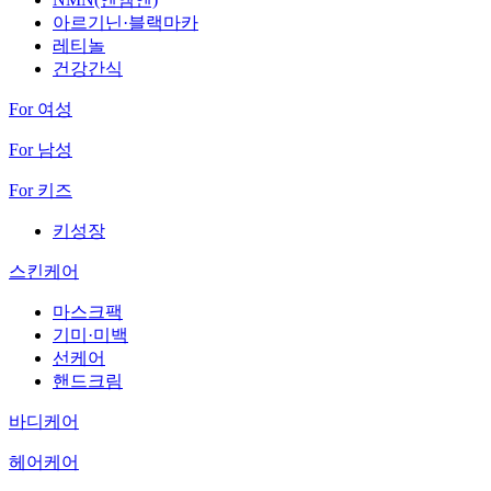
아르기닌·블랙마카
레티놀
건강간식
For 여성
For 남성
For 키즈
키성장
스킨케어
마스크팩
기미·미백
선케어
핸드크림
바디케어
헤어케어