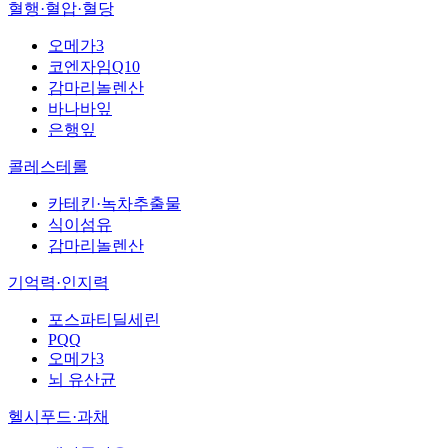
혈행·혈압·혈당
오메가3
코엔자임Q10
감마리놀렌산
바나바잎
은행잎
콜레스테롤
카테킨·녹차추출물
식이섬유
감마리놀렌산
기억력·인지력
포스파티딜세린
PQQ
오메가3
뇌 유산균
헬시푸드·과채