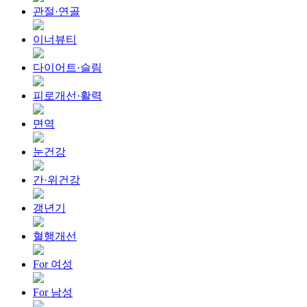
관절·연골
이너뷰티
다이어트·슬림
피로개선·활력
면역
눈건강
간·위건강
갱년기
혈행개선
For 여성
For 남성