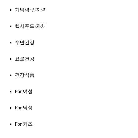
기억력·인지력
헬시푸드·과채
수면건강
요로건강
건강식품
For 여성
For 남성
For 키즈