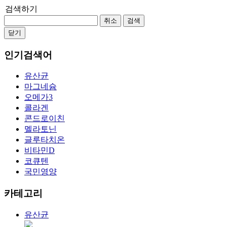
검색하기
취소
검색
닫기
인기검색어
유산균
마그네슘
오메가3
콜라겐
콘드로이친
멜라토닌
글루타치온
비타민D
코큐텐
국민영양
카테고리
유산균