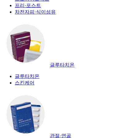
프리·포스트
차전자피·식이섬유
글루타치온
글루타치온
스킨케어
관절·연골