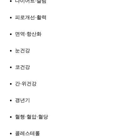
다이어트·슬림
피로개선·활력
면역·항산화
눈건강
코건강
간·위건강
갱년기
혈행·혈압·혈당
콜레스테롤