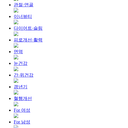
관절·연골
이너뷰티
다이어트·슬림
피로개선·활력
면역
눈건강
간·위건강
갱년기
혈행개선
For 여성
For 남성