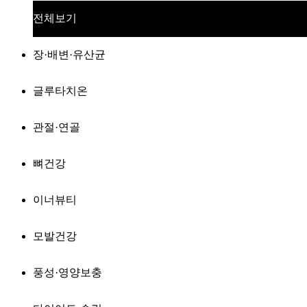
전체보기
장·배변·유산균
글루타치온
관절·연골
뼈건강
이너뷰티
모발건강
풍성·영양보충