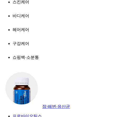
스킨케어
바디케어
헤어케어
구강케어
쇼핑백·소분통
장·배변·유산균
프로바이오틱스