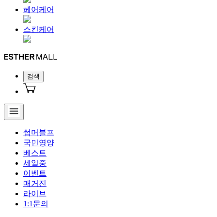
헤어케어
스킨케어
검색
썸머블프
국민영양
베스트
세일중
이벤트
매거진
라이브
1:1문의