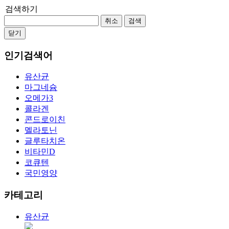
검색하기
취소
검색
닫기
인기검색어
유산균
마그네슘
오메가3
콜라겐
콘드로이친
멜라토닌
글루타치온
비타민D
코큐텐
국민영양
카테고리
유산균