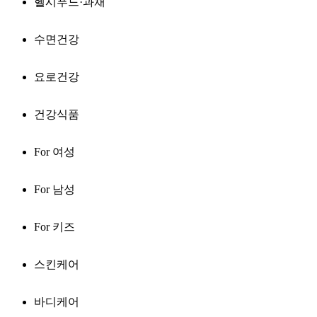
헬시푸드·과채
수면건강
요로건강
건강식품
For 여성
For 남성
For 키즈
스킨케어
바디케어