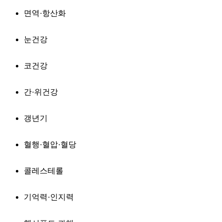
면역·항산화
눈건강
코건강
간·위건강
갱년기
혈행·혈압·혈당
콜레스테롤
기억력·인지력