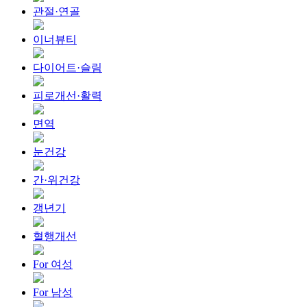
관절·연골
이너뷰티
다이어트·슬림
피로개선·활력
면역
눈건강
간·위건강
갱년기
혈행개선
For 여성
For 남성