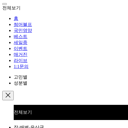
전체보기
홈
썸머블프
국민영양
베스트
세일중
이벤트
매거진
라이브
1:1문의
고민별
성분별
전체보기
장·배변·유산균