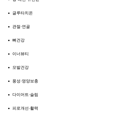
글루타치온
관절·연골
뼈건강
이너뷰티
모발건강
풍성·영양보충
다이어트·슬림
피로개선·활력