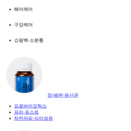
헤어케어
구강케어
쇼핑백·소분통
장·배변·유산균
프로바이오틱스
프리·포스트
차전자피·식이섬유