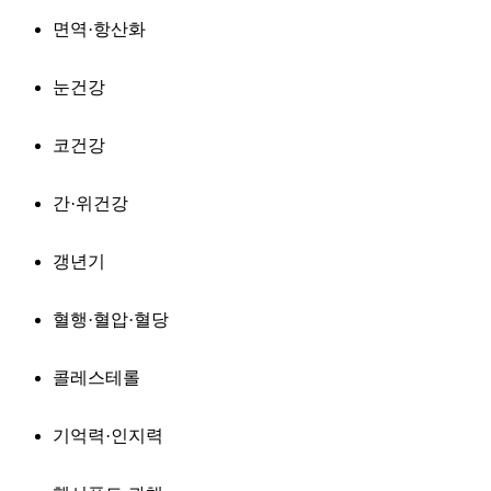
면역·항산화
눈건강
코건강
간·위건강
갱년기
혈행·혈압·혈당
콜레스테롤
기억력·인지력