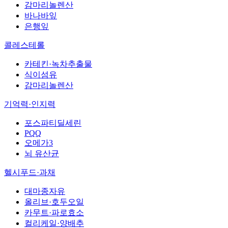
감마리놀렌산
바나바잎
은행잎
콜레스테롤
카테킨·녹차추출물
식이섬유
감마리놀렌산
기억력·인지력
포스파티딜세린
PQQ
오메가3
뇌 유산균
헬시푸드·과채
대마종자유
올리브·호두오일
카무트·파로효소
컬리케일·양배추