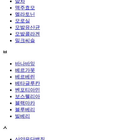
말차
맥주효모
멜라토닌
모로실
모발유산균
모발콜라겐
밀크씨슬
ㅂ
바나바잎
베르가못
베르베린
베타글루칸
벤포티아민
보스웰리아
블랙마카
블루베리
빌베리
ㅅ
산양유단백질