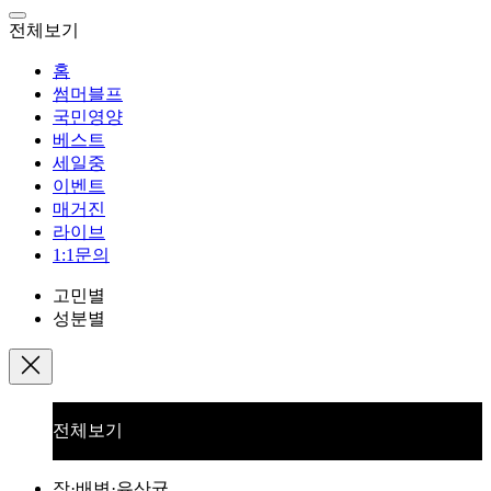
전체보기
홈
썸머블프
국민영양
베스트
세일중
이벤트
매거진
라이브
1:1문의
고민별
성분별
전체보기
장·배변·유산균