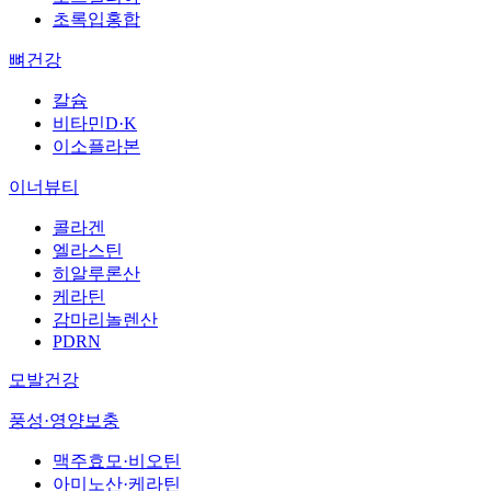
초록입홍합
뼈건강
칼슘
비타민D·K
이소플라본
이너뷰티
콜라겐
엘라스틴
히알루론산
케라틴
감마리놀렌산
PDRN
모발건강
풍성·영양보충
맥주효모·비오틴
아미노산·케라틴