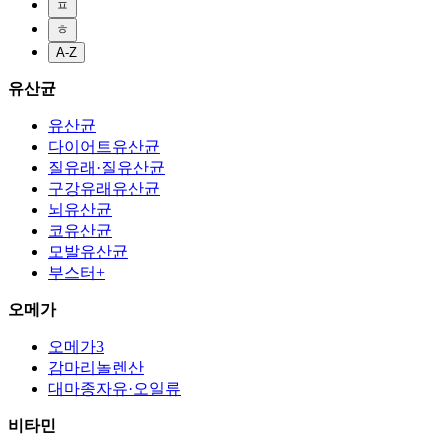
ㅍ
ㅎ
A-Z
유산균
유산균
다이어트유산균
질유래·질유산균
구강유래유산균
뇌유산균
코유산균
모발유산균
부스터+
오메가
오메가3
감마리놀렌산
대마종자유·오일류
비타민