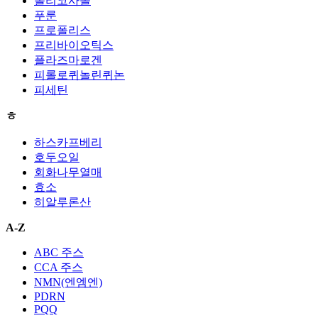
폴리코사놀
푸룬
프로폴리스
프리바이오틱스
플라즈마로겐
피롤로퀴놀린퀴논
피세틴
ㅎ
하스카프베리
호두오일
회화나무열매
효소
히알루론산
A-Z
ABC 주스
CCA 주스
NMN(엔엠엔)
PDRN
PQQ