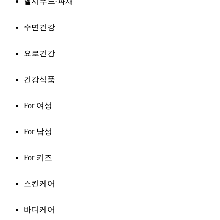
헬시푸드·과채
수면건강
요로건강
건강식품
For 여성
For 남성
For 키즈
스킨케어
바디케어