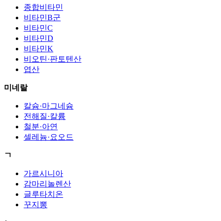
종합비타민
비타민B군
비타민C
비타민D
비타민K
비오틴·판토텐산
엽산
미네랄
칼슘·마그네슘
전해질·칼륨
철분·아연
셀레늄·요오드
ㄱ
가르시니아
감마리놀렌산
글루타치온
꾸지뽕