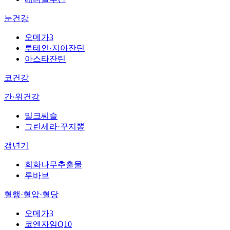
눈건강
오메가3
루테인·지아잔틴
아스타잔틴
코건강
간·위건강
밀크씨슬
그린세라·꾸지뽕
갱년기
회화나무추출물
루바브
혈행·혈압·혈당
오메가3
코엔자임Q10