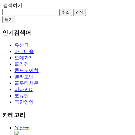
검색하기
취소
검색
닫기
인기검색어
유산균
마그네슘
오메가3
콜라겐
콘드로이친
멜라토닌
글루타치온
비타민D
코큐텐
국민영양
카테고리
유산균