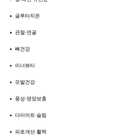
글루타치온
관절·연골
뼈건강
이너뷰티
모발건강
풍성·영양보충
다이어트·슬림
피로개선·활력