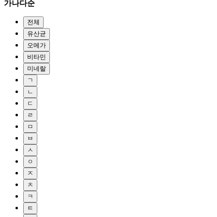
가나다순
전체
유산균
오메가
비타민
미네랄
ㄱ
ㄴ
ㄷ
ㄹ
ㅁ
ㅂ
ㅅ
ㅇ
ㅈ
ㅊ
ㅋ
ㅌ