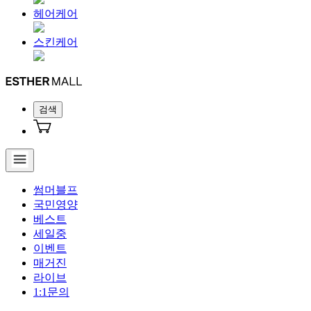
헤어케어
스킨케어
검색
썸머블프
국민영양
베스트
세일중
이벤트
매거진
라이브
1:1문의