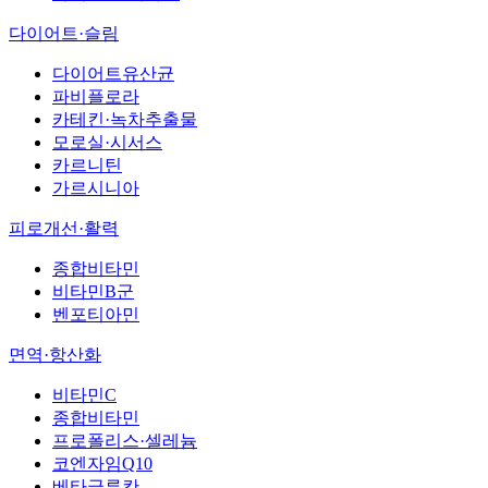
다이어트·슬림
다이어트유산균
파비플로라
카테킨·녹차추출물
모로실·시서스
카르니틴
가르시니아
피로개선·활력
종합비타민
비타민B군
벤포티아민
면역·항산화
비타민C
종합비타민
프로폴리스·셀레늄
코엔자임Q10
베타글루칸