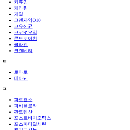
커큐민
케라틴
케일
코엔자임Q10
코유산균
코코넛오일
콘드로이친
콜라겐
크랜베리
ㅌ
토마토
테아닌
ㅍ
파로효소
파비플로라
판토텐산
포스트바이오틱스
포스파티딜세린