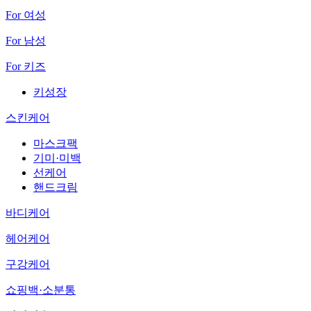
For 여성
For 남성
For 키즈
키성장
스킨케어
마스크팩
기미·미백
선케어
핸드크림
바디케어
헤어케어
구강케어
쇼핑백·소분통