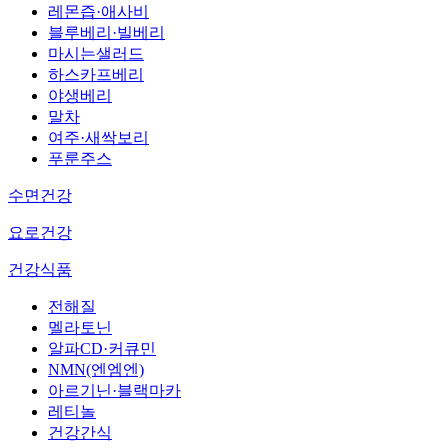
레몬즙·애사비
블루베리·빌베리
마시는샐러드
하스카프베리
야생베리
말차
여주·새싹보리
푸룬주스
수면건강
요로건강
건강식품
전해질
멜라토닌
알파CD·커큐민
NMN(엔엠엔)
아르기닌·블랙마카
레티놀
건강간식