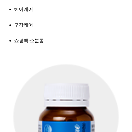
헤어케어
구강케어
쇼핑백·소분통