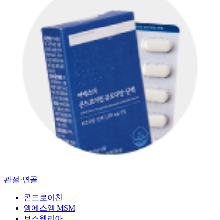
관절·연골
콘드로이친
엠에스엠 MSM
보스웰리아