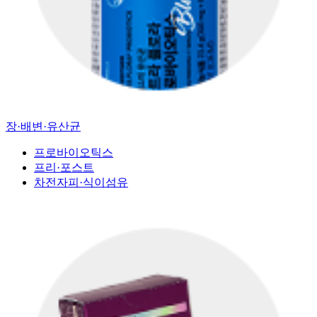
장·배변·유산균
프로바이오틱스
프리·포스트
차전자피·식이섬유