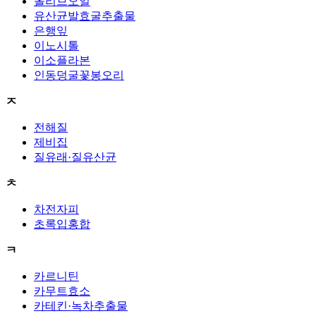
올리브오일
유산균발효굴추출물
은행잎
이노시톨
이소플라본
인동덩굴꽃봉오리
ㅈ
전해질
제비집
질유래·질유산균
ㅊ
차전자피
초록입홍합
ㅋ
카르니틴
카무트효소
카테킨·녹차추출물