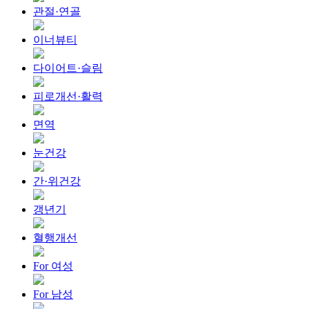
관절·연골
이너뷰티
다이어트·슬림
피로개선·활력
면역
눈건강
간·위건강
갱년기
혈행개선
For 여성
For 남성