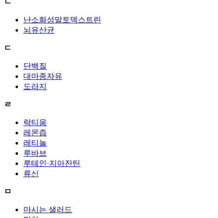
ㄴ
난소화성말토덱스트린
뇌유산균
ㄷ
단백질
대마종자유
도라지
ㄹ
락티움
레몬즙
레티놀
루바브
루테인·지아잔틴
류신
ㅁ
마시는 샐러드