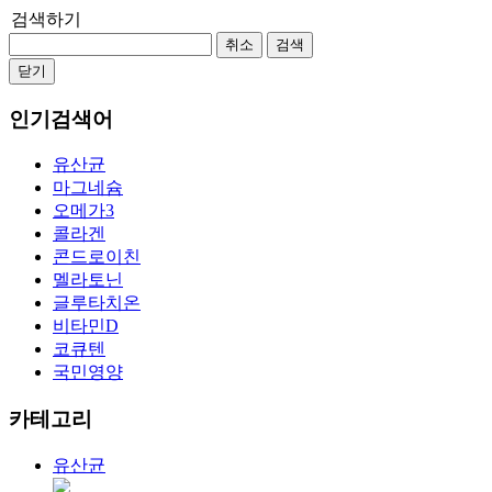
검색하기
취소
검색
닫기
인기검색어
유산균
마그네슘
오메가3
콜라겐
콘드로이친
멜라토닌
글루타치온
비타민D
코큐텐
국민영양
카테고리
유산균