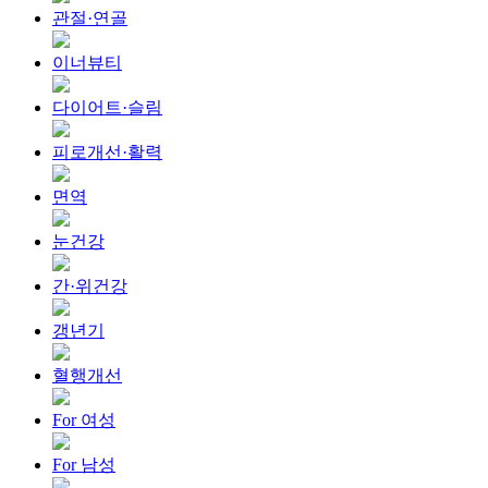
관절·연골
이너뷰티
다이어트·슬림
피로개선·활력
면역
눈건강
간·위건강
갱년기
혈행개선
For 여성
For 남성