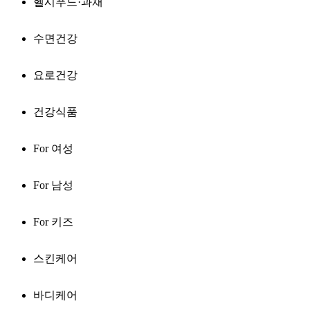
헬시푸드·과채
수면건강
요로건강
건강식품
For 여성
For 남성
For 키즈
스킨케어
바디케어