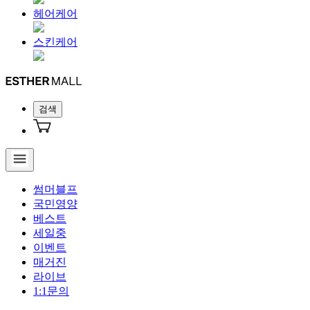
헤어케어
스킨케어
검색
썸머블프
국민영양
베스트
세일중
이벤트
매거진
라이브
1:1문의