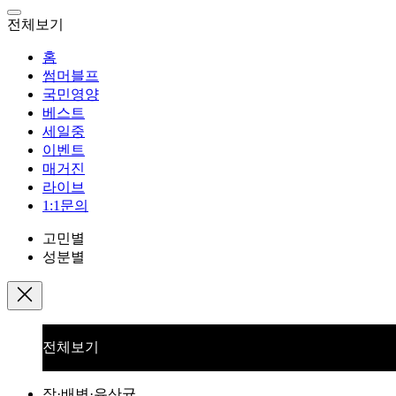
전체보기
홈
썸머블프
국민영양
베스트
세일중
이벤트
매거진
라이브
1:1문의
고민별
성분별
전체보기
장·배변·유산균