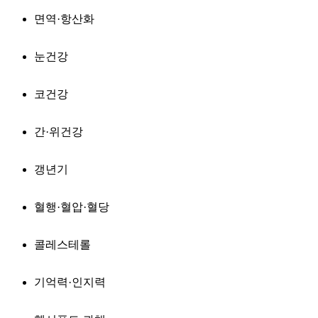
면역·항산화
눈건강
코건강
간·위건강
갱년기
혈행·혈압·혈당
콜레스테롤
기억력·인지력