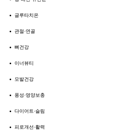
글루타치온
관절·연골
뼈건강
이너뷰티
모발건강
풍성·영양보충
다이어트·슬림
피로개선·활력