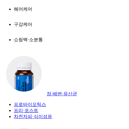
헤어케어
구강케어
쇼핑백·소분통
장·배변·유산균
프로바이오틱스
프리·포스트
차전자피·식이섬유