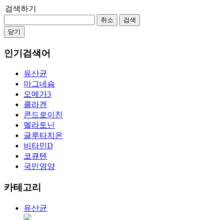
검색하기
취소
검색
닫기
인기검색어
유산균
마그네슘
오메가3
콜라겐
콘드로이친
멜라토닌
글루타치온
비타민D
코큐텐
국민영양
카테고리
유산균