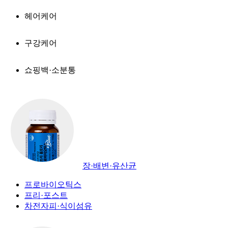
헤어케어
구강케어
쇼핑백·소분통
장·배변·유산균
프로바이오틱스
프리·포스트
차전자피·식이섬유