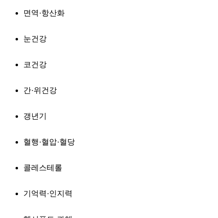
면역·항산화
눈건강
코건강
간·위건강
갱년기
혈행·혈압·혈당
콜레스테롤
기억력·인지력