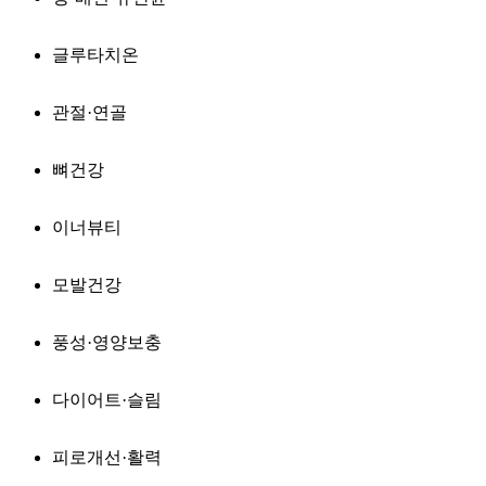
글루타치온
관절·연골
뼈건강
이너뷰티
모발건강
풍성·영양보충
다이어트·슬림
피로개선·활력