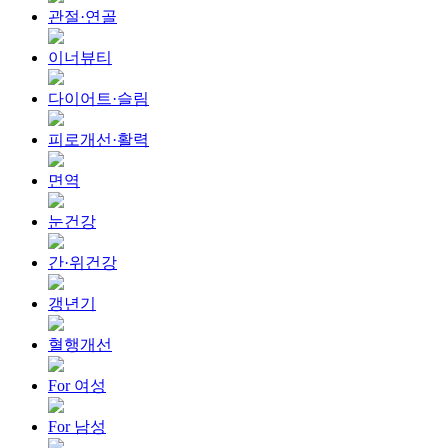
관절·연골
이너뷰티
다이어트·슬림
피로개선·활력
면역
눈건강
간·위건강
갱년기
혈행개선
For 여성
For 남성