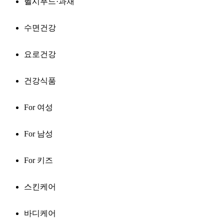
헬시푸드·과채
수면건강
요로건강
건강식품
For 여성
For 남성
For 키즈
스킨케어
바디케어