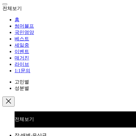
전체보기
홈
썸머블프
국민영양
베스트
세일중
이벤트
매거진
라이브
1:1문의
고민별
성분별
전체보기
장·배변·유산균