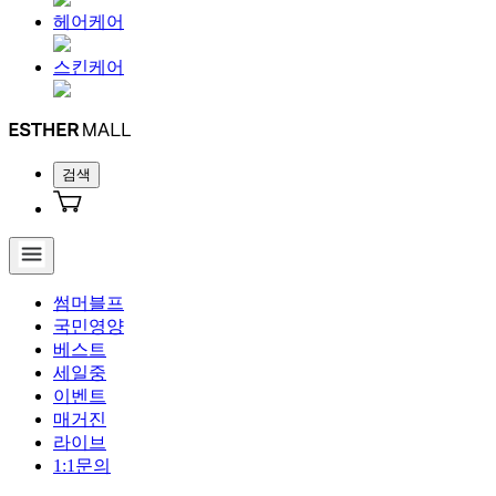
헤어케어
스킨케어
검색
썸머블프
국민영양
베스트
세일중
이벤트
매거진
라이브
1:1문의