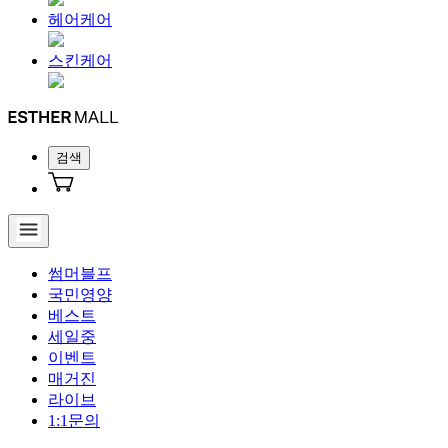
헤어케어
스킨케어
검색
썸머블프
국민영양
베스트
세일중
이벤트
매거진
라이브
1:1문의