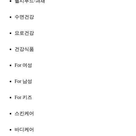
헬시푸드·과채
수면건강
요로건강
건강식품
For 여성
For 남성
For 키즈
스킨케어
바디케어