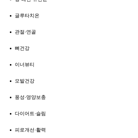
글루타치온
관절·연골
뼈건강
이너뷰티
모발건강
풍성·영양보충
다이어트·슬림
피로개선·활력