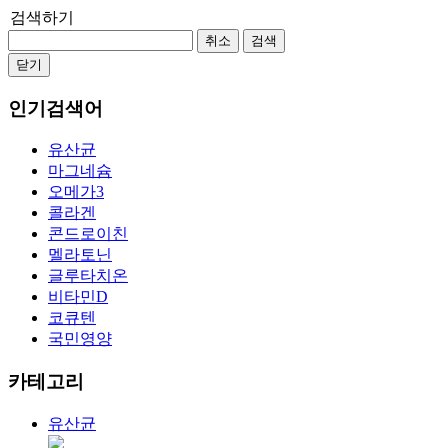
검색하기
취소
검색
닫기
인기검색어
유산균
마그네슘
오메가3
콜라겐
콘드로이친
멜라토닌
글루타치온
비타민D
코큐텐
국민영양
카테고리
유산균