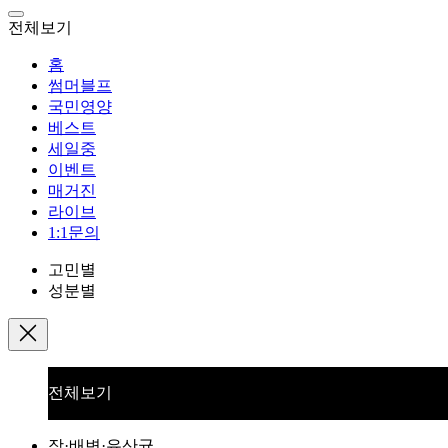
전체보기
홈
썸머블프
국민영양
베스트
세일중
이벤트
매거진
라이브
1:1문의
고민별
성분별
전체보기
장·배변·유산균