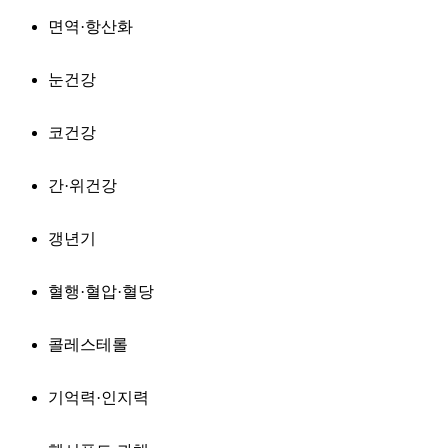
면역·항산화
눈건강
코건강
간·위건강
갱년기
혈행·혈압·혈당
콜레스테롤
기억력·인지력