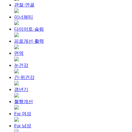
관절·연골
이너뷰티
다이어트·슬림
피로개선·활력
면역
눈건강
간·위건강
갱년기
혈행개선
For 여성
For 남성