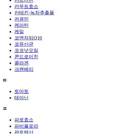
카르니틴
카무트효소
카테킨·녹차추출물
커큐민
케라틴
케일
코엔자임Q10
코유산균
코코넛오일
콘드로이친
콜라겐
크랜베리
ㅌ
토마토
테아닌
ㅍ
파로효소
파비플로라
판토텐산