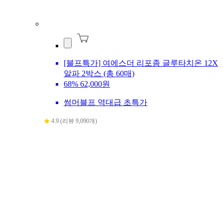
[블프특가] 여에스더 리포좀 글루타치온 12X
알파 2박스 (총 60매)
68%
62,000원
썸머블프 역대급 초특가
4.9 (리뷰 9,090개)