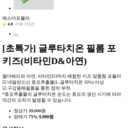
에스더포뮬러
4.8
리뷰 131건
[초특가] 글루타치온 필름 포
키즈(비타민D&아연)
엘더베리와 아연, 비타민D3까지 배합한 키즈 맞춤형 포뮬러
☑ 네덜란드산 효모추출물(L-글루타치온 50%) 이상
☑ 구강용해필름을 통한 점막 부착
*효모추출물의 글루타치온 순도는 효모의 생산 시기에 따라
약간의 오차가 발생할 수 있습니다.
정상가
39,000
원
판매가
75%
9,900원