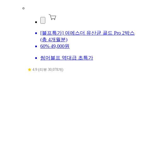
[블프특가] 여에스더 유산균 골드 Pro 2박스
(총 4개월분)
60%
49,000원
썸머블프 역대급 초특가
4.9 (리뷰 30,078개)