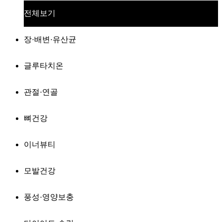
전체보기
장·배변·유산균
글루타치온
관절·연골
뼈건강
이너뷰티
모발건강
풍성·영양보충