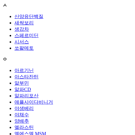
ㅅ
산양유단백질
새싹보리
생강차
스페르미딘
시서스
쏘팔메토
ㅇ
아르기닌
아스타잔틴
알부민
알파CD
알파리포산
애플사이다비니거
야생베리
야채수
양배추
엘라스틴
엠에스엠 MSM