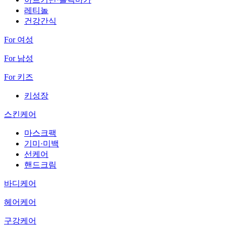
레티놀
건강간식
For 여성
For 남성
For 키즈
키성장
스킨케어
마스크팩
기미·미백
선케어
핸드크림
바디케어
헤어케어
구강케어