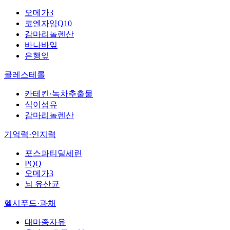
오메가3
코엔자임Q10
감마리놀렌산
바나바잎
은행잎
콜레스테롤
카테킨·녹차추출물
식이섬유
감마리놀렌산
기억력·인지력
포스파티딜세린
PQQ
오메가3
뇌 유산균
헬시푸드·과채
대마종자유