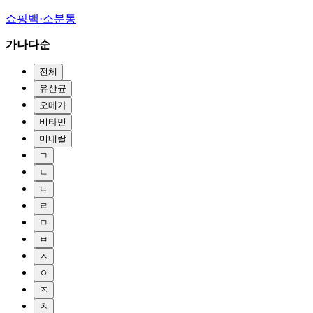
쇼핑백·소분통
가나다순
전체
유산균
오메가
비타민
미네랄
ㄱ
ㄴ
ㄷ
ㄹ
ㅁ
ㅂ
ㅅ
ㅇ
ㅈ
ㅊ