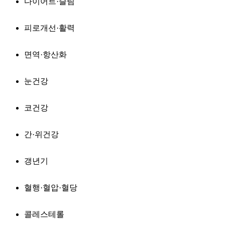
다이어트·슬림
피로개선·활력
면역·항산화
눈건강
코건강
간·위건강
갱년기
혈행·혈압·혈당
콜레스테롤