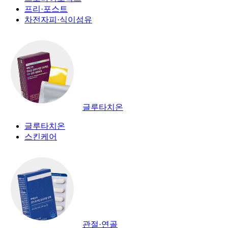
프리·포스트
차전자피·식이섬유
글루타치온
글루타치온
스킨케어
관절·연골