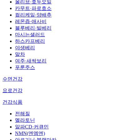
올리브·호두오일
카무트·파로효소
컬리케일·양배추
레몬즙·애사비
블루베리·빌베리
마시는샐러드
하스카프베리
야생베리
말차
여주·새싹보리
푸룬주스
수면건강
요로건강
건강식품
전해질
멜라토닌
알파CD·커큐민
NMN(엔엠엔)
아르기닌·블랙마카