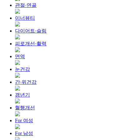
관절·연골
이너뷰티
다이어트·슬림
피로개선·활력
면역
눈건강
간·위건강
갱년기
혈행개선
For 여성
For 남성