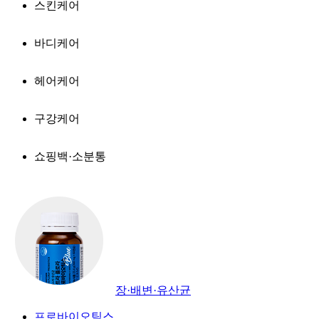
스킨케어
바디케어
헤어케어
구강케어
쇼핑백·소분통
장·배변·유산균
프로바이오틱스