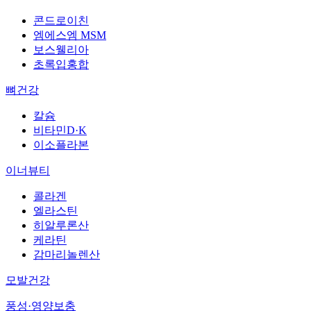
콘드로이친
엠에스엠 MSM
보스웰리아
초록입홍합
뼈건강
칼슘
비타민D·K
이소플라본
이너뷰티
콜라겐
엘라스틴
히알루론산
케라틴
감마리놀렌산
모발건강
풍성·영양보충