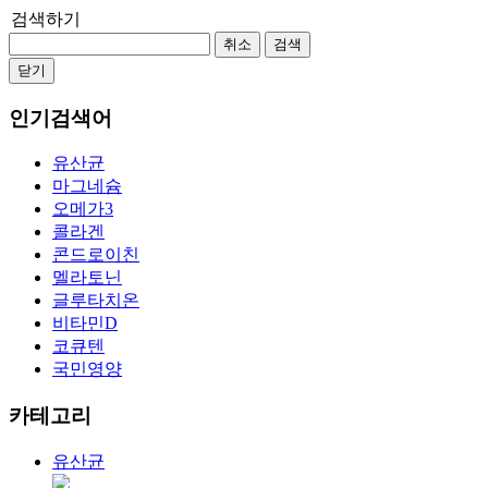
검색하기
취소
검색
닫기
인기검색어
유산균
마그네슘
오메가3
콜라겐
콘드로이친
멜라토닌
글루타치온
비타민D
코큐텐
국민영양
카테고리
유산균