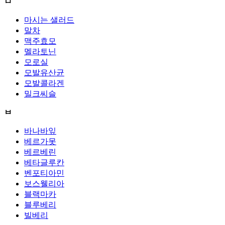
ㅁ
마시는 샐러드
말차
맥주효모
멜라토닌
모로실
모발유산균
모발콜라겐
밀크씨슬
ㅂ
바나바잎
베르가못
베르베린
베타글루칸
벤포티아민
보스웰리아
블랙마카
블루베리
빌베리