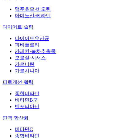
맥주효모·비오틴
아미노산·케라틴
다이어트·슬림
다이어트유산균
파비플로라
카테킨·녹차추출물
모로실·시서스
카르니틴
가르시니아
피로개선·활력
종합비타민
비타민B군
벤포티아민
면역·항산화
비타민C
종합비타민