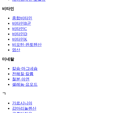
비타민
종합비타민
비타민B군
비타민C
비타민D
비타민K
비오틴·판토텐산
엽산
미네랄
칼슘·마그네슘
전해질·칼륨
철분·아연
셀레늄·요오드
ㄱ
가르시니아
감마리놀렌산