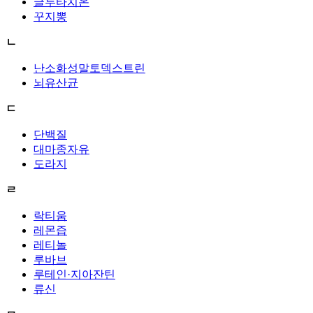
글루타치온
꾸지뽕
ㄴ
난소화성말토덱스트린
뇌유산균
ㄷ
단백질
대마종자유
도라지
ㄹ
락티움
레몬즙
레티놀
루바브
루테인·지아잔틴
류신