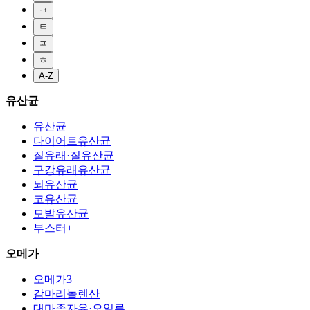
ㅋ
ㅌ
ㅍ
ㅎ
A-Z
유산균
유산균
다이어트유산균
질유래·질유산균
구강유래유산균
뇌유산균
코유산균
모발유산균
부스터+
오메가
오메가3
감마리놀렌산
대마종자유·오일류