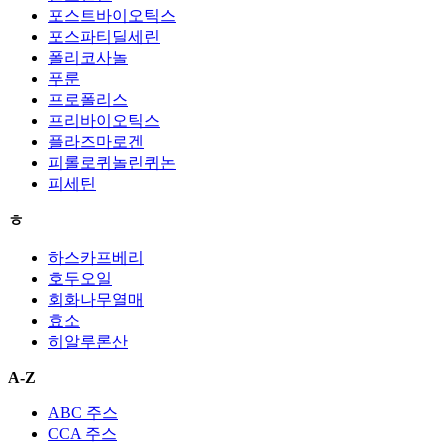
포스트바이오틱스
포스파티딜세린
폴리코사놀
푸룬
프로폴리스
프리바이오틱스
플라즈마로겐
피롤로퀴놀린퀴논
피세틴
ㅎ
하스카프베리
호두오일
회화나무열매
효소
히알루론산
A-Z
ABC 주스
CCA 주스