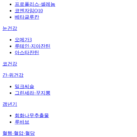
프로폴리스·셀레늄
코엔자임Q10
베타글루칸
눈건강
오메가3
루테인·지아잔틴
아스타잔틴
코건강
간·위건강
밀크씨슬
그린세라·꾸지뽕
갱년기
회화나무추출물
루바브
혈행·혈압·혈당