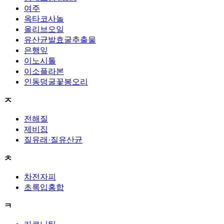
여주
옥타코사놀
올리브오일
유산균발효굴추출물
은행잎
이노시톨
이소플라본
인동덩굴꽃봉오리
ㅈ
전해질
제비집
질유래·질유산균
ㅊ
차전자피
초록입홍합
ㅋ