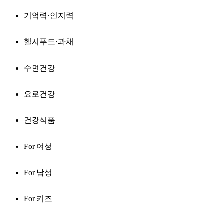
기억력·인지력
헬시푸드·과채
수면건강
요로건강
건강식품
For 여성
For 남성
For 키즈