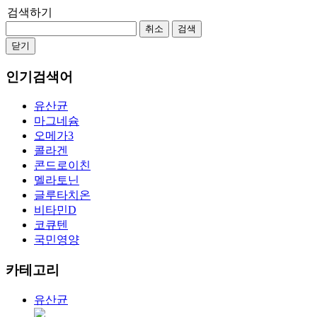
검색하기
취소
검색
닫기
인기검색어
유산균
마그네슘
오메가3
콜라겐
콘드로이친
멜라토닌
글루타치온
비타민D
코큐텐
국민영양
카테고리
유산균