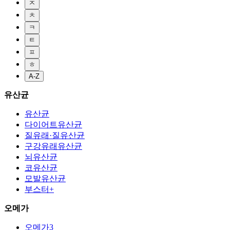
ㅈ
ㅊ
ㅋ
ㅌ
ㅍ
ㅎ
A-Z
유산균
유산균
다이어트유산균
질유래·질유산균
구강유래유산균
뇌유산균
코유산균
모발유산균
부스터+
오메가
오메가3