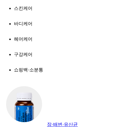
스킨케어
바디케어
헤어케어
구강케어
쇼핑백·소분통
장·배변·유산균