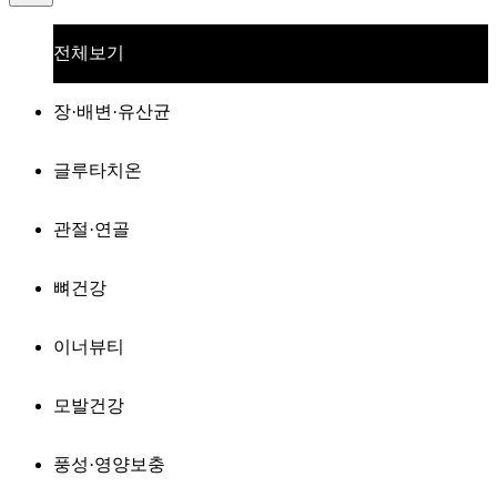
전체보기
장·배변·유산균
글루타치온
관절·연골
뼈건강
이너뷰티
모발건강
풍성·영양보충