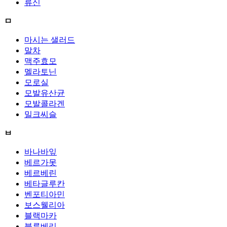
류신
ㅁ
마시는 샐러드
말차
맥주효모
멜라토닌
모로실
모발유산균
모발콜라겐
밀크씨슬
ㅂ
바나바잎
베르가못
베르베린
베타글루칸
벤포티아민
보스웰리아
블랙마카
블루베리