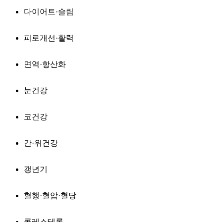
다이어트·슬림
피로개선·활력
면역·항산화
눈건강
코건강
간·위건강
갱년기
혈행·혈압·혈당
콜레스테롤