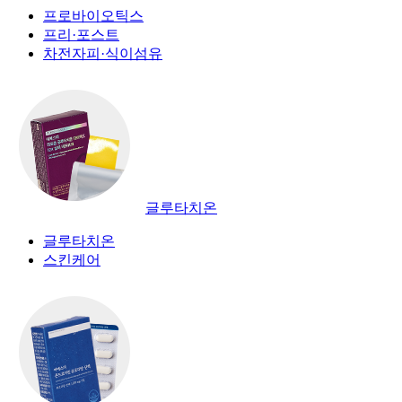
프로바이오틱스
프리·포스트
차전자피·식이섬유
글루타치온
글루타치온
스킨케어