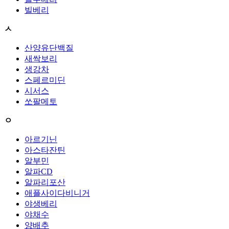
빌베리
ㅅ
산양유단백질
새싹보리
생강차
스페르미딘
시서스
쏘팔메토
ㅇ
아르기닌
아스타잔틴
알부민
알파CD
알파리포산
애플사이다비니거
야생베리
야채수
양배추