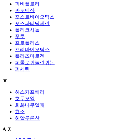
파비플로라
판토텐산
포스트바이오틱스
포스파티딜세린
폴리코사놀
푸룬
프로폴리스
프리바이오틱스
플라즈마로겐
피롤로퀴놀린퀴논
피세틴
ㅎ
하스카프베리
호두오일
회화나무열매
효소
히알루론산
A-Z