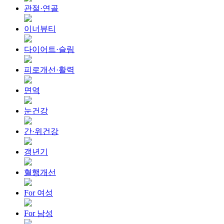
관절·연골
이너뷰티
다이어트·슬림
피로개선·활력
면역
눈건강
간·위건강
갱년기
혈행개선
For 여성
For 남성