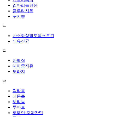
감마리놀렌산
글루타치온
꾸지뽕
ㄴ
난소화성말토덱스트린
뇌유산균
ㄷ
단백질
대마종자유
도라지
ㄹ
락티움
레몬즙
레티놀
루바브
루테인·지아잔틴