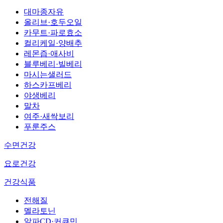
대마종자유
올리브·호두오일
카무트·파로효소
컬리케일·양배추
레몬즙·애사비
블루베리·빌베리
마시는샐러드
하스카프베리
야생베리
말차
여주·새싹보리
푸룬주스
수면건강
요로건강
건강식품
전해질
멜라토닌
알파CD·커큐민