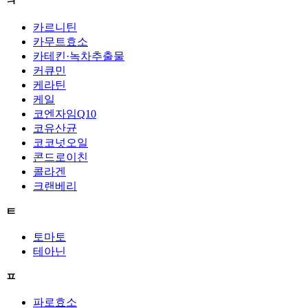
ㅋ
카르니틴
카무트효소
카테킨·녹차추출물
커큐민
케라틴
케일
코엔자임Q10
코유산균
코코넛오일
콘드로이친
콜라겐
크랜베리
ㅌ
토마토
테아닌
ㅍ
파로효소