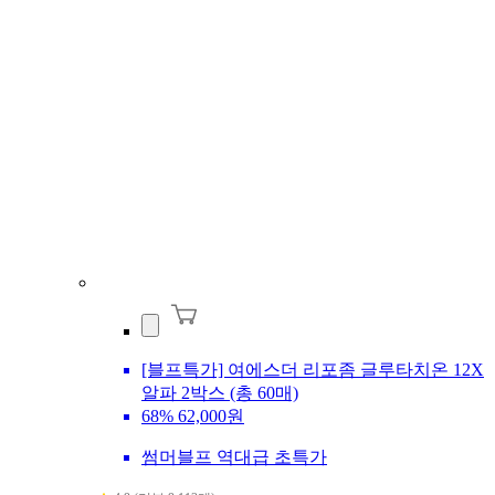
[블프특가] 여에스더 리포좀 글루타치온 12X
알파 2박스 (총 60매)
68%
62,000원
썸머블프 역대급 초특가