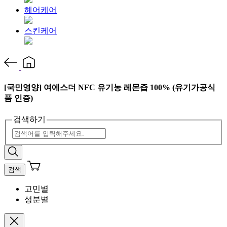
헤어케어
스킨케어
[국민영양] 여에스더 NFC 유기농 레몬즙 100% (유기가공식
품 인증)
검색하기
검색
고민별
성분별