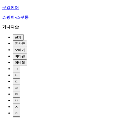
구강케어
쇼핑백·소분통
가나다순
전체
유산균
오메가
비타민
미네랄
ㄱ
ㄴ
ㄷ
ㄹ
ㅁ
ㅂ
ㅅ
ㅇ