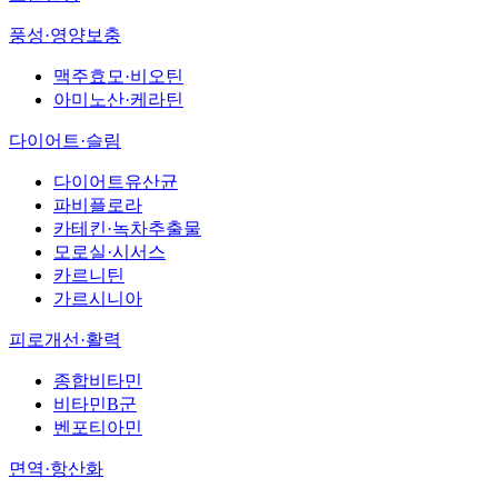
풍성·영양보충
맥주효모·비오틴
아미노산·케라틴
다이어트·슬림
다이어트유산균
파비플로라
카테킨·녹차추출물
모로실·시서스
카르니틴
가르시니아
피로개선·활력
종합비타민
비타민B군
벤포티아민
면역·항산화