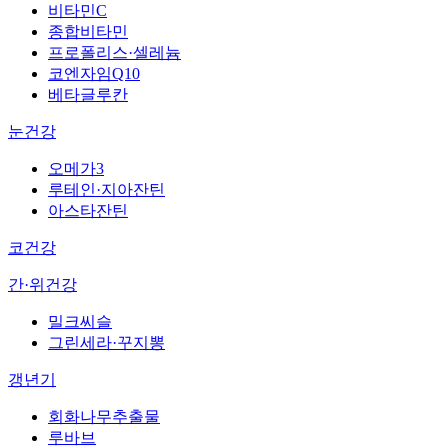
비타민C
종합비타민
프로폴리스·셀레늄
코엔자임Q10
베타글루칸
눈건강
오메가3
루테인·지아잔틴
아스타잔틴
코건강
간·위건강
밀크씨슬
그린세라·꾸지뽕
갱년기
회화나무추출물
루바브