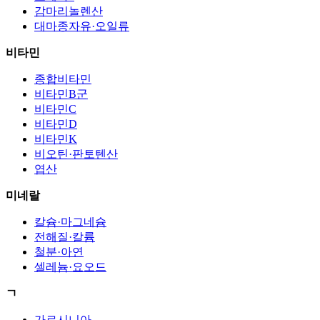
감마리놀렌산
대마종자유·오일류
비타민
종합비타민
비타민B군
비타민C
비타민D
비타민K
비오틴·판토텐산
엽산
미네랄
칼슘·마그네슘
전해질·칼륨
철분·아연
셀레늄·요오드
ㄱ
가르시니아