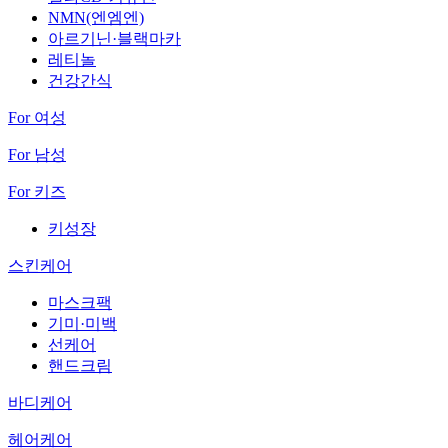
NMN(엔엠엔)
아르기닌·블랙마카
레티놀
건강간식
For 여성
For 남성
For 키즈
키성장
스킨케어
마스크팩
기미·미백
선케어
핸드크림
바디케어
헤어케어