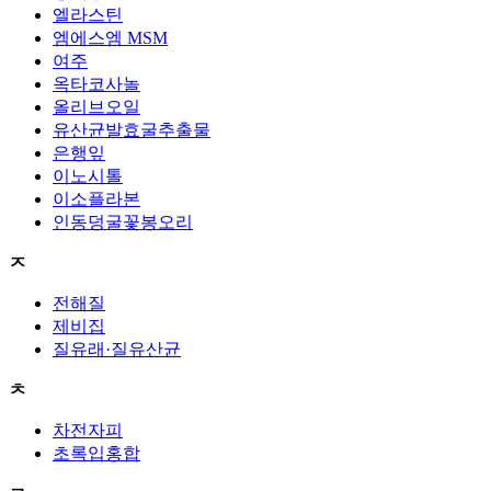
엘라스틴
엠에스엠 MSM
여주
옥타코사놀
올리브오일
유산균발효굴추출물
은행잎
이노시톨
이소플라본
인동덩굴꽃봉오리
ㅈ
전해질
제비집
질유래·질유산균
ㅊ
차전자피
초록입홍합