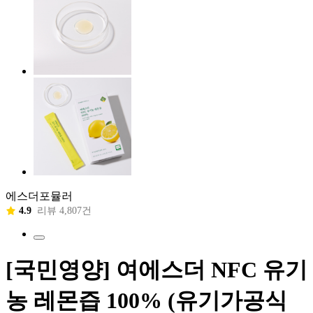
에스더포뮬러
4.9
리뷰 4,807건
[국민영양] 여에스더 NFC 유기
농 레몬즙 100% (유기가공식