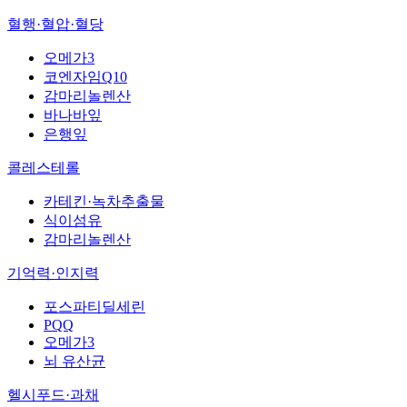
혈행·혈압·혈당
오메가3
코엔자임Q10
감마리놀렌산
바나바잎
은행잎
콜레스테롤
카테킨·녹차추출물
식이섬유
감마리놀렌산
기억력·인지력
포스파티딜세린
PQQ
오메가3
뇌 유산균
헬시푸드·과채