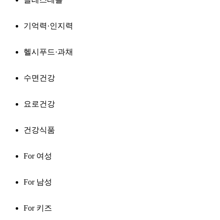
기억력·인지력
헬시푸드·과채
수면건강
요로건강
건강식품
For 여성
For 남성
For 키즈