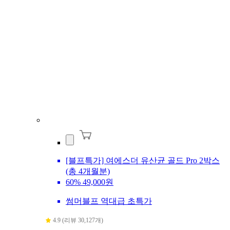
[블프특가] 여에스더 유산균 골드 Pro 2박스
(총 4개월분)
60%
49,000원
썸머블프 역대급 초특가
4.9 (리뷰 30,127개)