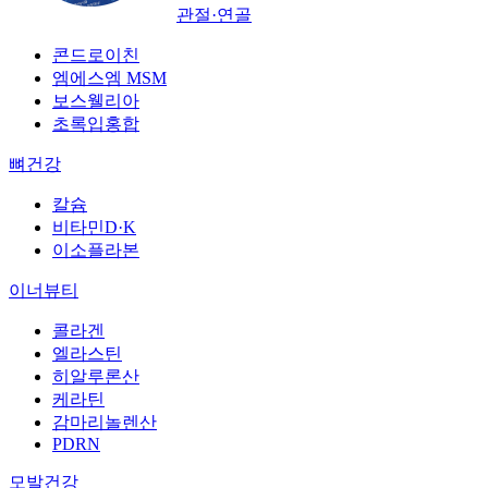
관절·연골
콘드로이친
엠에스엠 MSM
보스웰리아
초록입홍합
뼈건강
칼슘
비타민D·K
이소플라본
이너뷰티
콜라겐
엘라스틴
히알루론산
케라틴
감마리놀렌산
PDRN
모발건강