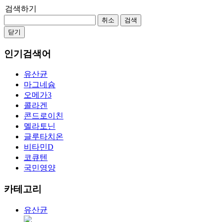
검색하기
취소
검색
닫기
인기검색어
유산균
마그네슘
오메가3
콜라겐
콘드로이친
멜라토닌
글루타치온
비타민D
코큐텐
국민영양
카테고리
유산균