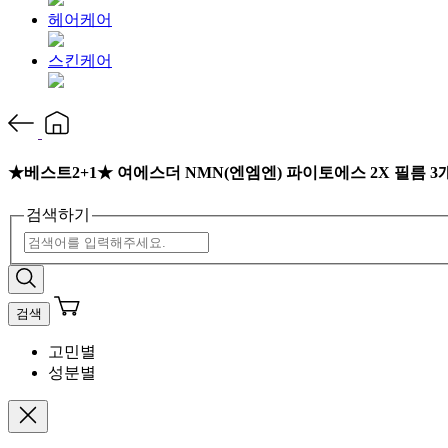
헤어케어
스킨케어
★베스트2+1★ 여에스더 NMN(엔엠엔) 파이토에스 2X 필름 3
검색하기
검색
고민별
성분별