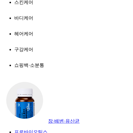
스킨케어
바디케어
헤어케어
구강케어
쇼핑백·소분통
장·배변·유산균
프로바이오틱스