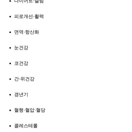
다이어트·슬림
피로개선·활력
면역·항산화
눈건강
코건강
간·위건강
갱년기
혈행·혈압·혈당
콜레스테롤