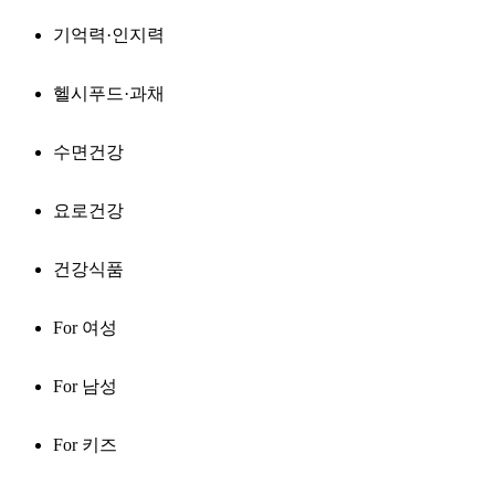
기억력·인지력
헬시푸드·과채
수면건강
요로건강
건강식품
For 여성
For 남성
For 키즈