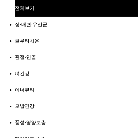
전체보기
장·배변·유산균
글루타치온
관절·연골
뼈건강
이너뷰티
모발건강
풍성·영양보충