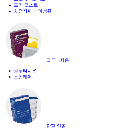
프리·포스트
차전자피·식이섬유
글루타치온
글루타치온
스킨케어
관절·연골