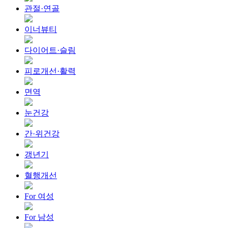
관절·연골
이너뷰티
다이어트·슬림
피로개선·활력
면역
눈건강
간·위건강
갱년기
혈행개선
For 여성
For 남성