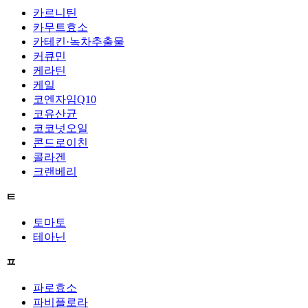
카르니틴
카무트효소
카테킨·녹차추출물
커큐민
케라틴
케일
코엔자임Q10
코유산균
코코넛오일
콘드로이친
콜라겐
크랜베리
ㅌ
토마토
테아닌
ㅍ
파로효소
파비플로라