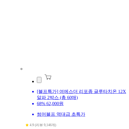
[블프특가] 여에스더 리포좀 글루타치온 12X
알파 2박스 (총 60매)
68%
62,000원
썸머블프 역대급 초특가
4.9 (리뷰 9,146개)