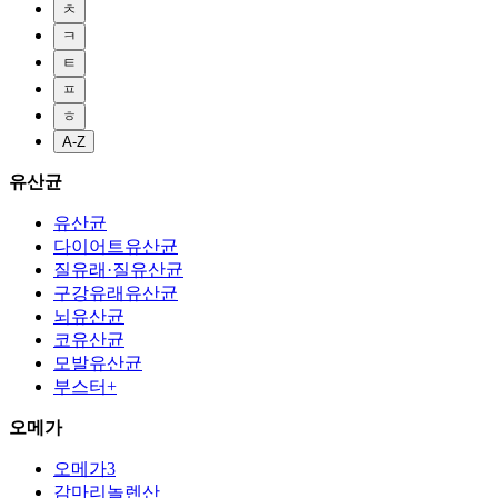
ㅊ
ㅋ
ㅌ
ㅍ
ㅎ
A-Z
유산균
유산균
다이어트유산균
질유래·질유산균
구강유래유산균
뇌유산균
코유산균
모발유산균
부스터+
오메가
오메가3
감마리놀렌산