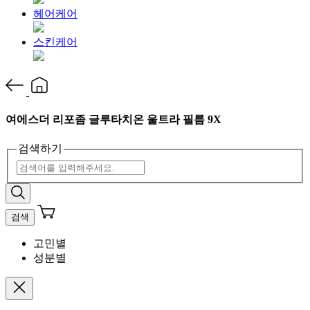
헤어케어
스킨케어
여에스더 리포좀 글루타치온 울트라 필름 9X
검색하기
검색
고민별
성분별