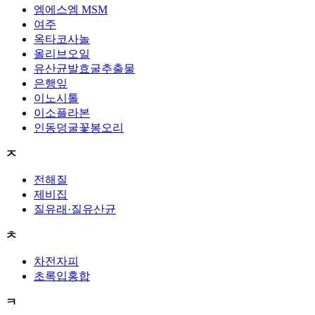
엠에스엠 MSM
여주
옥타코사놀
올리브오일
유산균발효굴추출물
은행잎
이노시톨
이소플라본
인동덩굴꽃봉오리
ㅈ
전해질
제비집
질유래·질유산균
ㅊ
차전자피
초록입홍합
ㅋ