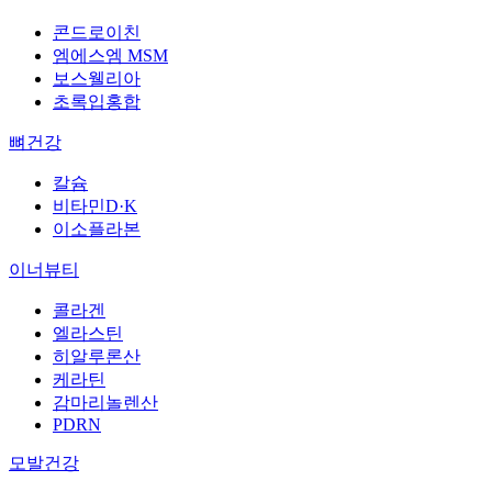
콘드로이친
엠에스엠 MSM
보스웰리아
초록입홍합
뼈건강
칼슘
비타민D·K
이소플라본
이너뷰티
콜라겐
엘라스틴
히알루론산
케라틴
감마리놀렌산
PDRN
모발건강