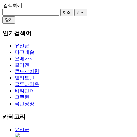
검색하기
취소
검색
닫기
인기검색어
유산균
마그네슘
오메가3
콜라겐
콘드로이친
멜라토닌
글루타치온
비타민D
코큐텐
국민영양
카테고리
유산균