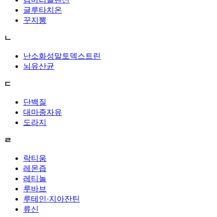
글루타치온
꾸지뽕
ㄴ
난소화성말토덱스트린
뇌유산균
ㄷ
단백질
대마종자유
도라지
ㄹ
락티움
레몬즙
레티놀
루바브
루테인·지아잔틴
류신