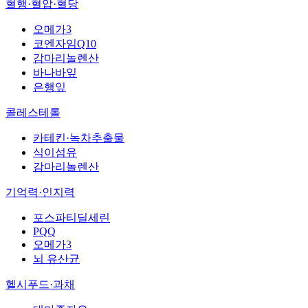
혈행·혈압·혈당
오메가3
코엔자임Q10
감마리놀렌산
바나바잎
은행잎
콜레스테롤
카테킨·녹차추출물
식이섬유
감마리놀렌산
기억력·인지력
포스파티딜세린
PQQ
오메가3
뇌 유산균
헬시푸드·과채