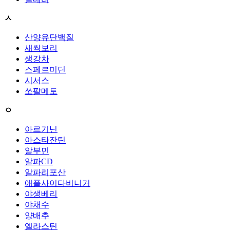
ㅅ
산양유단백질
새싹보리
생강차
스페르미딘
시서스
쏘팔메토
ㅇ
아르기닌
아스타잔틴
알부민
알파CD
알파리포산
애플사이다비니거
야생베리
야채수
양배추
엘라스틴