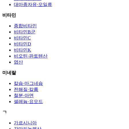
대마종자유·오일류
비타민
종합비타민
비타민B군
비타민C
비타민D
비타민K
비오틴·판토텐산
엽산
미네랄
칼슘·마그네슘
전해질·칼륨
철분·아연
셀레늄·요오드
ㄱ
가르시니아
감마리놀렌산