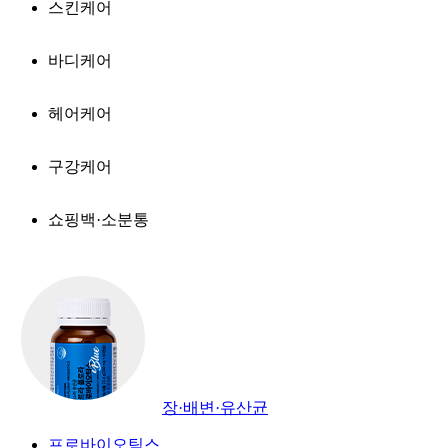
스킨케어
바디케어
헤어케어
구강케어
쇼핑백·소분통
장·배변·유산균
프로바이오틱스