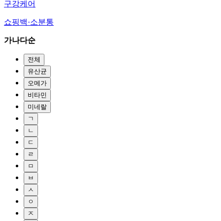
구강케어
쇼핑백·소분통
가나다순
전체
유산균
오메가
비타민
미네랄
ㄱ
ㄴ
ㄷ
ㄹ
ㅁ
ㅂ
ㅅ
ㅇ
ㅈ