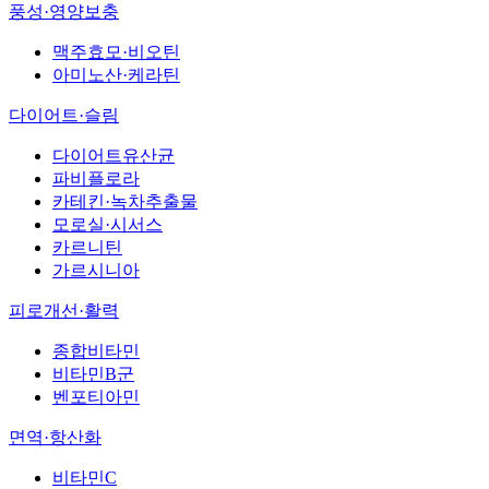
풍성·영양보충
맥주효모·비오틴
아미노산·케라틴
다이어트·슬림
다이어트유산균
파비플로라
카테킨·녹차추출물
모로실·시서스
카르니틴
가르시니아
피로개선·활력
종합비타민
비타민B군
벤포티아민
면역·항산화
비타민C