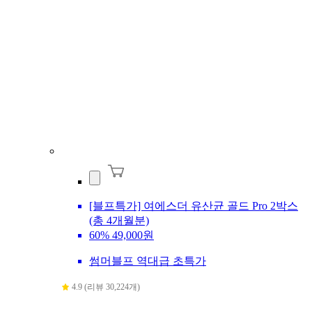
[블프특가] 여에스더 유산균 골드 Pro 2박스
(총 4개월분)
60%
49,000원
썸머블프 역대급 초특가
4.9 (리뷰 30,224개)