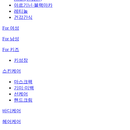
아르기닌·블랙마카
레티놀
건강간식
For 여성
For 남성
For 키즈
키성장
스킨케어
마스크팩
기미·미백
선케어
핸드크림
바디케어
헤어케어