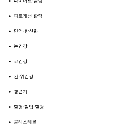
다이어트·슬림
피로개선·활력
면역·항산화
눈건강
코건강
간·위건강
갱년기
혈행·혈압·혈당
콜레스테롤