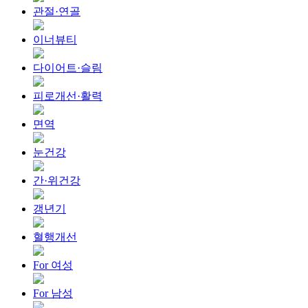
관절·연골
이너뷰티
다이어트·슬림
피로개선·활력
면역
눈건강
간·위건강
갱년기
혈행개선
For 여성
For 남성