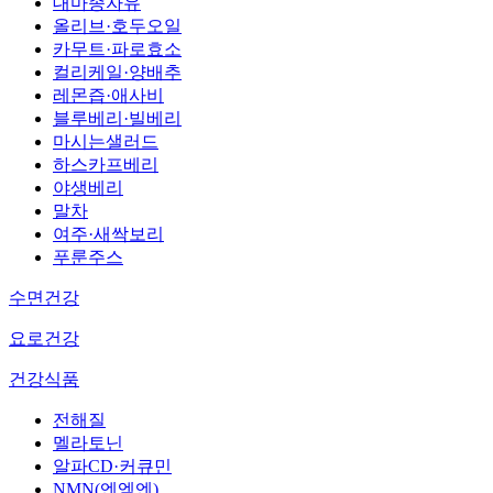
대마종자유
올리브·호두오일
카무트·파로효소
컬리케일·양배추
레몬즙·애사비
블루베리·빌베리
마시는샐러드
하스카프베리
야생베리
말차
여주·새싹보리
푸룬주스
수면건강
요로건강
건강식품
전해질
멜라토닌
알파CD·커큐민
NMN(엔엠엔)