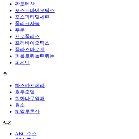
판토텐산
포스트바이오틱스
포스파티딜세린
폴리코사놀
푸룬
프로폴리스
프리바이오틱스
플라즈마로겐
피롤로퀴놀린퀴논
피세틴
ㅎ
하스카프베리
호두오일
회화나무열매
효소
히알루론산
A-Z
ABC 주스