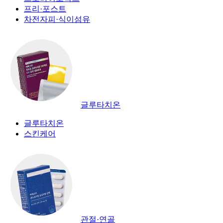
프리·포스트
차전자피·식이섬유
글루타치온
글루타치온
스킨케어
관절·연골