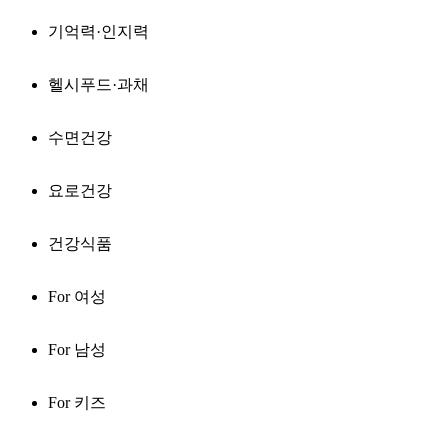
기억력·인지력
헬시푸드·과채
수면건강
요로건강
건강식품
For 여성
For 남성
For 키즈