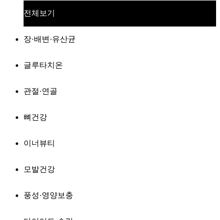
전체보기
장·배변·유산균
글루타치온
관절·연골
뼈건강
이너뷰티
모발건강
풍성·영양보충