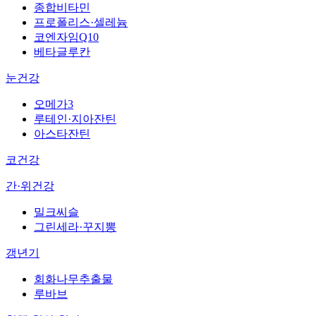
종합비타민
프로폴리스·셀레늄
코엔자임Q10
베타글루칸
눈건강
오메가3
루테인·지아잔틴
아스타잔틴
코건강
간·위건강
밀크씨슬
그린세라·꾸지뽕
갱년기
회화나무추출물
루바브