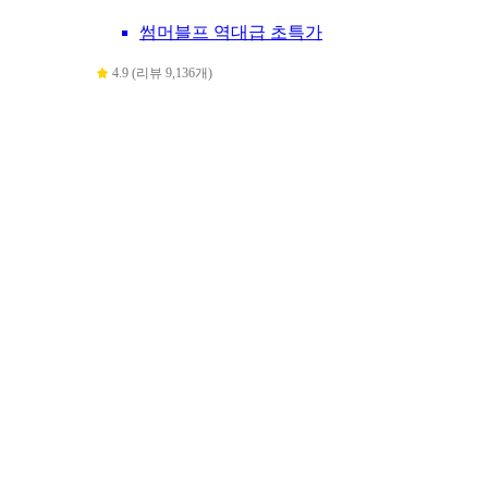
썸머블프 역대급 초특가
4.9 (리뷰 9,136개)