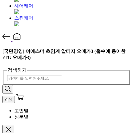
헤어케어
스킨케어
[국민영양] 여에스더 초임계 알티지 오메가3 (흡수에 용이한
rTG 오메가3)
검색하기
검색
고민별
성분별