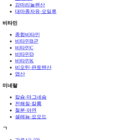
감마리놀렌산
대마종자유·오일류
비타민
종합비타민
비타민B군
비타민C
비타민D
비타민K
비오틴·판토텐산
엽산
미네랄
칼슘·마그네슘
전해질·칼륨
철분·아연
셀레늄·요오드
ㄱ
가르시니아