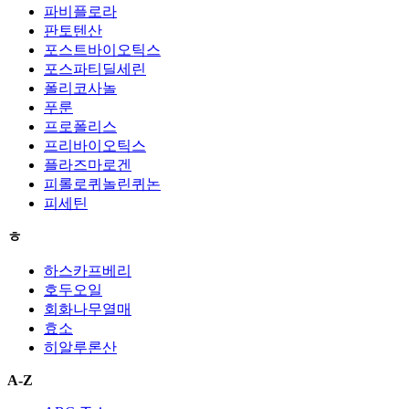
파비플로라
판토텐산
포스트바이오틱스
포스파티딜세린
폴리코사놀
푸룬
프로폴리스
프리바이오틱스
플라즈마로겐
피롤로퀴놀린퀴논
피세틴
ㅎ
하스카프베리
호두오일
회화나무열매
효소
히알루론산
A-Z