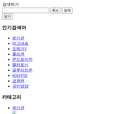
검색하기
취소
검색
닫기
인기검색어
유산균
마그네슘
오메가3
콜라겐
콘드로이친
멜라토닌
글루타치온
비타민D
코큐텐
국민영양
카테고리
유산균