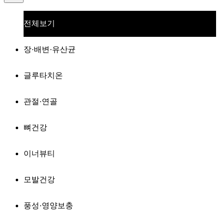
전체보기
장·배변·유산균
글루타치온
관절·연골
뼈건강
이너뷰티
모발건강
풍성·영양보충