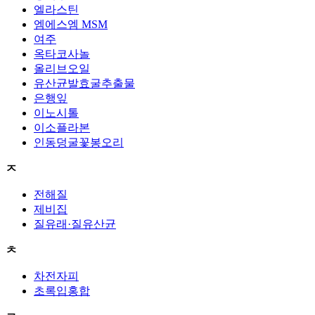
엘라스틴
엠에스엠 MSM
여주
옥타코사놀
올리브오일
유산균발효굴추출물
은행잎
이노시톨
이소플라본
인동덩굴꽃봉오리
ㅈ
전해질
제비집
질유래·질유산균
ㅊ
차전자피
초록입홍합