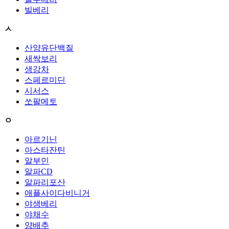
빌베리
ㅅ
산양유단백질
새싹보리
생강차
스페르미딘
시서스
쏘팔메토
ㅇ
아르기닌
아스타잔틴
알부민
알파CD
알파리포산
애플사이다비니거
야생베리
야채수
양배추