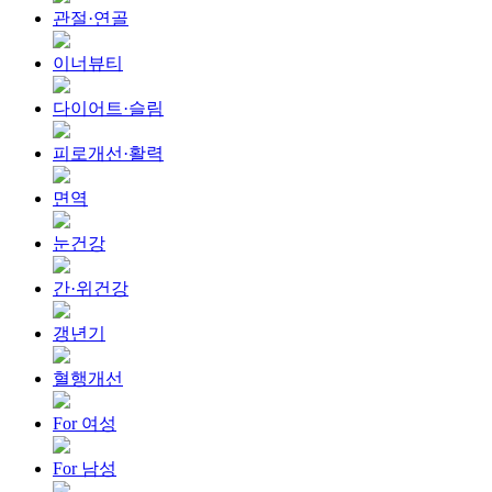
관절·연골
이너뷰티
다이어트·슬림
피로개선·활력
면역
눈건강
간·위건강
갱년기
혈행개선
For 여성
For 남성