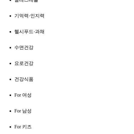
기억력·인지력
헬시푸드·과채
수면건강
요로건강
건강식품
For 여성
For 남성
For 키즈