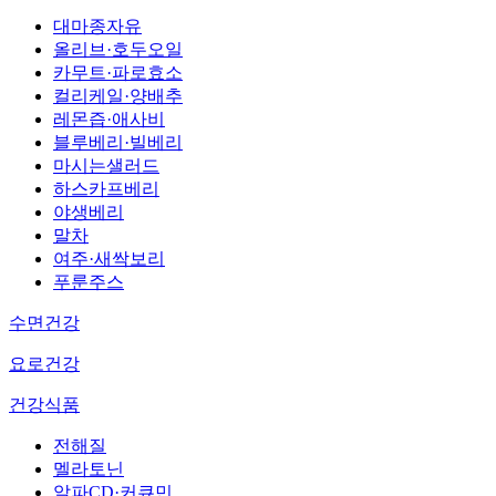
대마종자유
올리브·호두오일
카무트·파로효소
컬리케일·양배추
레몬즙·애사비
블루베리·빌베리
마시는샐러드
하스카프베리
야생베리
말차
여주·새싹보리
푸룬주스
수면건강
요로건강
건강식품
전해질
멜라토닌
알파CD·커큐민