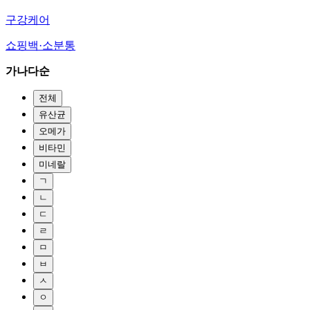
구강케어
쇼핑백·소분통
가나다순
전체
유산균
오메가
비타민
미네랄
ㄱ
ㄴ
ㄷ
ㄹ
ㅁ
ㅂ
ㅅ
ㅇ