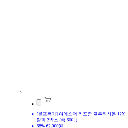
[블프특가] 여에스더 리포좀 글루타치온 12X
알파 2박스 (총 60매)
68%
62,000원