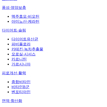
풍성·영양보충
맥주효모·비오틴
아미노산·케라틴
다이어트·슬림
다이어트유산균
파비플로라
카테킨·녹차추출물
모로실·시서스
카르니틴
가르시니아
피로개선·활력
종합비타민
비타민B군
벤포티아민
면역·항산화