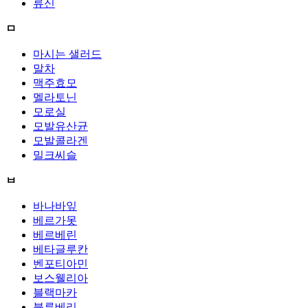
류신
ㅁ
마시는 샐러드
말차
맥주효모
멜라토닌
모로실
모발유산균
모발콜라겐
밀크씨슬
ㅂ
바나바잎
베르가못
베르베린
베타글루칸
벤포티아민
보스웰리아
블랙마카
블루베리