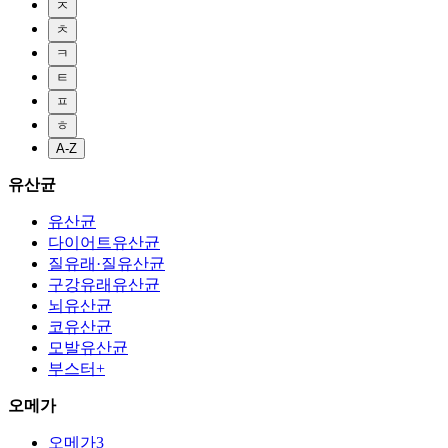
ㅈ
ㅊ
ㅋ
ㅌ
ㅍ
ㅎ
A-Z
유산균
유산균
다이어트유산균
질유래·질유산균
구강유래유산균
뇌유산균
코유산균
모발유산균
부스터+
오메가
오메가3