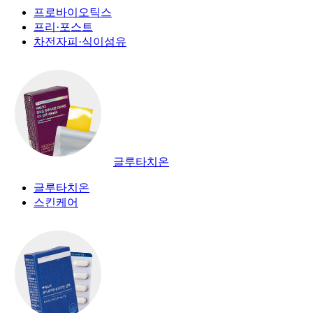
프로바이오틱스
프리·포스트
차전자피·식이섬유
글루타치온
글루타치온
스킨케어