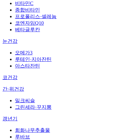
비타민C
종합비타민
프로폴리스·셀레늄
코엔자임Q10
베타글루칸
눈건강
오메가3
루테인·지아잔틴
아스타잔틴
코건강
간·위건강
밀크씨슬
그린세라·꾸지뽕
갱년기
회화나무추출물
루바브