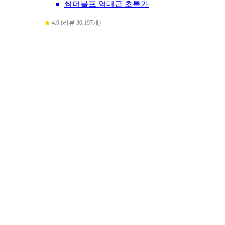
썸머블프 역대급 초특가
4.9 (리뷰 30,197개)