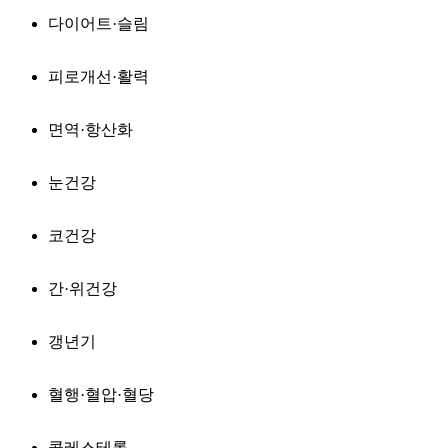
다이어트·슬림
피로개선·활력
면역·항산화
눈건강
코건강
간·위건강
갱년기
혈행·혈압·혈당
콜레스테롤