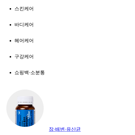
스킨케어
바디케어
헤어케어
구강케어
쇼핑백·소분통
장·배변·유산균