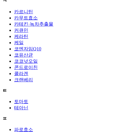
ㅋ
카르니틴
카무트효소
카테킨·녹차추출물
커큐민
케라틴
케일
코엔자임Q10
코유산균
코코넛오일
콘드로이친
콜라겐
크랜베리
ㅌ
토마토
테아닌
ㅍ
파로효소