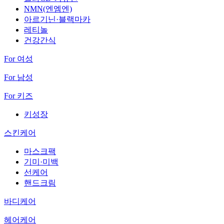
NMN(엔엠엔)
아르기닌·블랙마카
레티놀
건강간식
For 여성
For 남성
For 키즈
키성장
스킨케어
마스크팩
기미·미백
선케어
핸드크림
바디케어
헤어케어