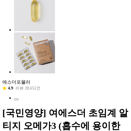
에스더포뮬러
4.9
리뷰 28,652건
[국민영양] 여에스더 초임계 알
티지 오메가3 (흡수에 용이한