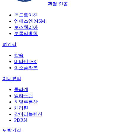
관절·연골
콘드로이친
엠에스엠 MSM
보스웰리아
초록입홍합
뼈건강
칼슘
비타민D·K
이소플라본
이너뷰티
콜라겐
엘라스틴
히알루론산
케라틴
감마리놀렌산
PDRN
모발건강