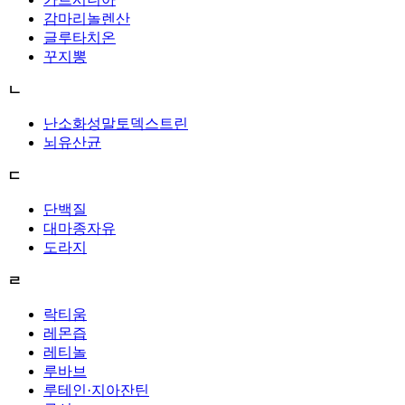
감마리놀렌산
글루타치온
꾸지뽕
ㄴ
난소화성말토덱스트린
뇌유산균
ㄷ
단백질
대마종자유
도라지
ㄹ
락티움
레몬즙
레티놀
루바브
루테인·지아잔틴