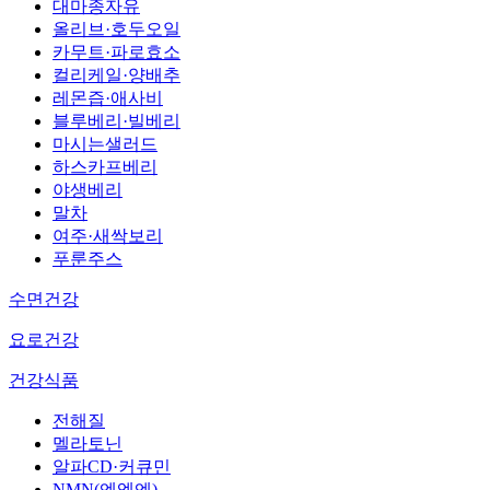
대마종자유
올리브·호두오일
카무트·파로효소
컬리케일·양배추
레몬즙·애사비
블루베리·빌베리
마시는샐러드
하스카프베리
야생베리
말차
여주·새싹보리
푸룬주스
수면건강
요로건강
건강식품
전해질
멜라토닌
알파CD·커큐민
NMN(엔엠엔)