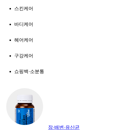
스킨케어
바디케어
헤어케어
구강케어
쇼핑백·소분통
장·배변·유산균