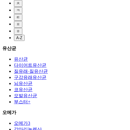
ㅊ
ㅋ
ㅌ
ㅍ
ㅎ
A-Z
유산균
유산균
다이어트유산균
질유래·질유산균
구강유래유산균
뇌유산균
코유산균
모발유산균
부스터+
오메가
오메가3
감마리놀렌산