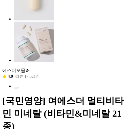
에스더포뮬러
4.9
리뷰 17,521건
[국민영양] 여에스더 멀티비타
민 미네랄 (비타민&미네랄 21
종)