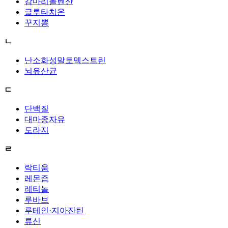
감마리놀렌산
글루타치온
꾸지뽕
ㄴ
난소화성말토덱스트린
뇌유산균
ㄷ
단백질
대마종자유
도라지
ㄹ
락티움
레몬즙
레티놀
루바브
루테인·지아잔틴
류신