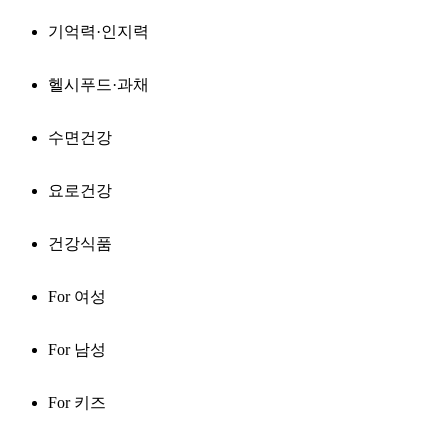
기억력·인지력
헬시푸드·과채
수면건강
요로건강
건강식품
For 여성
For 남성
For 키즈