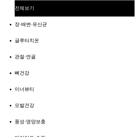
전체보기
장·배변·유산균
글루타치온
관절·연골
뼈건강
이너뷰티
모발건강
풍성·영양보충