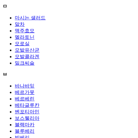
ㅁ
마시는 샐러드
말차
맥주효모
멜라토닌
모로실
모발유산균
모발콜라겐
밀크씨슬
ㅂ
바나바잎
베르가못
베르베린
베타글루칸
벤포티아민
보스웰리아
블랙마카
블루베리
빌베리