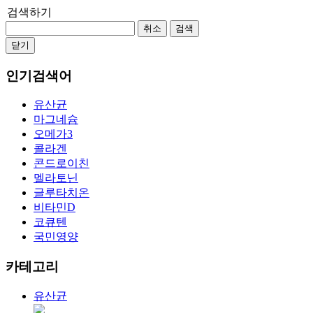
검색하기
취소
검색
닫기
인기검색어
유산균
마그네슘
오메가3
콜라겐
콘드로이친
멜라토닌
글루타치온
비타민D
코큐텐
국민영양
카테고리
유산균