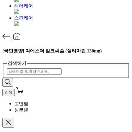
헤어케어
스킨케어
[국민영양] 여에스더 밀크씨슬 (실리마린 130mg)
검색하기
검색
고민별
성분별