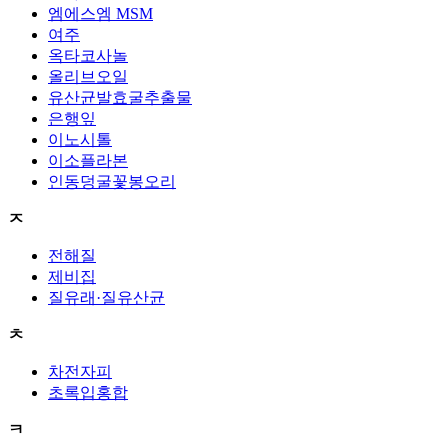
엠에스엠 MSM
여주
옥타코사놀
올리브오일
유산균발효굴추출물
은행잎
이노시톨
이소플라본
인동덩굴꽃봉오리
ㅈ
전해질
제비집
질유래·질유산균
ㅊ
차전자피
초록입홍합
ㅋ