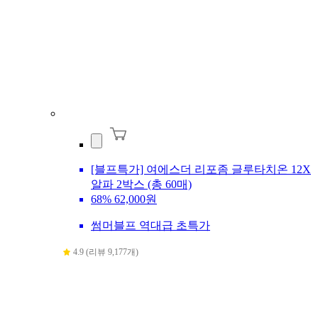
[블프특가] 여에스더 리포좀 글루타치온 12X
알파 2박스 (총 60매)
68%
62,000원
썸머블프 역대급 초특가
4.9 (리뷰 9,177개)