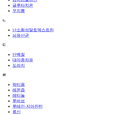
글루타치온
꾸지뽕
ㄴ
난소화성말토덱스트린
뇌유산균
ㄷ
단백질
대마종자유
도라지
ㄹ
락티움
레몬즙
레티놀
루바브
루테인·지아잔틴
류신