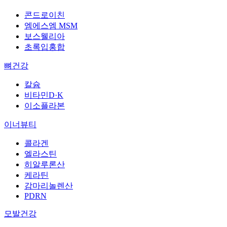
콘드로이친
엠에스엠 MSM
보스웰리아
초록입홍합
뼈건강
칼슘
비타민D·K
이소플라본
이너뷰티
콜라겐
엘라스틴
히알루론산
케라틴
감마리놀렌산
PDRN
모발건강