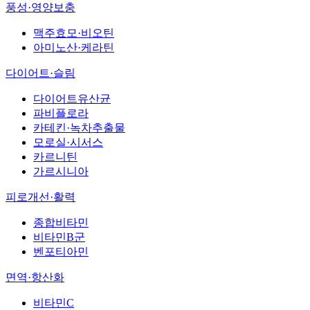
풍성·영양보충
맥주효모·비오틴
아미노산·케라틴
다이어트·슬림
다이어트유산균
파비플로라
카테킨·녹차추출물
모로실·시서스
카르니틴
가르시니아
피로개선·활력
종합비타민
비타민B군
벤포티아민
면역·항산화
비타민C