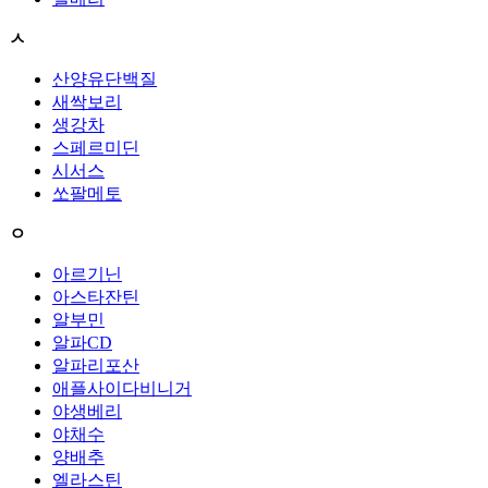
ㅅ
산양유단백질
새싹보리
생강차
스페르미딘
시서스
쏘팔메토
ㅇ
아르기닌
아스타잔틴
알부민
알파CD
알파리포산
애플사이다비니거
야생베리
야채수
양배추
엘라스틴