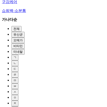
구강케어
쇼핑백·소분통
가나다순
전체
유산균
오메가
비타민
미네랄
ㄱ
ㄴ
ㄷ
ㄹ
ㅁ
ㅂ
ㅅ
ㅇ
ㅈ