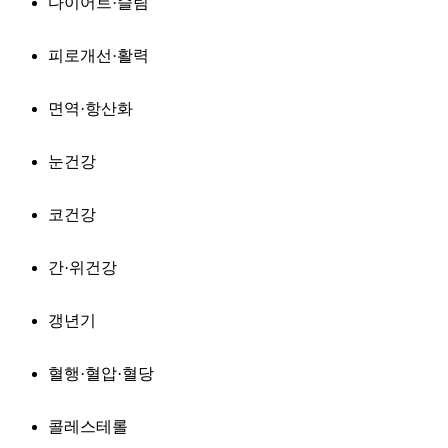
다이어트·슬림
피로개선·활력
면역·항산화
눈건강
코건강
간·위건강
갱년기
혈행·혈압·혈당
콜레스테롤