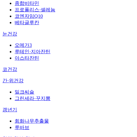
종합비타민
프로폴리스·셀레늄
코엔자임Q10
베타글루칸
눈건강
오메가3
루테인·지아잔틴
아스타잔틴
코건강
간·위건강
밀크씨슬
그린세라·꾸지뽕
갱년기
회화나무추출물
루바브