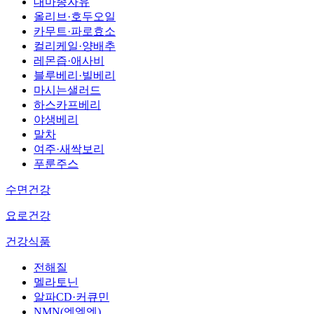
대마종자유
올리브·호두오일
카무트·파로효소
컬리케일·양배추
레몬즙·애사비
블루베리·빌베리
마시는샐러드
하스카프베리
야생베리
말차
여주·새싹보리
푸룬주스
수면건강
요로건강
건강식품
전해질
멜라토닌
알파CD·커큐민
NMN(엔엠엔)