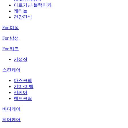
아르기닌·블랙마카
레티놀
건강간식
For 여성
For 남성
For 키즈
키성장
스킨케어
마스크팩
기미·미백
선케어
핸드크림
바디케어
헤어케어