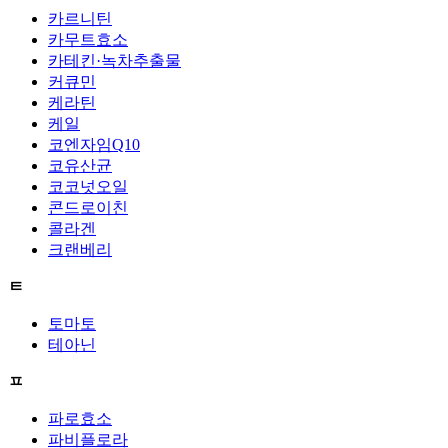
카르니틴
카무트효소
카테킨·녹차추출물
커큐민
케라틴
케일
코엔자임Q10
코유산균
코코넛오일
콘드로이친
콜라겐
크랜베리
ㅌ
토마토
테아닌
ㅍ
파로효소
파비플로라