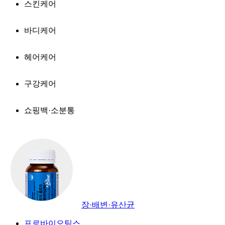
스킨케어
바디케어
헤어케어
구강케어
쇼핑백·소분통
장·배변·유산균
프로바이오틱스