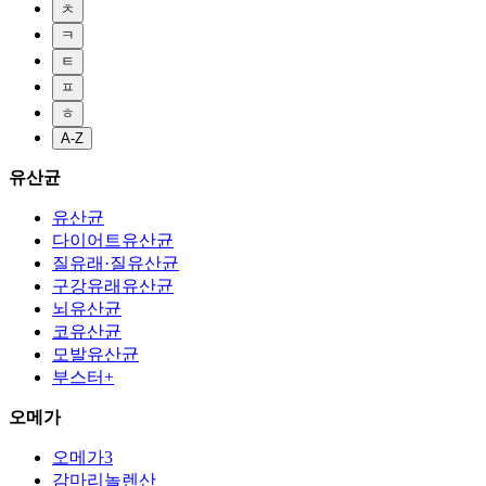
ㅊ
ㅋ
ㅌ
ㅍ
ㅎ
A-Z
유산균
유산균
다이어트유산균
질유래·질유산균
구강유래유산균
뇌유산균
코유산균
모발유산균
부스터+
오메가
오메가3
감마리놀렌산