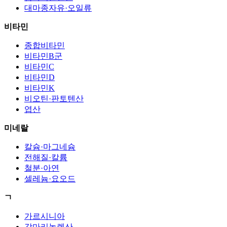
대마종자유·오일류
비타민
종합비타민
비타민B군
비타민C
비타민D
비타민K
비오틴·판토텐산
엽산
미네랄
칼슘·마그네슘
전해질·칼륨
철분·아연
셀레늄·요오드
ㄱ
가르시니아
감마리놀렌산