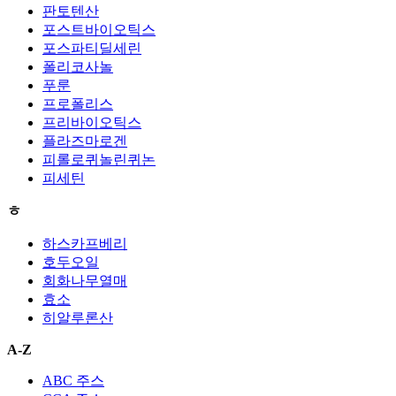
판토텐산
포스트바이오틱스
포스파티딜세린
폴리코사놀
푸룬
프로폴리스
프리바이오틱스
플라즈마로겐
피롤로퀴놀린퀴논
피세틴
ㅎ
하스카프베리
호두오일
회화나무열매
효소
히알루론산
A-Z
ABC 주스