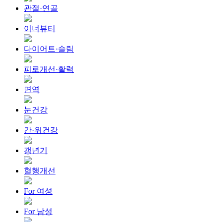
관절·연골
이너뷰티
다이어트·슬림
피로개선·활력
면역
눈건강
간·위건강
갱년기
혈행개선
For 여성
For 남성