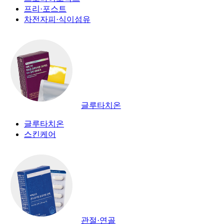
프리·포스트
차전자피·식이섬유
글루타치온
글루타치온
스킨케어
관절·연골