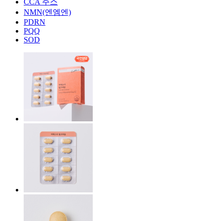
CCA 주스
NMN(엔엠엔)
PDRN
PQQ
SOD