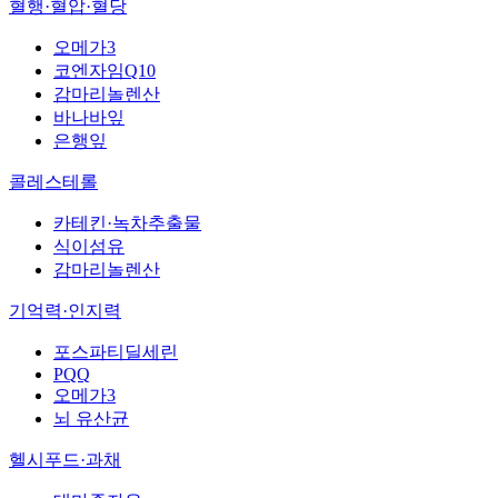
혈행·혈압·혈당
오메가3
코엔자임Q10
감마리놀렌산
바나바잎
은행잎
콜레스테롤
카테킨·녹차추출물
식이섬유
감마리놀렌산
기억력·인지력
포스파티딜세린
PQQ
오메가3
뇌 유산균
헬시푸드·과채