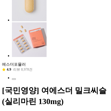
에스더포뮬러
4.9
리뷰 8,978건
[국민영양] 여에스더 밀크씨슬
(실리마린 130mg)