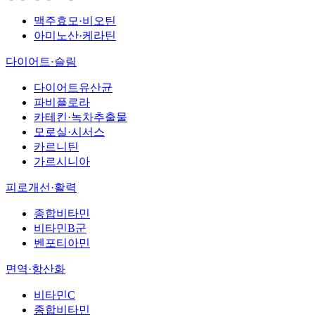
맥주효모·비오틴
아미노산·케라틴
다이어트·슬림
다이어트유산균
파비플로라
카테킨·녹차추출물
모로실·시서스
카르니틴
가르시니아
피로개선·활력
종합비타민
비타민B군
벤포티아민
면역·항산화
비타민C
종합비타민