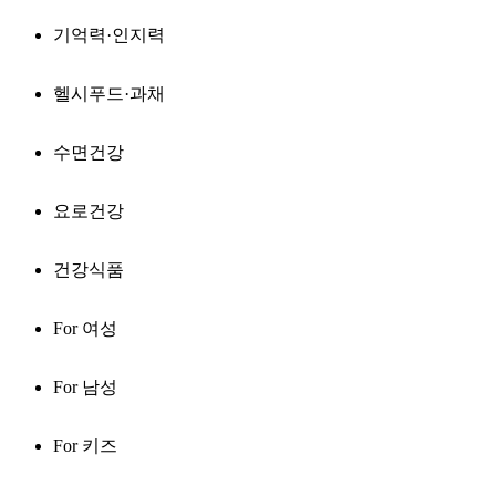
기억력·인지력
헬시푸드·과채
수면건강
요로건강
건강식품
For 여성
For 남성
For 키즈