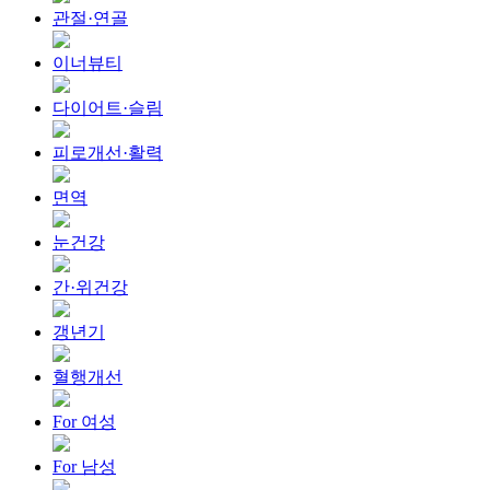
관절·연골
이너뷰티
다이어트·슬림
피로개선·활력
면역
눈건강
간·위건강
갱년기
혈행개선
For 여성
For 남성