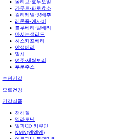
올리브·호두오일
카무트·파로효소
컬리케일·양배추
레몬즙·애사비
블루베리·빌베리
마시는샐러드
하스카프베리
야생베리
말차
여주·새싹보리
푸룬주스
수면건강
요로건강
건강식품
전해질
멜라토닌
알파CD·커큐민
NMN(엔엠엔)
아르기닌·블랙마카