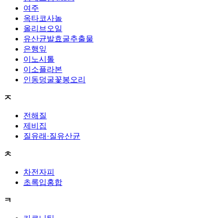
여주
옥타코사놀
올리브오일
유산균발효굴추출물
은행잎
이노시톨
이소플라본
인동덩굴꽃봉오리
ㅈ
전해질
제비집
질유래·질유산균
ㅊ
차전자피
초록입홍합
ㅋ