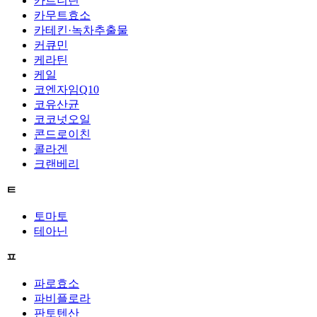
카르니틴
카무트효소
카테킨·녹차추출물
커큐민
케라틴
케일
코엔자임Q10
코유산균
코코넛오일
콘드로이친
콜라겐
크랜베리
ㅌ
토마토
테아닌
ㅍ
파로효소
파비플로라
판토텐산