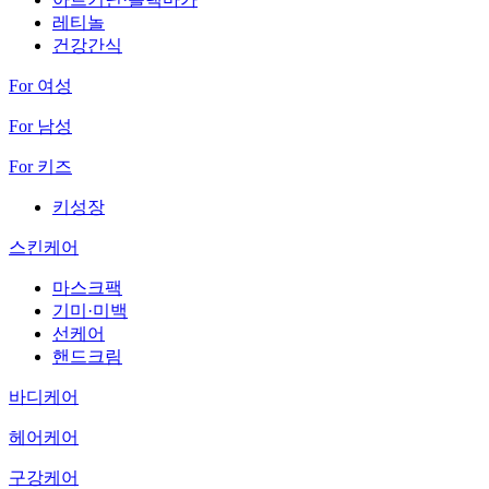
레티놀
건강간식
For 여성
For 남성
For 키즈
키성장
스킨케어
마스크팩
기미·미백
선케어
핸드크림
바디케어
헤어케어
구강케어