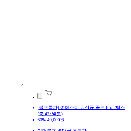
[블프특가] 여에스더 유산균 골드 Pro 2박스
(총 4개월분)
60%
49,000원
썸머블프 역대급 초특가