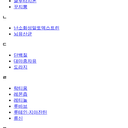
글루타치온
꾸지뽕
ㄴ
난소화성말토덱스트린
뇌유산균
ㄷ
단백질
대마종자유
도라지
ㄹ
락티움
레몬즙
레티놀
루바브
루테인·지아잔틴
류신