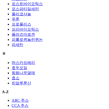
포스트바이오틱스
포스파티딜세린
폴리코사놀
푸룬
프로폴리스
프리바이오틱스
플라즈마로겐
피롤로퀴놀린퀴논
피세틴
ㅎ
하스카프베리
호두오일
회화나무열매
효소
히알루론산
A-Z
ABC 주스
CCA 주스