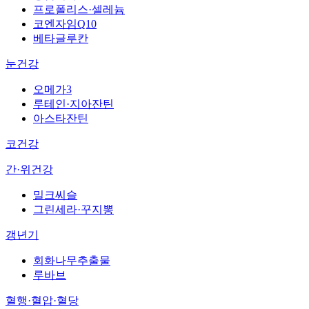
프로폴리스·셀레늄
코엔자임Q10
베타글루칸
눈건강
오메가3
루테인·지아잔틴
아스타잔틴
코건강
간·위건강
밀크씨슬
그린세라·꾸지뽕
갱년기
회화나무추출물
루바브
혈행·혈압·혈당