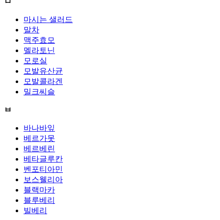
ㅁ
마시는 샐러드
말차
맥주효모
멜라토닌
모로실
모발유산균
모발콜라겐
밀크씨슬
ㅂ
바나바잎
베르가못
베르베린
베타글루칸
벤포티아민
보스웰리아
블랙마카
블루베리
빌베리