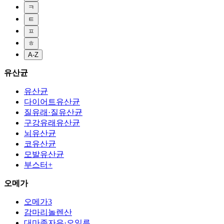
ㅋ
ㅌ
ㅍ
ㅎ
A-Z
유산균
유산균
다이어트유산균
질유래·질유산균
구강유래유산균
뇌유산균
코유산균
모발유산균
부스터+
오메가
오메가3
감마리놀렌산
대마종자유·오일류