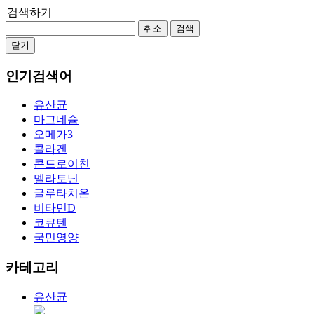
검색하기
취소
검색
닫기
인기검색어
유산균
마그네슘
오메가3
콜라겐
콘드로이친
멜라토닌
글루타치온
비타민D
코큐텐
국민영양
카테고리
유산균