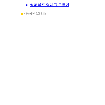
썸머블프 역대급 초특가
4.9 (리뷰 9,084개)