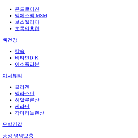
콘드로이친
엠에스엠 MSM
보스웰리아
초록입홍합
뼈건강
칼슘
비타민D·K
이소플라본
이너뷰티
콜라겐
엘라스틴
히알루론산
케라틴
감마리놀렌산
모발건강
풍성·영양보충