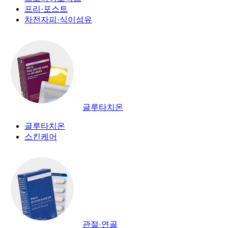
프리·포스트
차전자피·식이섬유
글루타치온
글루타치온
스킨케어
관절·연골