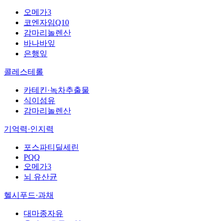
오메가3
코엔자임Q10
감마리놀렌산
바나바잎
은행잎
콜레스테롤
카테킨·녹차추출물
식이섬유
감마리놀렌산
기억력·인지력
포스파티딜세린
PQQ
오메가3
뇌 유산균
헬시푸드·과채
대마종자유