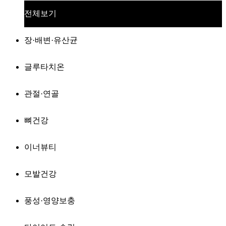
전체보기
장·배변·유산균
글루타치온
관절·연골
뼈건강
이너뷰티
모발건강
풍성·영양보충