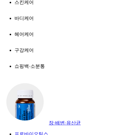
스킨케어
바디케어
헤어케어
구강케어
쇼핑백·소분통
장·배변·유산균
프로바이오틱스