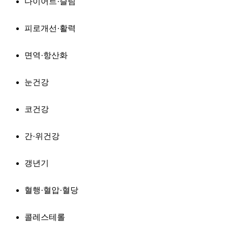
다이어트·슬림
피로개선·활력
면역·항산화
눈건강
코건강
간·위건강
갱년기
혈행·혈압·혈당
콜레스테롤