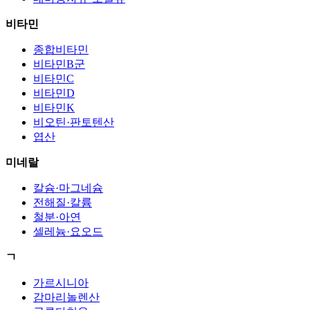
비타민
종합비타민
비타민B군
비타민C
비타민D
비타민K
비오틴·판토텐산
엽산
미네랄
칼슘·마그네슘
전해질·칼륨
철분·아연
셀레늄·요오드
ㄱ
가르시니아
감마리놀렌산