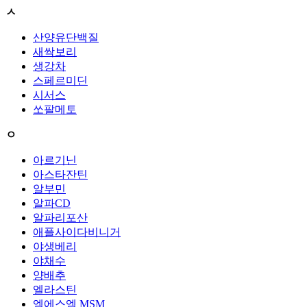
ㅅ
산양유단백질
새싹보리
생강차
스페르미딘
시서스
쏘팔메토
ㅇ
아르기닌
아스타잔틴
알부민
알파CD
알파리포산
애플사이다비니거
야생베리
야채수
양배추
엘라스틴
엠에스엠 MSM