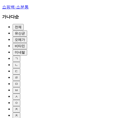
쇼핑백·소분통
가나다순
전체
유산균
오메가
비타민
미네랄
ㄱ
ㄴ
ㄷ
ㄹ
ㅁ
ㅂ
ㅅ
ㅇ
ㅈ
ㅊ