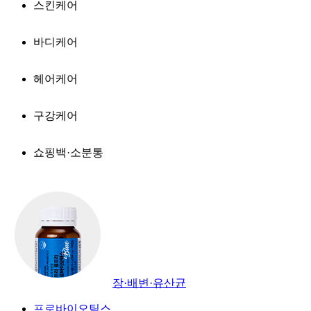
스킨케어
바디케어
헤어케어
구강케어
쇼핑백·소분통
장·배변·유산균
프로바이오틱스