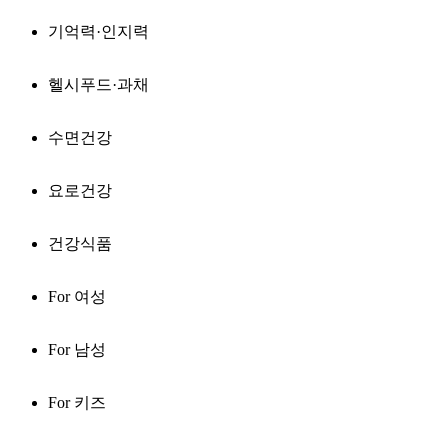
기억력·인지력
헬시푸드·과채
수면건강
요로건강
건강식품
For 여성
For 남성
For 키즈