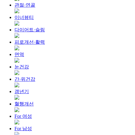
관절·연골
이너뷰티
다이어트·슬림
피로개선·활력
면역
눈건강
간·위건강
갱년기
혈행개선
For 여성
For 남성