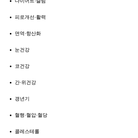
다이어트·슬림
피로개선·활력
면역·항산화
눈건강
코건강
간·위건강
갱년기
혈행·혈압·혈당
콜레스테롤