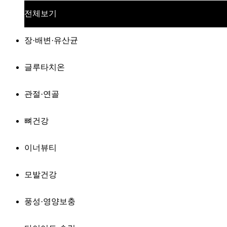
전체보기
장·배변·유산균
글루타치온
관절·연골
뼈건강
이너뷰티
모발건강
풍성·영양보충