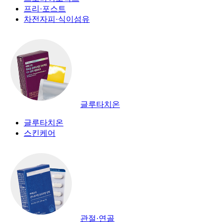
프리·포스트
차전자피·식이섬유
글루타치온
글루타치온
스킨케어
관절·연골