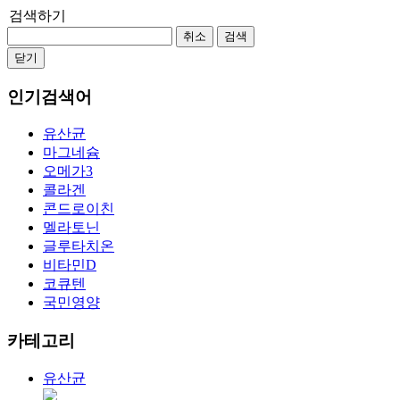
검색하기
취소
검색
닫기
인기검색어
유산균
마그네슘
오메가3
콜라겐
콘드로이친
멜라토닌
글루타치온
비타민D
코큐텐
국민영양
카테고리
유산균