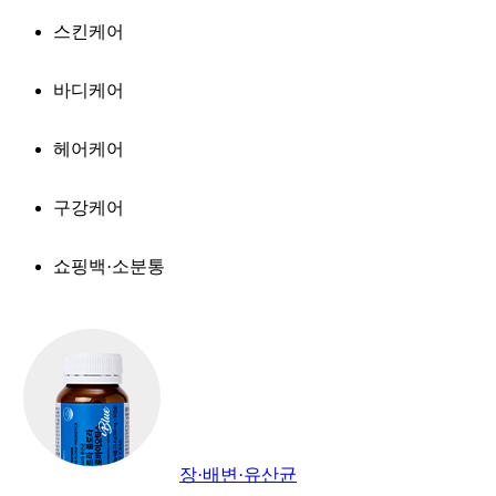
스킨케어
바디케어
헤어케어
구강케어
쇼핑백·소분통
장·배변·유산균