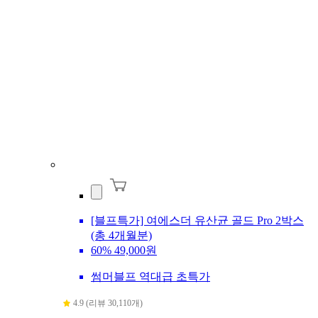
[블프특가] 여에스더 유산균 골드 Pro 2박스
(총 4개월분)
60%
49,000원
썸머블프 역대급 초특가
4.9 (리뷰 30,110개)