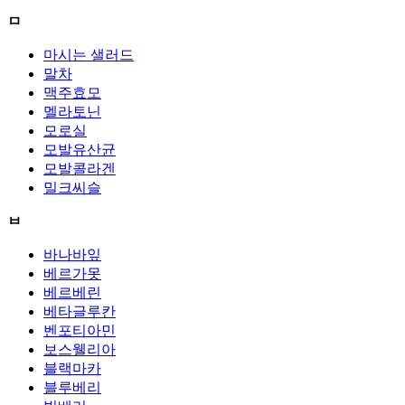
ㅁ
마시는 샐러드
말차
맥주효모
멜라토닌
모로실
모발유산균
모발콜라겐
밀크씨슬
ㅂ
바나바잎
베르가못
베르베린
베타글루칸
벤포티아민
보스웰리아
블랙마카
블루베리