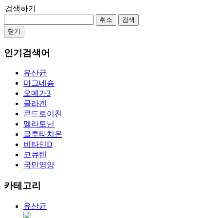
검색하기
취소
검색
닫기
인기검색어
유산균
마그네슘
오메가3
콜라겐
콘드로이친
멜라토닌
글루타치온
비타민D
코큐텐
국민영양
카테고리
유산균