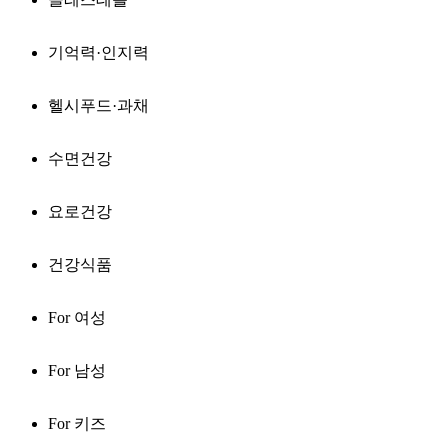
기억력·인지력
헬시푸드·과채
수면건강
요로건강
건강식품
For 여성
For 남성
For 키즈