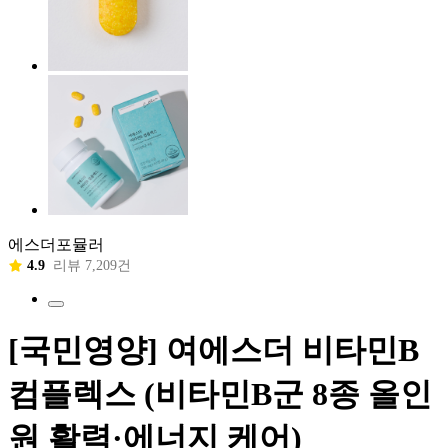
에스더포뮬러
4.9
리뷰 7,209건
[국민영양] 여에스더 비타민B
컴플렉스 (비타민B군 8종 올인
원 활력·에너지 케어)