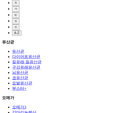
ㅊ
ㅋ
ㅌ
ㅍ
ㅎ
A-Z
유산균
유산균
다이어트유산균
질유래·질유산균
구강유래유산균
뇌유산균
코유산균
모발유산균
부스터+
오메가
오메가3
감마리놀렌산