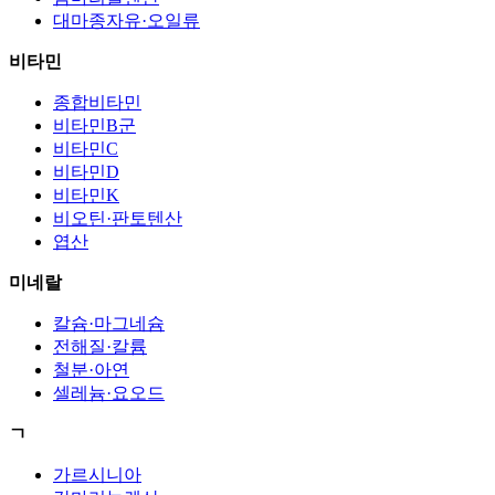
대마종자유·오일류
비타민
종합비타민
비타민B군
비타민C
비타민D
비타민K
비오틴·판토텐산
엽산
미네랄
칼슘·마그네슘
전해질·칼륨
철분·아연
셀레늄·요오드
ㄱ
가르시니아