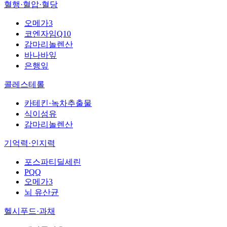
혈행·혈압·혈당
오메가3
코엔자임Q10
감마리놀렌산
바나바잎
은행잎
콜레스테롤
카테킨·녹차추출물
식이섬유
감마리놀렌산
기억력·인지력
포스파티딜세린
PQQ
오메가3
뇌 유산균
헬시푸드·과채