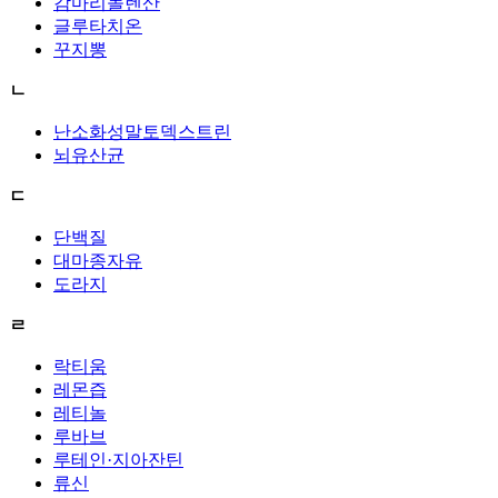
감마리놀렌산
글루타치온
꾸지뽕
ㄴ
난소화성말토덱스트린
뇌유산균
ㄷ
단백질
대마종자유
도라지
ㄹ
락티움
레몬즙
레티놀
루바브
루테인·지아잔틴
류신