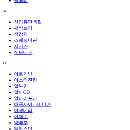
빌베리
ㅅ
산양유단백질
새싹보리
생강차
스페르미딘
시서스
쏘팔메토
ㅇ
아르기닌
아스타잔틴
알부민
알파CD
알파리포산
애플사이다비니거
야생베리
야채수
양배추
엘라스틴