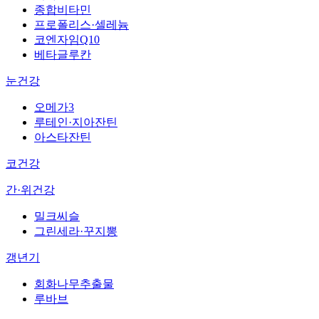
종합비타민
프로폴리스·셀레늄
코엔자임Q10
베타글루칸
눈건강
오메가3
루테인·지아잔틴
아스타잔틴
코건강
간·위건강
밀크씨슬
그린세라·꾸지뽕
갱년기
회화나무추출물
루바브