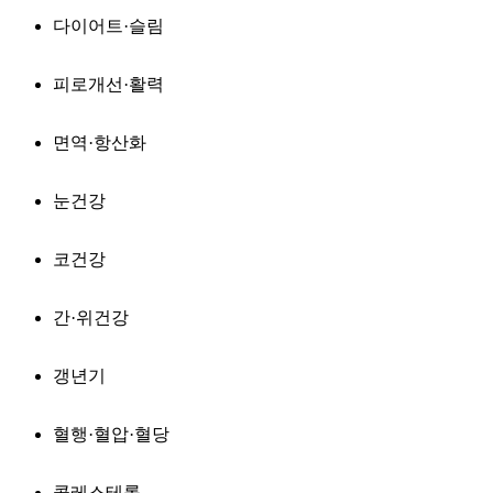
다이어트·슬림
피로개선·활력
면역·항산화
눈건강
코건강
간·위건강
갱년기
혈행·혈압·혈당
콜레스테롤