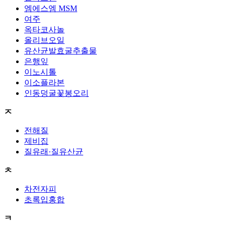
엠에스엠 MSM
여주
옥타코사놀
올리브오일
유산균발효굴추출물
은행잎
이노시톨
이소플라본
인동덩굴꽃봉오리
ㅈ
전해질
제비집
질유래·질유산균
ㅊ
차전자피
초록입홍합
ㅋ