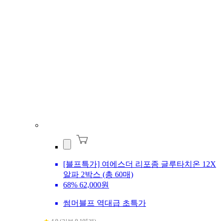
[블프특가] 여에스더 리포좀 글루타치온 12X
알파 2박스 (총 60매)
68%
62,000원
썸머블프 역대급 초특가