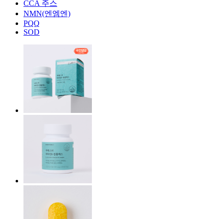
CCA 주스
NMN(엔엠엔)
PQQ
SOD