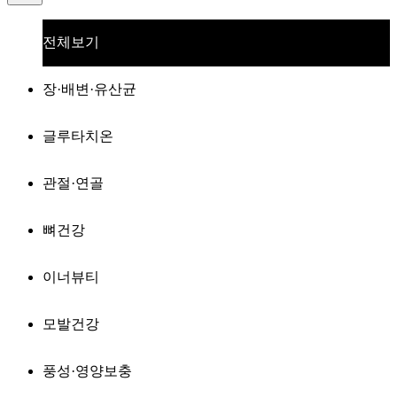
전체보기
장·배변·유산균
글루타치온
관절·연골
뼈건강
이너뷰티
모발건강
풍성·영양보충