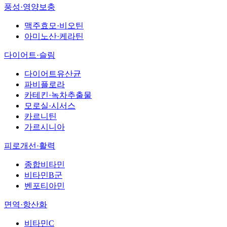
풍성·영양보충
맥주효모·비오틴
아미노산·케라틴
다이어트·슬림
다이어트유산균
파비플로라
카테킨·녹차추출물
모로실·시서스
카르니틴
가르시니아
피로개선·활력
종합비타민
비타민B군
벤포티아민
면역·항산화
비타민C