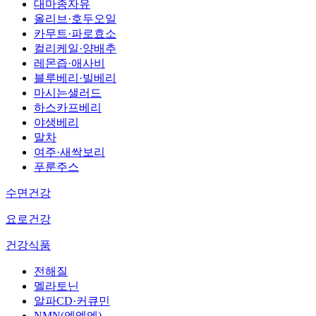
대마종자유
올리브·호두오일
카무트·파로효소
컬리케일·양배추
레몬즙·애사비
블루베리·빌베리
마시는샐러드
하스카프베리
야생베리
말차
여주·새싹보리
푸룬주스
수면건강
요로건강
건강식품
전해질
멜라토닌
알파CD·커큐민
NMN(엔엠엔)