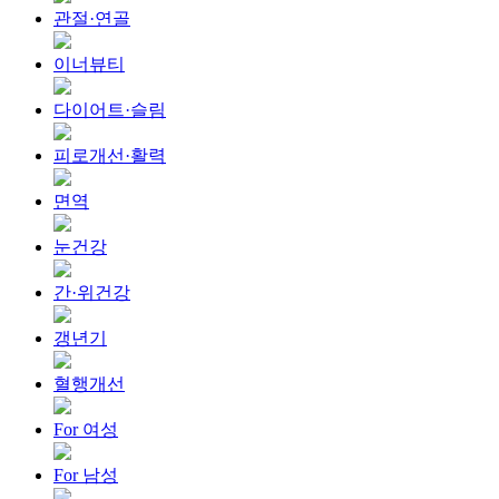
관절·연골
이너뷰티
다이어트·슬림
피로개선·활력
면역
눈건강
간·위건강
갱년기
혈행개선
For 여성
For 남성