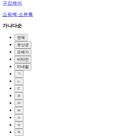
구강케어
쇼핑백·소분통
가나다순
전체
유산균
오메가
비타민
미네랄
ㄱ
ㄴ
ㄷ
ㄹ
ㅁ
ㅂ
ㅅ
ㅇ
ㅈ