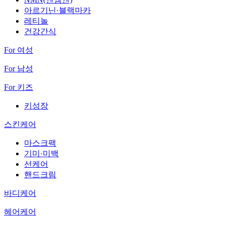
아르기닌·블랙마카
레티놀
건강간식
For 여성
For 남성
For 키즈
키성장
스킨케어
마스크팩
기미·미백
선케어
핸드크림
바디케어
헤어케어