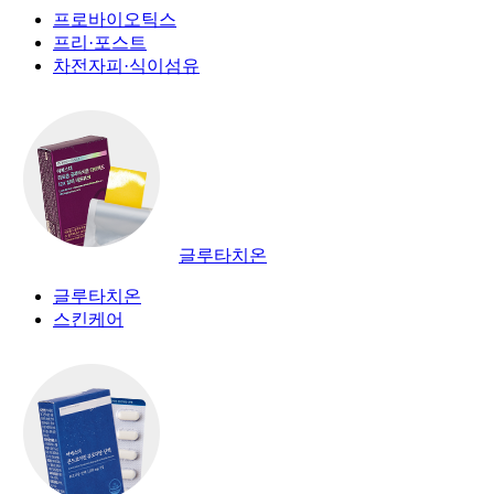
프로바이오틱스
프리·포스트
차전자피·식이섬유
글루타치온
글루타치온
스킨케어