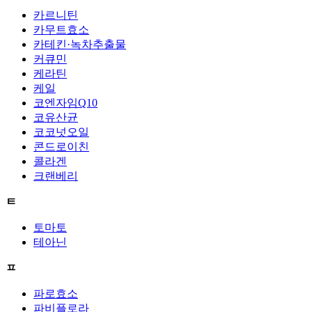
카르니틴
카무트효소
카테킨·녹차추출물
커큐민
케라틴
케일
코엔자임Q10
코유산균
코코넛오일
콘드로이친
콜라겐
크랜베리
ㅌ
토마토
테아닌
ㅍ
파로효소
파비플로라