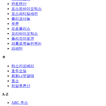
판토텐산
포스트바이오틱스
포스파티딜세린
폴리코사놀
푸룬
프로폴리스
프리바이오틱스
플라즈마로겐
피롤로퀴놀린퀴논
피세틴
ㅎ
하스카프베리
호두오일
회화나무열매
효소
히알루론산
A-Z
ABC 주스