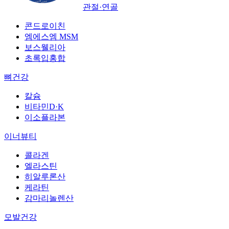
관절·연골
콘드로이친
엠에스엠 MSM
보스웰리아
초록입홍합
뼈건강
칼슘
비타민D·K
이소플라본
이너뷰티
콜라겐
엘라스틴
히알루론산
케라틴
감마리놀렌산
모발건강