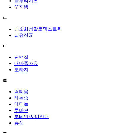
글루타치온
꾸지뽕
ㄴ
난소화성말토덱스트린
뇌유산균
ㄷ
단백질
대마종자유
도라지
ㄹ
락티움
레몬즙
레티놀
루바브
루테인·지아잔틴
류신