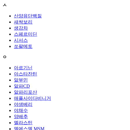
ㅅ
산양유단백질
새싹보리
생강차
스페르미딘
시서스
쏘팔메토
ㅇ
아르기닌
아스타잔틴
알부민
알파CD
알파리포산
애플사이다비니거
야생베리
야채수
양배추
엘라스틴
엠에스엠 MSM