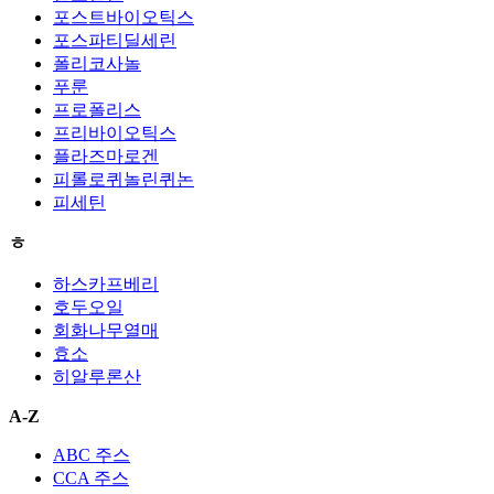
포스트바이오틱스
포스파티딜세린
폴리코사놀
푸룬
프로폴리스
프리바이오틱스
플라즈마로겐
피롤로퀴놀린퀴논
피세틴
ㅎ
하스카프베리
호두오일
회화나무열매
효소
히알루론산
A-Z
ABC 주스
CCA 주스