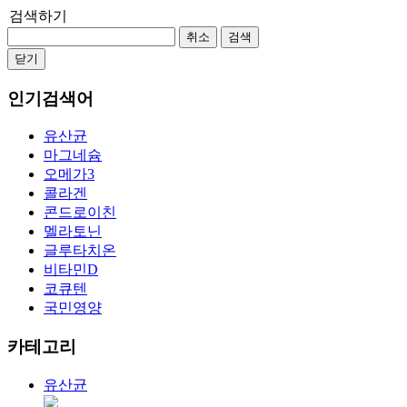
검색하기
취소
검색
닫기
인기검색어
유산균
마그네슘
오메가3
콜라겐
콘드로이친
멜라토닌
글루타치온
비타민D
코큐텐
국민영양
카테고리
유산균