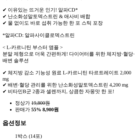
✔ 이유있는 뜨거운 인기! 알파CD*
✔ 난소화성말토덱스트린 & 애사비 배합
✔ 물 없이도 바로 섭취 가능한 한 포 스틱 포장
*알파CD: 알파사이클로덱스트린
< L-카르니틴 부스터 앰플 >
분말 제형으로 더욱 간편하게! 다이어터를 위한 체지방·혈당·
배변 솔루션
✔ 체지방 감소 기능성 원료 L-카르니틴 타르트레이트 2,000
mg
✔ 배변·혈당 관리를 위한 난소화성말토덱스트린 4,200 mg
✔ 비타민B군 2종과 셀렌까지, 상큼한 자몽맛 한 포!
정상가
19,800
원
판매가
55%
8,900원
옵션정보
1박스 (14포)