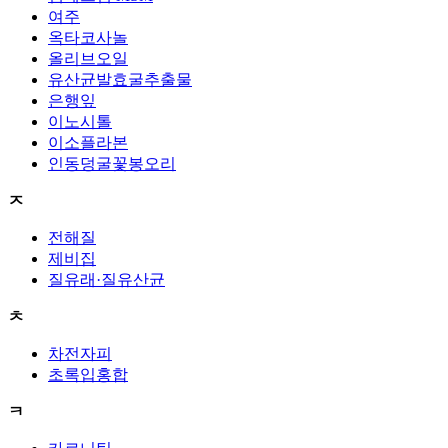
여주
옥타코사놀
올리브오일
유산균발효굴추출물
은행잎
이노시톨
이소플라본
인동덩굴꽃봉오리
ㅈ
전해질
제비집
질유래·질유산균
ㅊ
차전자피
초록입홍합
ㅋ