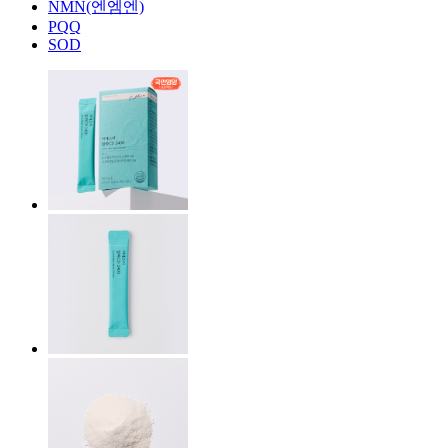
NMN(엔엠엔)
PQQ
SOD