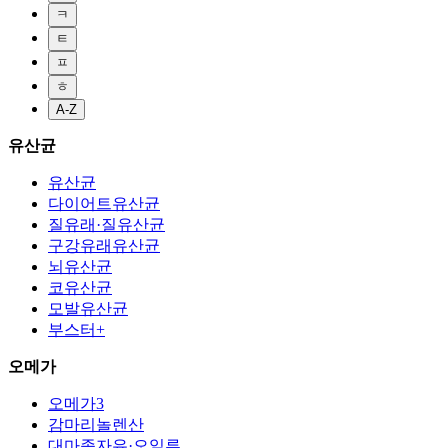
ㅋ
ㅌ
ㅍ
ㅎ
A-Z
유산균
유산균
다이어트유산균
질유래·질유산균
구강유래유산균
뇌유산균
코유산균
모발유산균
부스터+
오메가
오메가3
감마리놀렌산
대마종자유·오일류