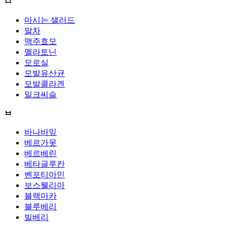
ㅁ
마시는 샐러드
말차
맥주효모
멜라토닌
모로실
모발유산균
모발콜라겐
밀크씨슬
ㅂ
바나바잎
베르가못
베르베린
베타글루칸
벤포티아민
보스웰리아
블랙마카
블루베리
빌베리