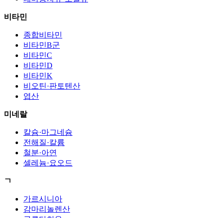
비타민
종합비타민
비타민B군
비타민C
비타민D
비타민K
비오틴·판토텐산
엽산
미네랄
칼슘·마그네슘
전해질·칼륨
철분·아연
셀레늄·요오드
ㄱ
가르시니아
감마리놀렌산