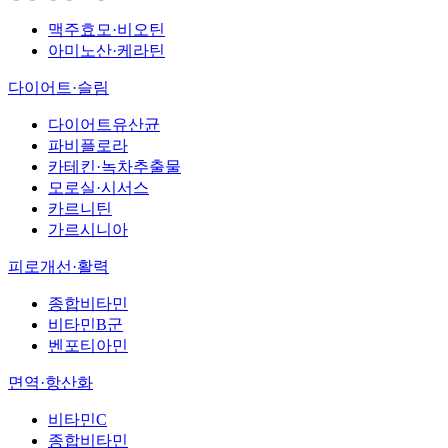
맥주효모·비오틴
아미노산·케라틴
다이어트·슬림
다이어트유산균
파비플로라
카테킨·녹차추출물
모로실·시서스
카르니틴
가르시니아
피로개선·활력
종합비타민
비타민B군
벤포티아민
면역·항산화
비타민C
종합비타민