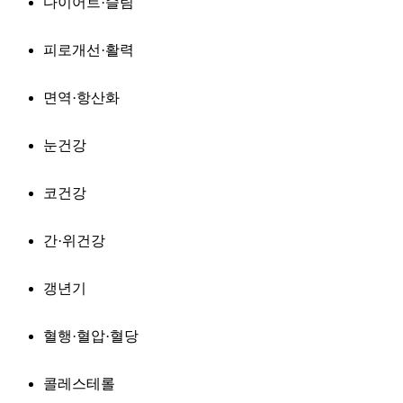
다이어트·슬림
피로개선·활력
면역·항산화
눈건강
코건강
간·위건강
갱년기
혈행·혈압·혈당
콜레스테롤