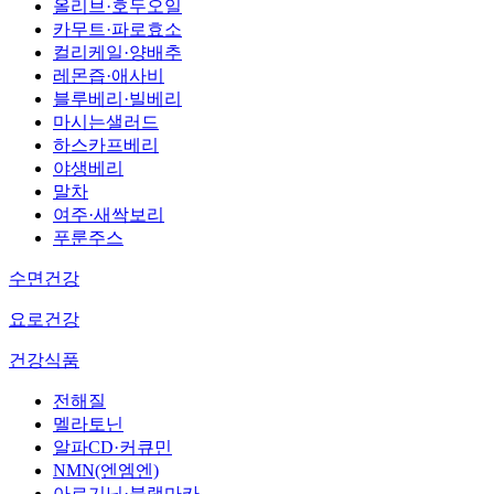
올리브·호두오일
카무트·파로효소
컬리케일·양배추
레몬즙·애사비
블루베리·빌베리
마시는샐러드
하스카프베리
야생베리
말차
여주·새싹보리
푸룬주스
수면건강
요로건강
건강식품
전해질
멜라토닌
알파CD·커큐민
NMN(엔엠엔)
아르기닌·블랙마카