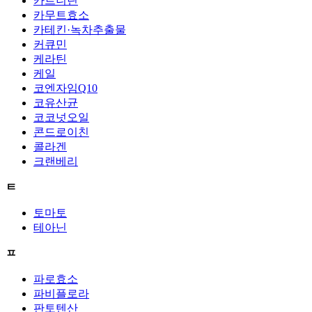
카르니틴
카무트효소
카테킨·녹차추출물
커큐민
케라틴
케일
코엔자임Q10
코유산균
코코넛오일
콘드로이친
콜라겐
크랜베리
ㅌ
토마토
테아닌
ㅍ
파로효소
파비플로라
판토텐산