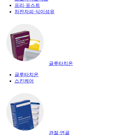
프리·포스트
차전자피·식이섬유
글루타치온
글루타치온
스킨케어
관절·연골