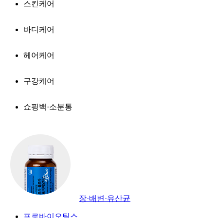
스킨케어
바디케어
헤어케어
구강케어
쇼핑백·소분통
장·배변·유산균
프로바이오틱스