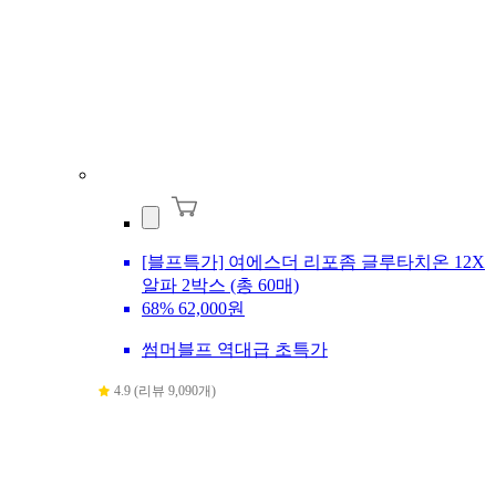
[블프특가] 여에스더 리포좀 글루타치온 12X
알파 2박스 (총 60매)
68%
62,000원
썸머블프 역대급 초특가
4.9 (리뷰 9,090개)