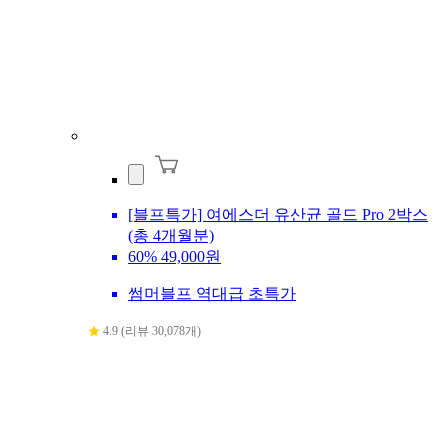
[블프특가] 여에스더 유산균 골드 Pro 2박스
(총 4개월분)
60%
49,000원
썸머블프 역대급 초특가
4.9 (리뷰 30,078개)