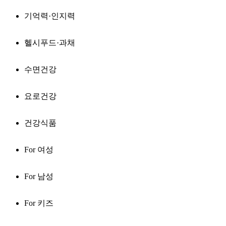
기억력·인지력
헬시푸드·과채
수면건강
요로건강
건강식품
For 여성
For 남성
For 키즈