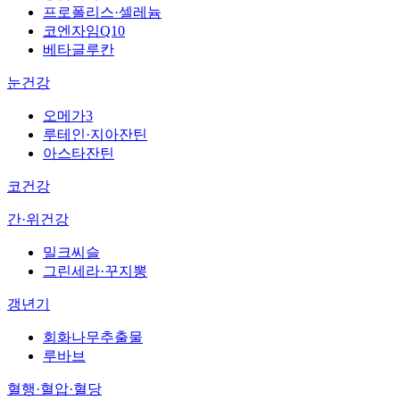
프로폴리스·셀레늄
코엔자임Q10
베타글루칸
눈건강
오메가3
루테인·지아잔틴
아스타잔틴
코건강
간·위건강
밀크씨슬
그린세라·꾸지뽕
갱년기
회화나무추출물
루바브
혈행·혈압·혈당