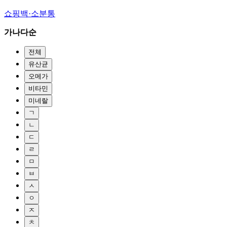
쇼핑백·소분통
가나다순
전체
유산균
오메가
비타민
미네랄
ㄱ
ㄴ
ㄷ
ㄹ
ㅁ
ㅂ
ㅅ
ㅇ
ㅈ
ㅊ