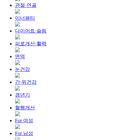
관절·연골
이너뷰티
다이어트·슬림
피로개선·활력
면역
눈건강
간·위건강
갱년기
혈행개선
For 여성
For 남성