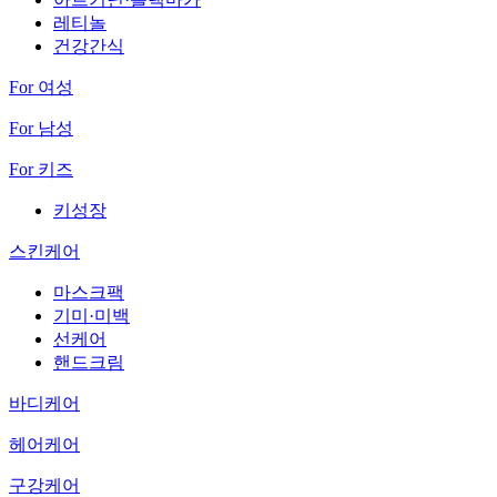
레티놀
건강간식
For 여성
For 남성
For 키즈
키성장
스킨케어
마스크팩
기미·미백
선케어
핸드크림
바디케어
헤어케어
구강케어