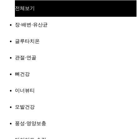
전체보기
장·배변·유산균
글루타치온
관절·연골
뼈건강
이너뷰티
모발건강
풍성·영양보충