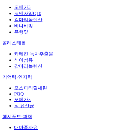
오메가3
코엔자임Q10
감마리놀렌산
바나바잎
은행잎
콜레스테롤
카테킨·녹차추출물
식이섬유
감마리놀렌산
기억력·인지력
포스파티딜세린
PQQ
오메가3
뇌 유산균
헬시푸드·과채
대마종자유