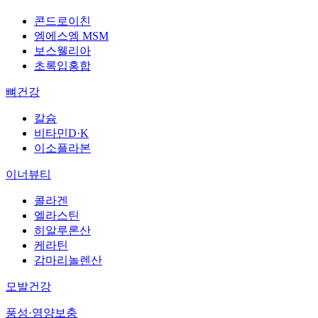
콘드로이친
엠에스엠 MSM
보스웰리아
초록입홍합
뼈건강
칼슘
비타민D·K
이소플라본
이너뷰티
콜라겐
엘라스틴
히알루론산
케라틴
감마리놀렌산
모발건강
풍성·영양보충