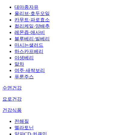
대마종자유
올리브·호두오일
카무트·파로효소
컬리케일·양배추
레몬즙·애사비
블루베리·빌베리
마시는샐러드
하스카프베리
야생베리
말차
여주·새싹보리
푸룬주스
수면건강
요로건강
건강식품
전해질
멜라토닌
알파CD·커큐민