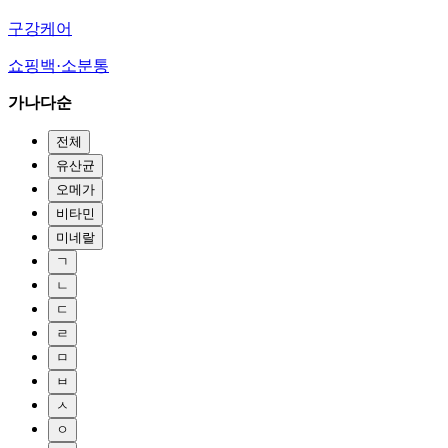
구강케어
쇼핑백·소분통
가나다순
전체
유산균
오메가
비타민
미네랄
ㄱ
ㄴ
ㄷ
ㄹ
ㅁ
ㅂ
ㅅ
ㅇ