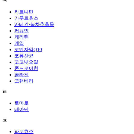
ㅋ
카르니틴
카무트효소
카테킨·녹차추출물
커큐민
케라틴
케일
코엔자임Q10
코유산균
코코넛오일
콘드로이친
콜라겐
크랜베리
ㅌ
토마토
테아닌
ㅍ
파로효소