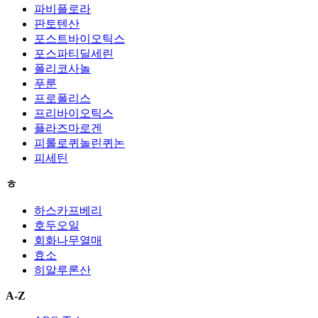
파비플로라
판토텐산
포스트바이오틱스
포스파티딜세린
폴리코사놀
푸룬
프로폴리스
프리바이오틱스
플라즈마로겐
피롤로퀴놀린퀴논
피세틴
ㅎ
하스카프베리
호두오일
회화나무열매
효소
히알루론산
A-Z