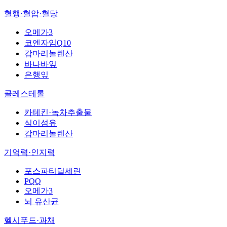
혈행·혈압·혈당
오메가3
코엔자임Q10
감마리놀렌산
바나바잎
은행잎
콜레스테롤
카테킨·녹차추출물
식이섬유
감마리놀렌산
기억력·인지력
포스파티딜세린
PQQ
오메가3
뇌 유산균
헬시푸드·과채