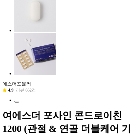
에스더포뮬러
4.9
리뷰 662건
여에스더 포사인 콘드로이친
1200 (관절 & 연골 더블케어 기