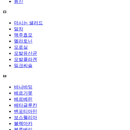
류신
ㅁ
마시는 샐러드
말차
맥주효모
멜라토닌
모로실
모발유산균
모발콜라겐
밀크씨슬
ㅂ
바나바잎
베르가못
베르베린
베타글루칸
벤포티아민
보스웰리아
블랙마카
블루베리