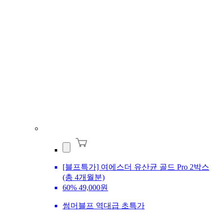
[블프특가] 여에스더 유산균 골드 Pro 2박스
(총 4개월분)
60%
49,000원
썸머블프 역대급 초특가