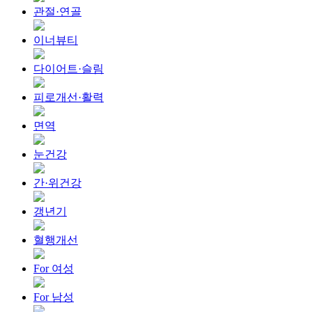
관절·연골
이너뷰티
다이어트·슬림
피로개선·활력
면역
눈건강
간·위건강
갱년기
혈행개선
For 여성
For 남성