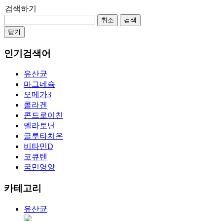
검색하기
취소
검색
닫기
인기검색어
유산균
마그네슘
오메가3
콜라겐
콘드로이친
멜라토닌
글루타치온
비타민D
코큐텐
국민영양
카테고리
유산균