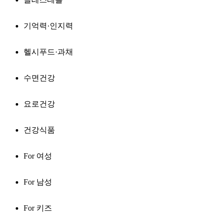
기억력·인지력
헬시푸드·과채
수면건강
요로건강
건강식품
For 여성
For 남성
For 키즈