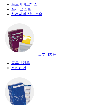
프로바이오틱스
프리·포스트
차전자피·식이섬유
글루타치온
글루타치온
스킨케어