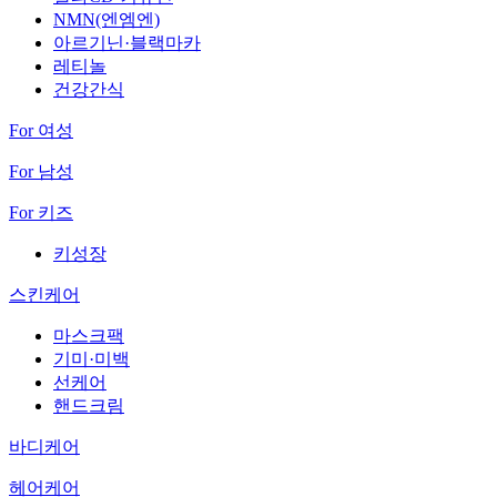
NMN(엔엠엔)
아르기닌·블랙마카
레티놀
건강간식
For 여성
For 남성
For 키즈
키성장
스킨케어
마스크팩
기미·미백
선케어
핸드크림
바디케어
헤어케어