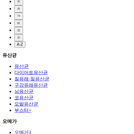
ㅈ
ㅊ
ㅋ
ㅌ
ㅍ
ㅎ
A-Z
유산균
유산균
다이어트유산균
질유래·질유산균
구강유래유산균
뇌유산균
코유산균
모발유산균
부스터+
오메가
오메가3