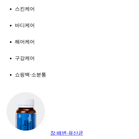
스킨케어
바디케어
헤어케어
구강케어
쇼핑백·소분통
장·배변·유산균