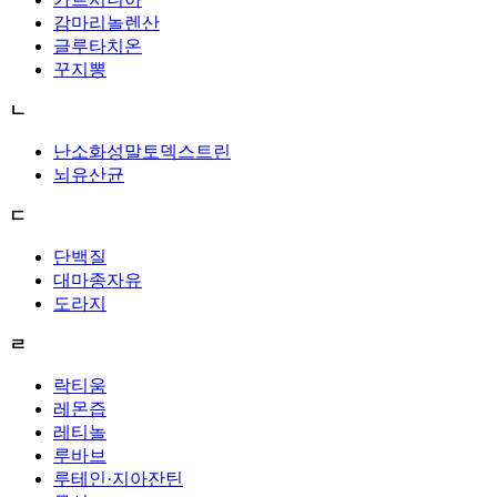
감마리놀렌산
글루타치온
꾸지뽕
ㄴ
난소화성말토덱스트린
뇌유산균
ㄷ
단백질
대마종자유
도라지
ㄹ
락티움
레몬즙
레티놀
루바브
루테인·지아잔틴