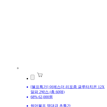
[블프특가] 여에스더 리포좀 글루타치온 12X
알파 2박스 (총 60매)
68%
62,000원
썸머블프 역대급 초특가