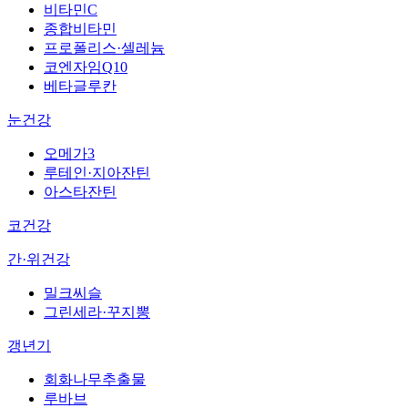
비타민C
종합비타민
프로폴리스·셀레늄
코엔자임Q10
베타글루칸
눈건강
오메가3
루테인·지아잔틴
아스타잔틴
코건강
간·위건강
밀크씨슬
그린세라·꾸지뽕
갱년기
회화나무추출물
루바브