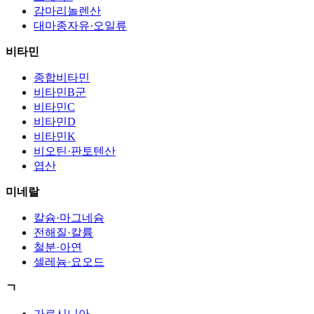
감마리놀렌산
대마종자유·오일류
비타민
종합비타민
비타민B군
비타민C
비타민D
비타민K
비오틴·판토텐산
엽산
미네랄
칼슘·마그네슘
전해질·칼륨
철분·아연
셀레늄·요오드
ㄱ
가르시니아