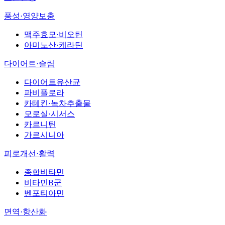
풍성·영양보충
맥주효모·비오틴
아미노산·케라틴
다이어트·슬림
다이어트유산균
파비플로라
카테킨·녹차추출물
모로실·시서스
카르니틴
가르시니아
피로개선·활력
종합비타민
비타민B군
벤포티아민
면역·항산화