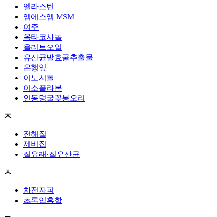
엘라스틴
엠에스엠 MSM
여주
옥타코사놀
올리브오일
유산균발효굴추출물
은행잎
이노시톨
이소플라본
인동덩굴꽃봉오리
ㅈ
전해질
제비집
질유래·질유산균
ㅊ
차전자피
초록입홍합