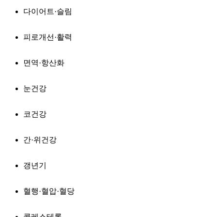
다이어트·슬림
피로개선·활력
면역·항산화
눈건강
코건강
간·위건강
갱년기
혈행·혈압·혈당
콜레스테롤