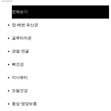
전체보기
장·배변·유산균
글루타치온
관절·연골
뼈건강
이너뷰티
모발건강
풍성·영양보충