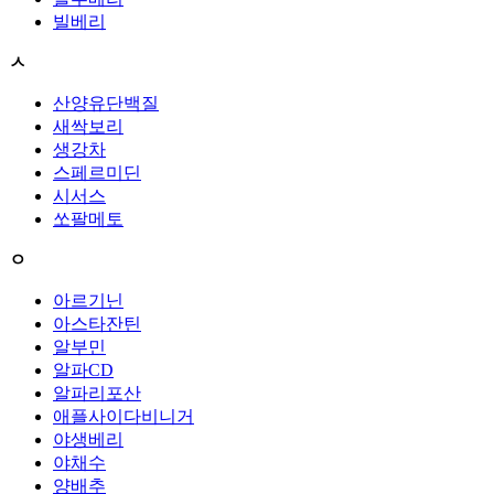
빌베리
ㅅ
산양유단백질
새싹보리
생강차
스페르미딘
시서스
쏘팔메토
ㅇ
아르기닌
아스타잔틴
알부민
알파CD
알파리포산
애플사이다비니거
야생베리
야채수
양배추