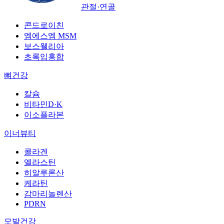
관절·연골
콘드로이친
엠에스엠 MSM
보스웰리아
초록입홍합
뼈건강
칼슘
비타민D·K
이소플라본
이너뷰티
콜라겐
엘라스틴
히알루론산
케라틴
감마리놀렌산
PDRN
모발건강