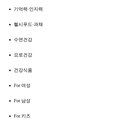
기억력·인지력
헬시푸드·과채
수면건강
요로건강
건강식품
For 여성
For 남성
For 키즈