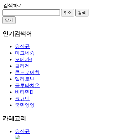
검색하기
취소
검색
닫기
인기검색어
유산균
마그네슘
오메가3
콜라겐
콘드로이친
멜라토닌
글루타치온
비타민D
코큐텐
국민영양
카테고리
유산균