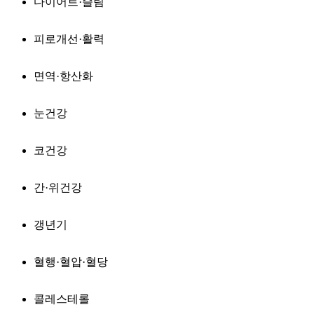
다이어트·슬림
피로개선·활력
면역·항산화
눈건강
코건강
간·위건강
갱년기
혈행·혈압·혈당
콜레스테롤