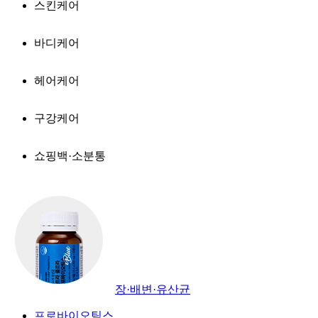
스킨케어
바디케어
헤어케어
구강케어
쇼핑백·소분통
장·배변·유산균
프로바이오틱스