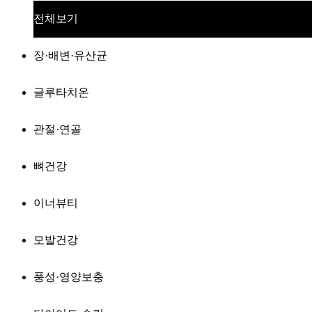
전체보기
장·배변·유산균
글루타치온
관절·연골
뼈건강
이너뷰티
모발건강
풍성·영양보충