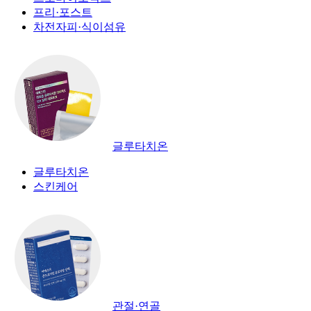
프리·포스트
차전자피·식이섬유
글루타치온
글루타치온
스킨케어
관절·연골