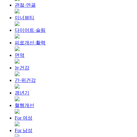
관절·연골
이너뷰티
다이어트·슬림
피로개선·활력
면역
눈건강
간·위건강
갱년기
혈행개선
For 여성
For 남성