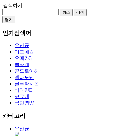
검색하기
취소
검색
닫기
인기검색어
유산균
마그네슘
오메가3
콜라겐
콘드로이친
멜라토닌
글루타치온
비타민D
코큐텐
국민영양
카테고리
유산균