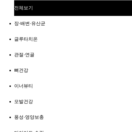
전체보기
장·배변·유산균
글루타치온
관절·연골
뼈건강
이너뷰티
모발건강
풍성·영양보충