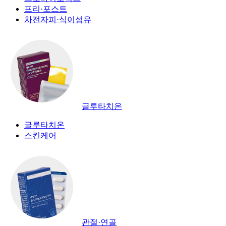
프리·포스트
차전자피·식이섬유
글루타치온
글루타치온
스킨케어
관절·연골