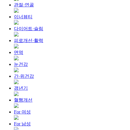
관절·연골
이너뷰티
다이어트·슬림
피로개선·활력
면역
눈건강
간·위건강
갱년기
혈행개선
For 여성
For 남성