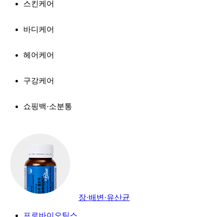
스킨케어
바디케어
헤어케어
구강케어
쇼핑백·소분통
장·배변·유산균
프로바이오틱스