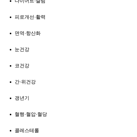
다이어트·슬림
피로개선·활력
면역·항산화
눈건강
코건강
간·위건강
갱년기
혈행·혈압·혈당
콜레스테롤