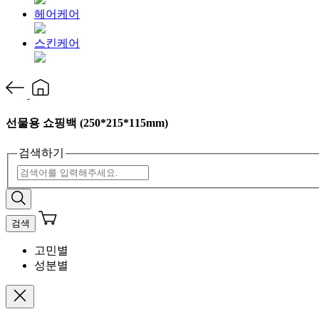
헤어케어
스킨케어
선물용 쇼핑백 (250*215*115mm)
검색하기
검색
고민별
성분별