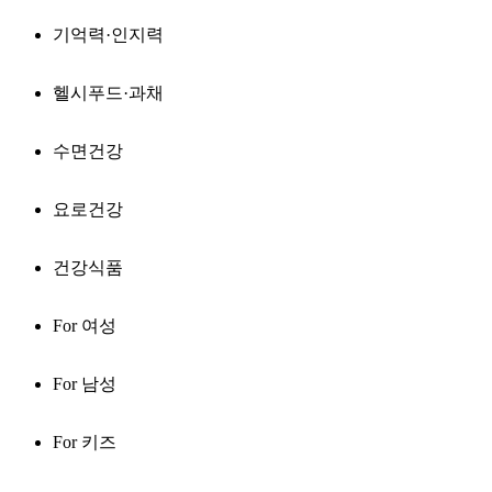
기억력·인지력
헬시푸드·과채
수면건강
요로건강
건강식품
For 여성
For 남성
For 키즈