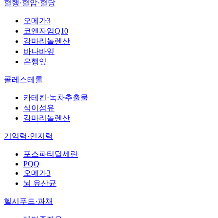
혈행·혈압·혈당
오메가3
코엔자임Q10
감마리놀렌산
바나바잎
은행잎
콜레스테롤
카테킨·녹차추출물
식이섬유
감마리놀렌산
기억력·인지력
포스파티딜세린
PQQ
오메가3
뇌 유산균
헬시푸드·과채