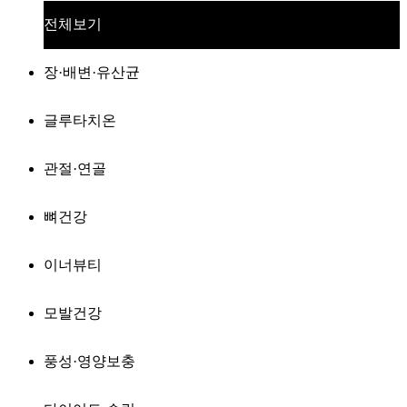
전체보기
장·배변·유산균
글루타치온
관절·연골
뼈건강
이너뷰티
모발건강
풍성·영양보충