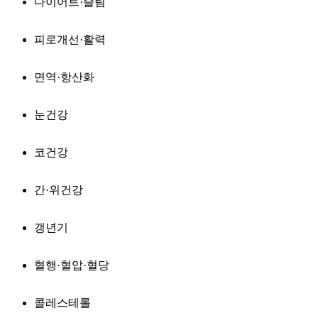
다이어트·슬림
피로개선·활력
면역·항산화
눈건강
코건강
간·위건강
갱년기
혈행·혈압·혈당
콜레스테롤