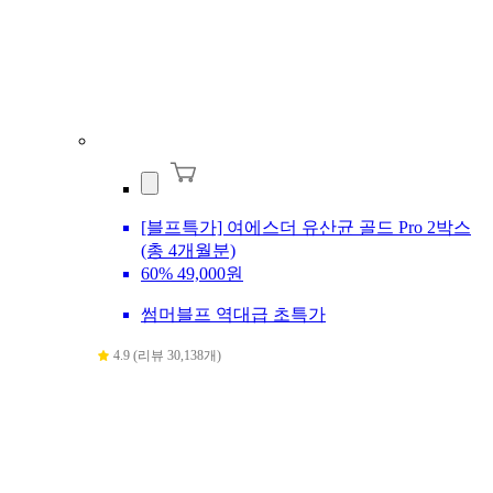
[블프특가] 여에스더 유산균 골드 Pro 2박스
(총 4개월분)
60%
49,000원
썸머블프 역대급 초특가
4.9 (리뷰 30,138개)