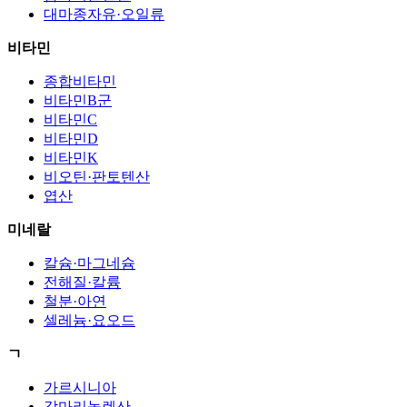
대마종자유·오일류
비타민
종합비타민
비타민B군
비타민C
비타민D
비타민K
비오틴·판토텐산
엽산
미네랄
칼슘·마그네슘
전해질·칼륨
철분·아연
셀레늄·요오드
ㄱ
가르시니아
감마리놀렌산