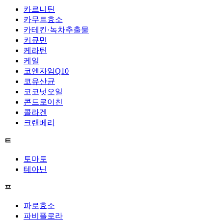
카르니틴
카무트효소
카테킨·녹차추출물
커큐민
케라틴
케일
코엔자임Q10
코유산균
코코넛오일
콘드로이친
콜라겐
크랜베리
ㅌ
토마토
테아닌
ㅍ
파로효소
파비플로라