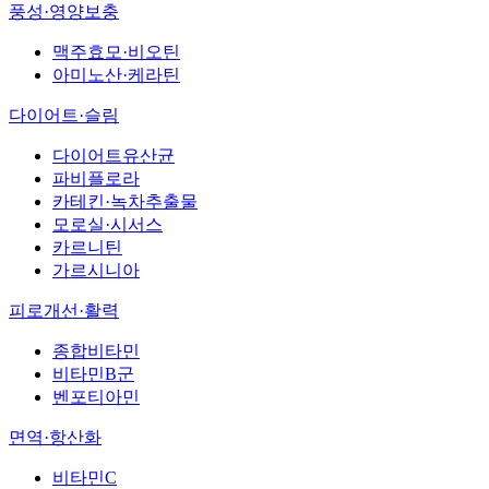
풍성·영양보충
맥주효모·비오틴
아미노산·케라틴
다이어트·슬림
다이어트유산균
파비플로라
카테킨·녹차추출물
모로실·시서스
카르니틴
가르시니아
피로개선·활력
종합비타민
비타민B군
벤포티아민
면역·항산화
비타민C