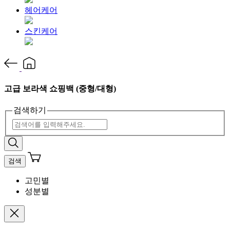
헤어케어
스킨케어
고급 보라색 쇼핑백 (중형/대형)
검색하기
검색
고민별
성분별