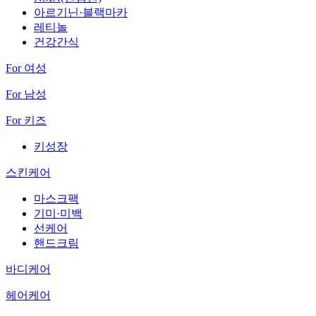
아르기닌·블랙마카
레티놀
건강간식
For 여성
For 남성
For 키즈
키성장
스킨케어
마스크팩
기미·미백
선케어
핸드크림
바디케어
헤어케어