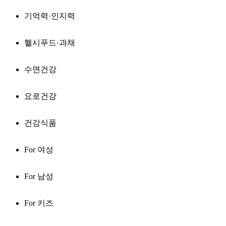
기억력·인지력
헬시푸드·과채
수면건강
요로건강
건강식품
For 여성
For 남성
For 키즈