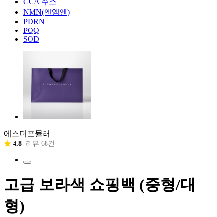
CCA 주스
NMN(엔엠엔)
PDRN
PQQ
SOD
에스더포뮬러
4.8
리뷰 68건
고급 보라색 쇼핑백 (중형/대
형)