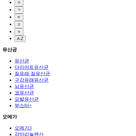
ㅊ
ㅋ
ㅌ
ㅍ
ㅎ
A-Z
유산균
유산균
다이어트유산균
질유래·질유산균
구강유래유산균
뇌유산균
코유산균
모발유산균
부스터+
오메가
오메가3
감마리놀렌산