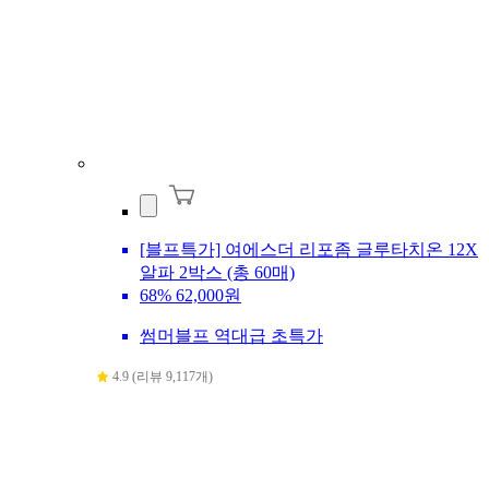
[블프특가] 여에스더 리포좀 글루타치온 12X
알파 2박스 (총 60매)
68%
62,000원
썸머블프 역대급 초특가
4.9 (리뷰 9,117개)