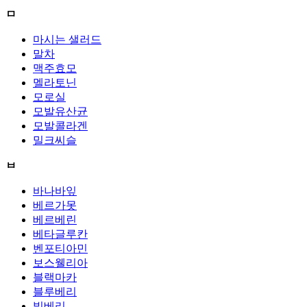
ㅁ
마시는 샐러드
말차
맥주효모
멜라토닌
모로실
모발유산균
모발콜라겐
밀크씨슬
ㅂ
바나바잎
베르가못
베르베린
베타글루칸
벤포티아민
보스웰리아
블랙마카
블루베리
빌베리