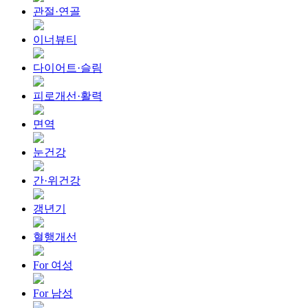
관절·연골
이너뷰티
다이어트·슬림
피로개선·활력
면역
눈건강
간·위건강
갱년기
혈행개선
For 여성
For 남성