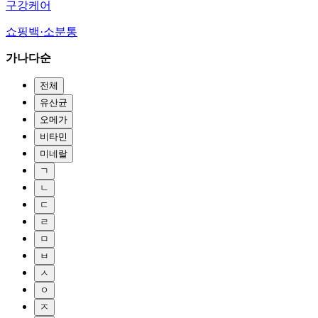
구강케어
쇼핑백·소분통
가나다순
전체
유산균
오메가
비타민
미네랄
ㄱ
ㄴ
ㄷ
ㄹ
ㅁ
ㅂ
ㅅ
ㅇ
ㅈ