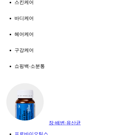
스킨케어
바디케어
헤어케어
구강케어
쇼핑백·소분통
장·배변·유산균
프로바이오틱스