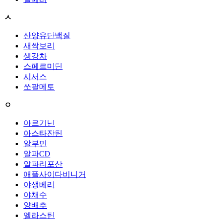
ㅅ
산양유단백질
새싹보리
생강차
스페르미딘
시서스
쏘팔메토
ㅇ
아르기닌
아스타잔틴
알부민
알파CD
알파리포산
애플사이다비니거
야생베리
야채수
양배추
엘라스틴