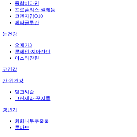
종합비타민
프로폴리스·셀레늄
코엔자임Q10
베타글루칸
눈건강
오메가3
루테인·지아잔틴
아스타잔틴
코건강
간·위건강
밀크씨슬
그린세라·꾸지뽕
갱년기
회화나무추출물
루바브