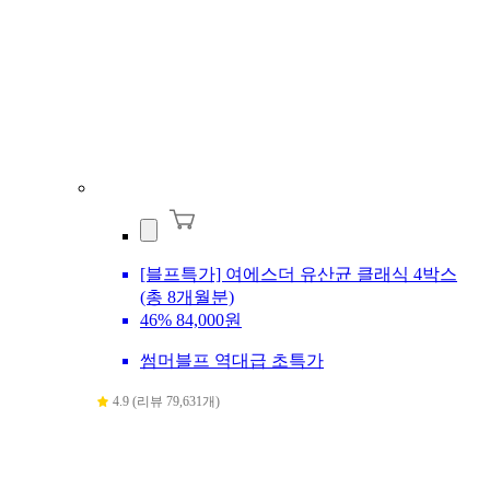
[블프특가] 여에스더 유산균 클래식 4박스
(총 8개월분)
46%
84,000원
썸머블프 역대급 초특가
4.9 (리뷰 79,631개)