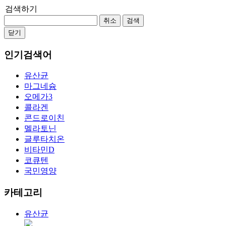
검색하기
취소
검색
닫기
인기검색어
유산균
마그네슘
오메가3
콜라겐
콘드로이친
멜라토닌
글루타치온
비타민D
코큐텐
국민영양
카테고리
유산균