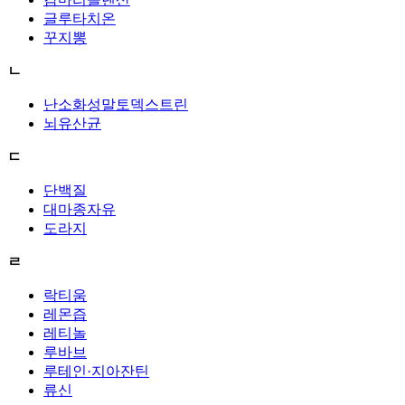
글루타치온
꾸지뽕
ㄴ
난소화성말토덱스트린
뇌유산균
ㄷ
단백질
대마종자유
도라지
ㄹ
락티움
레몬즙
레티놀
루바브
루테인·지아잔틴
류신