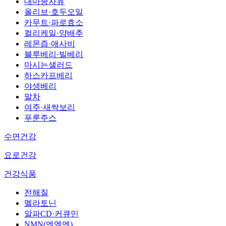
대마종자유
올리브·호두오일
카무트·파로효소
컬리케일·양배추
레몬즙·애사비
블루베리·빌베리
마시는샐러드
하스카프베리
야생베리
말차
여주·새싹보리
푸룬주스
수면건강
요로건강
건강식품
전해질
멜라토닌
알파CD·커큐민
NMN(엔엠엔)