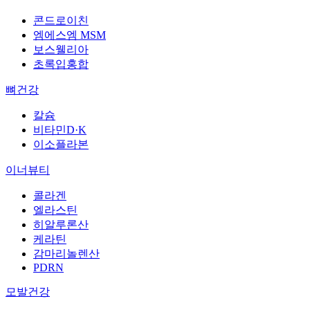
콘드로이친
엠에스엠 MSM
보스웰리아
초록입홍합
뼈건강
칼슘
비타민D·K
이소플라본
이너뷰티
콜라겐
엘라스틴
히알루론산
케라틴
감마리놀렌산
PDRN
모발건강