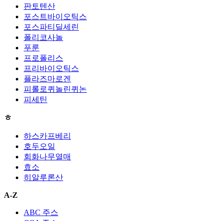
판토텐산
포스트바이오틱스
포스파티딜세린
폴리코사놀
푸룬
프로폴리스
프리바이오틱스
플라즈마로겐
피롤로퀴놀린퀴논
피세틴
ㅎ
하스카프베리
호두오일
회화나무열매
효소
히알루론산
A-Z
ABC 주스