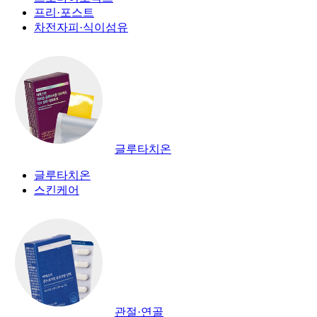
프리·포스트
차전자피·식이섬유
글루타치온
글루타치온
스킨케어
관절·연골