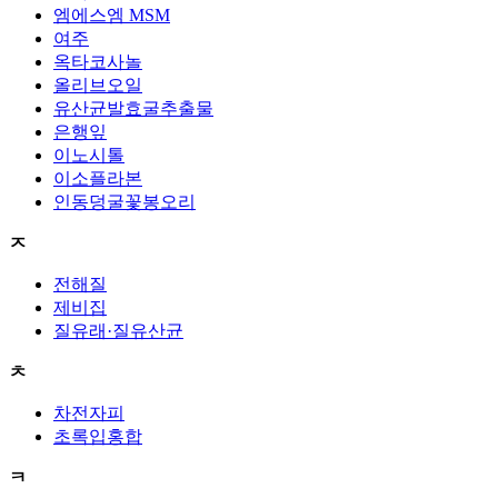
엠에스엠 MSM
여주
옥타코사놀
올리브오일
유산균발효굴추출물
은행잎
이노시톨
이소플라본
인동덩굴꽃봉오리
ㅈ
전해질
제비집
질유래·질유산균
ㅊ
차전자피
초록입홍합
ㅋ