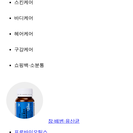
스킨케어
바디케어
헤어케어
구강케어
쇼핑백·소분통
장·배변·유산균
프로바이오틱스