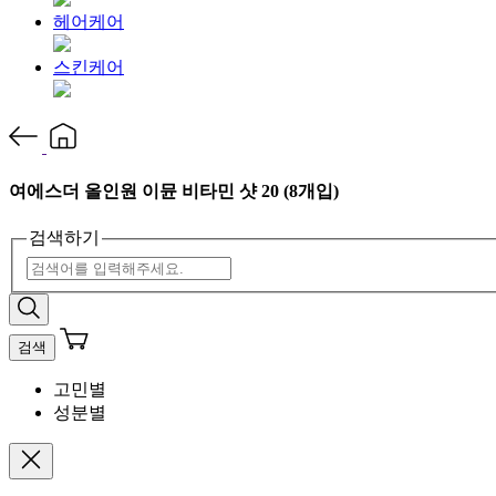
헤어케어
스킨케어
여에스더 올인원 이뮨 비타민 샷 20 (8개입)
검색하기
검색
고민별
성분별