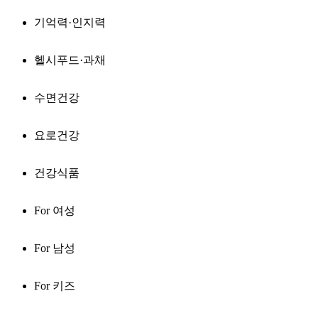
기억력·인지력
헬시푸드·과채
수면건강
요로건강
건강식품
For 여성
For 남성
For 키즈