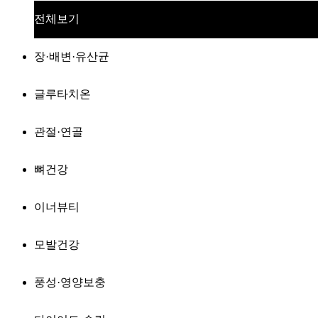
전체보기
장·배변·유산균
글루타치온
관절·연골
뼈건강
이너뷰티
모발건강
풍성·영양보충