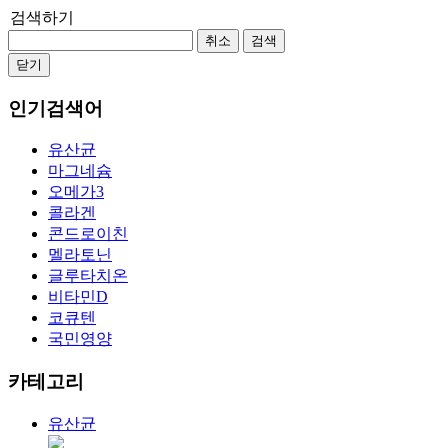
검색하기
취소
검색
닫기
인기검색어
유산균
마그네슘
오메가3
콜라겐
콘드로이친
멜라토닌
글루타치온
비타민D
코큐텐
국민영양
카테고리
유산균