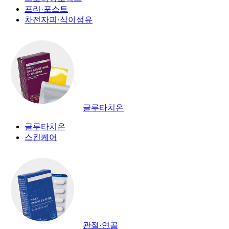
프리·포스트
차전자피·식이섬유
글루타치온
글루타치온
스킨케어
관절·연골