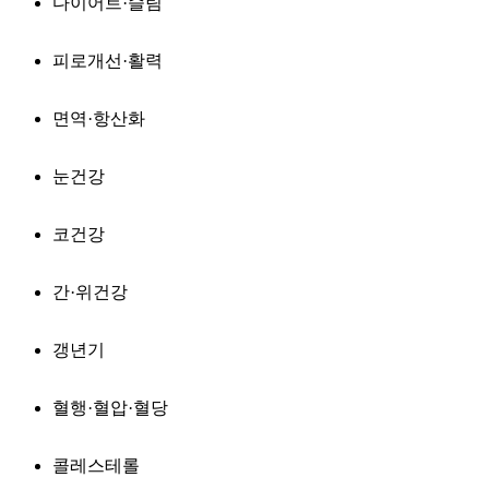
다이어트·슬림
피로개선·활력
면역·항산화
눈건강
코건강
간·위건강
갱년기
혈행·혈압·혈당
콜레스테롤