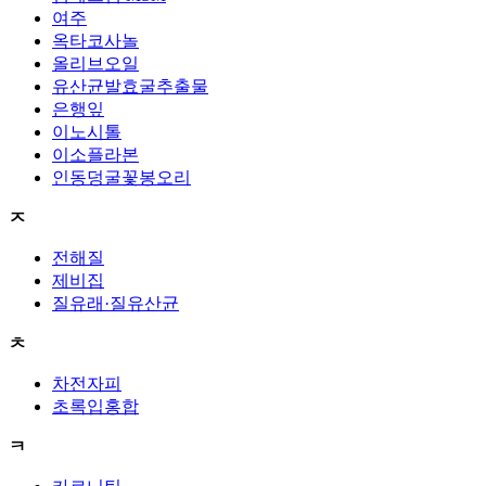
여주
옥타코사놀
올리브오일
유산균발효굴추출물
은행잎
이노시톨
이소플라본
인동덩굴꽃봉오리
ㅈ
전해질
제비집
질유래·질유산균
ㅊ
차전자피
초록입홍합
ㅋ