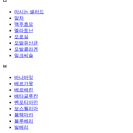
ㅁ
마시는 샐러드
말차
맥주효모
멜라토닌
모로실
모발유산균
모발콜라겐
밀크씨슬
ㅂ
바나바잎
베르가못
베르베린
베타글루칸
벤포티아민
보스웰리아
블랙마카
블루베리
빌베리