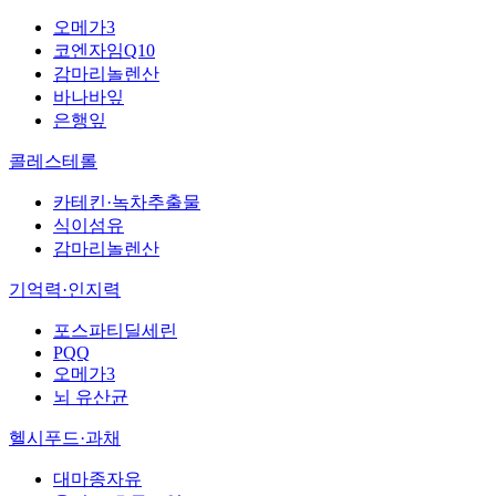
오메가3
코엔자임Q10
감마리놀렌산
바나바잎
은행잎
콜레스테롤
카테킨·녹차추출물
식이섬유
감마리놀렌산
기억력·인지력
포스파티딜세린
PQQ
오메가3
뇌 유산균
헬시푸드·과채
대마종자유