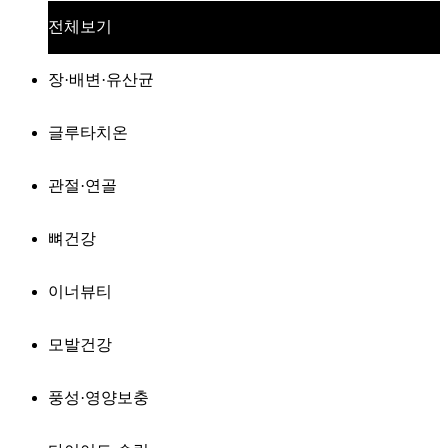
전체보기
장·배변·유산균
글루타치온
관절·연골
뼈건강
이너뷰티
모발건강
풍성·영양보충