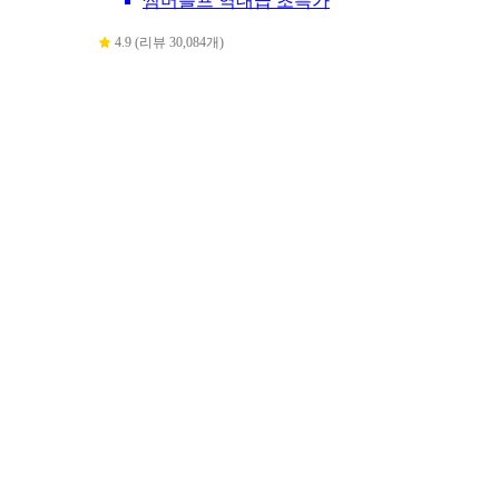
썸머블프 역대급 초특가
4.9 (리뷰 30,084개)