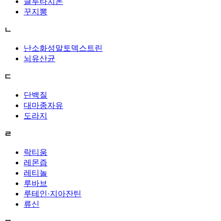
글루타치온
꾸지뽕
ㄴ
난소화성말토덱스트린
뇌유산균
ㄷ
단백질
대마종자유
도라지
ㄹ
락티움
레몬즙
레티놀
루바브
루테인·지아잔틴
류신