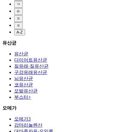
ㅋ
ㅌ
ㅍ
ㅎ
A-Z
유산균
유산균
다이어트유산균
질유래·질유산균
구강유래유산균
뇌유산균
코유산균
모발유산균
부스터+
오메가
오메가3
감마리놀렌산
대마종자유·오일류