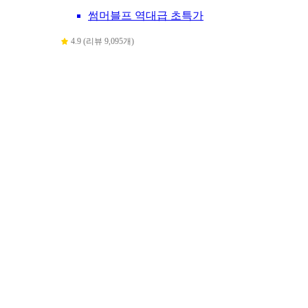
썸머블프 역대급 초특가
4.9 (리뷰 9,095개)