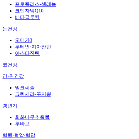
프로폴리스·셀레늄
코엔자임Q10
베타글루칸
눈건강
오메가3
루테인·지아잔틴
아스타잔틴
코건강
간·위건강
밀크씨슬
그린세라·꾸지뽕
갱년기
회화나무추출물
루바브
혈행·혈압·혈당