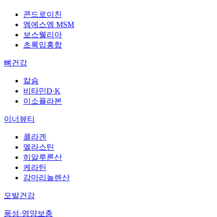
콘드로이친
엠에스엠 MSM
보스웰리아
초록입홍합
뼈건강
칼슘
비타민D·K
이소플라본
이너뷰티
콜라겐
엘라스틴
히알루론산
케라틴
감마리놀렌산
모발건강
풍성·영양보충