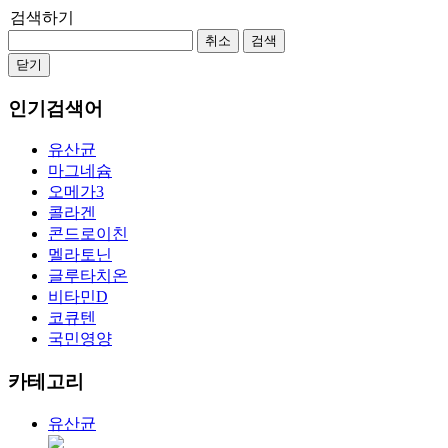
검색하기
취소
검색
닫기
인기검색어
유산균
마그네슘
오메가3
콜라겐
콘드로이친
멜라토닌
글루타치온
비타민D
코큐텐
국민영양
카테고리
유산균