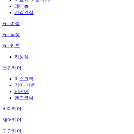
레티놀
건강간식
For 여성
For 남성
For 키즈
키성장
스킨케어
마스크팩
기미·미백
선케어
핸드크림
바디케어
헤어케어
구강케어