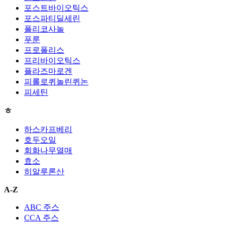
포스트바이오틱스
포스파티딜세린
폴리코사놀
푸룬
프로폴리스
프리바이오틱스
플라즈마로겐
피롤로퀴놀린퀴논
피세틴
ㅎ
하스카프베리
호두오일
회화나무열매
효소
히알루론산
A-Z
ABC 주스
CCA 주스