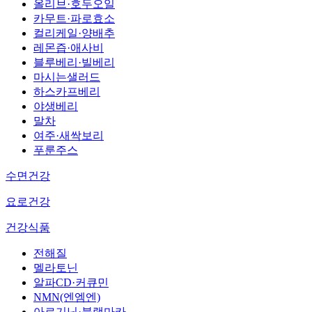
올리브·호두오일
카무트·파로효소
컬리케일·양배추
레몬즙·애사비
블루베리·빌베리
마시는샐러드
하스카프베리
야생베리
말차
여주·새싹보리
푸룬주스
수면건강
요로건강
건강식품
전해질
멜라토닌
알파CD·커큐민
NMN(엔엠엔)
아르기닌·블랙마카