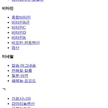
비타민
종합비타민
비타민B군
비타민C
비타민D
비타민K
비오틴·판토텐산
엽산
미네랄
칼슘·마그네슘
전해질·칼륨
철분·아연
셀레늄·요오드
ㄱ
가르시니아
감마리놀렌산