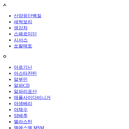
ㅅ
산양유단백질
새싹보리
생강차
스페르미딘
시서스
쏘팔메토
ㅇ
아르기닌
아스타잔틴
알부민
알파CD
알파리포산
애플사이다비니거
야생베리
야채수
양배추
엘라스틴
엠에스엠 MSM