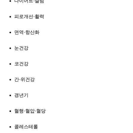
다이어트·슬림
피로개선·활력
면역·항산화
눈건강
코건강
간·위건강
갱년기
혈행·혈압·혈당
콜레스테롤