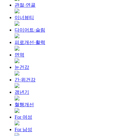
관절·연골
이너뷰티
다이어트·슬림
피로개선·활력
면역
눈건강
간·위건강
갱년기
혈행개선
For 여성
For 남성