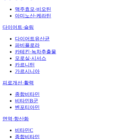
맥주효모·비오틴
아미노산·케라틴
다이어트·슬림
다이어트유산균
파비플로라
카테킨·녹차추출물
모로실·시서스
카르니틴
가르시니아
피로개선·활력
종합비타민
비타민B군
벤포티아민
면역·항산화
비타민C
종합비타민