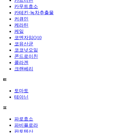
카르니틴
카무트효소
카테킨·녹차추출물
커큐민
케라틴
케일
코엔자임Q10
코유산균
코코넛오일
콘드로이친
콜라겐
크랜베리
ㅌ
토마토
테아닌
ㅍ
파로효소
파비플로라
판토텐산