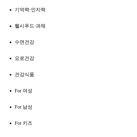
기억력·인지력
헬시푸드·과채
수면건강
요로건강
건강식품
For 여성
For 남성
For 키즈