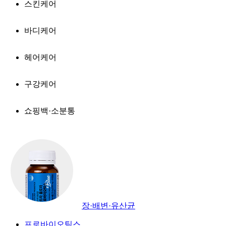
스킨케어
바디케어
헤어케어
구강케어
쇼핑백·소분통
장·배변·유산균
프로바이오틱스