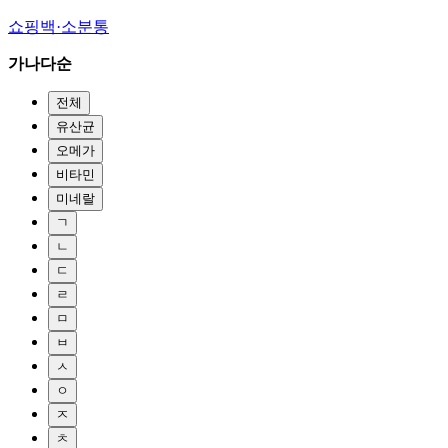
쇼핑백·소분통
가나다순
전체
유산균
오메가
비타민
미네랄
ㄱ
ㄴ
ㄷ
ㄹ
ㅁ
ㅂ
ㅅ
ㅇ
ㅈ
ㅊ