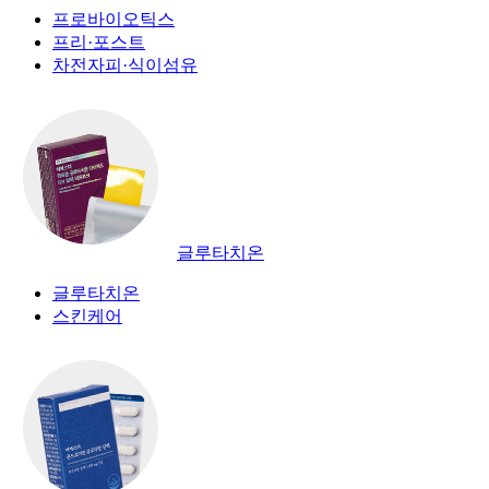
프로바이오틱스
프리·포스트
차전자피·식이섬유
글루타치온
글루타치온
스킨케어