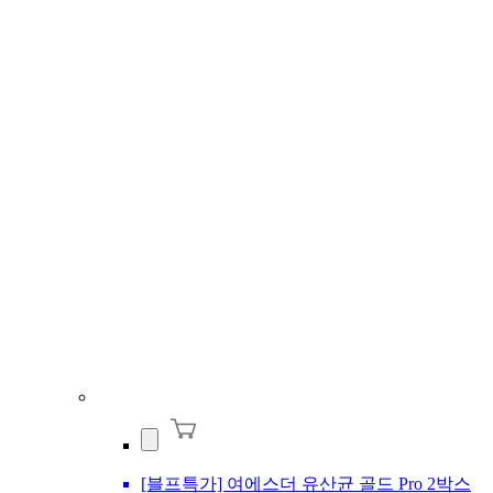
[블프특가] 여에스더 유산균 골드 Pro 2박스