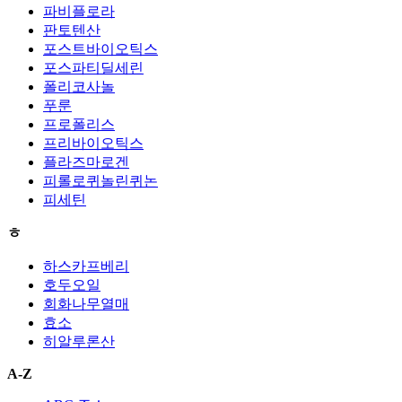
파비플로라
판토텐산
포스트바이오틱스
포스파티딜세린
폴리코사놀
푸룬
프로폴리스
프리바이오틱스
플라즈마로겐
피롤로퀴놀린퀴논
피세틴
ㅎ
하스카프베리
호두오일
회화나무열매
효소
히알루론산
A-Z