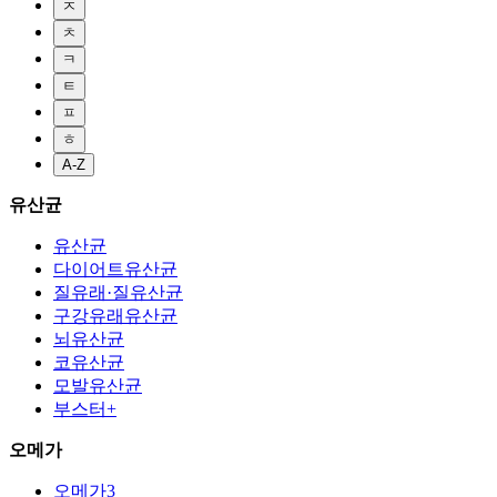
ㅈ
ㅊ
ㅋ
ㅌ
ㅍ
ㅎ
A-Z
유산균
유산균
다이어트유산균
질유래·질유산균
구강유래유산균
뇌유산균
코유산균
모발유산균
부스터+
오메가
오메가3