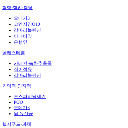
혈행·혈압·혈당
오메가3
코엔자임Q10
감마리놀렌산
바나바잎
은행잎
콜레스테롤
카테킨·녹차추출물
식이섬유
감마리놀렌산
기억력·인지력
포스파티딜세린
PQQ
오메가3
뇌 유산균
헬시푸드·과채