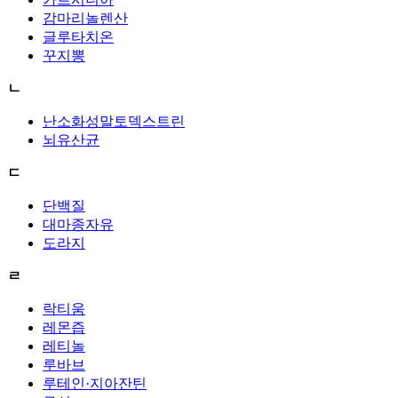
감마리놀렌산
글루타치온
꾸지뽕
ㄴ
난소화성말토덱스트린
뇌유산균
ㄷ
단백질
대마종자유
도라지
ㄹ
락티움
레몬즙
레티놀
루바브
루테인·지아잔틴