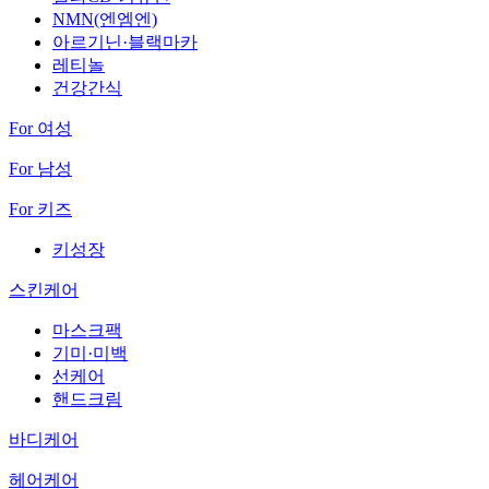
NMN(엔엠엔)
아르기닌·블랙마카
레티놀
건강간식
For 여성
For 남성
For 키즈
키성장
스킨케어
마스크팩
기미·미백
선케어
핸드크림
바디케어
헤어케어