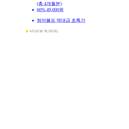
(총 4개월분)
60%
49,000원
썸머블프 역대급 초특가
4.9 (리뷰 30,185개)