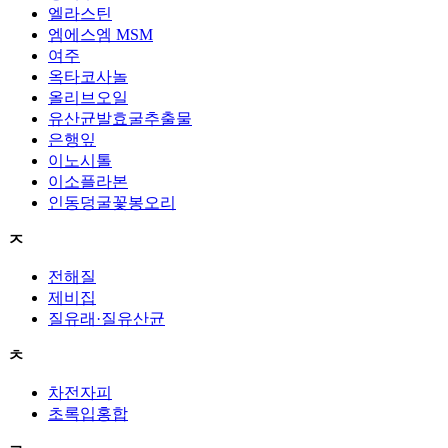
엘라스틴
엠에스엠 MSM
여주
옥타코사놀
올리브오일
유산균발효굴추출물
은행잎
이노시톨
이소플라본
인동덩굴꽃봉오리
ㅈ
전해질
제비집
질유래·질유산균
ㅊ
차전자피
초록입홍합