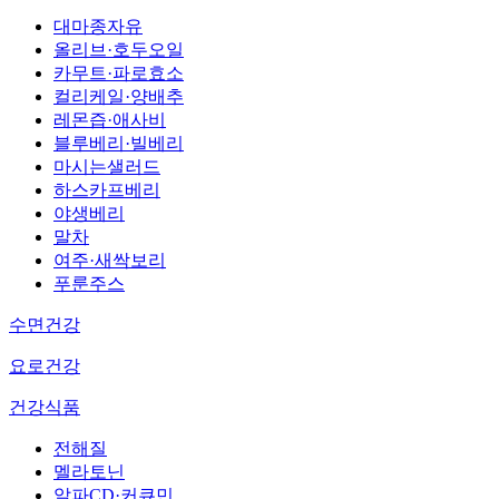
대마종자유
올리브·호두오일
카무트·파로효소
컬리케일·양배추
레몬즙·애사비
블루베리·빌베리
마시는샐러드
하스카프베리
야생베리
말차
여주·새싹보리
푸룬주스
수면건강
요로건강
건강식품
전해질
멜라토닌
알파CD·커큐민