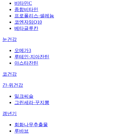
비타민C
종합비타민
프로폴리스·셀레늄
코엔자임Q10
베타글루칸
눈건강
오메가3
루테인·지아잔틴
아스타잔틴
코건강
간·위건강
밀크씨슬
그린세라·꾸지뽕
갱년기
회화나무추출물
루바브