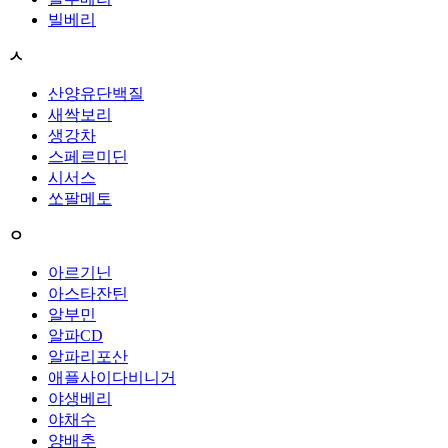
빌베리
ㅅ
산양유단백질
새싹보리
생강차
스페르미딘
시서스
쏘팔메토
ㅇ
아르기닌
아스타잔틴
알부민
알파CD
알파리포산
애플사이다비니거
야생베리
야채수
양배추