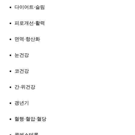
다이어트·슬림
피로개선·활력
면역·항산화
눈건강
코건강
간·위건강
갱년기
혈행·혈압·혈당
콜레스테롤