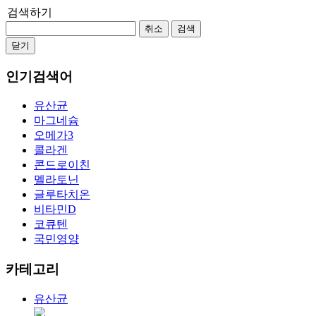
검색하기
취소
검색
닫기
인기검색어
유산균
마그네슘
오메가3
콜라겐
콘드로이친
멜라토닌
글루타치온
비타민D
코큐텐
국민영양
카테고리
유산균