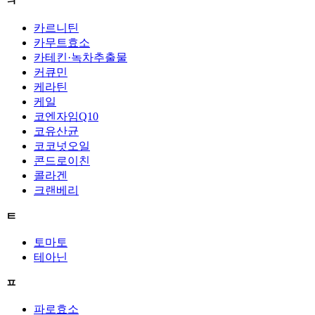
ㅋ
카르니틴
카무트효소
카테킨·녹차추출물
커큐민
케라틴
케일
코엔자임Q10
코유산균
코코넛오일
콘드로이친
콜라겐
크랜베리
ㅌ
토마토
테아닌
ㅍ
파로효소