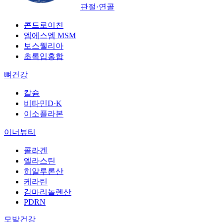
관절·연골
콘드로이친
엠에스엠 MSM
보스웰리아
초록입홍합
뼈건강
칼슘
비타민D·K
이소플라본
이너뷰티
콜라겐
엘라스틴
히알루론산
케라틴
감마리놀렌산
PDRN
모발건강