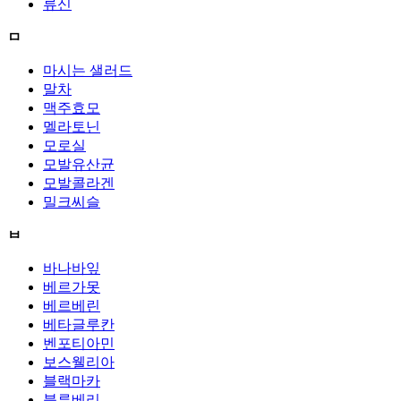
류신
ㅁ
마시는 샐러드
말차
맥주효모
멜라토닌
모로실
모발유산균
모발콜라겐
밀크씨슬
ㅂ
바나바잎
베르가못
베르베린
베타글루칸
벤포티아민
보스웰리아
블랙마카
블루베리