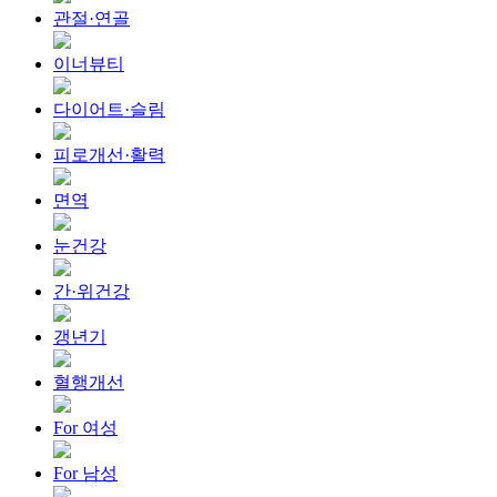
관절·연골
이너뷰티
다이어트·슬림
피로개선·활력
면역
눈건강
간·위건강
갱년기
혈행개선
For 여성
For 남성