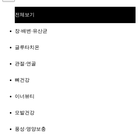
전체보기
장·배변·유산균
글루타치온
관절·연골
뼈건강
이너뷰티
모발건강
풍성·영양보충