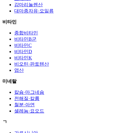
감마리놀렌산
대마종자유·오일류
비타민
종합비타민
비타민B군
비타민C
비타민D
비타민K
비오틴·판토텐산
엽산
미네랄
칼슘·마그네슘
전해질·칼륨
철분·아연
셀레늄·요오드
ㄱ
가르시니아