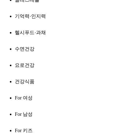
기억력·인지력
헬시푸드·과채
수면건강
요로건강
건강식품
For 여성
For 남성
For 키즈