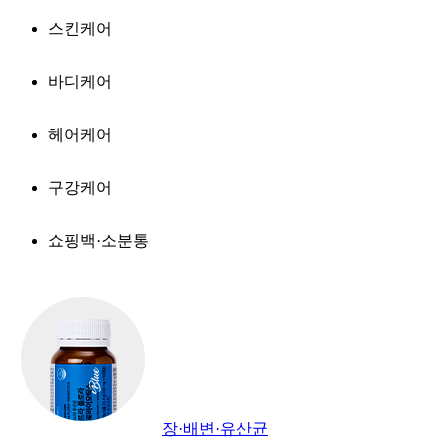
스킨케어
바디케어
헤어케어
구강케어
쇼핑백·소분통
장·배변·유산균