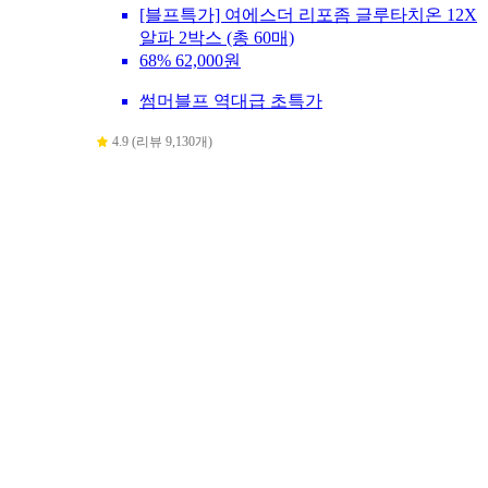
[블프특가] 여에스더 리포좀 글루타치온 12X
알파 2박스 (총 60매)
68%
62,000원
썸머블프 역대급 초특가
4.9 (리뷰 9,130개)