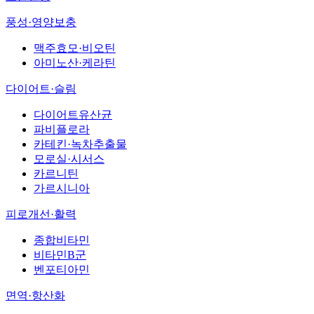
풍성·영양보충
맥주효모·비오틴
아미노산·케라틴
다이어트·슬림
다이어트유산균
파비플로라
카테킨·녹차추출물
모로실·시서스
카르니틴
가르시니아
피로개선·활력
종합비타민
비타민B군
벤포티아민
면역·항산화