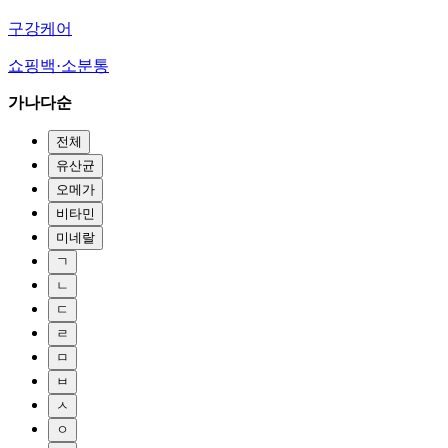
구강케어
쇼핑백·소분통
가나다순
전체
유산균
오메가
비타민
미네랄
ㄱ
ㄴ
ㄷ
ㄹ
ㅁ
ㅂ
ㅅ
ㅇ