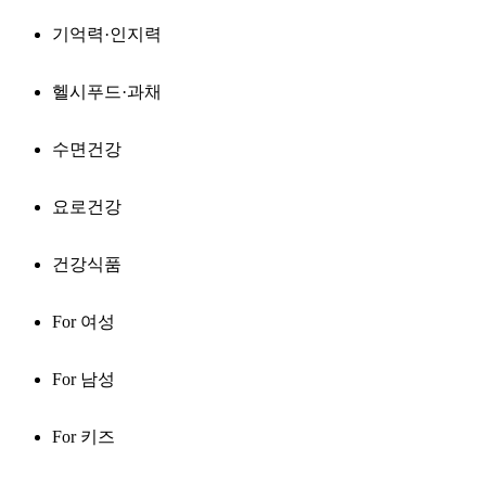
기억력·인지력
헬시푸드·과채
수면건강
요로건강
건강식품
For 여성
For 남성
For 키즈