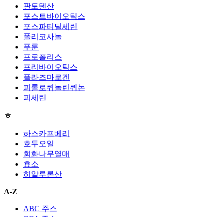
판토텐산
포스트바이오틱스
포스파티딜세린
폴리코사놀
푸룬
프로폴리스
프리바이오틱스
플라즈마로겐
피롤로퀴놀린퀴논
피세틴
ㅎ
하스카프베리
호두오일
회화나무열매
효소
히알루론산
A-Z
ABC 주스