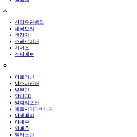
ㅅ
산양유단백질
새싹보리
생강차
스페르미딘
시서스
쏘팔메토
ㅇ
아르기닌
아스타잔틴
알부민
알파CD
알파리포산
애플사이다비니거
야생베리
야채수
양배추
엘라스틴