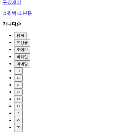
구강케어
쇼핑백·소분통
가나다순
전체
유산균
오메가
비타민
미네랄
ㄱ
ㄴ
ㄷ
ㄹ
ㅁ
ㅂ
ㅅ
ㅇ
ㅈ