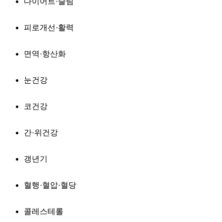
다이어트·슬림
피로개선·활력
면역·항산화
눈건강
코건강
간·위건강
갱년기
혈행·혈압·혈당
콜레스테롤