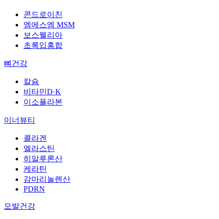
콘드로이친
엠에스엠 MSM
보스웰리아
초록입홍합
뼈건강
칼슘
비타민D·K
이소플라본
이너뷰티
콜라겐
엘라스틴
히알루론산
케라틴
감마리놀렌산
PDRN
모발건강