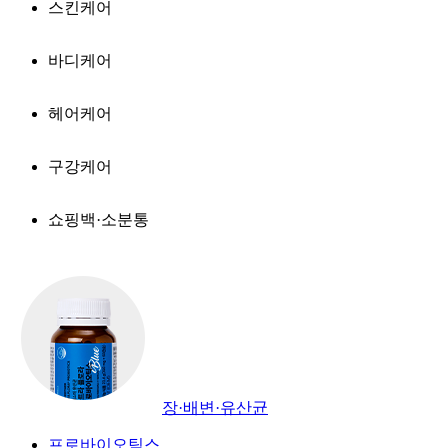
스킨케어
바디케어
헤어케어
구강케어
쇼핑백·소분통
장·배변·유산균
프로바이오틱스