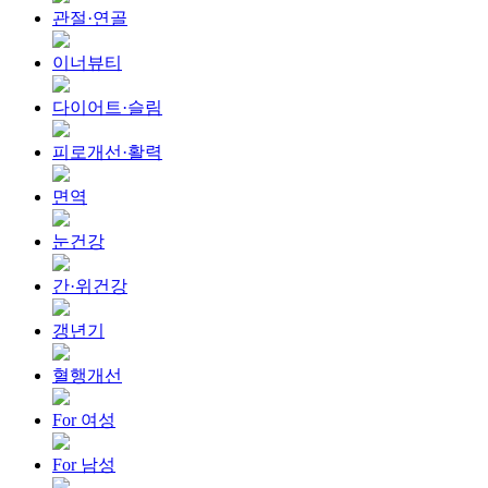
관절·연골
이너뷰티
다이어트·슬림
피로개선·활력
면역
눈건강
간·위건강
갱년기
혈행개선
For 여성
For 남성