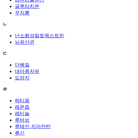
글루타치온
꾸지뽕
ㄴ
난소화성말토덱스트린
뇌유산균
ㄷ
단백질
대마종자유
도라지
ㄹ
락티움
레몬즙
레티놀
루바브
루테인·지아잔틴
류신