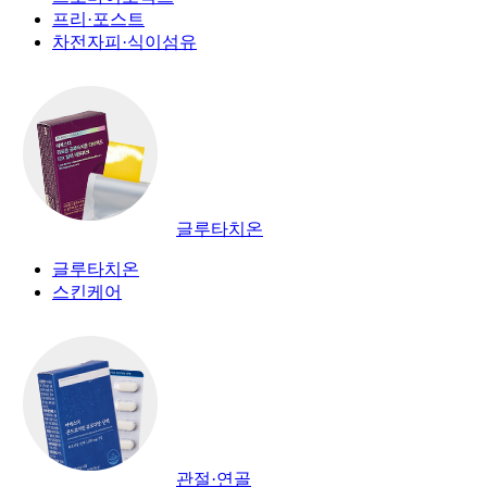
프리·포스트
차전자피·식이섬유
글루타치온
글루타치온
스킨케어
관절·연골