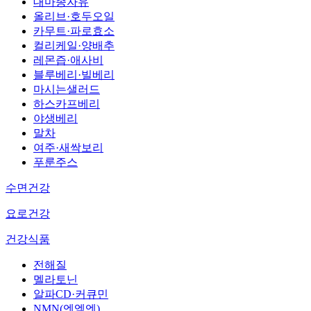
대마종자유
올리브·호두오일
카무트·파로효소
컬리케일·양배추
레몬즙·애사비
블루베리·빌베리
마시는샐러드
하스카프베리
야생베리
말차
여주·새싹보리
푸룬주스
수면건강
요로건강
건강식품
전해질
멜라토닌
알파CD·커큐민
NMN(엔엠엔)