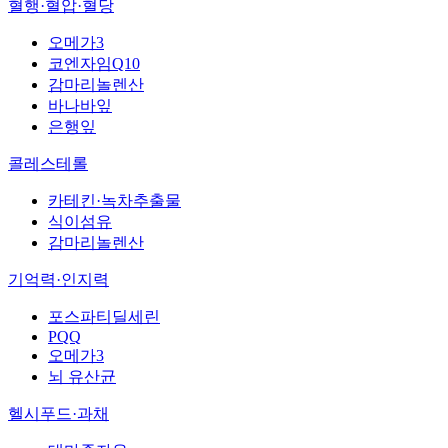
혈행·혈압·혈당
오메가3
코엔자임Q10
감마리놀렌산
바나바잎
은행잎
콜레스테롤
카테킨·녹차추출물
식이섬유
감마리놀렌산
기억력·인지력
포스파티딜세린
PQQ
오메가3
뇌 유산균
헬시푸드·과채