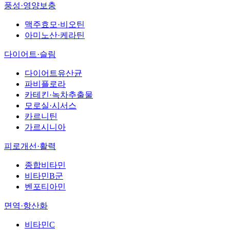
풍성·영양보충
맥주효모·비오틴
아미노산·케라틴
다이어트·슬림
다이어트유산균
파비플로라
카테킨·녹차추출물
모로실·시서스
카르니틴
가르시니아
피로개선·활력
종합비타민
비타민B군
벤포티아민
면역·항산화
비타민C