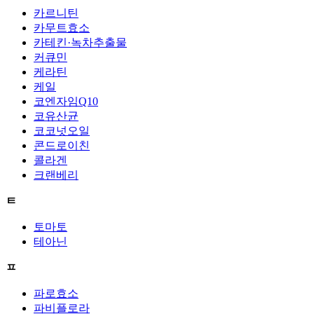
카르니틴
카무트효소
카테킨·녹차추출물
커큐민
케라틴
케일
코엔자임Q10
코유산균
코코넛오일
콘드로이친
콜라겐
크랜베리
ㅌ
토마토
테아닌
ㅍ
파로효소
파비플로라