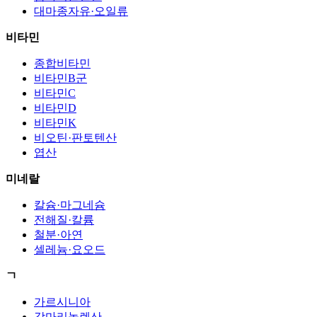
대마종자유·오일류
비타민
종합비타민
비타민B군
비타민C
비타민D
비타민K
비오틴·판토텐산
엽산
미네랄
칼슘·마그네슘
전해질·칼륨
철분·아연
셀레늄·요오드
ㄱ
가르시니아
감마리놀렌산