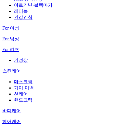
아르기닌·블랙마카
레티놀
건강간식
For 여성
For 남성
For 키즈
키성장
스킨케어
마스크팩
기미·미백
선케어
핸드크림
바디케어
헤어케어