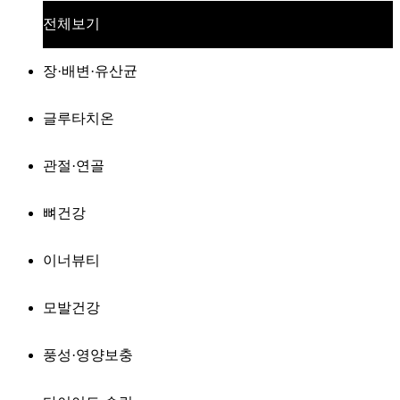
전체보기
장·배변·유산균
글루타치온
관절·연골
뼈건강
이너뷰티
모발건강
풍성·영양보충