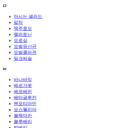
ㅁ
마시는 샐러드
말차
맥주효모
멜라토닌
모로실
모발유산균
모발콜라겐
밀크씨슬
ㅂ
바나바잎
베르가못
베르베린
베타글루칸
벤포티아민
보스웰리아
블랙마카
블루베리
빌베리