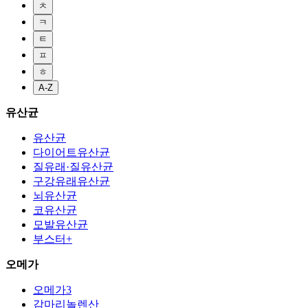
ㅊ
ㅋ
ㅌ
ㅍ
ㅎ
A-Z
유산균
유산균
다이어트유산균
질유래·질유산균
구강유래유산균
뇌유산균
코유산균
모발유산균
부스터+
오메가
오메가3
감마리놀렌산