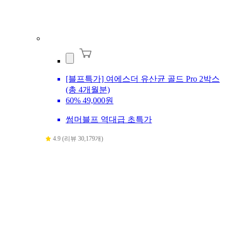
[블프특가] 여에스더 유산균 골드 Pro 2박스
(총 4개월분)
60%
49,000원
썸머블프 역대급 초특가
4.9 (리뷰 30,179개)