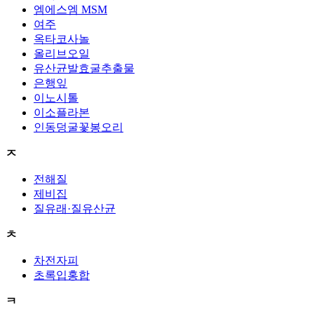
엠에스엠 MSM
여주
옥타코사놀
올리브오일
유산균발효굴추출물
은행잎
이노시톨
이소플라본
인동덩굴꽃봉오리
ㅈ
전해질
제비집
질유래·질유산균
ㅊ
차전자피
초록입홍합
ㅋ