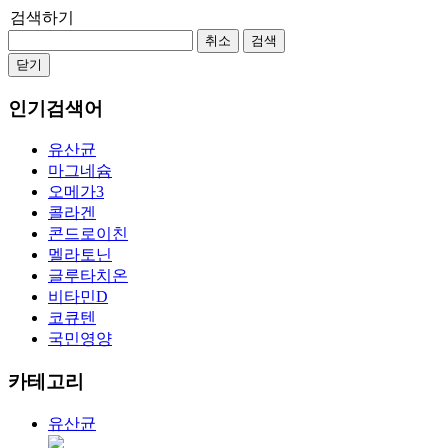
검색하기
취소
검색
닫기
인기검색어
유산균
마그네슘
오메가3
콜라겐
콘드로이친
멜라토닌
글루타치온
비타민D
코큐텐
국민영양
카테고리
유산균