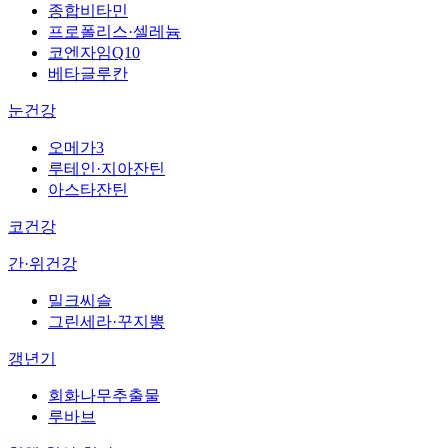
종합비타민
프로폴리스·셀레늄
코엔자임Q10
베타글루칸
눈건강
오메가3
루테인·지아잔틴
아스타잔틴
코건강
간·위건강
밀크씨슬
그린세라·꾸지뽕
갱년기
회화나무추출물
루바브