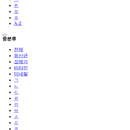
ㅌ
ㅍ
ㅎ
A-Z
중분류
전체
유산균
오메가
비타민
미네랄
ㄱ
ㄴ
ㄷ
ㄹ
ㅁ
ㅂ
ㅅ
ㅇ
ㅈ