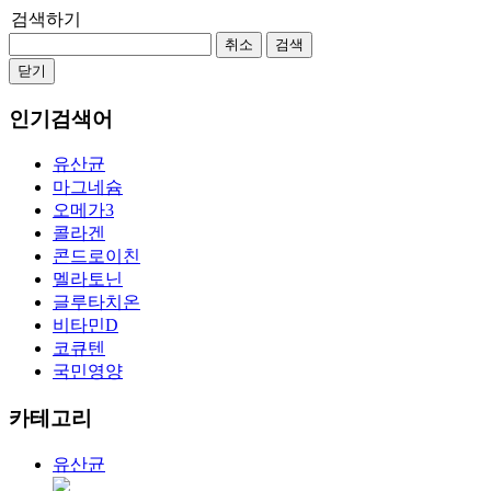
검색하기
취소
검색
닫기
인기검색어
유산균
마그네슘
오메가3
콜라겐
콘드로이친
멜라토닌
글루타치온
비타민D
코큐텐
국민영양
카테고리
유산균