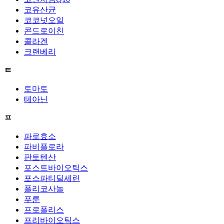
코유산균
코코넛오일
콘드로이친
콜라겐
크랜베리
ㅌ
토마토
테아닌
ㅍ
파로효소
파비플로라
판토텐산
포스트바이오틱스
포스파티딜세린
폴리코사놀
푸룬
프로폴리스
프리바이오틱스