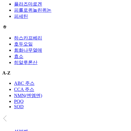
플라즈마로겐
피롤로퀴놀린퀴논
피세틴
ㅎ
하스카프베리
호두오일
회화나무열매
효소
히알루론산
A-Z
ABC 주스
CCA 주스
NMN(엔엠엔)
PQQ
SOD