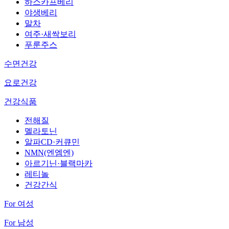
하스카프베리
야생베리
말차
여주·새싹보리
푸룬주스
수면건강
요로건강
건강식품
전해질
멜라토닌
알파CD·커큐민
NMN(엔엠엔)
아르기닌·블랙마카
레티놀
건강간식
For 여성
For 남성