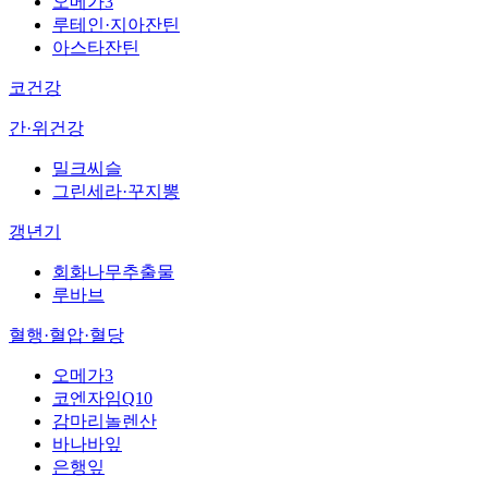
오메가3
루테인·지아잔틴
아스타잔틴
코건강
간·위건강
밀크씨슬
그린세라·꾸지뽕
갱년기
회화나무추출물
루바브
혈행·혈압·혈당
오메가3
코엔자임Q10
감마리놀렌산
바나바잎
은행잎