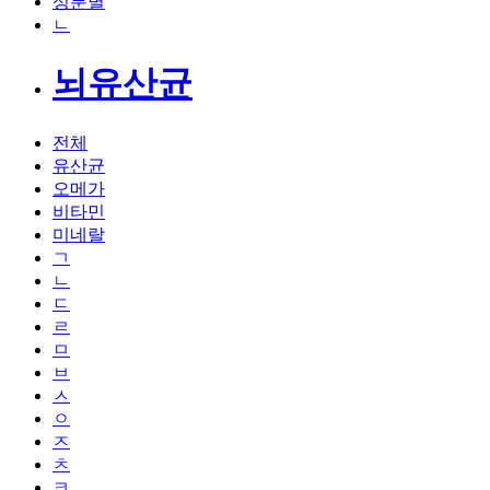
성분별
ㄴ
뇌유산균
전체
유산균
오메가
비타민
미네랄
ㄱ
ㄴ
ㄷ
ㄹ
ㅁ
ㅂ
ㅅ
ㅇ
ㅈ
ㅊ
ㅋ