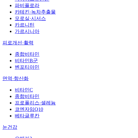
파비플로라
카테킨·녹차추출물
모로실·시서스
카르니틴
가르시니아
피로개선·활력
종합비타민
비타민B군
벤포티아민
면역·항산화
비타민C
종합비타민
프로폴리스·셀레늄
코엔자임Q10
베타글루칸
눈건강