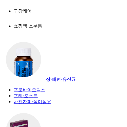
구강케어
쇼핑백·소분통
장·배변·유산균
프로바이오틱스
프리·포스트
차전자피·식이섬유