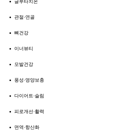
글루타치온
관절·연골
뼈건강
이너뷰티
모발건강
풍성·영양보충
다이어트·슬림
피로개선·활력
면역·항산화