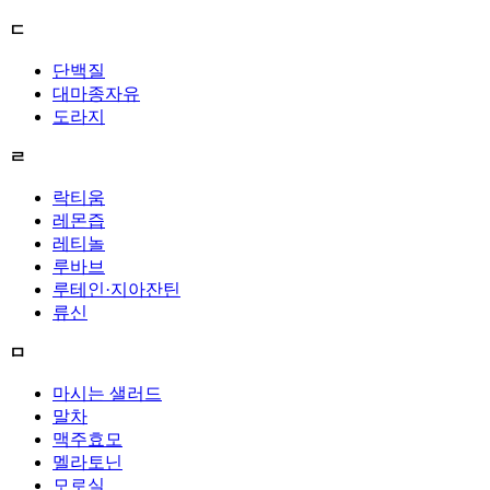
ㄷ
단백질
대마종자유
도라지
ㄹ
락티움
레몬즙
레티놀
루바브
루테인·지아잔틴
류신
ㅁ
마시는 샐러드
말차
맥주효모
멜라토닌
모로실