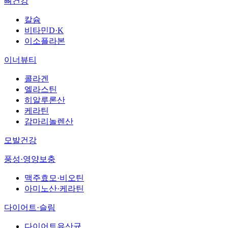
뼈건강
칼슘
비타민D·K
이소플라본
이너뷰티
콜라겐
엘라스틴
히알루론산
케라틴
감마리놀렌산
모발건강
풍성·영양보충
맥주효모·비오틴
아미노산·케라틴
다이어트·슬림
다이어트유산균