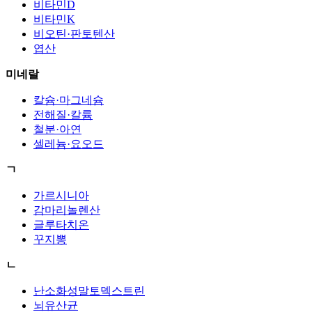
비타민D
비타민K
비오틴·판토텐산
엽산
미네랄
칼슘·마그네슘
전해질·칼륨
철분·아연
셀레늄·요오드
ㄱ
가르시니아
감마리놀렌산
글루타치온
꾸지뽕
ㄴ
난소화성말토덱스트린
뇌유산균