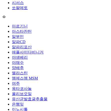
시서스
쏘팔메토
ㅇ
아르기닌
아스타잔틴
알부민
알파CD
알파리포산
애플사이다비니거
야생베리
야채수
양배추
엘라스틴
엠에스엠 MSM
여주
옥타코사놀
올리브오일
유산균발효굴추출물
은행잎
이노시톨