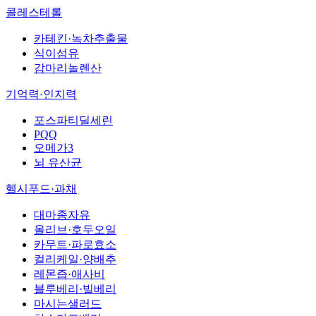
콜레스테롤
카테킨·녹차추출물
식이섬유
감마리놀렌산
기억력·인지력
포스파티딜세린
PQQ
오메가3
뇌 유산균
헬시푸드·과채
대마종자유
올리브·호두오일
카무트·파로효소
컬리케일·양배추
레몬즙·애사비
블루베리·빌베리
마시는샐러드