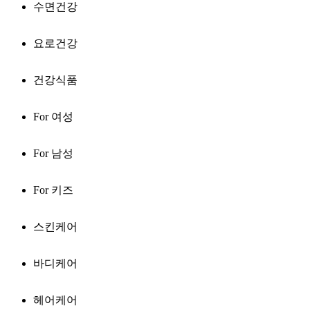
수면건강
요로건강
건강식품
For 여성
For 남성
For 키즈
스킨케어
바디케어
헤어케어