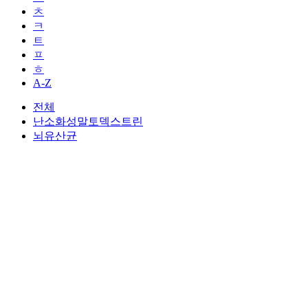
ㅊ
ㅋ
ㅌ
ㅍ
ㅎ
A-Z
전체
난소화성말토덱스트린
뇌유산균