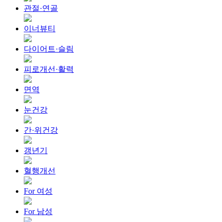
관절·연골
이너뷰티
다이어트·슬림
피로개선·활력
면역
눈건강
간·위건강
갱년기
혈행개선
For 여성
For 남성