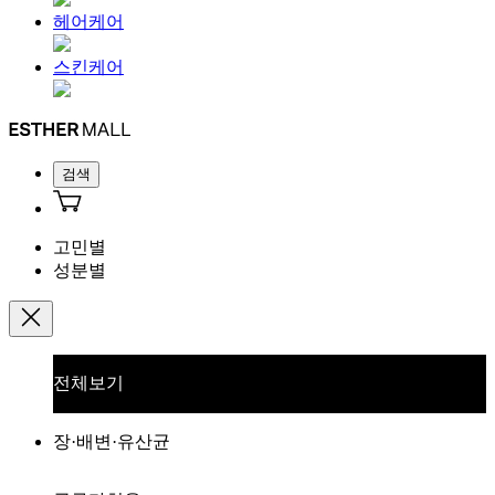
헤어케어
스킨케어
검색
고민별
성분별
전체보기
장·배변·유산균