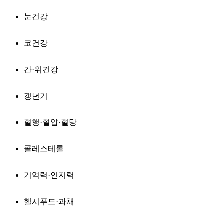
눈건강
코건강
간·위건강
갱년기
혈행·혈압·혈당
콜레스테롤
기억력·인지력
헬시푸드·과채