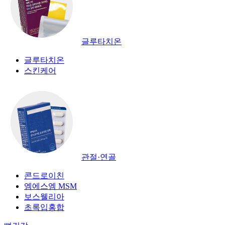
글루타치온
글루타치온
스킨케어
관절·연골
콘드로이친
엠에스엠 MSM
보스웰리아
초록입홍합