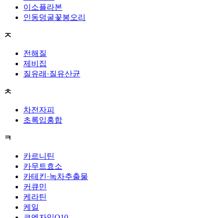
이소플라본
인동덩굴꽃봉오리
ㅈ
전해질
제비집
질유래·질유산균
ㅊ
차전자피
초록입홍합
ㅋ
카르니틴
카무트효소
카테킨·녹차추출물
커큐민
케라틴
케일
코엔자임Q10