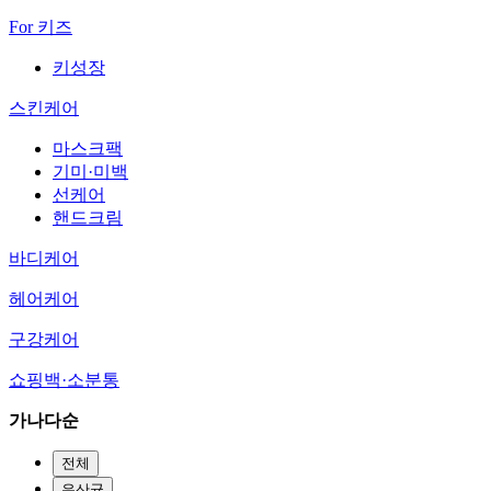
For 키즈
키성장
스킨케어
마스크팩
기미·미백
선케어
핸드크림
바디케어
헤어케어
구강케어
쇼핑백·소분통
가나다순
전체
유산균