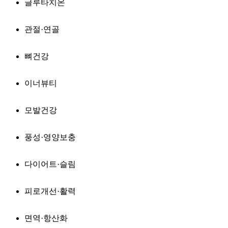
글루타치온
관절·연골
뼈건강
이너뷰티
모발건강
풍성·영양보충
다이어트·슬림
피로개선·활력
면역·항산화