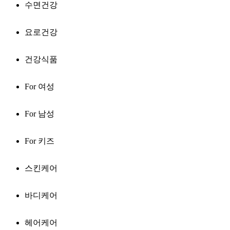
수면건강
요로건강
건강식품
For 여성
For 남성
For 키즈
스킨케어
바디케어
헤어케어