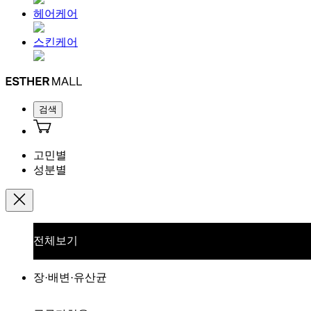
헤어케어
스킨케어
검색
고민별
성분별
전체보기
장·배변·유산균