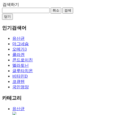
검색하기
취소
검색
닫기
인기검색어
유산균
마그네슘
오메가3
콜라겐
콘드로이친
멜라토닌
글루타치온
비타민D
코큐텐
국민영양
카테고리
유산균