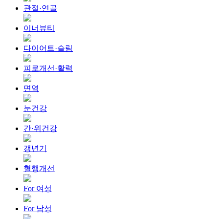
관절·연골
이너뷰티
다이어트·슬림
피로개선·활력
면역
눈건강
간·위건강
갱년기
혈행개선
For 여성
For 남성