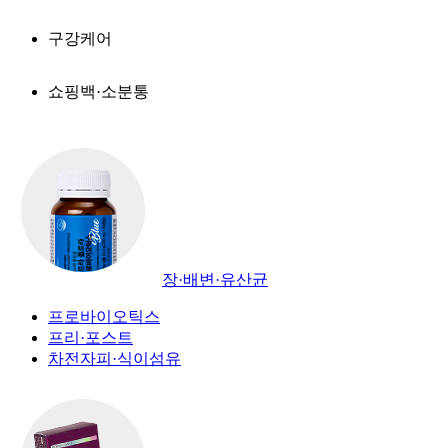
구강케어
쇼핑백·소분통
장·배변·유산균
프로바이오틱스
프리·포스트
차전자피·식이섬유