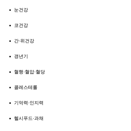
눈건강
코건강
간·위건강
갱년기
혈행·혈압·혈당
콜레스테롤
기억력·인지력
헬시푸드·과채