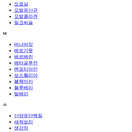
모로실
모발유산균
모발콜라겐
밀크씨슬
ㅂ
바나바잎
베르가못
베르베린
베타글루칸
벤포티아민
보스웰리아
블랙마카
블루베리
빌베리
ㅅ
산양유단백질
새싹보리
생강차