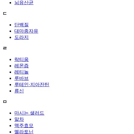
뇌유산균
ㄷ
단백질
대마종자유
도라지
ㄹ
락티움
레몬즙
레티놀
루바브
루테인·지아잔틴
류신
ㅁ
마시는 샐러드
말차
맥주효모
멜라토닌