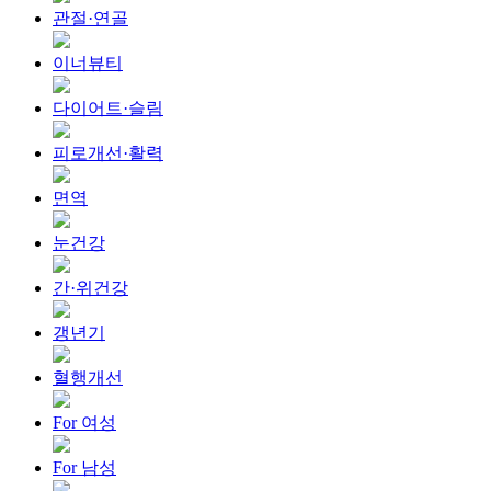
관절·연골
이너뷰티
다이어트·슬림
피로개선·활력
면역
눈건강
간·위건강
갱년기
혈행개선
For 여성
For 남성