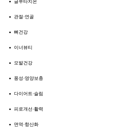
글루타치온
관절·연골
뼈건강
이너뷰티
모발건강
풍성·영양보충
다이어트·슬림
피로개선·활력
면역·항산화