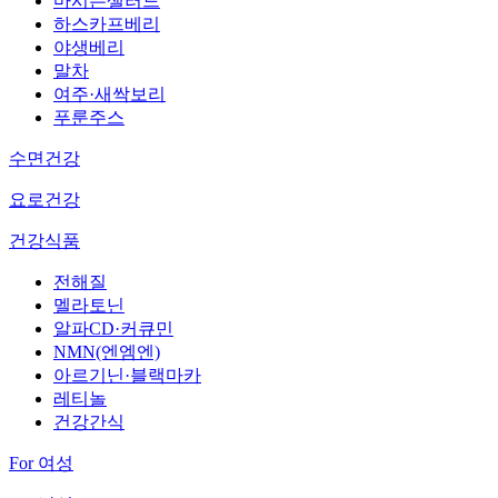
마시는샐러드
하스카프베리
야생베리
말차
여주·새싹보리
푸룬주스
수면건강
요로건강
건강식품
전해질
멜라토닌
알파CD·커큐민
NMN(엔엠엔)
아르기닌·블랙마카
레티놀
건강간식
For 여성