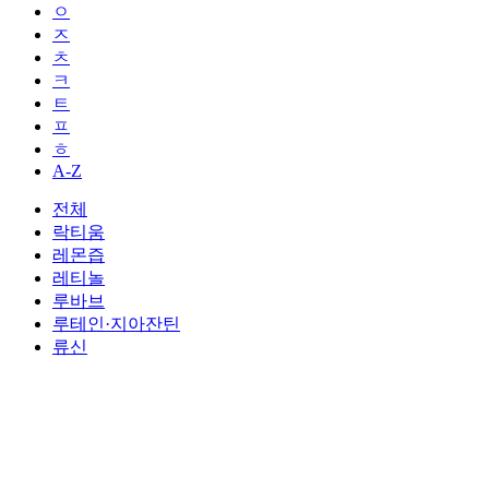
ㅇ
ㅈ
ㅊ
ㅋ
ㅌ
ㅍ
ㅎ
A-Z
전체
락티움
레몬즙
레티놀
루바브
루테인·지아잔틴
류신