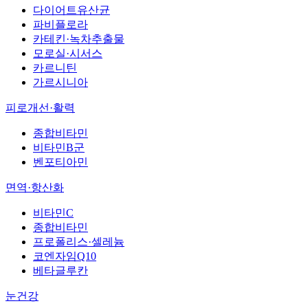
다이어트유산균
파비플로라
카테킨·녹차추출물
모로실·시서스
카르니틴
가르시니아
피로개선·활력
종합비타민
비타민B군
벤포티아민
면역·항산화
비타민C
종합비타민
프로폴리스·셀레늄
코엔자임Q10
베타글루칸
눈건강