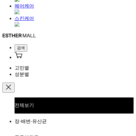
헤어케어
스킨케어
검색
고민별
성분별
전체보기
장·배변·유산균