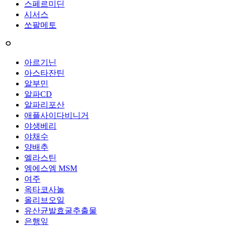
스페르미딘
시서스
쏘팔메토
ㅇ
아르기닌
아스타잔틴
알부민
알파CD
알파리포산
애플사이다비니거
야생베리
야채수
양배추
엘라스틴
엠에스엠 MSM
여주
옥타코사놀
올리브오일
유산균발효굴추출물
은행잎