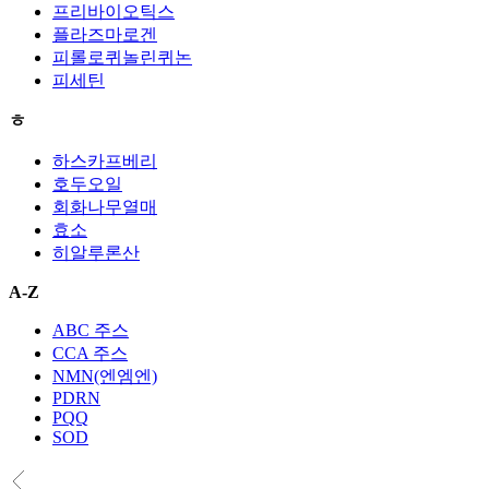
프리바이오틱스
플라즈마로겐
피롤로퀴놀린퀴논
피세틴
ㅎ
하스카프베리
호두오일
회화나무열매
효소
히알루론산
A-Z
ABC 주스
CCA 주스
NMN(엔엠엔)
PDRN
PQQ
SOD