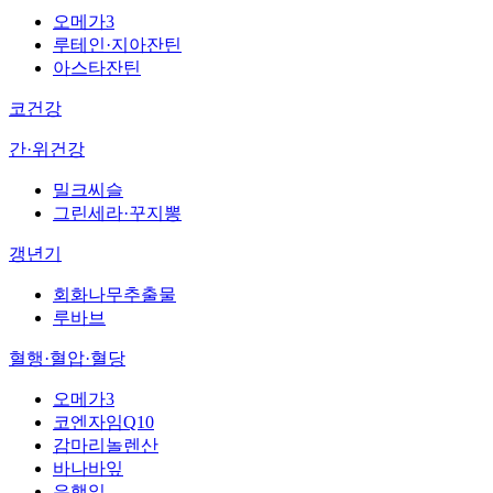
오메가3
루테인·지아잔틴
아스타잔틴
코건강
간·위건강
밀크씨슬
그린세라·꾸지뽕
갱년기
회화나무추출물
루바브
혈행·혈압·혈당
오메가3
코엔자임Q10
감마리놀렌산
바나바잎
은행잎