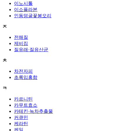
이노시톨
이소플라본
인동덩굴꽃봉오리
ㅈ
전해질
제비집
질유래·질유산균
ㅊ
차전자피
초록입홍합
ㅋ
카르니틴
카무트효소
카테킨·녹차추출물
커큐민
케라틴
케일