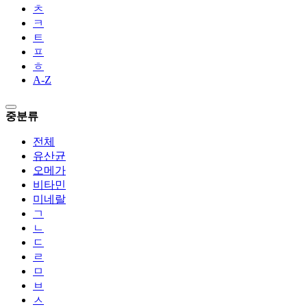
ㅊ
ㅋ
ㅌ
ㅍ
ㅎ
A-Z
중분류
전체
유산균
오메가
비타민
미네랄
ㄱ
ㄴ
ㄷ
ㄹ
ㅁ
ㅂ
ㅅ