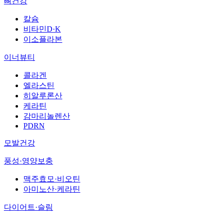
뼈건강
칼슘
비타민D·K
이소플라본
이너뷰티
콜라겐
엘라스틴
히알루론산
케라틴
감마리놀렌산
PDRN
모발건강
풍성·영양보충
맥주효모·비오틴
아미노산·케라틴
다이어트·슬림