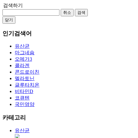
검색하기
취소
검색
닫기
인기검색어
유산균
마그네슘
오메가3
콜라겐
콘드로이친
멜라토닌
글루타치온
비타민D
코큐텐
국민영양
카테고리
유산균