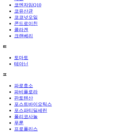
코엔자임Q10
코유산균
코코넛오일
콘드로이친
콜라겐
크랜베리
ㅌ
토마토
테아닌
ㅍ
파로효소
파비플로라
판토텐산
포스트바이오틱스
포스파티딜세린
폴리코사놀
푸룬
프로폴리스