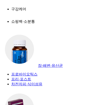
구강케어
쇼핑백·소분통
장·배변·유산균
프로바이오틱스
프리·포스트
차전자피·식이섬유