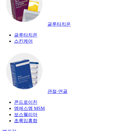
글루타치온
글루타치온
스킨케어
관절·연골
콘드로이친
엠에스엠 MSM
보스웰리아
초록입홍합