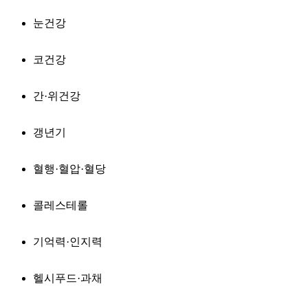
눈건강
코건강
간·위건강
갱년기
혈행·혈압·혈당
콜레스테롤
기억력·인지력
헬시푸드·과채