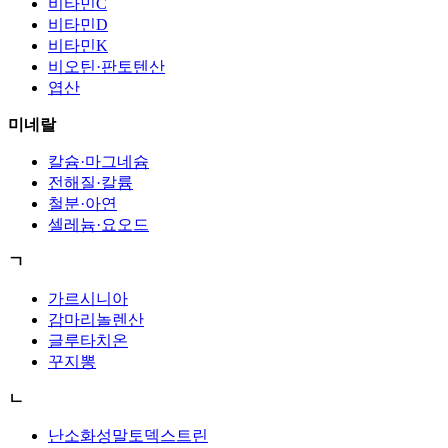
비타민C
비타민D
비타민K
비오틴·판토텐산
엽산
미네랄
칼슘·마그네슘
전해질·칼륨
철분·아연
셀레늄·요오드
ㄱ
가르시니아
감마리놀렌산
글루타치온
꾸지뽕
ㄴ
난소화성말토덱스트린