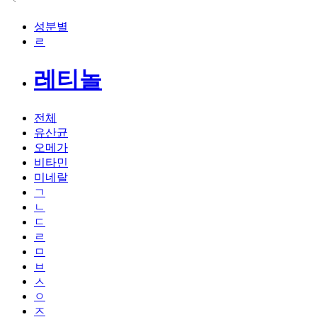
성분별
ㄹ
레티놀
전체
유산균
오메가
비타민
미네랄
ㄱ
ㄴ
ㄷ
ㄹ
ㅁ
ㅂ
ㅅ
ㅇ
ㅈ