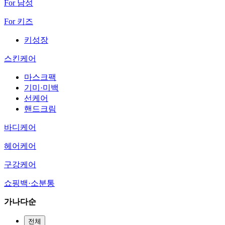
For 남성
For 키즈
키성장
스킨케어
마스크팩
기미·미백
선케어
핸드크림
바디케어
헤어케어
구강케어
쇼핑백·소분통
가나다순
전체