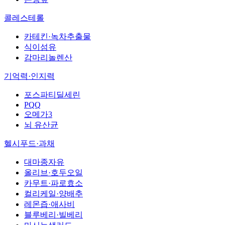
콜레스테롤
카테킨·녹차추출물
식이섬유
감마리놀렌산
기억력·인지력
포스파티딜세린
PQQ
오메가3
뇌 유산균
헬시푸드·과채
대마종자유
올리브·호두오일
카무트·파로효소
컬리케일·양배추
레몬즙·애사비
블루베리·빌베리