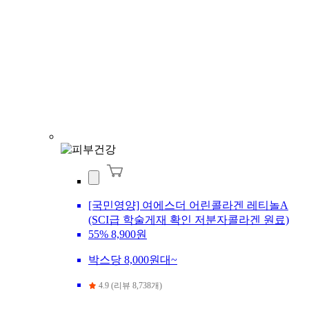
[국민영양] 여에스더 어린콜라겐 레티놀A
(SCI급 학술게재 확인 저분자콜라겐 원료)
55%
8,900원
박스당 8,000원대~
4.9 (리뷰 8,738개)