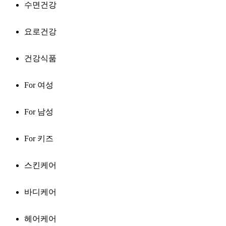
수면건강
요로건강
건강식품
For 여성
For 남성
For 키즈
스킨케어
바디케어
헤어케어