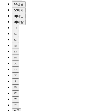
유산균
오메가
비타민
미네랄
ㄱ
ㄴ
ㄷ
ㄹ
ㅁ
ㅂ
ㅅ
ㅇ
ㅈ
ㅊ
ㅋ
ㅌ
ㅍ
ㅎ
A-Z