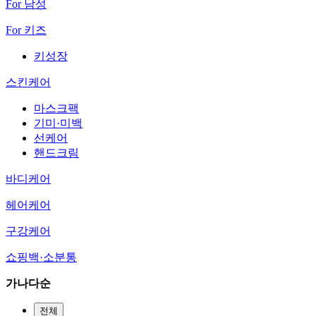
For 남성
For 키즈
키성장
스킨케어
마스크팩
기미·미백
선케어
핸드크림
바디케어
헤어케어
구강케어
쇼핑백·소분통
가나다순
전체