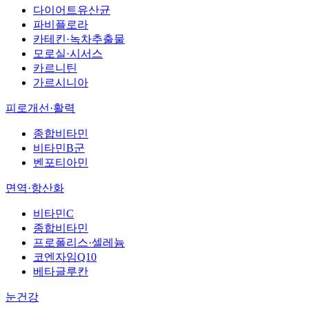
다이어트유산균
파비플로라
카테킨·녹차추출물
모로실·시서스
카르니틴
가르시니아
피로개선·활력
종합비타민
비타민B군
벤포티아민
면역·항산화
비타민C
종합비타민
프로폴리스·셀레늄
코엔자임Q10
베타글루칸
눈건강