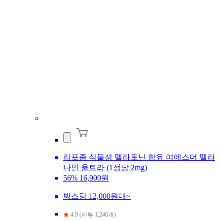
리포좀 식물성 멜라토닌 함유 여에스더 멜라
나인 울트라 (1정당 2mg)
56%
16,900원
박스당 12,000원대~
4.9 (리뷰 1,246개)