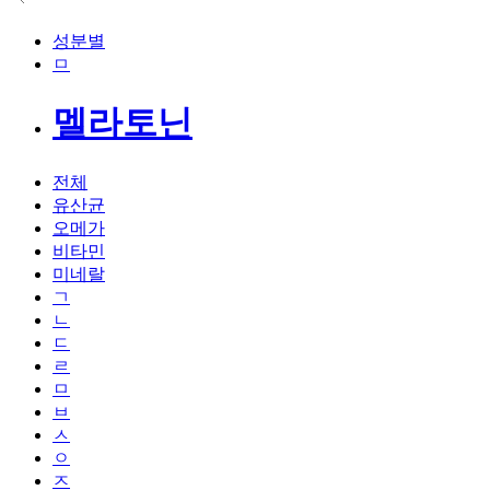
성분별
ㅁ
멜라토닌
전체
유산균
오메가
비타민
미네랄
ㄱ
ㄴ
ㄷ
ㄹ
ㅁ
ㅂ
ㅅ
ㅇ
ㅈ