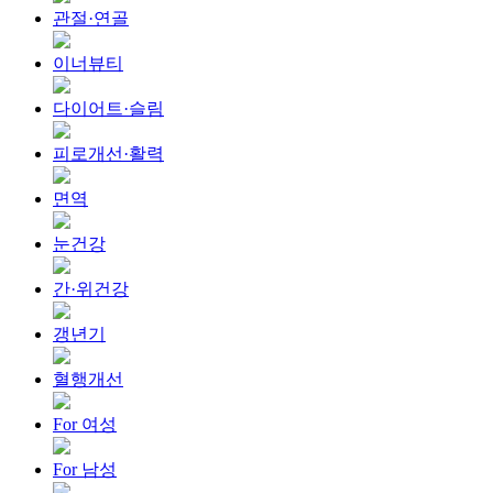
관절·연골
이너뷰티
다이어트·슬림
피로개선·활력
면역
눈건강
간·위건강
갱년기
혈행개선
For 여성
For 남성