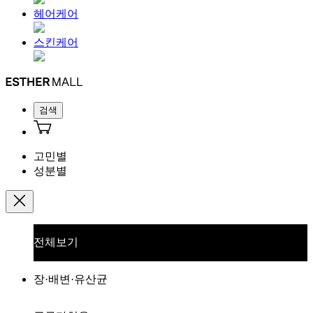
헤어케어
스킨케어
검색
고민별
성분별
전체보기
장·배변·유산균