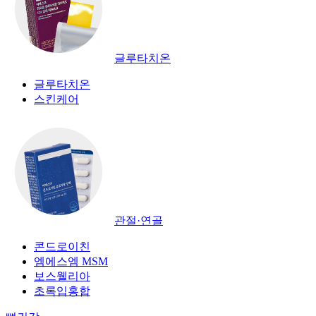
글루타치온
글루타치온
스킨케어
관절·연골
콘드로이친
엠에스엠 MSM
보스웰리아
초록입홍합