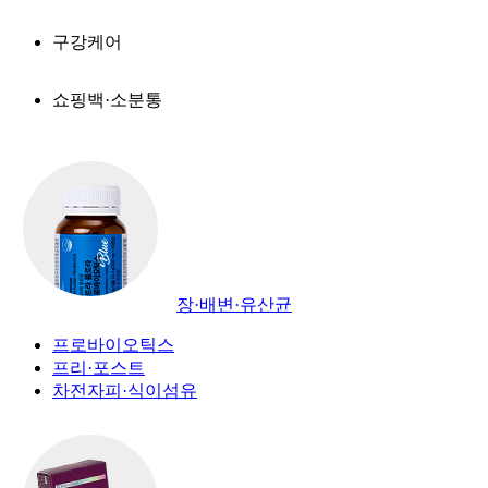
구강케어
쇼핑백·소분통
장·배변·유산균
프로바이오틱스
프리·포스트
차전자피·식이섬유