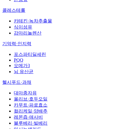
콜레스테롤
카테킨·녹차추출물
식이섬유
감마리놀렌산
기억력·인지력
포스파티딜세린
PQQ
오메가3
뇌 유산균
헬시푸드·과채
대마종자유
올리브·호두오일
카무트·파로효소
컬리케일·양배추
레몬즙·애사비
블루베리·빌베리