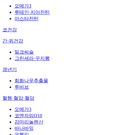
오메가3
루테인·지아잔틴
아스타잔틴
코건강
간·위건강
밀크씨슬
그린세라·꾸지뽕
갱년기
회화나무추출물
루바브
혈행·혈압·혈당
오메가3
코엔자임Q10
감마리놀렌산
바나바잎
은행잎