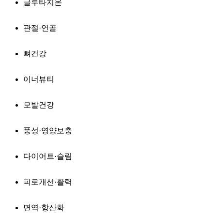
글루타치온
관절·연골
뼈건강
이너뷰티
모발건강
풍성·영양보충
다이어트·슬림
피로개선·활력
면역·항산화