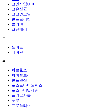
코엔자임Q10
코유산균
코코넛오일
콘드로이친
콜라겐
크랜베리
ㅌ
토마토
테아닌
ㅍ
파로효소
파비플로라
판토텐산
포스트바이오틱스
포스파티딜세린
폴리코사놀
푸룬
프로폴리스