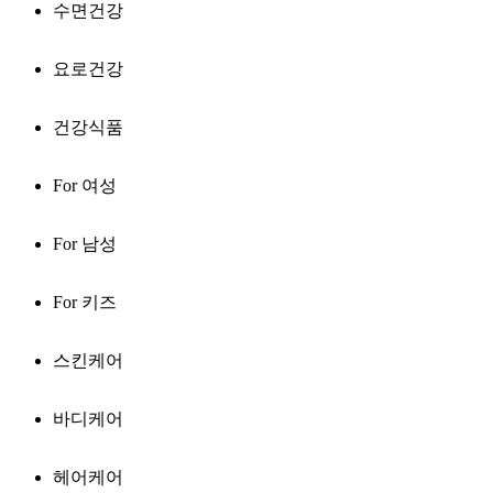
수면건강
요로건강
건강식품
For 여성
For 남성
For 키즈
스킨케어
바디케어
헤어케어