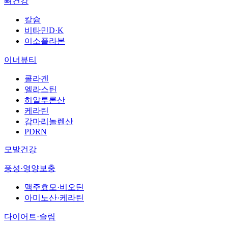
뼈건강
칼슘
비타민D·K
이소플라본
이너뷰티
콜라겐
엘라스틴
히알루론산
케라틴
감마리놀렌산
PDRN
모발건강
풍성·영양보충
맥주효모·비오틴
아미노산·케라틴
다이어트·슬림