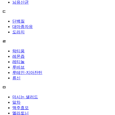
뇌유산균
ㄷ
단백질
대마종자유
도라지
ㄹ
락티움
레몬즙
레티놀
루바브
루테인·지아잔틴
류신
ㅁ
마시는 샐러드
말차
맥주효모
멜라토닌