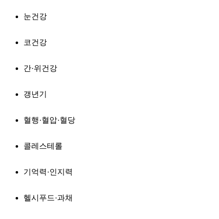
눈건강
코건강
간·위건강
갱년기
혈행·혈압·혈당
콜레스테롤
기억력·인지력
헬시푸드·과채