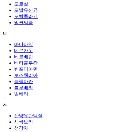
모로실
모발유산균
모발콜라겐
밀크씨슬
ㅂ
바나바잎
베르가못
베르베린
베타글루칸
벤포티아민
보스웰리아
블랙마카
블루베리
빌베리
ㅅ
산양유단백질
새싹보리
생강차