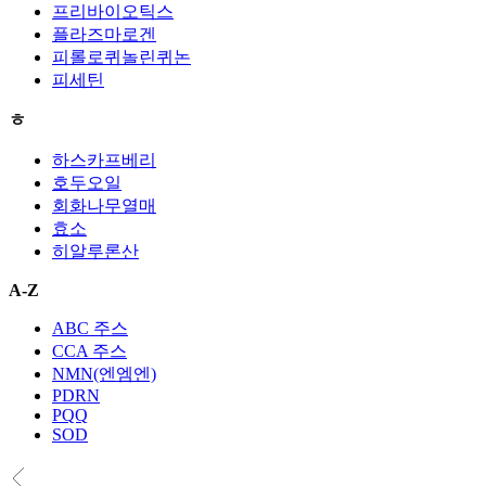
프리바이오틱스
플라즈마로겐
피롤로퀴놀린퀴논
피세틴
ㅎ
하스카프베리
호두오일
회화나무열매
효소
히알루론산
A-Z
ABC 주스
CCA 주스
NMN(엔엠엔)
PDRN
PQQ
SOD