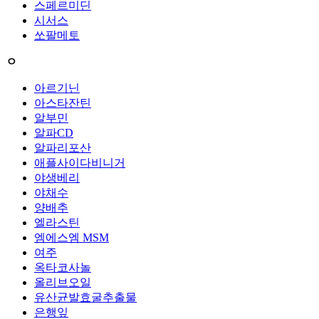
스페르미딘
시서스
쏘팔메토
ㅇ
아르기닌
아스타잔틴
알부민
알파CD
알파리포산
애플사이다비니거
야생베리
야채수
양배추
엘라스틴
엠에스엠 MSM
여주
옥타코사놀
올리브오일
유산균발효굴추출물
은행잎