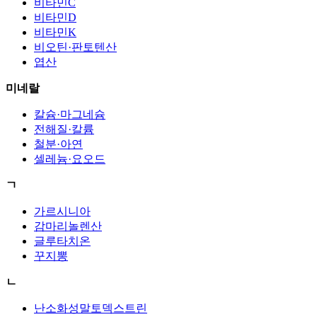
비타민C
비타민D
비타민K
비오틴·판토텐산
엽산
미네랄
칼슘·마그네슘
전해질·칼륨
철분·아연
셀레늄·요오드
ㄱ
가르시니아
감마리놀렌산
글루타치온
꾸지뽕
ㄴ
난소화성말토덱스트린