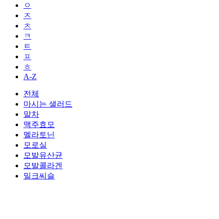
ㅇ
ㅈ
ㅊ
ㅋ
ㅌ
ㅍ
ㅎ
A-Z
전체
마시는 샐러드
말차
맥주효모
멜라토닌
모로실
모발유산균
모발콜라겐
밀크씨슬