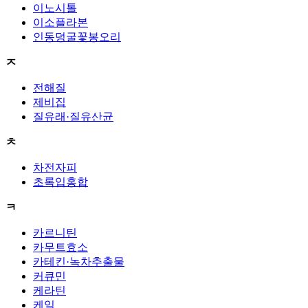
이노시톨
이소플라본
인동덩굴꽃봉오리
ㅈ
전해질
제비집
질유래·질유산균
ㅊ
차전자피
초록입홍합
ㅋ
카르니틴
카무트효소
카테킨·녹차추출물
커큐민
케라틴
케일