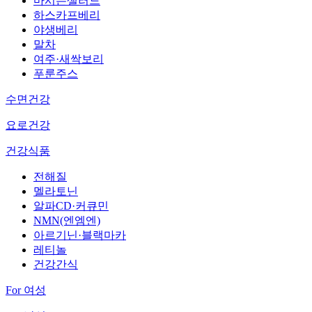
마시는샐러드
하스카프베리
야생베리
말차
여주·새싹보리
푸룬주스
수면건강
요로건강
건강식품
전해질
멜라토닌
알파CD·커큐민
NMN(엔엠엔)
아르기닌·블랙마카
레티놀
건강간식
For 여성