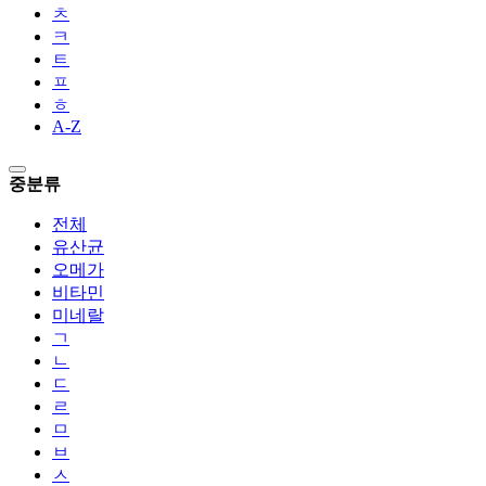
ㅊ
ㅋ
ㅌ
ㅍ
ㅎ
A-Z
중분류
전체
유산균
오메가
비타민
미네랄
ㄱ
ㄴ
ㄷ
ㄹ
ㅁ
ㅂ
ㅅ