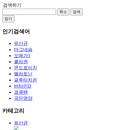
검색하기
취소
검색
닫기
인기검색어
유산균
마그네슘
오메가3
콜라겐
콘드로이친
멜라토닌
글루타치온
비타민D
코큐텐
국민영양
카테고리
유산균