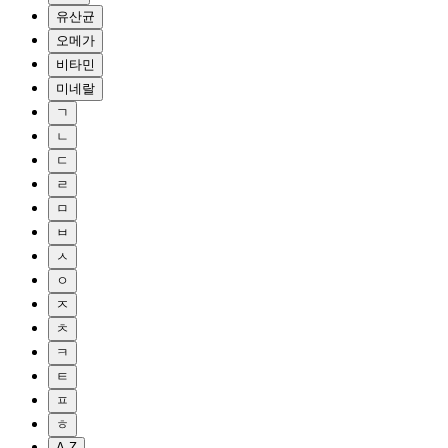
유산균
오메가
비타민
미네랄
ㄱ
ㄴ
ㄷ
ㄹ
ㅁ
ㅂ
ㅅ
ㅇ
ㅈ
ㅊ
ㅋ
ㅌ
ㅍ
ㅎ
A-Z