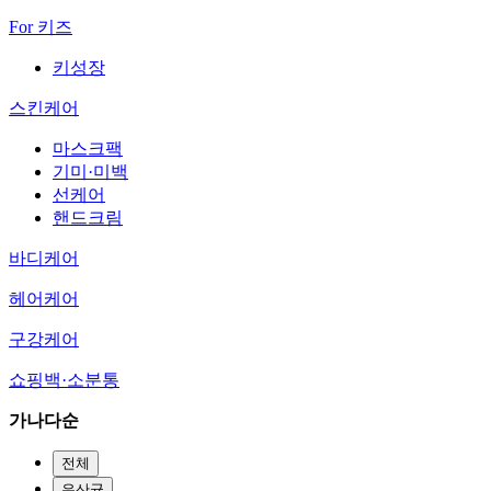
For 키즈
키성장
스킨케어
마스크팩
기미·미백
선케어
핸드크림
바디케어
헤어케어
구강케어
쇼핑백·소분통
가나다순
전체
유산균