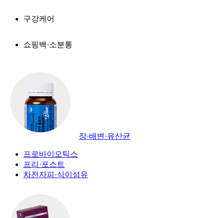
구강케어
쇼핑백·소분통
장·배변·유산균
프로바이오틱스
프리·포스트
차전자피·식이섬유