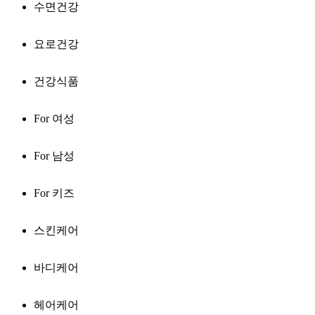
수면건강
요로건강
건강식품
For 여성
For 남성
For 키즈
스킨케어
바디케어
헤어케어