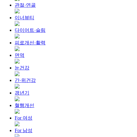
관절·연골
이너뷰티
다이어트·슬림
피로개선·활력
면역
눈건강
간·위건강
갱년기
혈행개선
For 여성
For 남성