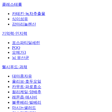
콜레스테롤
카테킨·녹차추출물
식이섬유
감마리놀렌산
기억력·인지력
포스파티딜세린
PQQ
오메가3
뇌 유산균
헬시푸드·과채
대마종자유
올리브·호두오일
카무트·파로효소
컬리케일·양배추
레몬즙·애사비
블루베리·빌베리
마시는샐러드