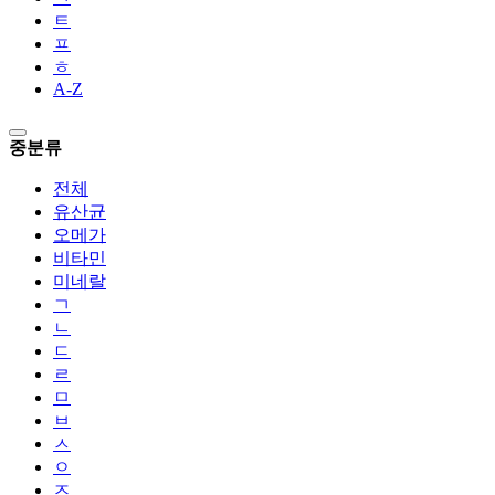
ㅌ
ㅍ
ㅎ
A-Z
중분류
전체
유산균
오메가
비타민
미네랄
ㄱ
ㄴ
ㄷ
ㄹ
ㅁ
ㅂ
ㅅ
ㅇ
ㅈ