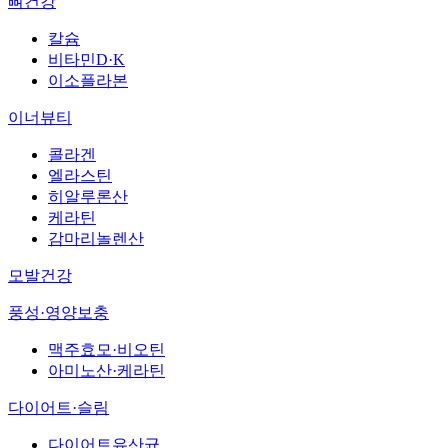
뼈건강
칼슘
비타민D·K
이소플라본
이너뷰티
콜라겐
엘라스틴
히알루론산
케라틴
감마리놀렌산
모발건강
풍성·영양보충
맥주효모·비오틴
아미노산·케라틴
다이어트·슬림
다이어트유산균