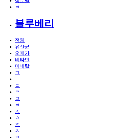
성분별
ㅂ
블루베리
전체
유산균
오메가
비타민
미네랄
ㄱ
ㄴ
ㄷ
ㄹ
ㅁ
ㅂ
ㅅ
ㅇ
ㅈ
ㅊ
ㅋ