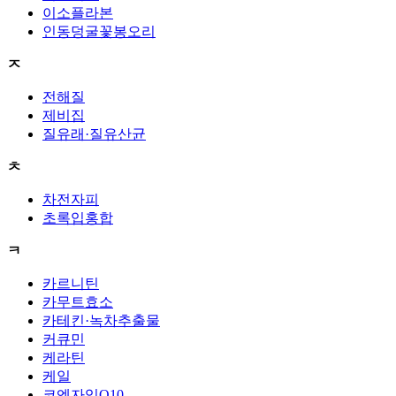
이소플라본
인동덩굴꽃봉오리
ㅈ
전해질
제비집
질유래·질유산균
ㅊ
차전자피
초록입홍합
ㅋ
카르니틴
카무트효소
카테킨·녹차추출물
커큐민
케라틴
케일
코엔자임Q10