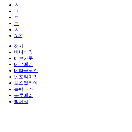
ㅊ
ㅋ
ㅌ
ㅍ
ㅎ
A-Z
전체
바나바잎
베르가못
베르베린
베타글루칸
벤포티아민
보스웰리아
블랙마카
블루베리
빌베리