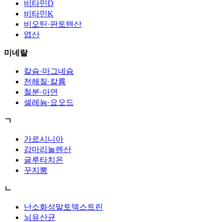
비타민D
비타민K
비오틴·판토텐산
엽산
미네랄
칼슘·마그네슘
전해질·칼륨
철분·아연
셀레늄·요오드
ㄱ
가르시니아
감마리놀렌산
글루타치온
꾸지뽕
ㄴ
난소화성말토덱스트린
뇌유산균