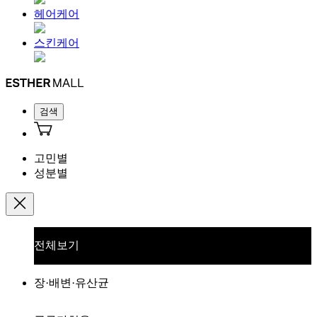
헤어케어
스킨케어
검색
고민별
성분별
전체보기
장·배변·유산균