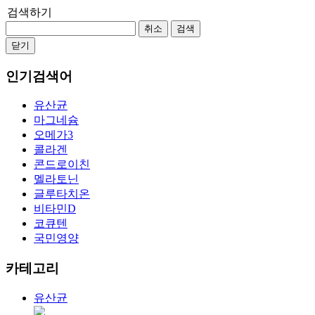
검색하기
취소
검색
닫기
인기검색어
유산균
마그네슘
오메가3
콜라겐
콘드로이친
멜라토닌
글루타치온
비타민D
코큐텐
국민영양
카테고리
유산균