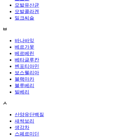
모발유산균
모발콜라겐
밀크씨슬
ㅂ
바나바잎
베르가못
베르베린
베타글루칸
벤포티아민
보스웰리아
블랙마카
블루베리
빌베리
ㅅ
산양유단백질
새싹보리
생강차
스페르미딘