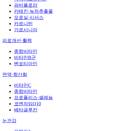
파비플로라
카테킨·녹차추출물
모로실·시서스
카르니틴
가르시니아
피로개선·활력
종합비타민
비타민B군
벤포티아민
면역·항산화
비타민C
종합비타민
프로폴리스·셀레늄
코엔자임Q10
베타글루칸
눈건강