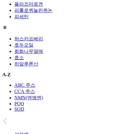
플라즈마로겐
피롤로퀴놀린퀴논
피세틴
ㅎ
하스카프베리
호두오일
회화나무열매
효소
히알루론산
A-Z
ABC 주스
CCA 주스
NMN(엔엠엔)
PQQ
SOD