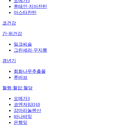
오메가3
루테인·지아잔틴
아스타잔틴
코건강
간·위건강
밀크씨슬
그린세라·꾸지뽕
갱년기
회화나무추출물
루바브
혈행·혈압·혈당
오메가3
코엔자임Q10
감마리놀렌산
바나바잎
은행잎