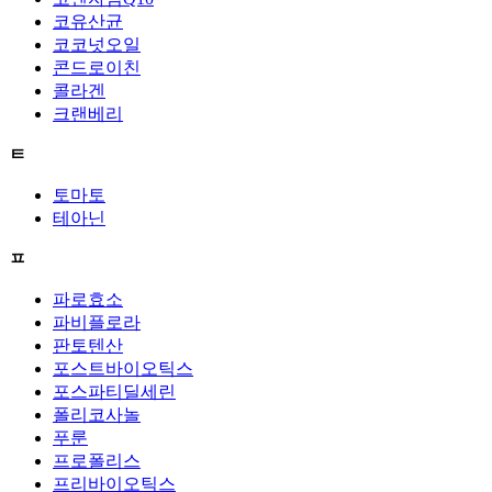
코유산균
코코넛오일
콘드로이친
콜라겐
크랜베리
ㅌ
토마토
테아닌
ㅍ
파로효소
파비플로라
판토텐산
포스트바이오틱스
포스파티딜세린
폴리코사놀
푸룬
프로폴리스
프리바이오틱스