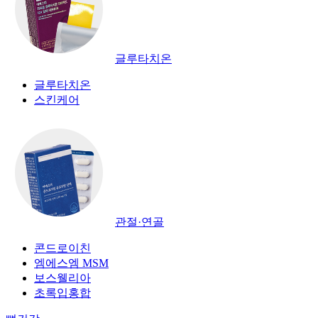
글루타치온
글루타치온
스킨케어
관절·연골
콘드로이친
엠에스엠 MSM
보스웰리아
초록입홍합