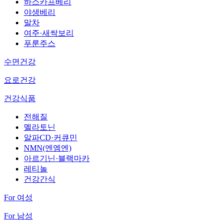
하스카프베리
야생베리
말차
여주·새싹보리
푸룬주스
수면건강
요로건강
건강식품
전해질
멜라토닌
알파CD·커큐민
NMN(엔엠엔)
아르기닌·블랙마카
레티놀
건강간식
For 여성
For 남성