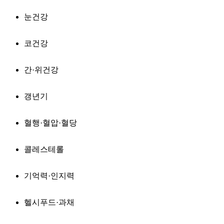
눈건강
코건강
간·위건강
갱년기
혈행·혈압·혈당
콜레스테롤
기억력·인지력
헬시푸드·과채