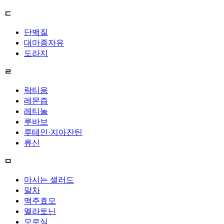
ㄷ
단백질
대마종자유
도라지
ㄹ
락티움
레몬즙
레티놀
루바브
루테인·지아잔틴
류신
ㅁ
마시는 샐러드
말차
맥주효모
멜라토닌
모로실