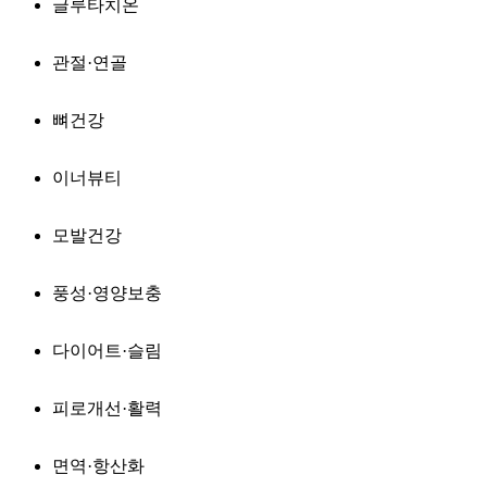
글루타치온
관절·연골
뼈건강
이너뷰티
모발건강
풍성·영양보충
다이어트·슬림
피로개선·활력
면역·항산화