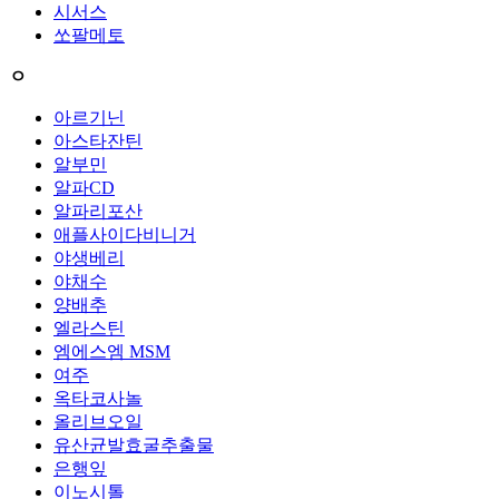
시서스
쏘팔메토
ㅇ
아르기닌
아스타잔틴
알부민
알파CD
알파리포산
애플사이다비니거
야생베리
야채수
양배추
엘라스틴
엠에스엠 MSM
여주
옥타코사놀
올리브오일
유산균발효굴추출물
은행잎
이노시톨