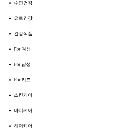
수면건강
요로건강
건강식품
For 여성
For 남성
For 키즈
스킨케어
바디케어
헤어케어