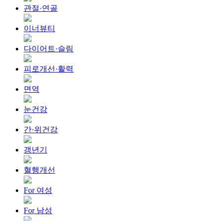
관절·연골
이너뷰티
다이어트·슬림
피로개선·활력
면역
눈건강
간·위건강
갱년기
혈행개선
For 여성
For 남성