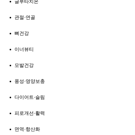
글루타치온
관절·연골
뼈건강
이너뷰티
모발건강
풍성·영양보충
다이어트·슬림
피로개선·활력
면역·항산화