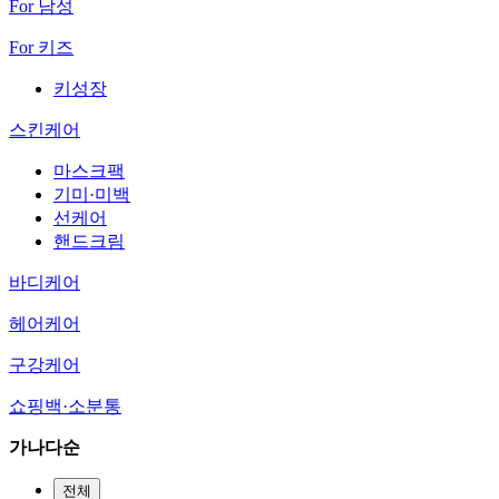
For 남성
For 키즈
키성장
스킨케어
마스크팩
기미·미백
선케어
핸드크림
바디케어
헤어케어
구강케어
쇼핑백·소분통
가나다순
전체