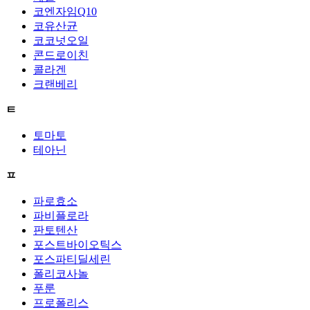
코엔자임Q10
코유산균
코코넛오일
콘드로이친
콜라겐
크랜베리
ㅌ
토마토
테아닌
ㅍ
파로효소
파비플로라
판토텐산
포스트바이오틱스
포스파티딜세린
폴리코사놀
푸룬
프로폴리스