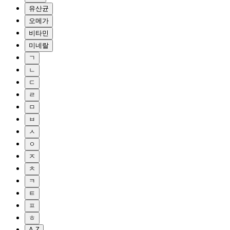
유산균
오메가
비타민
미네랄
ㄱ
ㄴ
ㄷ
ㄹ
ㅁ
ㅂ
ㅅ
ㅇ
ㅈ
ㅊ
ㅋ
ㅌ
ㅍ
ㅎ
A-Z