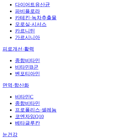
다이어트유산균
파비플로라
카테킨·녹차추출물
모로실·시서스
카르니틴
가르시니아
피로개선·활력
종합비타민
비타민B군
벤포티아민
면역·항산화
비타민C
종합비타민
프로폴리스·셀레늄
코엔자임Q10
베타글루칸
눈건강