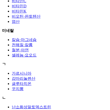
비타민C
비타민D
비타민K
비오틴·판토텐산
엽산
미네랄
칼슘·마그네슘
전해질·칼륨
철분·아연
셀레늄·요오드
ㄱ
가르시니아
감마리놀렌산
글루타치온
꾸지뽕
ㄴ
난소화성말토덱스트린