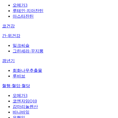
오메가3
루테인·지아잔틴
아스타잔틴
코건강
간·위건강
밀크씨슬
그린세라·꾸지뽕
갱년기
회화나무추출물
루바브
혈행·혈압·혈당
오메가3
코엔자임Q10
감마리놀렌산
바나바잎
은행잎