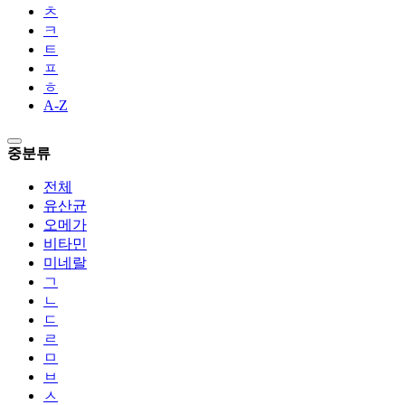
ㅊ
ㅋ
ㅌ
ㅍ
ㅎ
A-Z
중분류
전체
유산균
오메가
비타민
미네랄
ㄱ
ㄴ
ㄷ
ㄹ
ㅁ
ㅂ
ㅅ