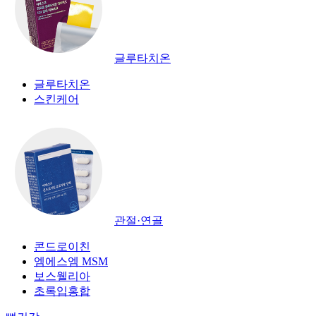
글루타치온
글루타치온
스킨케어
관절·연골
콘드로이친
엠에스엠 MSM
보스웰리아
초록입홍합