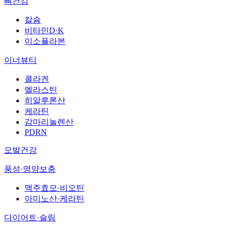
뼈건강
칼슘
비타민D·K
이소플라본
이너뷰티
콜라겐
엘라스틴
히알루론산
케라틴
감마리놀렌산
PDRN
모발건강
풍성·영양보충
맥주효모·비오틴
아미노산·케라틴
다이어트·슬림