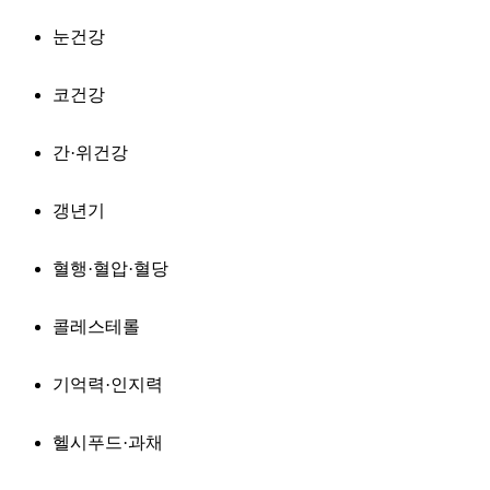
눈건강
코건강
간·위건강
갱년기
혈행·혈압·혈당
콜레스테롤
기억력·인지력
헬시푸드·과채