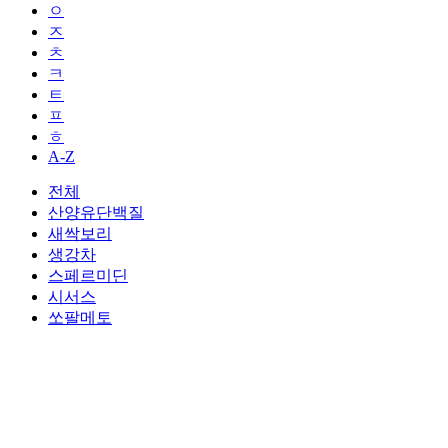
ㅇ
ㅈ
ㅊ
ㅋ
ㅌ
ㅍ
ㅎ
A-Z
전체
산양유단백질
새싹보리
생강차
스페르미딘
시서스
쏘팔메토