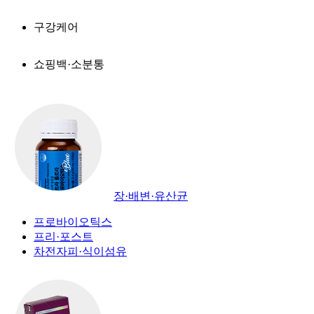
구강케어
쇼핑백·소분통
장·배변·유산균
프로바이오틱스
프리·포스트
차전자피·식이섬유