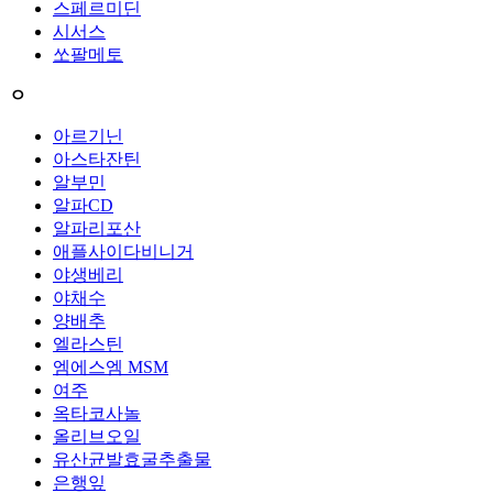
스페르미딘
시서스
쏘팔메토
ㅇ
아르기닌
아스타잔틴
알부민
알파CD
알파리포산
애플사이다비니거
야생베리
야채수
양배추
엘라스틴
엠에스엠 MSM
여주
옥타코사놀
올리브오일
유산균발효굴추출물
은행잎