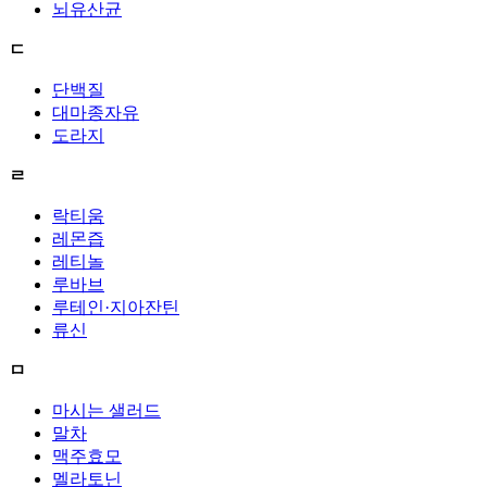
뇌유산균
ㄷ
단백질
대마종자유
도라지
ㄹ
락티움
레몬즙
레티놀
루바브
루테인·지아잔틴
류신
ㅁ
마시는 샐러드
말차
맥주효모
멜라토닌