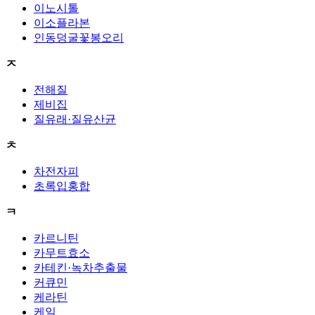
이노시톨
이소플라본
인동덩굴꽃봉오리
ㅈ
전해질
제비집
질유래·질유산균
ㅊ
차전자피
초록입홍합
ㅋ
카르니틴
카무트효소
카테킨·녹차추출물
커큐민
케라틴
케일