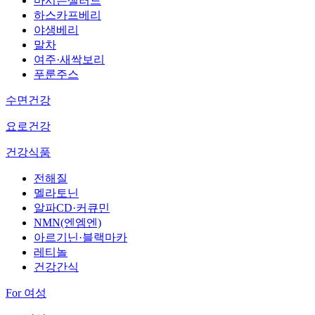
마시는샐러드
하스카프베리
야생베리
말차
여주·새싹보리
푸룬주스
수면건강
요로건강
건강식품
전해질
멜라토닌
알파CD·커큐민
NMN(엔엠엔)
아르기닌·블랙마카
레티놀
건강간식
For 여성