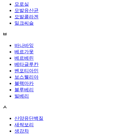
모로실
모발유산균
모발콜라겐
밀크씨슬
ㅂ
바나바잎
베르가못
베르베린
베타글루칸
벤포티아민
보스웰리아
블랙마카
블루베리
빌베리
ㅅ
산양유단백질
새싹보리
생강차