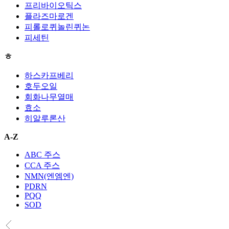
프리바이오틱스
플라즈마로겐
피롤로퀴놀린퀴논
피세틴
ㅎ
하스카프베리
호두오일
회화나무열매
효소
히알루론산
A-Z
ABC 주스
CCA 주스
NMN(엔엠엔)
PDRN
PQQ
SOD