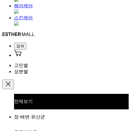
헤어케어
스킨케어
검색
고민별
성분별
전체보기
장·배변·유산균