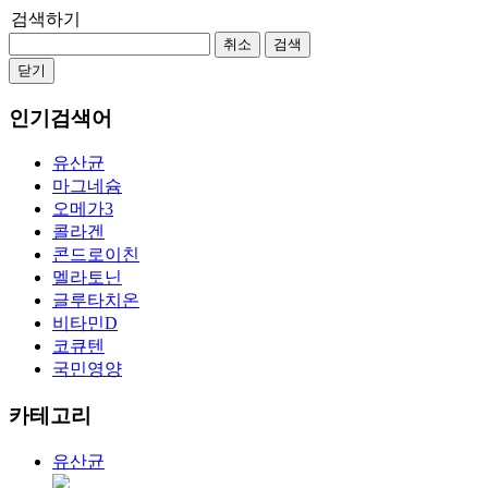
검색하기
취소
검색
닫기
인기검색어
유산균
마그네슘
오메가3
콜라겐
콘드로이친
멜라토닌
글루타치온
비타민D
코큐텐
국민영양
카테고리
유산균