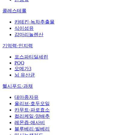
콜레스테롤
카테킨·녹차추출물
식이섬유
감마리놀렌산
기억력·인지력
포스파티딜세린
PQQ
오메가3
뇌 유산균
헬시푸드·과채
대마종자유
올리브·호두오일
카무트·파로효소
컬리케일·양배추
레몬즙·애사비
블루베리·빌베리