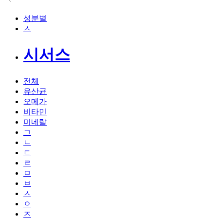
성분별
ㅅ
시서스
전체
유산균
오메가
비타민
미네랄
ㄱ
ㄴ
ㄷ
ㄹ
ㅁ
ㅂ
ㅅ
ㅇ
ㅈ