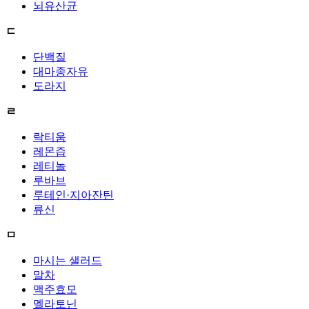
뇌유산균
ㄷ
단백질
대마종자유
도라지
ㄹ
락티움
레몬즙
레티놀
루바브
루테인·지아잔틴
류신
ㅁ
마시는 샐러드
말차
맥주효모
멜라토닌