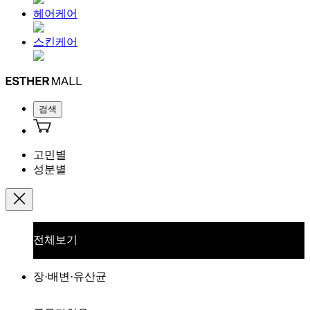
헤어케어
스킨케어
검색
고민별
성분별
전체보기
장·배변·유산균