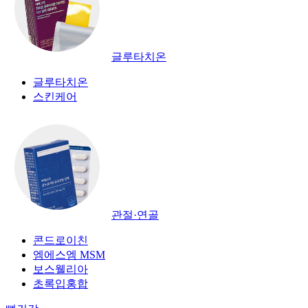
글루타치온
글루타치온
스킨케어
관절·연골
콘드로이친
엠에스엠 MSM
보스웰리아
초록입홍합