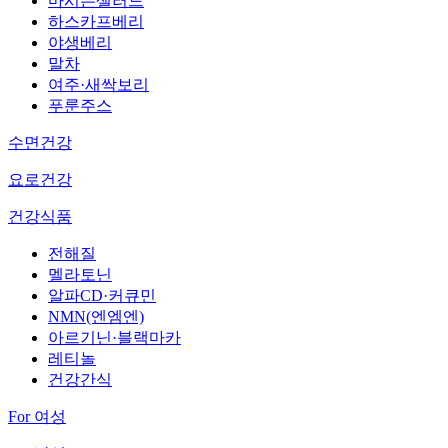
마시는샐러드
하스카프베리
야생베리
말차
여주·새싹보리
푸룬주스
수면건강
요로건강
건강식품
전해질
멜라토닌
알파CD·커큐민
NMN(엔엠엔)
아르기닌·블랙마카
레티놀
건강간식
For 여성