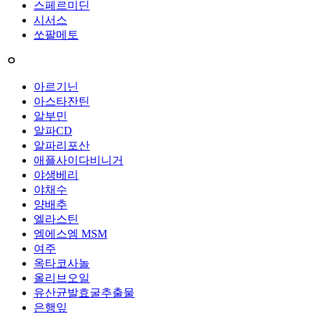
스페르미딘
시서스
쏘팔메토
ㅇ
아르기닌
아스타잔틴
알부민
알파CD
알파리포산
애플사이다비니거
야생베리
야채수
양배추
엘라스틴
엠에스엠 MSM
여주
옥타코사놀
올리브오일
유산균발효굴추출물
은행잎