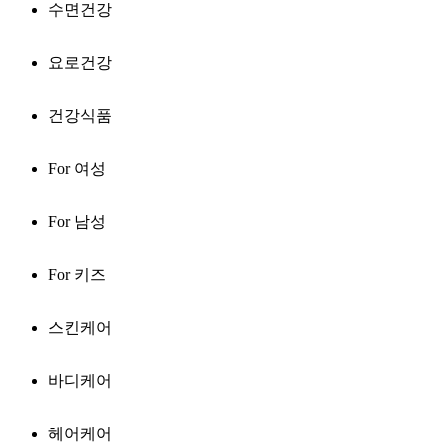
수면건강
요로건강
건강식품
For 여성
For 남성
For 키즈
스킨케어
바디케어
헤어케어