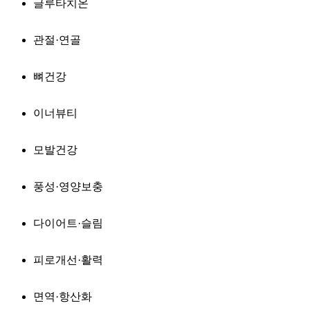
글루타치온
관절·연골
뼈건강
이너뷰티
모발건강
풍성·영양보충
다이어트·슬림
피로개선·활력
면역·항산화