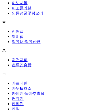
이노시톨
이소플라본
인동덩굴꽃봉오리
ㅈ
전해질
제비집
질유래·질유산균
ㅊ
차전자피
초록입홍합
ㅋ
카르니틴
카무트효소
카테킨·녹차추출물
커큐민
케라틴
케일