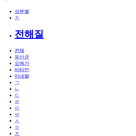
성분별
ㅈ
전해질
전체
유산균
오메가
비타민
미네랄
ㄱ
ㄴ
ㄷ
ㄹ
ㅁ
ㅂ
ㅅ
ㅇ
ㅈ