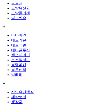
모로실
모발유산균
모발콜라겐
밀크씨슬
ㅂ
바나바잎
베르가못
베르베린
베타글루칸
벤포티아민
보스웰리아
블랙마카
블루베리
빌베리
ㅅ
산양유단백질
새싹보리
생강차