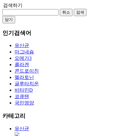
검색하기
취소
검색
닫기
인기검색어
유산균
마그네슘
오메가3
콜라겐
콘드로이친
멜라토닌
글루타치온
비타민D
코큐텐
국민영양
카테고리
유산균