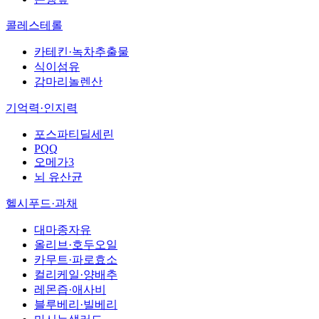
콜레스테롤
카테킨·녹차추출물
식이섬유
감마리놀렌산
기억력·인지력
포스파티딜세린
PQQ
오메가3
뇌 유산균
헬시푸드·과채
대마종자유
올리브·호두오일
카무트·파로효소
컬리케일·양배추
레몬즙·애사비
블루베리·빌베리