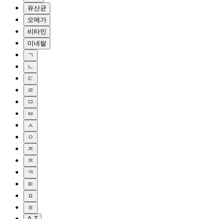
유산균
오메가
비타민
미네랄
ㄱ
ㄴ
ㄷ
ㄹ
ㅁ
ㅂ
ㅅ
ㅇ
ㅈ
ㅊ
ㅋ
ㅌ
ㅍ
ㅎ
A-Z