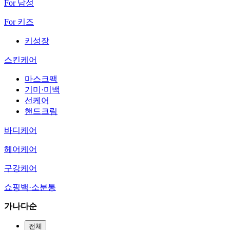
For 남성
For 키즈
키성장
스킨케어
마스크팩
기미·미백
선케어
핸드크림
바디케어
헤어케어
구강케어
쇼핑백·소분통
가나다순
전체