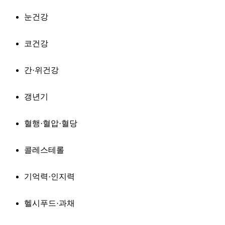
눈건강
코건강
간·위건강
갱년기
혈행·혈압·혈당
콜레스테롤
기억력·인지력
헬시푸드·과채