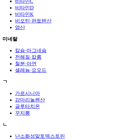
비타민C
비타민D
비타민K
비오틴·판토텐산
엽산
미네랄
칼슘·마그네슘
전해질·칼륨
철분·아연
셀레늄·요오드
ㄱ
가르시니아
감마리놀렌산
글루타치온
꾸지뽕
ㄴ
난소화성말토덱스트린