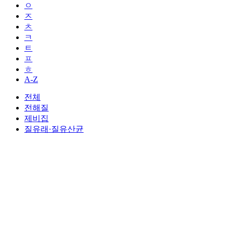
ㅇ
ㅈ
ㅊ
ㅋ
ㅌ
ㅍ
ㅎ
A-Z
전체
전해질
제비집
질유래·질유산균