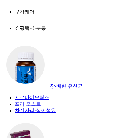
구강케어
쇼핑백·소분통
장·배변·유산균
프로바이오틱스
프리·포스트
차전자피·식이섬유