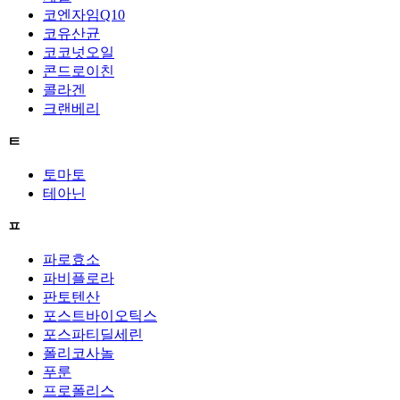
코엔자임Q10
코유산균
코코넛오일
콘드로이친
콜라겐
크랜베리
ㅌ
토마토
테아닌
ㅍ
파로효소
파비플로라
판토텐산
포스트바이오틱스
포스파티딜세린
폴리코사놀
푸룬
프로폴리스