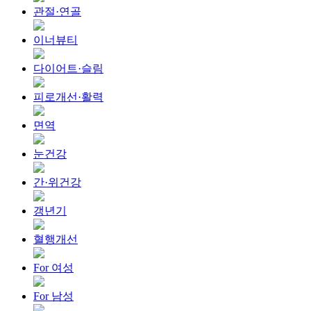
관절·연골
이너뷰티
다이어트·슬림
피로개선·활력
면역
눈건강
간·위건강
갱년기
혈행개선
For 여성
For 남성