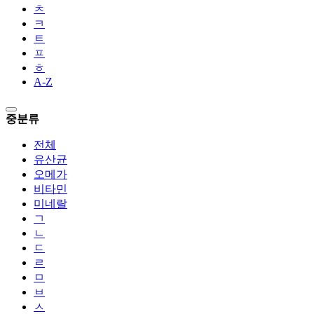
ㅊ
ㅋ
ㅌ
ㅍ
ㅎ
A-Z
중분류
전체
유산균
오메가
비타민
미네랄
ㄱ
ㄴ
ㄷ
ㄹ
ㅁ
ㅂ
ㅅ