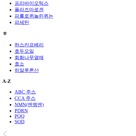
프리바이오틱스
플라즈마로겐
피롤로퀴놀린퀴논
피세틴
ㅎ
하스카프베리
호두오일
회화나무열매
효소
히알루론산
A-Z
ABC 주스
CCA 주스
NMN(엔엠엔)
PDRN
PQQ
SOD