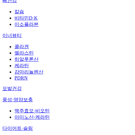
뼈건강
칼슘
비타민D·K
이소플라본
이너뷰티
콜라겐
엘라스틴
히알루론산
케라틴
감마리놀렌산
PDRN
모발건강
풍성·영양보충
맥주효모·비오틴
아미노산·케라틴
다이어트·슬림