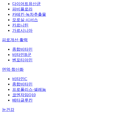
다이어트유산균
파비플로라
카테킨·녹차추출물
모로실·시서스
카르니틴
가르시니아
피로개선·활력
종합비타민
비타민B군
벤포티아민
면역·항산화
비타민C
종합비타민
프로폴리스·셀레늄
코엔자임Q10
베타글루칸
눈건강