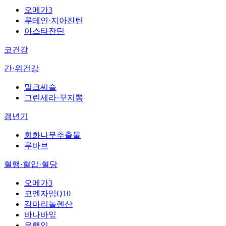
오메가3
루테인·지아잔틴
아스타잔틴
코건강
간·위건강
밀크씨슬
그린세라·꾸지뽕
갱년기
회화나무추출물
루바브
혈행·혈압·혈당
오메가3
코엔자임Q10
감마리놀렌산
바나바잎
은행잎