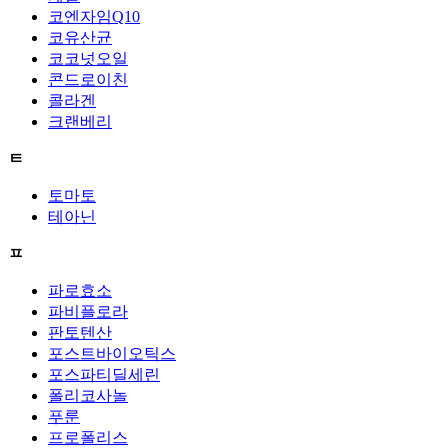
코엔자임Q10
코유산균
코코넛오일
콘드로이친
콜라겐
크랜베리
ㅌ
토마토
테아닌
ㅍ
파로효소
파비플로라
판토텐산
포스트바이오틱스
포스파티딜세린
폴리코사놀
푸룬
프로폴리스