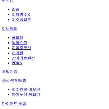
뼈건강
칼슘
비타민D·K
이소플라본
이너뷰티
콜라겐
엘라스틴
히알루론산
케라틴
감마리놀렌산
PDRN
모발건강
풍성·영양보충
맥주효모·비오틴
아미노산·케라틴
다이어트·슬림