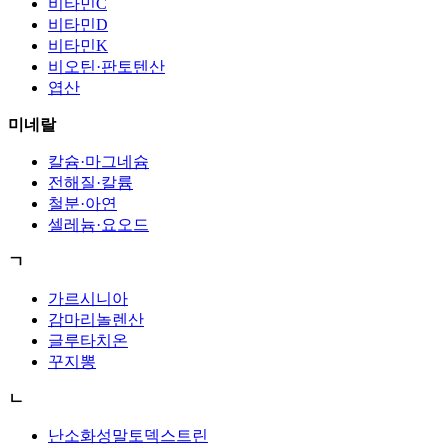
비타민C
비타민D
비타민K
비오틴·판토텐산
엽산
미네랄
칼슘·마그네슘
전해질·칼륨
철분·아연
셀레늄·요오드
ㄱ
가르시니아
감마리놀렌산
글루타치온
꾸지뽕
ㄴ
난소화성말토덱스트린