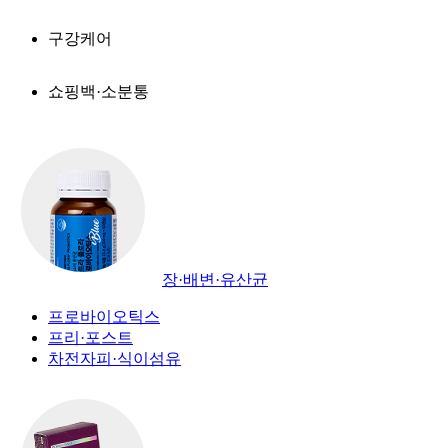
구강케어
쇼핑백·소분통
장·배변·유산균
프로바이오틱스
프리·포스트
차전자피·식이섬유