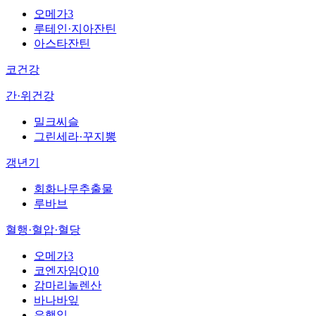
오메가3
루테인·지아잔틴
아스타잔틴
코건강
간·위건강
밀크씨슬
그린세라·꾸지뽕
갱년기
회화나무추출물
루바브
혈행·혈압·혈당
오메가3
코엔자임Q10
감마리놀렌산
바나바잎
은행잎