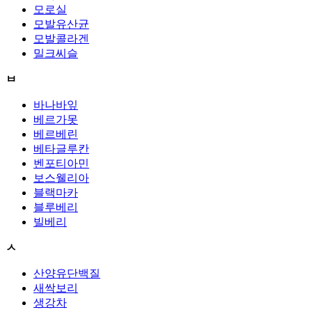
모로실
모발유산균
모발콜라겐
밀크씨슬
ㅂ
바나바잎
베르가못
베르베린
베타글루칸
벤포티아민
보스웰리아
블랙마카
블루베리
빌베리
ㅅ
산양유단백질
새싹보리
생강차