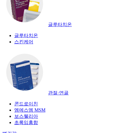
글루타치온
글루타치온
스킨케어
관절·연골
콘드로이친
엠에스엠 MSM
보스웰리아
초록입홍합