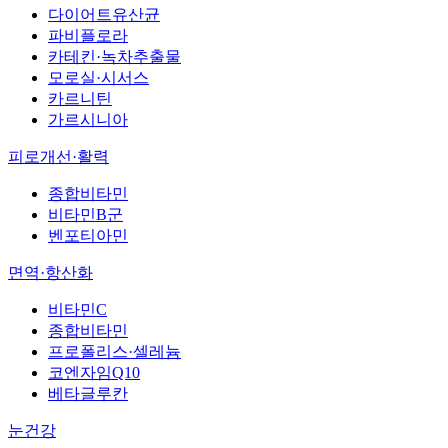
다이어트유산균
파비플로라
카테킨·녹차추출물
모로실·시서스
카르니틴
가르시니아
피로개선·활력
종합비타민
비타민B군
벤포티아민
면역·항산화
비타민C
종합비타민
프로폴리스·셀레늄
코엔자임Q10
베타글루칸
눈건강