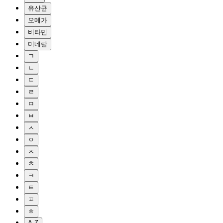
유산균
오메가
비타민
미네랄
ㄱ
ㄴ
ㄷ
ㄹ
ㅁ
ㅂ
ㅅ
ㅇ
ㅈ
ㅊ
ㅋ
ㅌ
ㅍ
ㅎ
A-Z