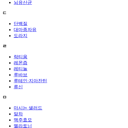
뇌유산균
ㄷ
단백질
대마종자유
도라지
ㄹ
락티움
레몬즙
레티놀
루바브
루테인·지아잔틴
류신
ㅁ
마시는 샐러드
말차
맥주효모
멜라토닌