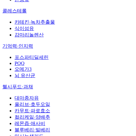
콜레스테롤
카테킨·녹차추출물
식이섬유
감마리놀렌산
기억력·인지력
포스파티딜세린
PQQ
오메가3
뇌 유산균
헬시푸드·과채
대마종자유
올리브·호두오일
카무트·파로효소
컬리케일·양배추
레몬즙·애사비
블루베리·빌베리