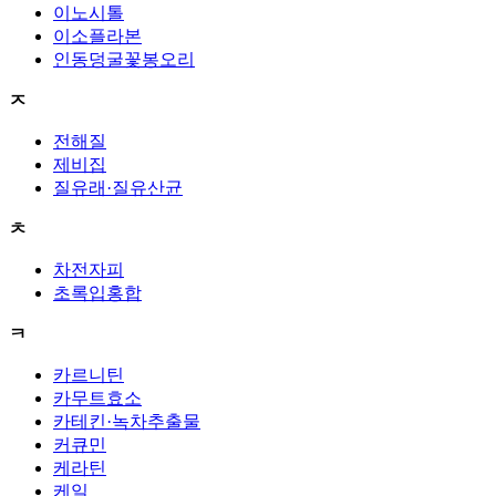
이노시톨
이소플라본
인동덩굴꽃봉오리
ㅈ
전해질
제비집
질유래·질유산균
ㅊ
차전자피
초록입홍합
ㅋ
카르니틴
카무트효소
카테킨·녹차추출물
커큐민
케라틴
케일