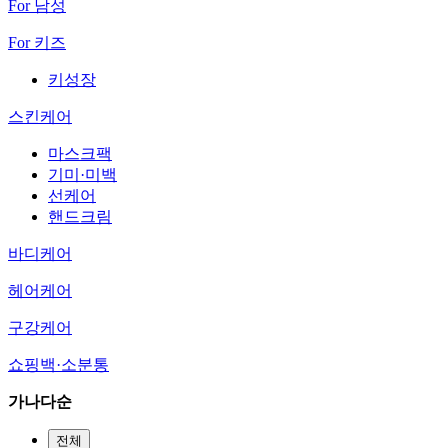
For 남성
For 키즈
키성장
스킨케어
마스크팩
기미·미백
선케어
핸드크림
바디케어
헤어케어
구강케어
쇼핑백·소분통
가나다순
전체