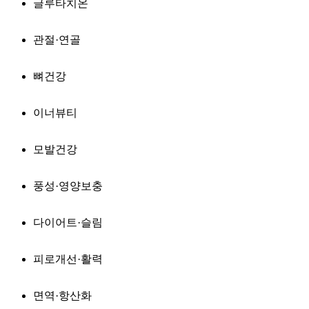
글루타치온
관절·연골
뼈건강
이너뷰티
모발건강
풍성·영양보충
다이어트·슬림
피로개선·활력
면역·항산화