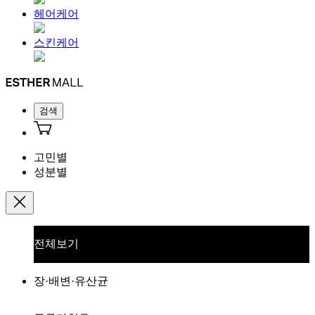
헤어케어
스킨케어
검색
고민별
성분별
전체보기
장·배변·유산균