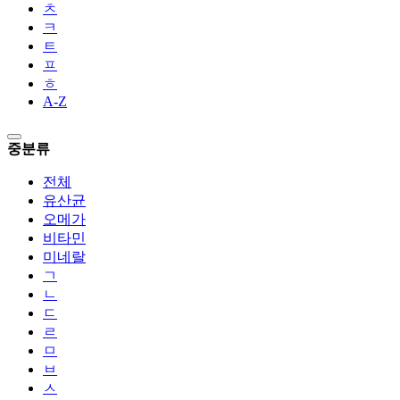
ㅊ
ㅋ
ㅌ
ㅍ
ㅎ
A-Z
중분류
전체
유산균
오메가
비타민
미네랄
ㄱ
ㄴ
ㄷ
ㄹ
ㅁ
ㅂ
ㅅ