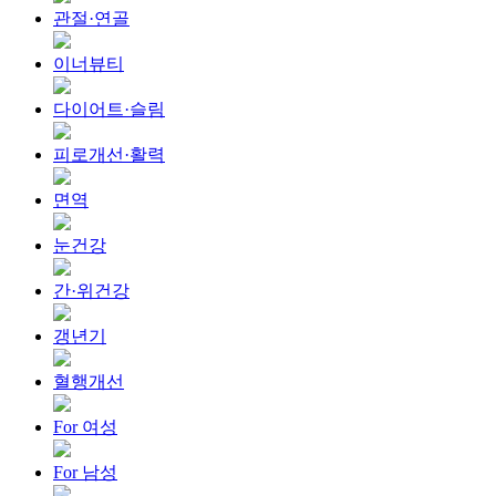
관절·연골
이너뷰티
다이어트·슬림
피로개선·활력
면역
눈건강
간·위건강
갱년기
혈행개선
For 여성
For 남성