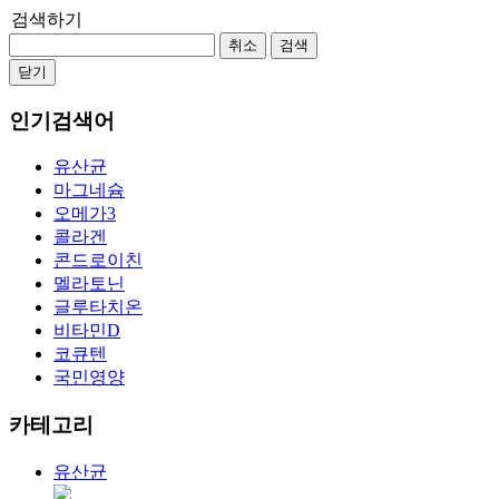
검색하기
취소
검색
닫기
인기검색어
유산균
마그네슘
오메가3
콜라겐
콘드로이친
멜라토닌
글루타치온
비타민D
코큐텐
국민영양
카테고리
유산균