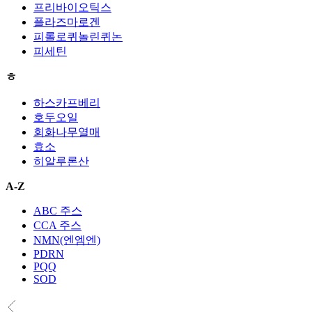
프리바이오틱스
플라즈마로겐
피롤로퀴놀린퀴논
피세틴
ㅎ
하스카프베리
호두오일
회화나무열매
효소
히알루론산
A-Z
ABC 주스
CCA 주스
NMN(엔엠엔)
PDRN
PQQ
SOD