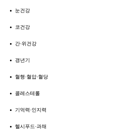
눈건강
코건강
간·위건강
갱년기
혈행·혈압·혈당
콜레스테롤
기억력·인지력
헬시푸드·과채