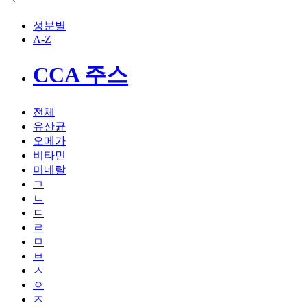
성분별
A-Z
CCA 주스
전체
유산균
오메가
비타민
미네랄
ㄱ
ㄴ
ㄷ
ㄹ
ㅁ
ㅂ
ㅅ
ㅇ
ㅈ