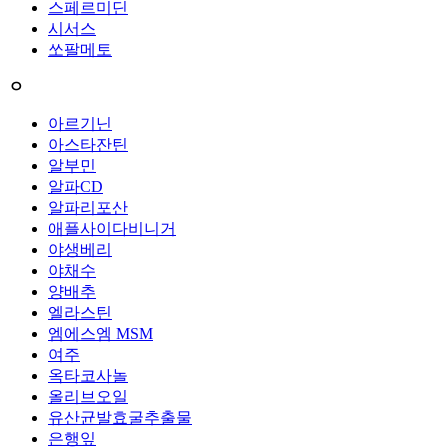
스페르미딘
시서스
쏘팔메토
ㅇ
아르기닌
아스타잔틴
알부민
알파CD
알파리포산
애플사이다비니거
야생베리
야채수
양배추
엘라스틴
엠에스엠 MSM
여주
옥타코사놀
올리브오일
유산균발효굴추출물
은행잎