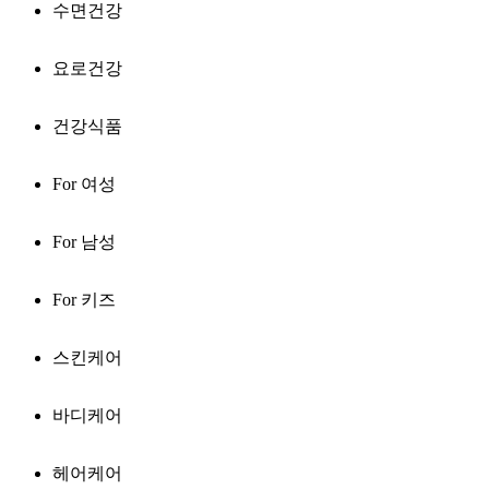
수면건강
요로건강
건강식품
For 여성
For 남성
For 키즈
스킨케어
바디케어
헤어케어