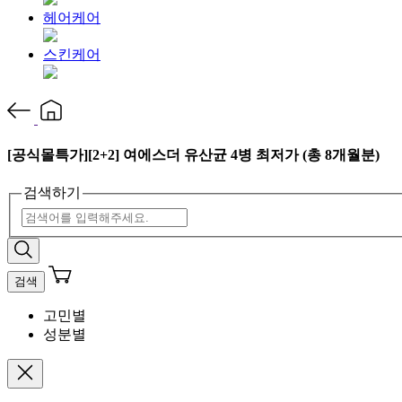
헤어케어
스킨케어
[공식몰특가][2+2] 여에스더 유산균 4병 최저가 (총 8개월분)
검색하기
검색
고민별
성분별