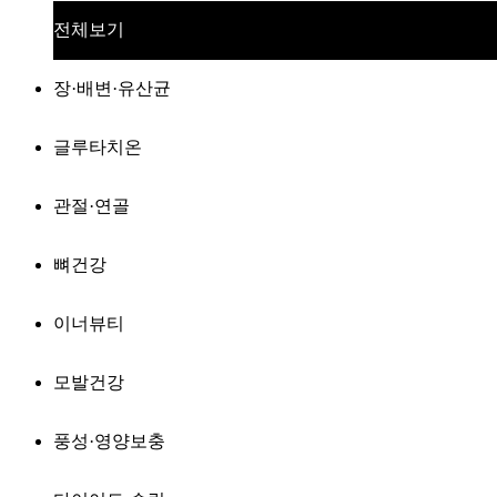
전체보기
장·배변·유산균
글루타치온
관절·연골
뼈건강
이너뷰티
모발건강
풍성·영양보충