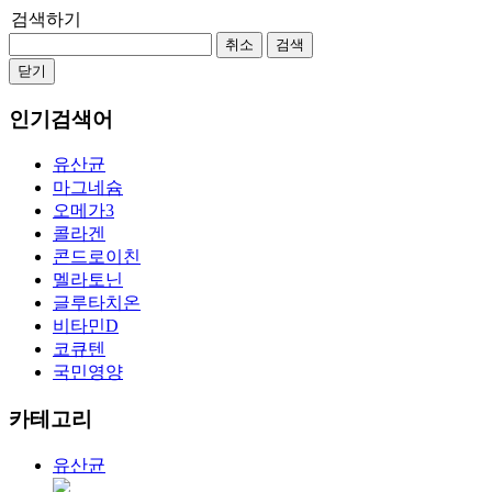
검색하기
취소
검색
닫기
인기검색어
유산균
마그네슘
오메가3
콜라겐
콘드로이친
멜라토닌
글루타치온
비타민D
코큐텐
국민영양
카테고리
유산균