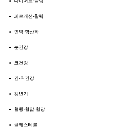
다이어트·슬림
피로개선·활력
면역·항산화
눈건강
코건강
간·위건강
갱년기
혈행·혈압·혈당
콜레스테롤