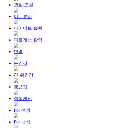
관절·연골
이너뷰티
다이어트·슬림
피로개선·활력
면역
눈건강
간·위건강
갱년기
혈행개선
For 여성
For 남성