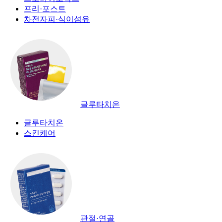
프리·포스트
차전자피·식이섬유
글루타치온
글루타치온
스킨케어
관절·연골