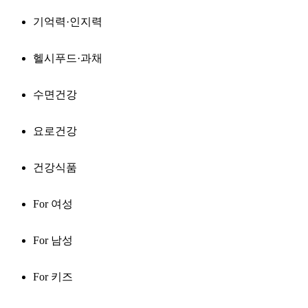
기억력·인지력
헬시푸드·과채
수면건강
요로건강
건강식품
For 여성
For 남성
For 키즈