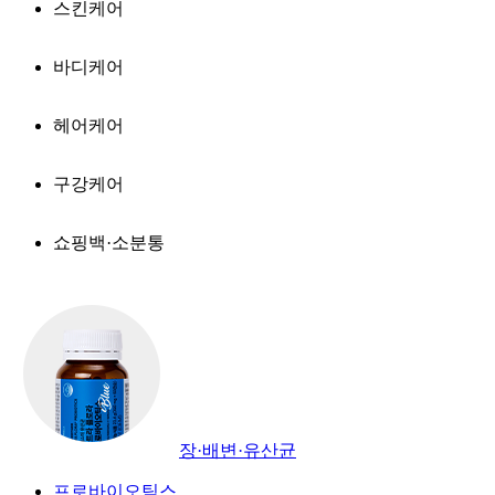
스킨케어
바디케어
헤어케어
구강케어
쇼핑백·소분통
장·배변·유산균
프로바이오틱스