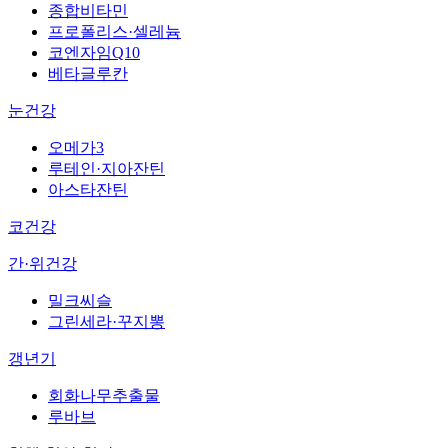
종합비타민
프로폴리스·셀레늄
코엔자임Q10
베타글루칸
눈건강
오메가3
루테인·지아잔틴
아스타잔틴
코건강
간·위건강
밀크씨슬
그린세라·꾸지뽕
갱년기
회화나무추출물
루바브