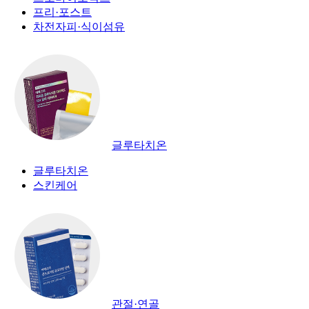
프리·포스트
차전자피·식이섬유
글루타치온
글루타치온
스킨케어
관절·연골