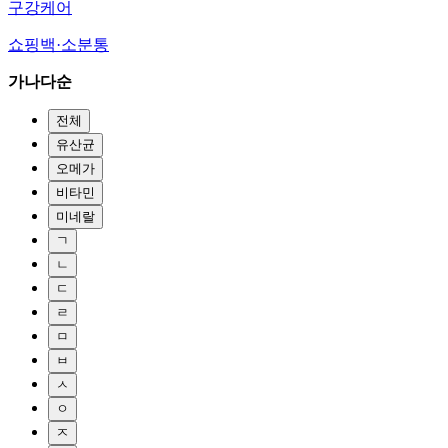
구강케어
쇼핑백·소분통
가나다순
전체
유산균
오메가
비타민
미네랄
ㄱ
ㄴ
ㄷ
ㄹ
ㅁ
ㅂ
ㅅ
ㅇ
ㅈ