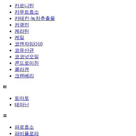
카르니틴
카무트효소
카테킨·녹차추출물
커큐민
케라틴
케일
코엔자임Q10
코유산균
코코넛오일
콘드로이친
콜라겐
크랜베리
ㅌ
토마토
테아닌
ㅍ
파로효소
파비플로라