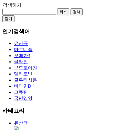
검색하기
취소
검색
닫기
인기검색어
유산균
마그네슘
오메가3
콜라겐
콘드로이친
멜라토닌
글루타치온
비타민D
코큐텐
국민영양
카테고리
유산균