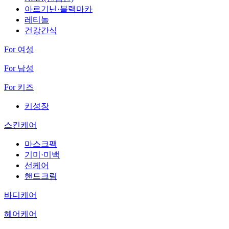
아르기닌·블랙마카
레티놀
건강간식
For 여성
For 남성
For 키즈
키성장
스킨케어
마스크팩
기미·미백
선케어
핸드크림
바디케어
헤어케어