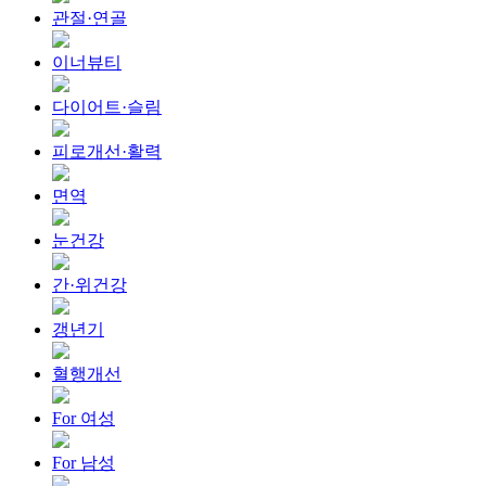
관절·연골
이너뷰티
다이어트·슬림
피로개선·활력
면역
눈건강
간·위건강
갱년기
혈행개선
For 여성
For 남성