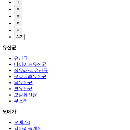
ㅊ
ㅋ
ㅌ
ㅍ
ㅎ
A-Z
유산균
유산균
다이어트유산균
질유래·질유산균
구강유래유산균
뇌유산균
코유산균
모발유산균
부스터+
오메가
오메가3
감마리놀렌산