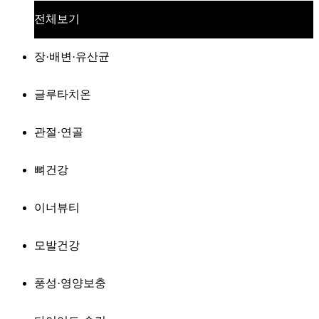
전체보기
장·배변·유산균
글루타치온
관절·연골
뼈건강
이너뷰티
모발건강
풍성·영양보충