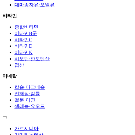
대마종자유·오일류
비타민
종합비타민
비타민B군
비타민C
비타민D
비타민K
비오틴·판토텐산
엽산
미네랄
칼슘·마그네슘
전해질·칼륨
철분·아연
셀레늄·요오드
ㄱ
가르시니아
감마리놀렌산