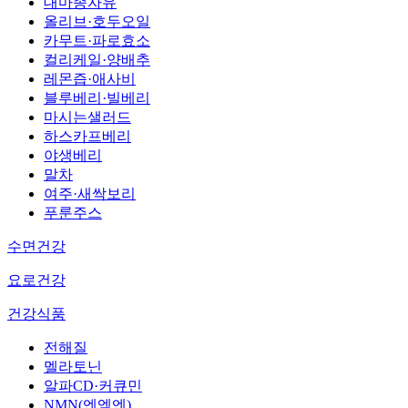
대마종자유
올리브·호두오일
카무트·파로효소
컬리케일·양배추
레몬즙·애사비
블루베리·빌베리
마시는샐러드
하스카프베리
야생베리
말차
여주·새싹보리
푸룬주스
수면건강
요로건강
건강식품
전해질
멜라토닌
알파CD·커큐민
NMN(엔엠엔)