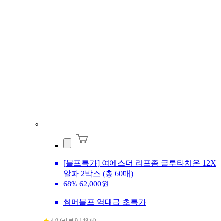
[블프특가] 여에스더 리포좀 글루타치온 12X
알파 2박스 (총 60매)
68%
62,000원
썸머블프 역대급 초특가
4.9 (리뷰 9,148개)