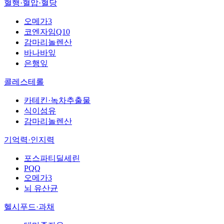
혈행·혈압·혈당
오메가3
코엔자임Q10
감마리놀렌산
바나바잎
은행잎
콜레스테롤
카테킨·녹차추출물
식이섬유
감마리놀렌산
기억력·인지력
포스파티딜세린
PQQ
오메가3
뇌 유산균
헬시푸드·과채