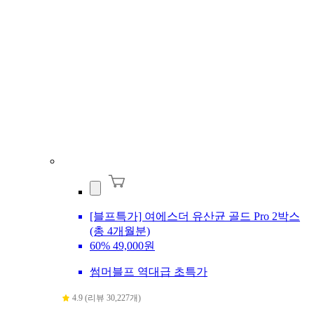
[블프특가] 여에스더 유산균 골드 Pro 2박스
(총 4개월분)
60%
49,000원
썸머블프 역대급 초특가
4.9 (리뷰 30,227개)