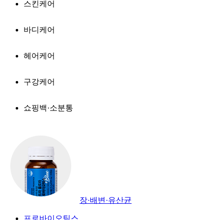
스킨케어
바디케어
헤어케어
구강케어
쇼핑백·소분통
장·배변·유산균
프로바이오틱스