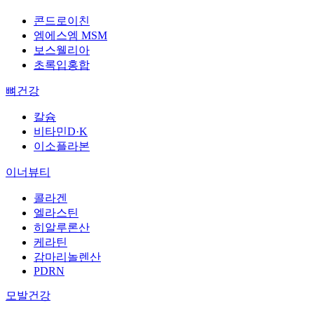
콘드로이친
엠에스엠 MSM
보스웰리아
초록입홍합
뼈건강
칼슘
비타민D·K
이소플라본
이너뷰티
콜라겐
엘라스틴
히알루론산
케라틴
감마리놀렌산
PDRN
모발건강