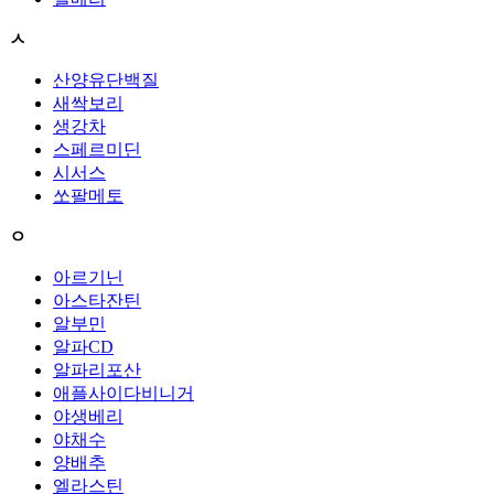
ㅅ
산양유단백질
새싹보리
생강차
스페르미딘
시서스
쏘팔메토
ㅇ
아르기닌
아스타잔틴
알부민
알파CD
알파리포산
애플사이다비니거
야생베리
야채수
양배추
엘라스틴