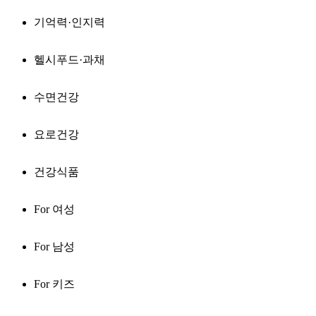
기억력·인지력
헬시푸드·과채
수면건강
요로건강
건강식품
For 여성
For 남성
For 키즈