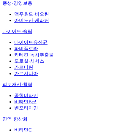
풍성·영양보충
맥주효모·비오틴
아미노산·케라틴
다이어트·슬림
다이어트유산균
파비플로라
카테킨·녹차추출물
모로실·시서스
카르니틴
가르시니아
피로개선·활력
종합비타민
비타민B군
벤포티아민
면역·항산화
비타민C