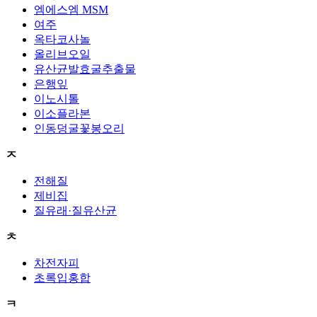
엠에스엠 MSM
여주
옥타코사놀
올리브오일
유산균발효굴추출물
은행잎
이노시톨
이소플라본
인동덩굴꽃봉오리
ㅈ
전해질
제비집
질유래·질유산균
ㅊ
차전자피
초록입홍합
ㅋ