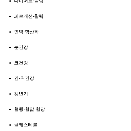
다이어트·슬림
피로개선·활력
면역·항산화
눈건강
코건강
간·위건강
갱년기
혈행·혈압·혈당
콜레스테롤