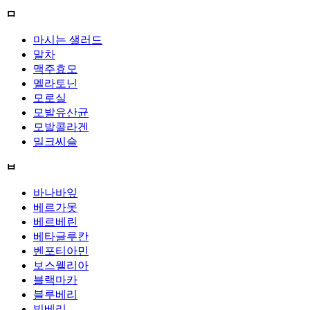
ㅁ
마시는 샐러드
말차
맥주효모
멜라토닌
모로실
모발유산균
모발콜라겐
밀크씨슬
ㅂ
바나바잎
베르가못
베르베린
베타글루칸
벤포티아민
보스웰리아
블랙마카
블루베리
빌베리