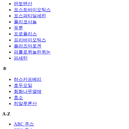
판토텐산
포스트바이오틱스
포스파티딜세린
폴리코사놀
푸룬
프로폴리스
프리바이오틱스
플라즈마로겐
피롤로퀴놀린퀴논
피세틴
ㅎ
하스카프베리
호두오일
회화나무열매
효소
히알루론산
A-Z
ABC 주스