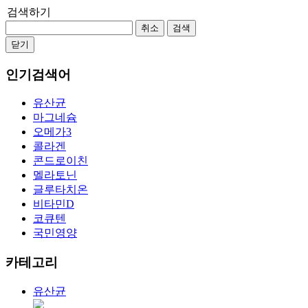
검색하기
취소
검색
닫기
인기검색어
유산균
마그네슘
오메가3
콜라겐
콘드로이친
멜라토닌
글루타치온
비타민D
코큐텐
국민영양
카테고리
유산균