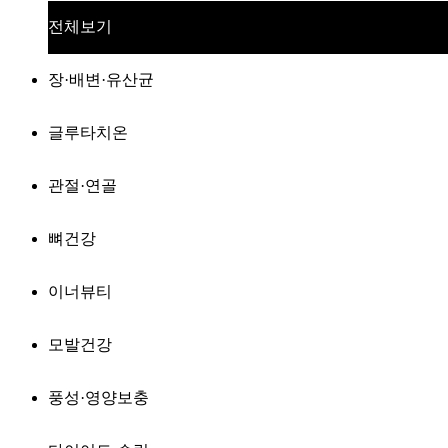
전체보기
장·배변·유산균
글루타치온
관절·연골
뼈건강
이너뷰티
모발건강
풍성·영양보충