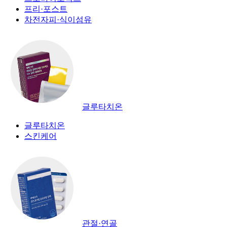
프리·포스트
차전자피·식이섬유
글루타치온
글루타치온
스킨케어
관절·연골