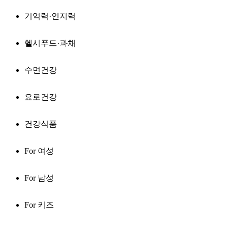
기억력·인지력
헬시푸드·과채
수면건강
요로건강
건강식품
For 여성
For 남성
For 키즈