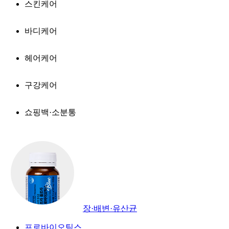
스킨케어
바디케어
헤어케어
구강케어
쇼핑백·소분통
장·배변·유산균
프로바이오틱스