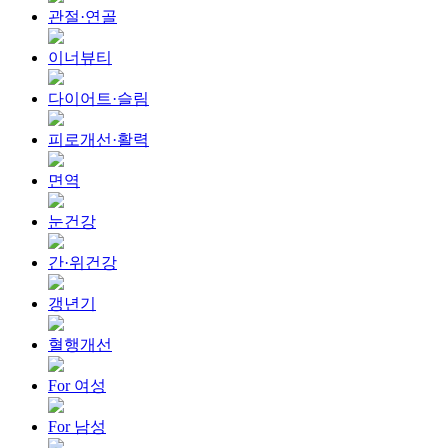
관절·연골
이너뷰티
다이어트·슬림
피로개선·활력
면역
눈건강
간·위건강
갱년기
혈행개선
For 여성
For 남성