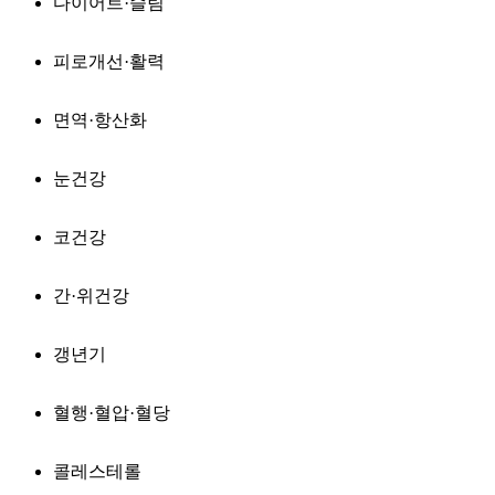
다이어트·슬림
피로개선·활력
면역·항산화
눈건강
코건강
간·위건강
갱년기
혈행·혈압·혈당
콜레스테롤