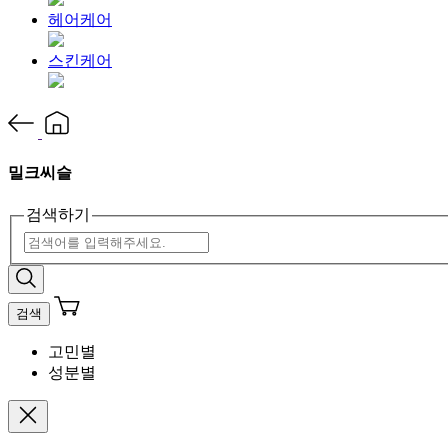
헤어케어
스킨케어
밀크씨슬
검색하기
검색
고민별
성분별