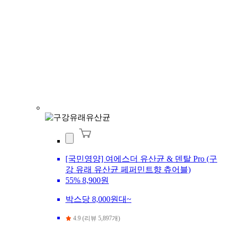
[국민영양] 여에스더 유산균 & 덴탈 Pro (구
강 유래 유산균 페퍼민트향 츄어블)
55%
8,900원
박스당 8,000원대~
4.9 (리뷰 5,897개)