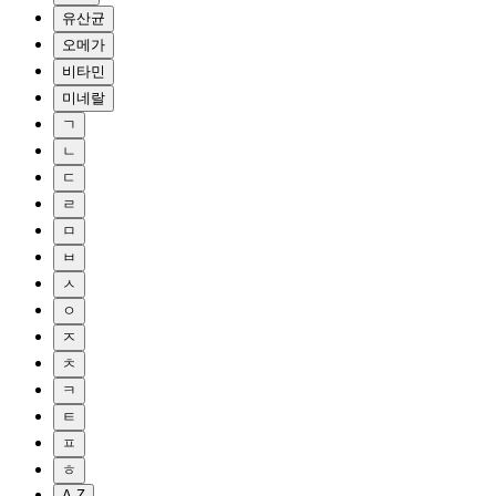
유산균
오메가
비타민
미네랄
ㄱ
ㄴ
ㄷ
ㄹ
ㅁ
ㅂ
ㅅ
ㅇ
ㅈ
ㅊ
ㅋ
ㅌ
ㅍ
ㅎ
A-Z