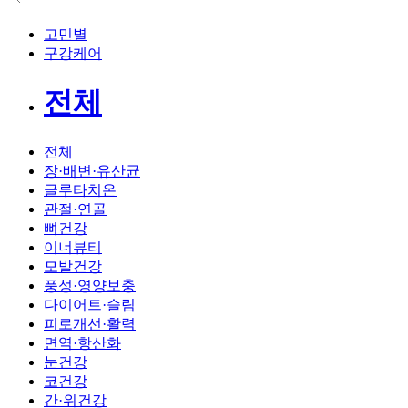
고민별
구강케어
전체
전체
장·배변·유산균
글루타치온
관절·연골
뼈건강
이너뷰티
모발건강
풍성·영양보충
다이어트·슬림
피로개선·활력
면역·항산화
눈건강
코건강
간·위건강