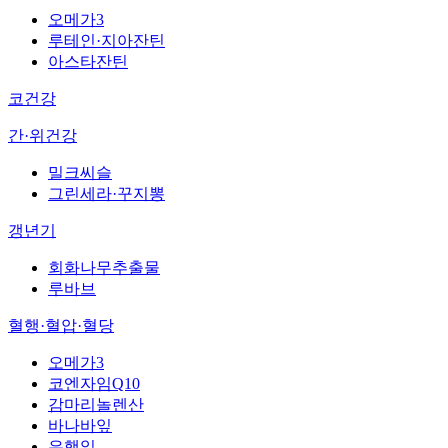
오메가3
루테인·지아잔틴
아스타잔틴
코건강
간·위건강
밀크씨슬
그린세라·꾸지뽕
갱년기
회화나무추출물
루바브
혈행·혈압·혈당
오메가3
코엔자임Q10
감마리놀렌산
바나바잎
은행잎