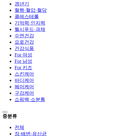
갱년기
혈행·혈압·혈당
콜레스테롤
기억력·인지력
헬시푸드·과채
수면건강
요로건강
건강식품
For 여성
For 남성
For 키즈
스킨케어
바디케어
헤어케어
구강케어
쇼핑백·소분통
중분류
전체
장·배변·유산균