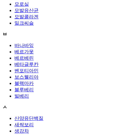
모로실
모발유산균
모발콜라겐
밀크씨슬
ㅂ
바나바잎
베르가못
베르베린
베타글루칸
벤포티아민
보스웰리아
블랙마카
블루베리
빌베리
ㅅ
산양유단백질
새싹보리
생강차