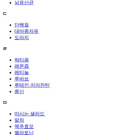
뇌유산균
ㄷ
단백질
대마종자유
도라지
ㄹ
락티움
레몬즙
레티놀
루바브
루테인·지아잔틴
류신
ㅁ
마시는 샐러드
말차
맥주효모
멜라토닌