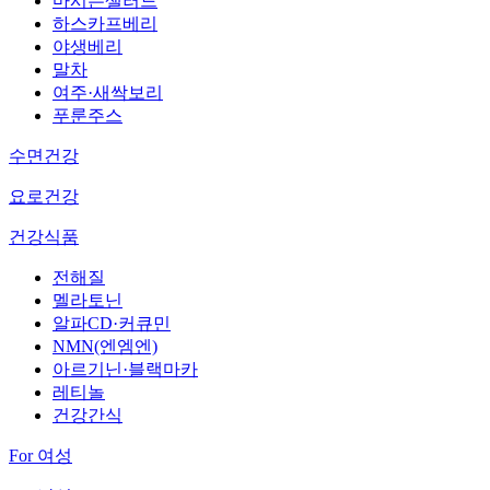
마시는샐러드
하스카프베리
야생베리
말차
여주·새싹보리
푸룬주스
수면건강
요로건강
건강식품
전해질
멜라토닌
알파CD·커큐민
NMN(엔엠엔)
아르기닌·블랙마카
레티놀
건강간식
For 여성