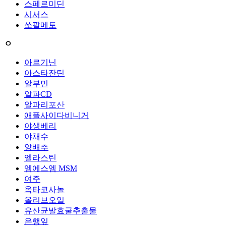
스페르미딘
시서스
쏘팔메토
ㅇ
아르기닌
아스타잔틴
알부민
알파CD
알파리포산
애플사이다비니거
야생베리
야채수
양배추
엘라스틴
엠에스엠 MSM
여주
옥타코사놀
올리브오일
유산균발효굴추출물
은행잎