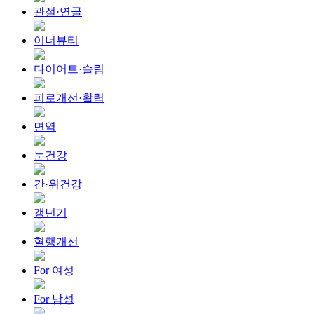
관절·연골
이너뷰티
다이어트·슬림
피로개선·활력
면역
눈건강
간·위건강
갱년기
혈행개선
For 여성
For 남성