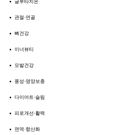
글루타치온
관절·연골
뼈건강
이너뷰티
모발건강
풍성·영양보충
다이어트·슬림
피로개선·활력
면역·항산화