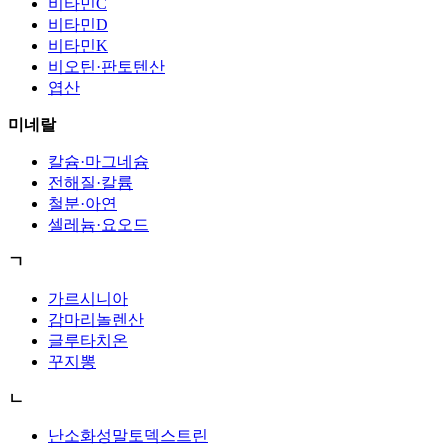
비타민C
비타민D
비타민K
비오틴·판토텐산
엽산
미네랄
칼슘·마그네슘
전해질·칼륨
철분·아연
셀레늄·요오드
ㄱ
가르시니아
감마리놀렌산
글루타치온
꾸지뽕
ㄴ
난소화성말토덱스트린