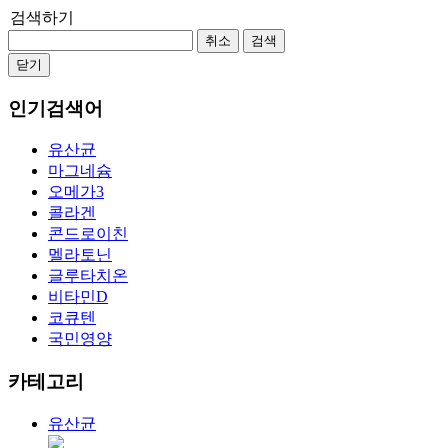
검색하기
취소
검색
닫기
인기검색어
유산균
마그네슘
오메가3
콜라겐
콘드로이친
멜라토닌
글루타치온
비타민D
코큐텐
국민영양
카테고리
유산균