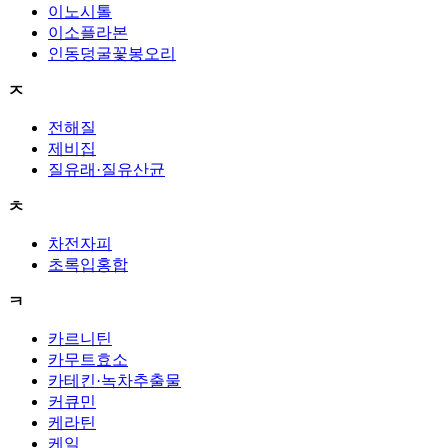
이노시톨
이소플라본
인동덩굴꽃봉오리
ㅈ
전해질
제비집
질유래·질유산균
ㅊ
차전자피
초록입홍합
ㅋ
카르니틴
카무트효소
카테킨·녹차추출물
커큐민
케라틴
케일