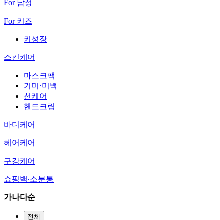
For 남성
For 키즈
키성장
스킨케어
마스크팩
기미·미백
선케어
핸드크림
바디케어
헤어케어
구강케어
쇼핑백·소분통
가나다순
전체