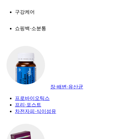
구강케어
쇼핑백·소분통
장·배변·유산균
프로바이오틱스
프리·포스트
차전자피·식이섬유