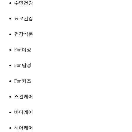
수면건강
요로건강
건강식품
For 여성
For 남성
For 키즈
스킨케어
바디케어
헤어케어