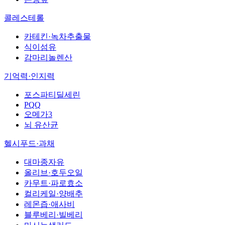
콜레스테롤
카테킨·녹차추출물
식이섬유
감마리놀렌산
기억력·인지력
포스파티딜세린
PQQ
오메가3
뇌 유산균
헬시푸드·과채
대마종자유
올리브·호두오일
카무트·파로효소
컬리케일·양배추
레몬즙·애사비
블루베리·빌베리