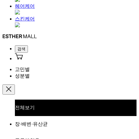
헤어케어
스킨케어
검색
고민별
성분별
전체보기
장·배변·유산균