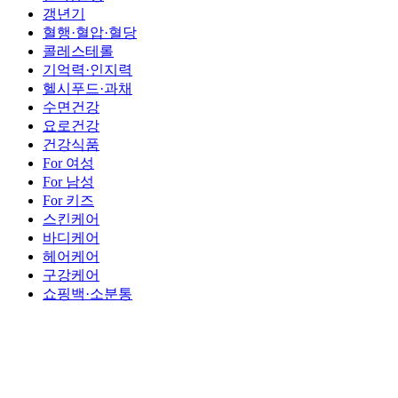
갱년기
혈행·혈압·혈당
콜레스테롤
기억력·인지력
헬시푸드·과채
수면건강
요로건강
건강식품
For 여성
For 남성
For 키즈
스킨케어
바디케어
헤어케어
구강케어
쇼핑백·소분통