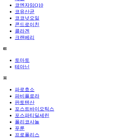
코엔자임Q10
코유산균
코코넛오일
콘드로이친
콜라겐
크랜베리
ㅌ
토마토
테아닌
ㅍ
파로효소
파비플로라
판토텐산
포스트바이오틱스
포스파티딜세린
폴리코사놀
푸룬
프로폴리스