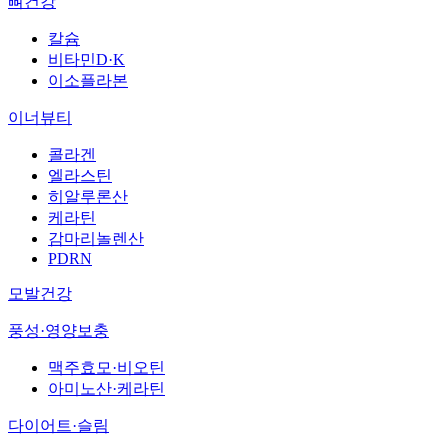
뼈건강
칼슘
비타민D·K
이소플라본
이너뷰티
콜라겐
엘라스틴
히알루론산
케라틴
감마리놀렌산
PDRN
모발건강
풍성·영양보충
맥주효모·비오틴
아미노산·케라틴
다이어트·슬림