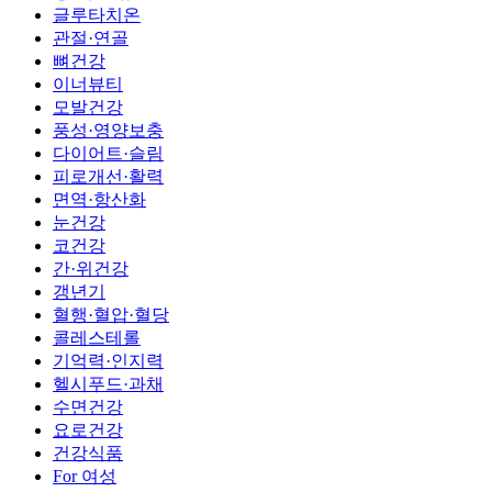
글루타치온
관절·연골
뼈건강
이너뷰티
모발건강
풍성·영양보충
다이어트·슬림
피로개선·활력
면역·항산화
눈건강
코건강
간·위건강
갱년기
혈행·혈압·혈당
콜레스테롤
기억력·인지력
헬시푸드·과채
수면건강
요로건강
건강식품
For 여성