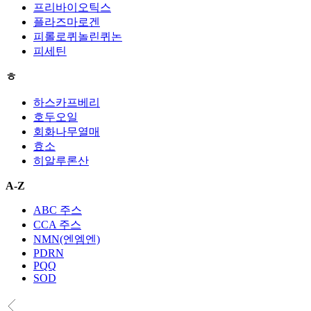
프리바이오틱스
플라즈마로겐
피롤로퀴놀린퀴논
피세틴
ㅎ
하스카프베리
호두오일
회화나무열매
효소
히알루론산
A-Z
ABC 주스
CCA 주스
NMN(엔엠엔)
PDRN
PQQ
SOD