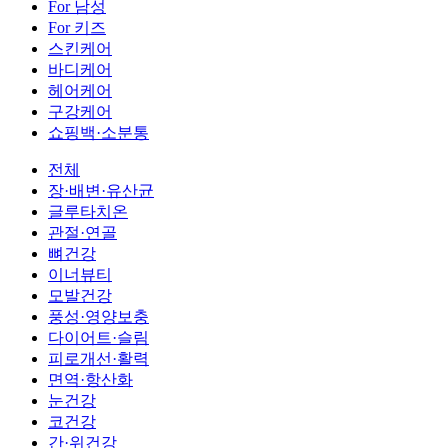
For 남성
For 키즈
스킨케어
바디케어
헤어케어
구강케어
쇼핑백·소분통
전체
장·배변·유산균
글루타치온
관절·연골
뼈건강
이너뷰티
모발건강
풍성·영양보충
다이어트·슬림
피로개선·활력
면역·항산화
눈건강
코건강
간·위건강