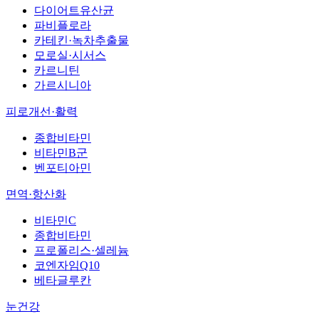
다이어트유산균
파비플로라
카테킨·녹차추출물
모로실·시서스
카르니틴
가르시니아
피로개선·활력
종합비타민
비타민B군
벤포티아민
면역·항산화
비타민C
종합비타민
프로폴리스·셀레늄
코엔자임Q10
베타글루칸
눈건강